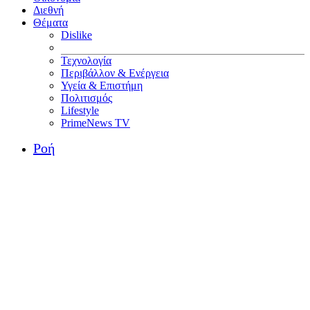
Διεθνή
Θέματα
Dislike
Τεχνολογία
Περιβάλλον & Ενέργεια
Υγεία & Επιστήμη
Πολιτισμός
Lifestyle
PrimeNews TV
Ροή