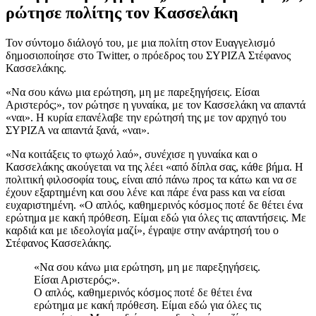
ρώτησε πολίτης τον Κασσελάκη
Τον σύντομο διάλογό του, με μια πολίτη στον Ευαγγελισμό
δημοσιοποίησε στο Twitter, ο πρόεδρος του ΣΥΡΙΖΑ Στέφανος
Κασσελάκης.
«Να σου κάνω μια ερώτηση, μη με παρεξηγήσεις. Είσαι
Αριστερός;», τον ρώτησε η γυναίκα, με τον Κασσελάκη να απαντά
«ναι». Η κυρία επανέλαβε την ερώτησή της με τον αρχηγό του
ΣΥΡΙΖΑ να απαντά ξανά, «ναι».
«Να κοιτάξεις το φτωχό λαό», συνέχισε η γυναίκα και ο
Κασσελάκης ακούγεται να της λέει «από δίπλα σας, κάθε βήμα. Η
πολιτική φιλοσοφία τους, είναι από πάνω προς τα κάτω και να σε
έχουν εξαρτημένη και σου λένε και πάρε ένα pass και να είσαι
ευχαριστημένη. «Ο απλός, καθημερινός κόσμος ποτέ δε θέτει ένα
ερώτημα με κακή πρόθεση. Είμαι εδώ για όλες τις απαντήσεις. Με
καρδιά και με ιδεολογία μαζί», έγραψε στην ανάρτησή του ο
Στέφανος Κασσελάκης.
«Να σου κάνω μια ερώτηση, μη με παρεξηγήσεις.
Είσαι Αριστερός;».
Ο απλός, καθημερινός κόσμος ποτέ δε θέτει ένα
ερώτημα με κακή πρόθεση. Είμαι εδώ για όλες τις