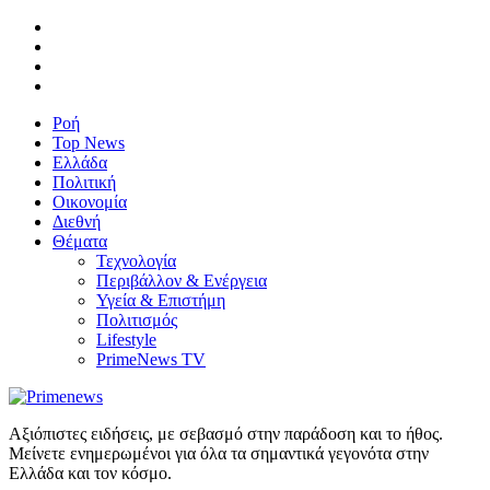
Ροή
Top News
Ελλάδα
Πολιτική
Οικονομία
Διεθνή
Θέματα
Τεχνολογία
Περιβάλλον & Ενέργεια
Υγεία & Επιστήμη
Πολιτισμός
Lifestyle
PrimeNews TV
Αξιόπιστες ειδήσεις, με σεβασμό στην παράδοση και το ήθος.
Μείνετε ενημερωμένοι για όλα τα σημαντικά γεγονότα στην
Ελλάδα και τον κόσμο.