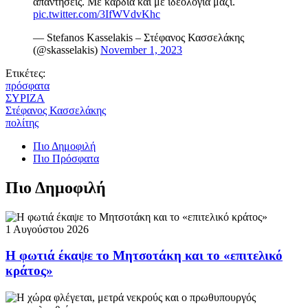
απαντήσεις. Με καρδιά και με ιδεολογία μαζί.
pic.twitter.com/3IfWVdvKhc
— Stefanos Kasselakis – Στέφανος Κασσελάκης
(@skasselakis)
November 1, 2023
Ετικέτες:
πρόσφατα
ΣΥΡΙΖΑ
Στέφανος Κασσελάκης
πολίτης
Πιο Δημοφιλή
Πιο Πρόσφατα
Πιο Δημοφιλή
1 Αυγούστου 2026
Η φωτιά έκαψε το Μητσοτάκη και το «επιτελικό
κράτος»