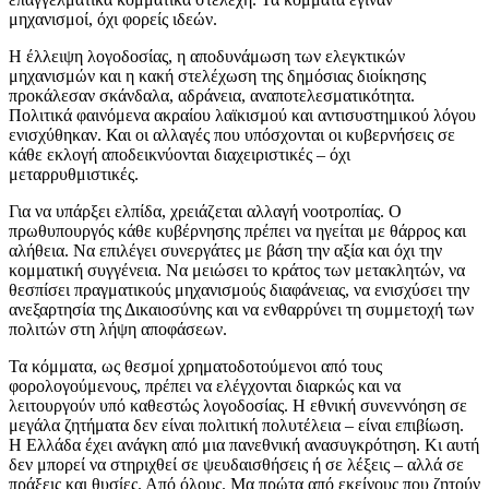
μηχανισμοί, όχι φορείς ιδεών.
Η έλλειψη λογοδοσίας, η αποδυνάμωση των ελεγκτικών
μηχανισμών και η κακή στελέχωση της δημόσιας διοίκησης
προκάλεσαν σκάνδαλα, αδράνεια, αναποτελεσματικότητα.
Πολιτικά φαινόμενα ακραίου λαϊκισμού και αντισυστημικού λόγου
ενισχύθηκαν. Και οι αλλαγές που υπόσχονται οι κυβερνήσεις σε
κάθε εκλογή αποδεικνύονται διαχειριστικές – όχι
μεταρρυθμιστικές.
Για να υπάρξει ελπίδα, χρειάζεται αλλαγή νοοτροπίας. Ο
πρωθυπουργός κάθε κυβέρνησης πρέπει να ηγείται με θάρρος και
αλήθεια. Να επιλέγει συνεργάτες με βάση την αξία και όχι την
κομματική συγγένεια. Να μειώσει το κράτος των μετακλητών, να
θεσπίσει πραγματικούς μηχανισμούς διαφάνειας, να ενισχύσει την
ανεξαρτησία της Δικαιοσύνης και να ενθαρρύνει τη συμμετοχή των
πολιτών στη λήψη αποφάσεων.
Τα κόμματα, ως θεσμοί χρηματοδοτούμενοι από τους
φορολογούμενους, πρέπει να ελέγχονται διαρκώς και να
λειτουργούν υπό καθεστώς λογοδοσίας. Η εθνική συνεννόηση σε
μεγάλα ζητήματα δεν είναι πολιτική πολυτέλεια – είναι επιβίωση.
Η Ελλάδα έχει ανάγκη από μια πανεθνική ανασυγκρότηση. Κι αυτή
δεν μπορεί να στηριχθεί σε ψευδαισθήσεις ή σε λέξεις – αλλά σε
πράξεις και θυσίες. Από όλους. Μα πρώτα από εκείνους που ζητούν