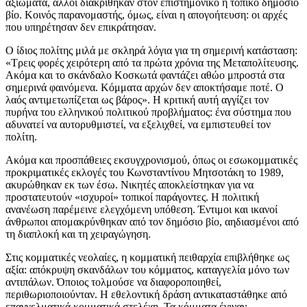
αξιώματα, άλλοι διακρίθηκαν στον επιστημονικό ή τοπικό δημόσιο
βίο. Κοινός παρανομαστής, όμως, είναι η απογοήτευση: οι αρχές
που υπηρέτησαν δεν επικράτησαν.
Ο ίδιος πολίτης μιλά με σκληρά λόγια για τη σημερινή κατάσταση:
«Τρεις φορές χειρότερη από τα πρώτα χρόνια της Μεταπολίτευσης.
Ακόμα και το σκάνδαλο Κοσκωτά φαντάζει αθώο μπροστά στα
σημερινά φαινόμενα. Κόμματα αρχών δεν αποκτήσαμε ποτέ. Ο
λαός αντιμετωπίζεται ως βάρος». Η κριτική αυτή αγγίζει τον
πυρήνα του ελληνικού πολιτικού προβλήματος: ένα σύστημα που
αδυνατεί να αυτορυθμιστεί, να εξελιχθεί, να εμπιστευθεί τον
πολίτη.
Ακόμα και προσπάθειες εκσυγχρονισμού, όπως οι εσωκομματικές
προκριματικές εκλογές του Κωνσταντίνου Μητσοτάκη το 1989,
ακυρώθηκαν εκ των έσω. Νικητές αποκλείστηκαν για να
προστατευτούν «ισχυροί» τοπικοί παράγοντες. Η πολιτική
ανανέωση παρέμεινε ελεγχόμενη υπόθεση. Έντιμοι και ικανοί
άνθρωποι απομακρύνθηκαν από τον δημόσιο βίο, αηδιασμένοι από
τη διαπλοκή και τη χειραγώγηση.
Στις κομματικές νεολαίες, η κομματική πειθαρχία επιβλήθηκε ως
αξία: απόκρυψη σκανδάλων του κόμματος, καταγγελία μόνο των
αντιπάλων. Όποιος τολμούσε να διαφοροποιηθεί,
περιθωριοποιούνταν. Η εθελοντική δράση αντικαταστάθηκε από
επαγγελματικά κομματικά στελέχη. Τα κόμματα έγιναν