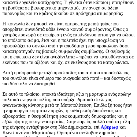
καταντά εργαλείο κατάχρησης; Τι γίνεται όταν κάποιοι μετατρέπουν
τη βοήθεια σε βιοποριστικό μηχανισμό, την ανοχή σε άδεια
παρανομίας και το κράτος δικαίου σε πρόσχημα ατιμωρησίας;
Η κοινωνία δεν μπορεί να είναι όμηρος της μειοψηφίας που
απορρίπτει συνειδητά κάθε έννοια κοινού συμφέροντος. Όπως ο
γιατρός προχωρά σε αφαίρεση ενός επικίνδυνου ιστού για να σώσει
το υπόλοιπο σώμα, έτσι και η πολιτεία έχει την υποχρέωση να
προφυλάξει το σύνολο από την αποδόμηση που προκαλούν όσοι
καταστρατηγούν τις βασικές συμφωνίες συμβίωσης. Ο σεβασμός
και η επιείκεια δεν είναι ανεξάντλητα – πρέπει να κατευθύνονται σε
εκείνους που τα αξίζουν και όχι σε εκείνους που τα καταχρώνται.
Αυτή η ισορροπία μεταξύ προστασίας του ατόμου και ασφάλειας
του συνόλου είναι σήμερα πιο αναγκαία από ποτέ – και δυστυχώς
πιο δύσκολο να διατηρηθεί.
Σε αυτό το πλαίσιο, αποκτά ιδιαίτερη αξία η μαρτυρία ενός πρώην
πολιτικά ενεργού πολίτη, που υπήρξε ιδρυτικό στέλεχος
ανανεωτικής κίνησης μετά τη Μεταπολίτευση. Επιδίωξή τους ήταν
η δημιουργία κομμάτων αρχών, η καθιέρωση διαφάνειας και
αξιοκρατίας, η θεσμοθέτηση εσωκομματικής δημοκρατίας και η
εξάλειψη της οικογενειοκρατίας. Στην πορεία, πολλά από τα μέλη
της κίνησης εντάχθηκαν στη Νέα Δημοκρατία, επί
Αβέρωφ
και
Κωνσταντίνου Μητσοτάκη. Ορισμένοι ανέλαβαν δημόσια