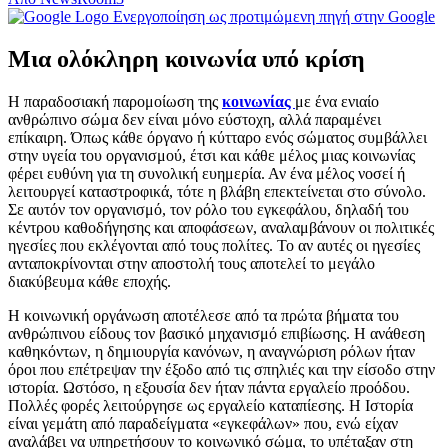
Ενεργοποίηση ως προτιμώμενη πηγή στην Google
Μια ολόκληρη κοινωνία υπό κρίση
Η παραδοσιακή παρομοίωση της
κοινωνίας
με ένα ενιαίο
ανθρώπινο σώμα δεν είναι μόνο εύστοχη, αλλά παραμένει
επίκαιρη. Όπως κάθε όργανο ή κύτταρο ενός σώματος συμβάλλει
στην υγεία του οργανισμού, έτσι και κάθε μέλος μιας κοινωνίας
φέρει ευθύνη για τη συνολική ευημερία. Αν ένα μέλος νοσεί ή
λειτουργεί καταστροφικά, τότε η βλάβη επεκτείνεται στο σύνολο.
Σε αυτόν τον οργανισμό, τον ρόλο του εγκεφάλου, δηλαδή του
κέντρου καθοδήγησης και αποφάσεων, αναλαμβάνουν οι πολιτικές
ηγεσίες που εκλέγονται από τους πολίτες. Το αν αυτές οι ηγεσίες
ανταποκρίνονται στην αποστολή τους αποτελεί το μεγάλο
διακύβευμα κάθε εποχής.
Η κοινωνική οργάνωση αποτέλεσε από τα πρώτα βήματα του
ανθρώπινου είδους τον βασικό μηχανισμό επιβίωσης. Η ανάθεση
καθηκόντων, η δημιουργία κανόνων, η αναγνώριση ρόλων ήταν
όροι που επέτρεψαν την έξοδο από τις σπηλιές και την είσοδο στην
ιστορία. Ωστόσο, η εξουσία δεν ήταν πάντα εργαλείο προόδου.
Πολλές φορές λειτούργησε ως εργαλείο καταπίεσης. Η Ιστορία
είναι γεμάτη από παραδείγματα «εγκεφάλων» που, ενώ είχαν
αναλάβει να υπηρετήσουν το κοινωνικό σώμα, το υπέταξαν στη