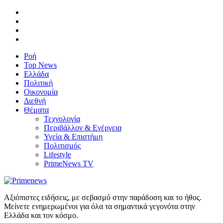
Ροή
Top News
Ελλάδα
Πολιτική
Οικονομία
Διεθνή
Θέματα
Τεχνολογία
Περιβάλλον & Ενέργεια
Υγεία & Επιστήμη
Πολιτισμός
Lifestyle
PrimeNews TV
Αξιόπιστες ειδήσεις, με σεβασμό στην παράδοση και το ήθος.
Μείνετε ενημερωμένοι για όλα τα σημαντικά γεγονότα στην
Ελλάδα και τον κόσμο.