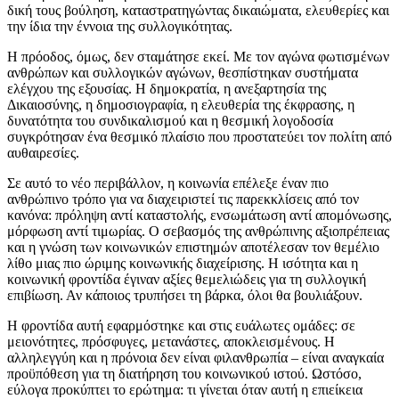
δική τους βούληση, καταστρατηγώντας δικαιώματα, ελευθερίες και
την ίδια την έννοια της συλλογικότητας.
Η πρόοδος, όμως, δεν σταμάτησε εκεί. Με τον αγώνα φωτισμένων
ανθρώπων και συλλογικών αγώνων, θεσπίστηκαν συστήματα
ελέγχου της εξουσίας. Η δημοκρατία, η ανεξαρτησία της
Δικαιοσύνης, η δημοσιογραφία, η ελευθερία της έκφρασης, η
δυνατότητα του συνδικαλισμού και η θεσμική λογοδοσία
συγκρότησαν ένα θεσμικό πλαίσιο που προστατεύει τον πολίτη από
αυθαιρεσίες.
Σε αυτό το νέο περιβάλλον, η κοινωνία επέλεξε έναν πιο
ανθρώπινο τρόπο για να διαχειριστεί τις παρεκκλίσεις από τον
κανόνα: πρόληψη αντί καταστολής, ενσωμάτωση αντί απομόνωσης,
μόρφωση αντί τιμωρίας. Ο σεβασμός της ανθρώπινης αξιοπρέπειας
και η γνώση των κοινωνικών επιστημών αποτέλεσαν τον θεμέλιο
λίθο μιας πιο ώριμης κοινωνικής διαχείρισης. Η ισότητα και η
κοινωνική φροντίδα έγιναν αξίες θεμελιώδεις για τη συλλογική
επιβίωση. Αν κάποιος τρυπήσει τη βάρκα, όλοι θα βουλιάξουν.
Η φροντίδα αυτή εφαρμόστηκε και στις ευάλωτες ομάδες: σε
μειονότητες, πρόσφυγες, μετανάστες, αποκλεισμένους. Η
αλληλεγγύη και η πρόνοια δεν είναι φιλανθρωπία – είναι αναγκαία
προϋπόθεση για τη διατήρηση του κοινωνικού ιστού. Ωστόσο,
εύλογα προκύπτει το ερώτημα: τι γίνεται όταν αυτή η επιείκεια