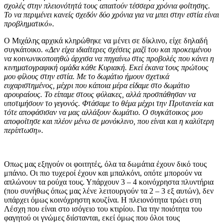
σχολές στην πλειονότητά τους απαιτούν τέσσερα χρόνια φοίτησης.
Το να περιμένει κανείς σχεδόν δύο χρόνια για να μπει στην εστία είναι
προβληματικό».
Ο Μιχάλης αρχικά κληρώθηκε να μένει σε δίκλινο, είχε δηλαδή
συγκάτοικο.
«Δεν είχα ιδιαίτερες σχέσεις μαζί του και προκειμένου
να κοινωνικοποιηθώ άρχισα να πηγαίνω στις προβολές που κάνει η
κινηματογραφική ομάδα κάθε Κυριακή. Εκεί έκανα τους πρώτους
μου φίλους στην εστία. Με το δωμάτιο ήμουν σχετικά
ευχαριστημένος, μέχρι που κάποια μέρα είδαμε στο δωμάτιο
αρουραίους. Το είπαμε στους φύλακες, αλλά προσπάθησαν να
υποτιμήσουν το γεγονός. Φτάσαμε το θέμα μέχρι την Πρυτανεία και
τότε αποφάσισαν να μας αλλάξουν δωμάτιο. Ο συγκάτοικος μου
αποφοίτησε και πλέον μένω σε μονόκλινο, που είναι και η καλύτερη
περίπτωση».
Οπως μας εξηγούν οι φοιτητές, όλα τα δωμάτια έχουν δικό τους
μπάνιο. Οι πιο τυχεροί έχουν και μπαλκόνι, οπότε μπορούν να
απλώνουν τα ρούχα τους. Υπάρχουν 3 – 4 κοινόχρηστα πλυντήρια
(που συνήθως όπως μας λένε λειτουργούν τα 2 – 3 εξ αυτών), δεν
υπάρχει όμως κοινόχρηστη κουζίνα. Η πλειονότητα τρώει στη
Λέσχη που είναι στο ισόγειο του κτιρίου. Για την ποιότητα του
φαγητού οι γνώμες διίστανται, εκεί όμως που όλοι τους