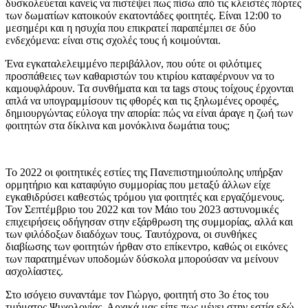
δυσκολεύεται κανείς να πιστέψει πως πίσω από τις κλειστές πόρτες
των δωματίων κατοικούν εκατοντάδες φοιτητές. Είναι 12:00 το
μεσημέρι και η ησυχία που επικρατεί παραπέμπει σε δύο
ενδεχόμενα: είναι στις σχολές τους ή κοιμούνται.
Ένα εγκαταλελειμμένο περιβάλλον, που ούτε οι φιλότιμες
προσπάθειες των καθαριστών του κτιρίου καταφέρνουν να το
καμουφλάρουν. Τα συνθήματα και τα tags στους τοίχους έρχονται
απλά να υπογραμμίσουν τις φθορές και τις ξηλωμένες οροφές,
δημιουργώντας εύλογα την απορία: πώς να είναι άραγε η ζωή των
φοιτητών στα δίκλινα και μονόκλινα δωμάτια τους;
Το 2022 οι φοιτητικές εστίες της Πανεπιστημιούπολης υπήρξαν
ορμητήριο και καταφύγιο συμμορίας που μεταξύ άλλων είχε
εγκαθιδρύσει καθεστώς τρόμου για φοιτητές και εργαζόμενους.
Τον Σεπτέμβριο του 2022 και τον Μάιο του 2023 αστυνομικές
επιχειρήσεις οδήγησαν στην εξάρθρωση της συμμορίας, αλλά και
των φιλόδοξων διαδόχων τους. Ταυτόχρονα, οι συνθήκες
διαβίωσης των φοιτητών ήρθαν στο επίκεντρο, καθώς οι εικόνες
των παρατημένων υποδομών δύσκολα μπορούσαν να μείνουν
ασχολίαστες.
Στο ισόγειο συναντάμε τον Γιώργο, φοιτητή στο 3ο έτος του
τμήματος Ψυχολογίας. Αρχικά μας είπε πως μένει στην εστία εδώ