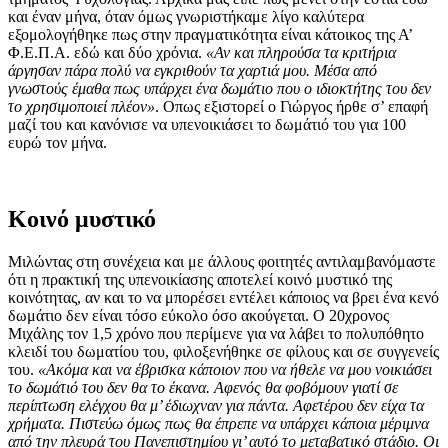
και έναν μήνα, όταν όμως γνωριστήκαμε λίγο καλύτερα
εξομολογήθηκε πως στην πραγματικότητα είναι κάτοικος της Α’
Φ.Ε.Π.Α. εδώ και δύο χρόνια.
«Αν και πληρούσα τα κριτήρια
άργησαν πάρα πολύ να εγκριθούν τα χαρτιά μου. Μέσα από
γνωστούς έμαθα πως υπάρχει ένα δωμάτιο που ο ιδιοκτήτης του δεν
το χρησιμοποιεί πλέον»
. Οπως εξιστορεί ο Γιώργος ήρθε σ’ επαφή
μαζί του και κανόνισε να υπενοικιάσει το δωμάτιό του για 100
ευρώ τον μήνα.
Κοινό μυστικό
Μιλώντας στη συνέχεια και με άλλους φοιτητές αντιλαμβανόμαστε
ότι η πρακτική της υπενοικίασης αποτελεί κοινό μυστικό της
κοινότητας, αν και το να μπορέσει εντέλει κάποιος να βρει ένα κενό
δωμάτιο δεν είναι τόσο εύκολο όσο ακούγεται. Ο 20χρονος
Μιχάλης τον 1,5 χρόνο που περίμενε για να λάβει το πολυπόθητο
κλειδί του δωματίου του, φιλοξενήθηκε σε φίλους και σε συγγενείς
του.
«Ακόμα και να έβρισκα κάποιον που να ήθελε να μου νοικιάσει
το δωμάτιό του δεν θα το έκανα. Αφενός θα φοβόμουν γιατί σε
περίπτωση ελέγχου θα μ’ έδιωχναν για πάντα. Αφετέρου δεν είχα τα
χρήματα. Πιστεύω όμως πως θα έπρεπε να υπάρχει κάποια μέριμνα
από την πλευρά του Πανεπιστημίου γι’ αυτό το μεταβατικό στάδιο. Οι