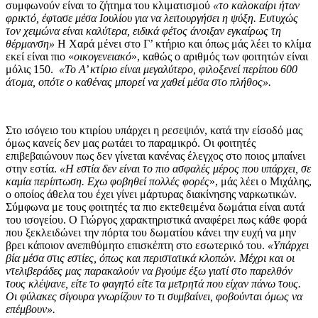
συμφωνούν είναι το ζήτημα του κλιματισμού
«το καλοκαίρι ήταν
φρικτό, έφτασε μέσα Ιουλίου για να λειτουργήσει η ψύξη. Ευτυχώς
τον χειμώνα είναι καλύτερα, ειδικά φέτος άνοιξαν εγκαίρως τη
θέρμανση»
Η Χαρά μένει στο Γ’ κτήριο και όπως μάς λέει το κλίμα
εκεί είναι πιο «
οικογενειακό
», καθώς ο αριθμός των φοιτητών είναι
μόλις 150.
«Το Α’ κτίριο είναι μεγαλύτερο, φιλοξενεί περίπου 600
άτομα, οπότε ο καθένας μπορεί να χαθεί μέσα στο πλήθος».
Στο ισόγειο του κτιρίου υπάρχει η ρεσεψιόν, κατά την είσοδό μας
όμως κανείς δεν μας ρωτάει το παραμικρό. Οι φοιτητές
επιβεβαιώνουν πως δεν γίνεται κανένας έλεγχος στο ποιος μπαίνει
στην εστία.
«Η εστία δεν είναι το πιο ασφαλές μέρος που υπάρχει, σε
καμία περίπτωση. Εχω φοβηθεί πολλές φορές
», μάς λέει ο Μιχάλης,
ο οποίος άθελα του έχει γίνει μάρτυρας διακίνησης ναρκωτικών.
Σύμφωνα με τους φοιτητές τα πιο εκτεθειμένα δωμάτια είναι αυτά
του ισογείου. Ο Γιώργος χαρακτηριστικά αναφέρει πως κάθε φορά
που ξεκλειδώνει την πόρτα του δωματίου κάνει την ευχή να μην
βρει κάποιον ανεπιθύμητο επισκέπτη στο εσωτερικό του.
«Υπάρχει
βία μέσα στις εστίες, όπως και περιστατικά κλοπών. Μέχρι και οι
ντελιβεράδες μας παρακαλούν να βγούμε έξω γιατί στο παρελθόν
τους κλέψανε, είτε το φαγητό είτε τα μετρητά που είχαν πάνω τους.
Οι φύλακες σίγουρα γνωρίζουν το τι συμβαίνει, φοβούνται όμως να
επέμβουν».