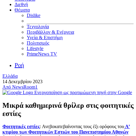
Διεθνή
Θέματα
Dislike
Τεχνολογία
Περιβάλλον & Ενέργεια
Υγεία & Επιστήμη
Πολιτισμός
Lifestyle
PrimeNews TV
Ροή
Ελλάδα
14 Δεκεμβρίου 2023
Από
NewsRoom1
Ενεργοποίηση ως προτιμώμενη πηγή στην Google
Μικρά καθημερινά θρίλερ στις φοιτητικές
εστίες
Φοιτητικές εστίες
: Ανεβοκατεβαίνοντας τους έξι ορόφους του
Α’
κτιρίου των Φοιτητικών Εστιών του Πανεπιστημίου Αθηνών