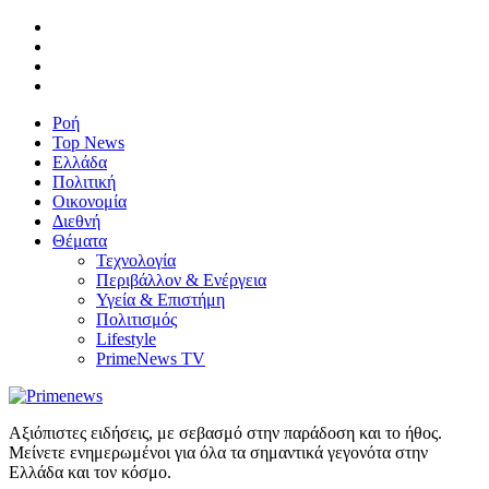
Ροή
Top News
Ελλάδα
Πολιτική
Οικονομία
Διεθνή
Θέματα
Τεχνολογία
Περιβάλλον & Ενέργεια
Υγεία & Επιστήμη
Πολιτισμός
Lifestyle
PrimeNews TV
Αξιόπιστες ειδήσεις, με σεβασμό στην παράδοση και το ήθος.
Μείνετε ενημερωμένοι για όλα τα σημαντικά γεγονότα στην
Ελλάδα και τον κόσμο.