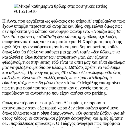
Η Αννα, που εργάζεται ως φύλακας στο κτίριο Α’ επιβεβαιώνει πως
έχουν υπάρξει περιστατικά ανομίας και βίας, σημειώνει όμως πως
δεν πρόκειται για κάποιο καινούργιο φαινόμενο.
«Νομίζω πως τα
τελευταία χρόνια η κατάσταση έχει κάπως ηρεμήσει»
, σχολιάζει,
αποφεύγοντας όμως να πει περισσότερα. Η Χαρά με τη σειρά της
σχολιάζει την αναπόφευκτη αντίφαση που δημιουργείται, καθώς
όπως λέει θα ήθελε να υπάρχει μια χρυσή τομή:
«δεν θέλουμε να
καταλυθεί η ιδιωτικότητα των επισκεπτών μας. Δεν είμαστε
φιλοξενούμενοι στην εστία, εδώ είναι το σπίτι μας και είναι δικαίωμα
μας να φιλοξενούμε όποιον θέλουμε. Ωστόσο, πρέπει να νιώθουμε
και ασφαλείς. Πριν λίγους μήνες στο κτίριο Α’ κυκλοφορούσε ένας
επιδειξίας. Εχω νιώσει πολλές φορές πως είμαι εκτεθειμένη ή
εύκολος στόχος επειδή μένω στην εστία».
Ο Μιχάλης επισημαίνει
πως τη μια φορά που τον επισκέφτηκαν οι γονείς του τους
παραβίασαν το αυτοκίνητο που είχαν αφήσει στο parking.
Οπως αναφέρουν οι φοιτητές του Α’ κτιρίου, η παρουσία
αστυνομικών στον εξωτερικό χώρο δεν είναι σπάνιο φαινόμενο,
όπως άλλωστε και η ρίψη δακρυγόνων
. «Οι φοιτητές βάζουν φωτιά
στους κάδους, οι αστυνομικοί ρίχνουν δακρυγόνα, και εμείς είμαστε
οι… παράπλευρες απώλειες»
. Ο Γιώργος αναφέρει πως παρόμοια