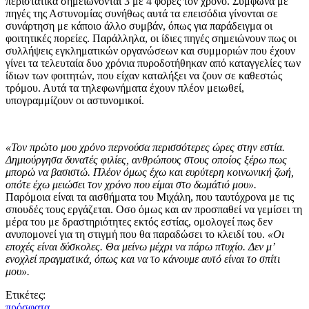
περιστατικά σημειώνονται 3 με 4 φορές τον χρόνο. Σύμφωνα με
πηγές της Αστυνομίας συνήθως αυτά τα επεισόδια γίνονται σε
συνάρτηση με κάποιο άλλο συμβάν, όπως για παράδειγμα οι
φοιτητικές πορείες. Παράλληλα, οι ίδιες πηγές σημειώνουν πως οι
συλλήψεις εγκληματικών οργανώσεων και συμμοριών που έχουν
γίνει τα τελευταία δυο χρόνια πυροδοτήθηκαν από καταγγελίες των
ίδιων των φοιτητών, που είχαν καταλήξει να ζουν σε καθεστώς
τρόμου. Αυτά τα τηλεφωνήματα έχουν πλέον μειωθεί,
υπογραμμίζουν οι αστυνομικοί.
«Τον πρώτο μου χρόνο περνούσα περισσότερες ώρες στην εστία.
Δημιούργησα δυνατές φιλίες, ανθρώπους στους οποίος ξέρω πως
μπορώ να βασιστώ. Πλέον όμως έχω και ευρύτερη κοινωνική ζωή,
οπότε έχω μειώσει τον χρόνο που είμαι στο δωμάτιό μου».
Παρόμοια είναι τα αισθήματα του Μιχάλη, που ταυτόχρονα με τις
σπουδές τους εργάζεται. Οσο όμως και αν προσπαθεί να γεμίσει τη
μέρα του με δραστηριότητες εκτός εστίας, ομολογεί πως δεν
ανυπομονεί για τη στιγμή που θα παραδώσει το κλειδί του.
«Οι
εποχές είναι δύσκολες. Θα μείνω μέχρι να πάρω πτυχίο. Δεν μ’
ενοχλεί πραγματικά, όπως και να το κάνουμε αυτό είναι το σπίτι
μου».
Ετικέτες:
πρόσφατα