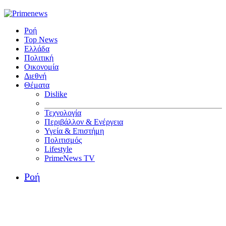
Ροή
Top News
Ελλάδα
Πολιτική
Οικονομία
Διεθνή
Θέματα
Dislike
Τεχνολογία
Περιβάλλον & Ενέργεια
Υγεία & Επιστήμη
Πολιτισμός
Lifestyle
PrimeNews TV
Ροή