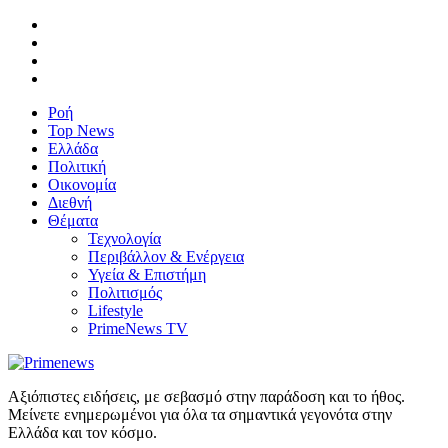
Ροή
Top News
Ελλάδα
Πολιτική
Οικονομία
Διεθνή
Θέματα
Τεχνολογία
Περιβάλλον & Ενέργεια
Υγεία & Επιστήμη
Πολιτισμός
Lifestyle
PrimeNews TV
Αξιόπιστες ειδήσεις, με σεβασμό στην παράδοση και το ήθος.
Μείνετε ενημερωμένοι για όλα τα σημαντικά γεγονότα στην
Ελλάδα και τον κόσμο.