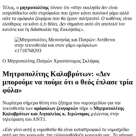
Τέλος, ο
μητροπολίτης
τόνισε ότι «
στην εκκλησία δεν είναι
ευπρόσδεκτοι ούτε ετερόφυλοι που έχουν κάνει πολιτικό γάμο αλλά
ούτε τα ομόφυλα ζευγάρια που θα έχουν παντρευτεί. Ο καθένας είναι
ελεύθερος να κάνει ό,τι θέλει. Δεν σημαίνει αυτό ότι αποτελεί τον
κανόνα και τη διδασκαλία της Εκκλησίας».
Ο Μητροπολίτης Πατρών Χρυσόστομος Σκλήφας
Μητροπολίτης Καλαβρύτων: «Δεν
μπορούμε να πούμε ότι ο θεός έπλασε τρία
φύλα»
Νωρίτερα σήμερα θέση στο ζήτημα του νομοσχεδίου για την
τεκνοθεσία των
ομόφυλων ζευγαριών
πήρε ο
Μητροπολίτης
Καλαβρύτων και Αιγιαλείας κ. Ιερώνυμος
μιλώντας στην
τηλεόραση του ΑΝΤ1.
«Εάν γίνει αυτή η νομοθεσία θα είναι καταστροφικό το νομοσχέδιο
αυτό για την κοινωνία, την ελληνορθόδοξη κοινωνία μας. Το μήνυμα