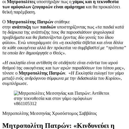
οι
Μητροπολίτες
υποστήριξαν πως ο
γάμος και η τεκνοθεσία
των ομόφυλων ζευγαριών είναι αμάρτημα
και θα προκαλέσει
θεϊκή παρέμβαση.
Ο
Μητροπολίτης Πατρών
στάθηκε
στην
ανάπτυξη
των
παιδιών
υποστηρίζοντας πως
«τα παιδιά κατά
τη διάρκεια της ανάπτυξης τους θα παρουσιάσουν ψυχολογικά
προβλήματα και θα βασανίζονται έχοντας δύο γονείς του ίδιου
φύλου».
Ενώ υπογράμμισε ότι
«η εκκλησία σέβεται και είναι δίπλα
σε κάθε οικογένεια αλλά δεν πρόκειται να συμβιβαστεί με “πρότυπα”
τα οποία δεν δημιούργησε ο Θεός».
«Η εκκλησία είναι αντίθεση σε οτιδήποτε είναι ενάντια του ιερού
θεσμού της οικογένειας και των ιερών παραδόσεων του τόπου μας»
,
τόνισε ο
Μητροπολίτης Πατρών
. «
Η Εκκλησία ευλογεί τον γάμο
μεταξύ ενός ανδρόγυνου σύμφωνα με την διδασκαλία του Κυρίου»
,
συμπλήρωσε.
Μητροπολίτης Μεσσηνίας Χρυσόστομος Σαββάτος
Μητροπολίτη Πατρών:
«Κινδυνεύει η