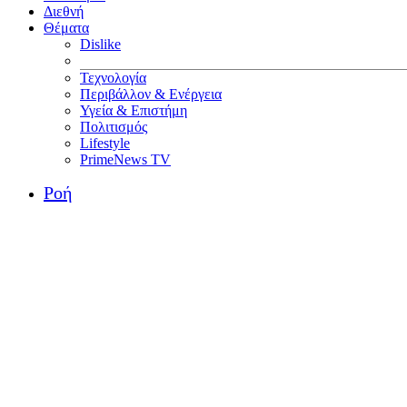
Διεθνή
Θέματα
Dislike
Τεχνολογία
Περιβάλλον & Ενέργεια
Υγεία & Επιστήμη
Πολιτισμός
Lifestyle
PrimeNews TV
Ροή