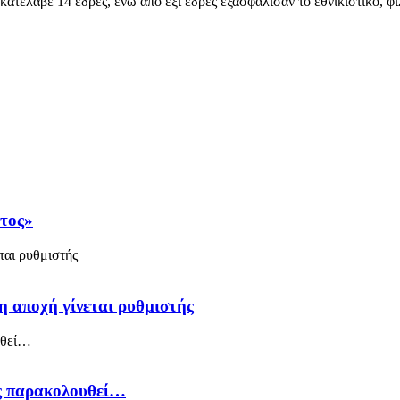
ατέλαβε 14 έδρες, ενώ από έξι έδρες εξασφάλισαν το εθνικιστικό, 
άτος»
η αποχή γίνεται ρυθμιστής
ός παρακολουθεί…