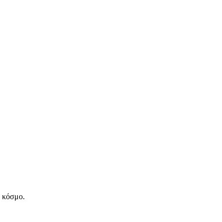
ν κόσμο.