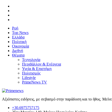
Ροή
Top News
Ελλάδα
Πολιτική
Οικονομία
Διεθνή
Θέματα
Τεχνολογία
Περιβάλλον & Ενέργεια
Υγεία & Επιστήμη
Πολιτισμός
Lifestyle
PrimeNews TV
Αξιόπιστες ειδήσεις, με σεβασμό στην παράδοση και το ήθος. Μείν
+30.6975757175