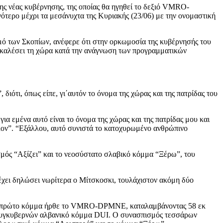
ς νέας κυβέρνησης, της οποίας θα ηγηθεί το δεξιό VMRO-
ερο μέχρι τα μεσάνυχτα της Κυριακής (23/06) με την ονομαστική
ό των Σκοπίων, ανέφερε ότι στην ορκωμοσία της κυβέρνησής του
ποκαλέσει τη χώρα κατά την ανάγνωση των προγραμματικών
διότι, όπως είπε, γι΄αυτόν το όνομα της χώρας και της πατρίδας του
ια εμένα αυτό είναι το όνομα της χώρας και της πατρίδας μου και
λλον”. “Εξάλλου, αυτό συνιστά το κατοχυρωμένο ανθρώπινο
ός “Αξίζει” και το νεοσύστατο σλαβικό κόμμα “Ξέρω”, του
έχει δηλώσει νωρίτερα ο Μίτσκοσκι, τουλάχιστον ακόμη δύο
ποίες πρώτο κόμμα ήρθε το VMRO-DPMNE, καταλαμβάνοντας 58 εκ
συγκυβερνών αλβανικό κόμμα DUI. O συνασπισμός τεσσάρων