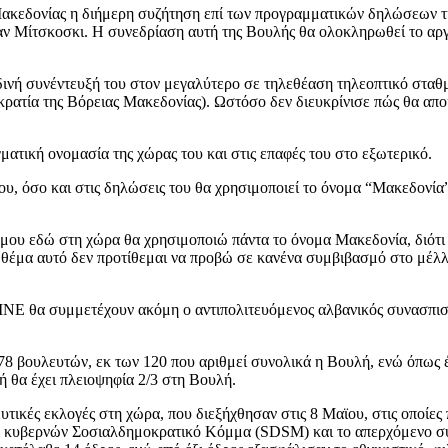
Μακεδονίας η διήμερη συζήτηση επί των προγραμματικών δηλώσεων τη
 Μίτσκοσκι. Η συνεδρίαση αυτή της Βουλής θα ολοκληρωθεί το αργότ
νή συνέντευξή του στον μεγαλύτερο σε τηλεθέαση τηλεοπτικό σταθμ
οκρατία της Βόρειας Μακεδονίας). Ωστόσο δεν διευκρίνισε πώς θα α
τική ονομασία της χώρας του και στις επαφές του στο εξωτερικό.
υ, όσο και στις δηλώσεις του θα χρησιμοποιεί το όνομα “Μακεδονία”, 
 μου εδώ στη χώρα θα χρησιμοποιώ πάντα το όνομα Μακεδονία, διότι γ
το θέμα αυτό δεν προτίθεμαι να προβώ σε κανένα συμβιβασμό στο μέ
NE θα συμμετέχουν ακόμη ο αντιπολιτευόμενος αλβανικός συνασπισμ
78 βουλευτών, εκ των 120 που αριθμεί συνολικά η Βουλή, ενώ όπως 
 θα έχει πλειοψηφία 2/3 στη Βουλή.
λευτικές εκλογές στη χώρα, που διεξήχθησαν στις 8 Μαϊου, στις ο
ενο κυβερνών Σοσιαλδημοκρατικό Κόμμα (SDSM) και το απερχόμενο 