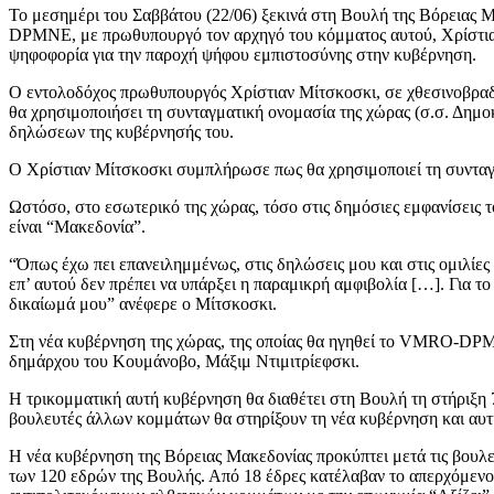
Το μεσημέρι του Σαββάτου (22/06) ξεκινά στη Βουλή της Βόρειας 
DPMNE, με πρωθυπουργό τον αρχηγό του κόμματος αυτού, Χρίστιαν
ψηφοφορία για την παροχή ψήφου εμπιστοσύνης στην κυβέρνηση.
Ο εντολοδόχος πρωθυπουργός Χρίστιαν Μίτσκοσκι, σε χθεσινοβραδι
θα χρησιμοποιήσει τη συνταγματική ονομασία της χώρας (σ.σ. Δημ
δηλώσεων της κυβέρνησής του.
Ο Χρίστιαν Μίτσκοσκι συμπλήρωσε πως θα χρησιμοποιεί τη συνταγμα
Ωστόσο, στο εσωτερικό της χώρας, τόσο στις δημόσιες εμφανίσεις το
είναι “Μακεδονία”.
“Όπως έχω πει επανειλημμένως, στις δηλώσεις μου και στις ομιλίες
επ’ αυτού δεν πρέπει να υπάρξει η παραμικρή αμφιβολία […]. Για 
δικαίωμά μου” ανέφερε ο Μίτσκοσκι.
Στη νέα κυβέρνηση της χώρας, της οποίας θα ηγηθεί το VMRO-DPM
δημάρχου του Κουμάνοβο, Μάξιμ Ντιμιτρίεφσκι.
Η τρικομματική αυτή κυβέρνηση θα διαθέτει στη Βουλή τη στήριξη 
βουλευτές άλλων κομμάτων θα στηρίξουν τη νέα κυβέρνηση και αυτή
Η νέα κυβέρνηση της Βόρειας Μακεδονίας προκύπτει μετά τις βου
των 120 εδρών της Βουλής. Από 18 έδρες κατέλαβαν το απερχόμ