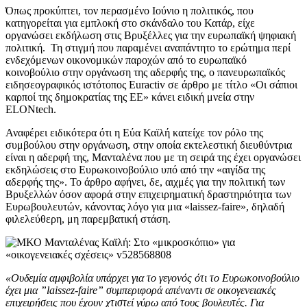
Όπως προκύπτει, τον περασμένο Ιούνιο η πολιτικός, που
κατηγορείται για εμπλοκή στο σκάνδαλο του Κατάρ, είχε
οργανώσει εκδήλωση στις Βρυξέλλες για την ευρωπαϊκή ψηφιακή
πολιτική. Τη στιγμή που παραμένει αναπάντητο το ερώτημα περί
ενδεχόμενων οικονομικών παροχών από το ευρωπαϊκό
κοινοβούλιο στην οργάνωση της αδερφής της, ο πανευρωπαϊκός
ειδησεογραφικός ιστότοπος Euractiv σε άρθρο με τίτλο «Οι σάπιοι
καρποί της δημοκρατίας της ΕΕ» κάνει ειδική μνεία στην
ELONtech.
Αναφέρει ειδικότερα ότι η Εύα Καϊλή κατείχε τον ρόλο της
συμβούλου στην οργάνωση, στην οποία εκτελεστική διευθύντρια
είναι η αδερφή της, Μανταλένα που με τη σειρά της έχει οργανώσει
εκδηλώσεις στο Ευρωκοινοβούλιο υπό από την «αιγίδα της
αδερφής της». Το άρθρο αφήνει, δε, αιχμές για την πολιτική των
Βρυξελλών όσον αφορά στην επιχειρηματική δραστηριότητα των
Ευρωβουλευτών, κάνοντας λόγο για μια «laissez-faire», δηλαδή
φιλελεύθερη, μη παρεμβατική στάση.
«Ουδεμία αμφιβολία υπάρχει για το γεγονός ότι το Ευρωκοινοβούλιο
έχει μια ”laissez-faire” συμπεριφορά απέναντι σε οικογενειακές
επιχειρήσεις που έχουν χτιστεί γύρω από τους βουλευτές. Για