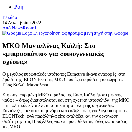
Ροή
Ελλάδα
14 Δεκεμβρίου 2022
Από
NewsRoom1
Ενεργοποίηση ως προτιμώμενη πηγή στην Google
ΜΚΟ Μανταλένας Καϊλή: Στο
«μικροσκόπιο» για «οικογενειακές
σχέσεις»
Ο μεγάλος ευρωπαϊκός ιστότοπος Euractive έκανε αναφορές στη
δράση της ELONTech της ΜΚΟ που έχει ιδρύσει η αδελφή της
Εύας Καϊλή, Μανταλένα.
Στη συγκεκριμένη ΜΚΟ ο ρόλος της Εύας Καϊλή ήταν εμφανής
καθώς – όπως διαπιστώνεται και στη σχετική ιστοσελίδα της ΜΚΟ
– η πολιτικός είναι ένα από τα επίτιμα μέλη της οργάνωσης.
Συντόνιζε, μάλιστα, σεμινάρια και εκδηλώσεις για λογαριασμό της
ELONTech, ενώ παράλληλα είχε αναλάβει και την οργάνωση
συζήτησης στις Βρυξέλλες για να προωθήσει τις ιδέες και δράσεις
της ΜΚΟ.