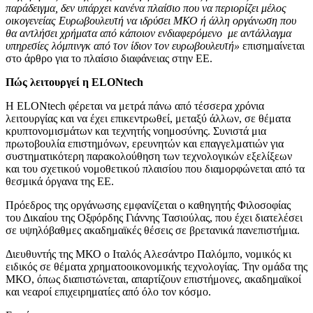
παράδειγμα, δεν υπάρχει κανένα πλαίσιο που να περιορίζει μέλος
οικογενείας Ευρωβουλευτή να ιδρύσει ΜΚΟ ή άλλη οργάνωση που
θα αντλήσει χρήματα από κάποιον ενδιαφερόμενο με αντάλλαγμα
υπηρεσίες λόμπινγκ από τον ίδιον τον ευρωβουλευτή»
επισημαίνεται
στο άρθρο για το πλαίσιο διαφάνειας στην ΕΕ.
Πώς λειτουργεί η ELONtech
Η ELONtech φέρεται να μετρά πάνω από τέσσερα χρόνια
λειτουργίας και να έχει επικεντρωθεί, μεταξύ άλλων, σε θέματα
κρυπτονομισμάτων και τεχνητής νοημοσύνης. Συνιστά μια
πρωτοβουλία επιστημόνων, ερευνητών και επαγγελματιών για
συστηματικότερη παρακολούθηση των τεχνολογικών εξελίξεων
και του σχετικού νομοθετικού πλαισίου που διαμορφώνεται από τα
θεσμικά όργανα της ΕΕ.
Πρόεδρος της οργάνωσης εμφανίζεται ο καθηγητής Φιλοσοφίας
του Δικαίου της Οξφόρδης Γιάννης Τασιούλας, που έχει διατελέσει
σε υψηλόβαθμες ακαδημαϊκές θέσεις σε βρετανικά πανεπιστήμια.
Διευθυντής της ΜΚΟ ο Ιταλός Αλεσάντρο Παλόμπο, νομικός κι
ειδικός σε θέματα χρηματοοικονομικής τεχνολογίας. Την ομάδα της
ΜΚΟ, όπως διαπιστώνεται, απαρτίζουν επιστήμονες, ακαδημαϊκοί
και νεαροί επιχειρηματίες από όλο τον κόσμο.