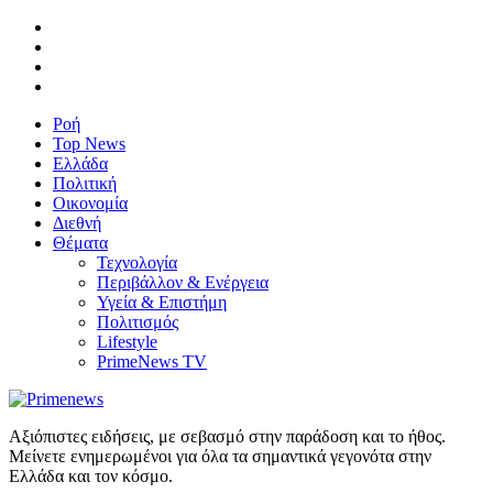
Ροή
Top News
Ελλάδα
Πολιτική
Οικονομία
Διεθνή
Θέματα
Τεχνολογία
Περιβάλλον & Ενέργεια
Υγεία & Επιστήμη
Πολιτισμός
Lifestyle
PrimeNews TV
Αξιόπιστες ειδήσεις, με σεβασμό στην παράδοση και το ήθος.
Μείνετε ενημερωμένοι για όλα τα σημαντικά γεγονότα στην
Ελλάδα και τον κόσμο.