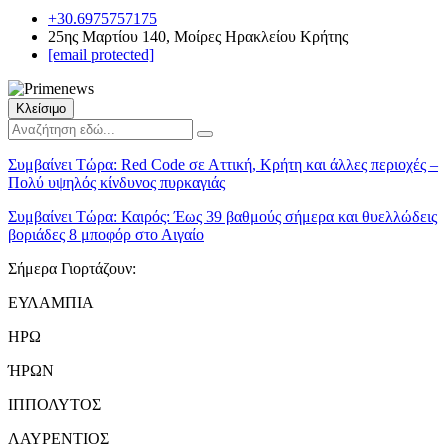
+30.6975757175
25ης Μαρτίου 140, Μοίρες Ηρακλείου Κρήτης
[email protected]
Κλείσιμο
Συμβαίνει Τώρα:
Red Code σε Αττική, Κρήτη και άλλες περιοχές –
Πολύ υψηλός κίνδυνος πυρκαγιάς
Συμβαίνει Τώρα:
Καιρός: Έως 39 βαθμούς σήμερα και θυελλώδεις
βοριάδες 8 μποφόρ στο Αιγαίο
Σήμερα Γιορτάζουν:
ΕΥΛΑΜΠΙΑ
ΗΡΩ
ΉΡΩΝ
ΙΠΠΟΛΥΤΟΣ
ΛΑΥΡΕΝΤΙΟΣ