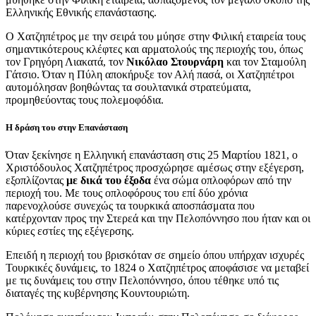
Ελληνικής Εθνικής επανάστασης.
Ο Χατζηπέτρος με την σειρά του μύησε στην Φιλική εταιρεία τους
σημαντικότερους κλέφτες και αρματολούς της περιοχής του, όπως
τον Γρηγόρη Λιακατά, τον
Νικόλαο Στουρνάρη
και τον Σταμούλη
Γάτσιο. Όταν η Πύλη αποκήρυξε τον Αλή πασά, οι Χατζηπέτροι
αυτομόλησαν βοηθώντας τα σουλτανικά στρατεύματα,
προμηθεύοντας τους πολεμοφόδια.
Η δράση του στην Επανάσταση
Όταν ξεκίνησε η Ελληνική επανάσταση στις 25 Μαρτίου 1821, ο
Χριστόδουλος Χατζηπέτρος προσχώρησε αμέσως στην εξέγερση,
εξοπλίζοντας
με δικά του έξοδα
ένα σώμα οπλοφόρων από την
περιοχή του. Με τους οπλοφόρους του επί δύο χρόνια
παρενοχλούσε συνεχώς τα τουρκικά αποσπάσματα που
κατέρχονταν προς την Στερεά και την Πελοπόννησο που ήταν και οι
κύριες εστίες της εξέγερσης.
Επειδή η περιοχή του βρισκόταν σε σημείο όπου υπήρχαν ισχυρές
Τουρκικές δυνάμεις, το 1824 ο Χατζηπέτρος αποφάσισε να μεταβεί
με τις δυνάμεις του στην Πελοπόννησο, όπου τέθηκε υπό τις
διαταγές της κυβέρνησης Κουντουριώτη.