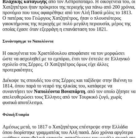
Βλάχικης καταγωγής
από τον Ασπροπόταμο. Η οικογένεια του, οι
Χατζηπέτροι ήταν πρόκριτοι της περιοχής για πάνω από 200 χρόνια,
προνόμιο που τους αφαιρέθηκε από τον Αλή Πασά μόλις το 1813.
Ο πατέρας του Γεώργιος Χατζηπέτρος, ήταν ο πλουσιότερος
γαιοκτήμονας της περιοχής με πολύ μεγάλη περιουσία, μέρος της
οποίας έχασε όταν εξερράγη η επανάσταση του 1821.
Συνάντηση με το Ναπολέοντα
Η οικογένεια του Χριστόδουλου αποφάσισε να τον μορφώσει
ώστε να ασχοληθεί με το εμπόριο, έτσι τον έστειλε σε Ελληνικό
σχολείο στις Σέρρες. Ο Χατζηπέτρος όμως είχε άλλες
προτεραιότητες
Διέκοψε τις σπουδές του στις Σέρρες και ταξίδεψε στην Βιέννη το
1814, όπου παρά το νεαρό της ηλικίας του, κατάφερε να
συναντήσει τον
Ναπολέοντα Βοναπάρτη
, από τον οποίο ζήτησε να
απελευθερώσει τους Έλληνες από τον Τουρκικό ζυγό, χωρίς
φυσικά αποτέλεσμα.
Φιλική Εταιρία
Αμέσως μετά, το 1817 ο Χατζηπέτρος επέστρεψε στην Ελλάδα
όπου διορίστηκε γραμματέας του Αλή πασά. Δύο χρόνια αργότερα
μυήθηκε στην Φιλική εταιρεία, ασπαζόμενος τον μεγάλο σκοπό της