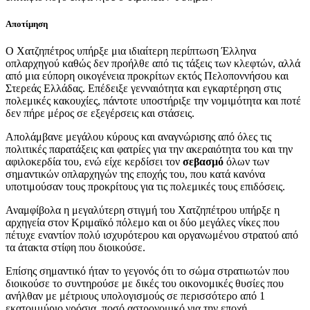
Αποτίμηση
Ο Χατζηπέτρος υπήρξε μια ιδιαίτερη περίπτωση Έλληνα
οπλαρχηγού καθώς δεν προήλθε από τις τάξεις των κλεφτών, αλλά
από μια εύπορη οικογένεια προκρίτων εκτός Πελοποννήσου και
Στερεάς Ελλάδας. Επέδειξε γενναιότητα και εγκαρτέρηση στις
πολεμικές κακουχίες, πάντοτε υποστήριξε την νομιμότητα και ποτέ
δεν πήρε μέρος σε εξεγέρσεις και στάσεις.
Απολάμβανε μεγάλου κύρους και αναγνώρισης από όλες τις
πολιτικές παρατάξεις και φατρίες για την ακεραιότητα του και την
αφιλοκερδία του, ενώ είχε κερδίσει τον
σεβασμό
όλων των
σημαντικών οπλαρχηγών της εποχής του, που κατά κανόνα
υποτιμούσαν τους προκρίτους για τις πολεμικές τους επιδόσεις.
Αναμφίβολα η μεγαλύτερη στιγμή του Χατζηπέτρου υπήρξε η
αρχηγεία στον Κριμαϊκό πόλεμο και οι δύο μεγάλες νίκες που
πέτυχε εναντίον πολύ ισχυρότερου και οργανωμένου στρατού από
τα άτακτα στίφη που διοικούσε.
Επίσης σημαντικό ήταν το γεγονός ότι το σώμα στρατιωτών που
διοικούσε το συντηρούσε με δικές του οικονομικές θυσίες που
ανήλθαν με μέτριους υπολογισμούς σε περισσότερο από 1
εκατομμύριο γρόσια, ποσό αστρονομικό για την εποχή.