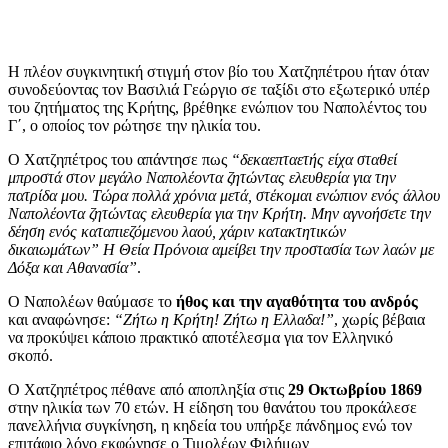
Η πλέον συγκινητική στιγμή στον βίο του Χατζηπέτρου ήταν όταν
συνοδεύοντας τον Βασιλιά Γεώργιο σε ταξίδι στο εξωτερικό υπέρ
του ζητήματος της Κρήτης, βρέθηκε ενώπιον του Ναπολέντος του
Γ΄, ο οποίος τον ρώτησε την ηλικία του.
Ο Χατζηπέτρος του απάντησε πως
“δεκαεπταετής είχα σταθεί
μπροστά στον μεγάλο Ναπολέοντα ζητώντας ελευθερία για την
πατρίδα μου. Τώρα πολλά χρόνια μετά, στέκομαι ενώπιον ενός άλλου
Ναπολέοντα ζητώντας ελευθερία για την Κρήτη. Μην αγνοήσετε την
δέηση ενός καταπιεζόμενου λαού, χάριν κατακτητικών
δικαιωμάτων” Η Θεία Πρόνοια αμείβει την προστασία των λαών με
Δόξα και Αθανασία”
.
Ο Ναπολέων θαύμασε το
ήθος και την αγαθότητα του ανδρός
και αναφώνησε:
“Ζήτω η Κρήτη! Ζήτω η Ελλαδα!”
, χωρίς βέβαια
να προκύψει κάποιο πρακτικό αποτέλεσμα για τον Ελληνικό
σκοπό.
Ο Χατζηπέτρος πέθανε από αποπληξία στις
29 Οκτωβρίου 1869
στην ηλικία των 70 ετών. Η είδηση του θανάτου του προκάλεσε
πανελλήνια συγκίνηση, η κηδεία του υπήρξε πάνδημος ενώ τον
επιτάφιο λόγο εκφώνησε ο Τιμολέων Φιλήμων