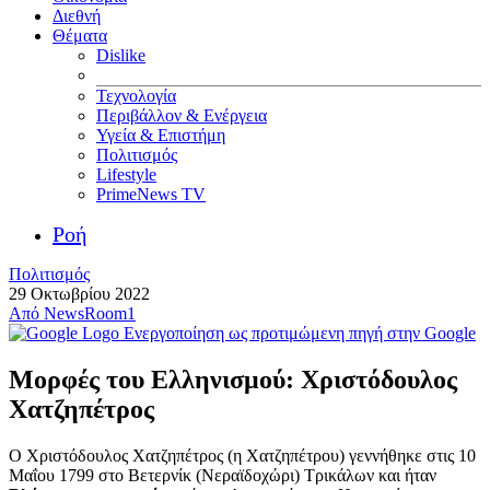
Διεθνή
Θέματα
Dislike
Τεχνολογία
Περιβάλλον & Ενέργεια
Υγεία & Επιστήμη
Πολιτισμός
Lifestyle
PrimeNews TV
Ροή
Πολιτισμός
29 Οκτωβρίου 2022
Από
NewsRoom1
Ενεργοποίηση ως προτιμώμενη πηγή στην Google
Μορφές του Ελληνισμού: Χριστόδουλος
Χατζηπέτρος
Ο Χριστόδουλος Χατζηπέτρος (η Χατζηπέτρου) γεννήθηκε στις 10
Μαΐου 1799 στο Βετερνίκ (Νεραϊδοχώρι) Τρικάλων και ήταν