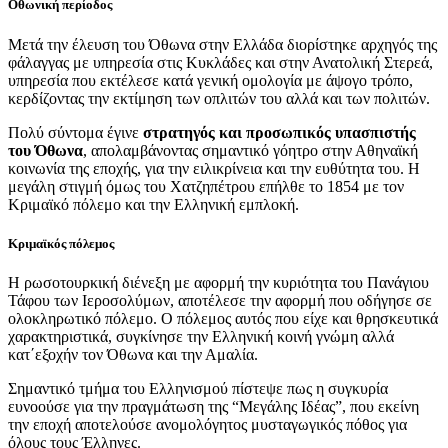
Οθωνική περίοδος
Μετά την έλευση του Όθωνα στην Ελλάδα διορίστηκε αρχηγός της
φάλαγγας με υπηρεσία στις Κυκλάδες και στην Ανατολική Στερεά,
υπηρεσία που εκτέλεσε κατά γενική ομολογία με άψογο τρόπο,
κερδίζοντας την εκτίμηση των οπλιτών του αλλά και των πολιτών.
Πολύ σύντομα έγινε
στρατηγός και προσωπικός υπασπιστής
του Όθωνα
, απολαμβάνοντας σημαντικό γόητρο στην Αθηναϊκή
κοινωνία της εποχής, για την ειλικρίνεια και την ευθύτητα του. Η
μεγάλη στιγμή όμως του Χατζηπέτρου επήλθε το 1854 με τον
Κριμαϊκό πόλεμο και την Ελληνική εμπλοκή.
Κριμαϊκός πόλεμος
Η ρωσοτουρκική διένεξη με αφορμή την κυριότητα του Πανάγιου
Τάφου των Ιεροσολύμων, αποτέλεσε την αφορμή που οδήγησε σε
ολοκληρωτικό πόλεμο. Ο πόλεμος αυτός που είχε και θρησκευτικά
χαρακτηριστικά, συγκίνησε την Ελληνική κοινή γνώμη αλλά
κατ΄εξοχήν τον Όθωνα και την Αμαλία.
Σημαντικό τμήμα του Ελληνισμού πίστεψε πως η συγκυρία
ευνοούσε για την πραγμάτωση της “Μεγάλης Ιδέας”, που εκείνη
την εποχή αποτελούσε ανομολόγητος μυσταγωγικός πόθος για
όλους τους Έλληνες.