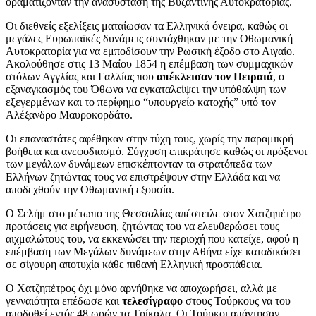
οραματίζονταν την ανασύσταση της Βυζαντινής Αυτοκρατορίας.
Οι διεθνείς εξελίξεις ματαίωσαν τα Ελληνικά όνειρα, καθώς οι
μεγάλες Ευρωπαϊκές δυνάμεις συντάχθηκαν με την Οθωμανική
Αυτοκρατορία για να εμποδίσουν την Ρωσική έξοδο στο Αιγαίο.
Ακολούθησε στις 13 Μαΐου 1854 η επέμβαση των συμμαχικών
στόλων Αγγλίας και Γαλλίας που
απέκλεισαν τον Πειραιά
, ο
εξαναγκασμός του Όθωνα να εγκαταλείψει την υπόθαλψη των
εξεγερμένων και το περίφημο “υπουργείο κατοχής” υπό τον
Αλέξανδρο Μαυροκορδάτο.
Οι επαναστάτες αφέθηκαν στην τύχη τους, χωρίς την παραμικρή
βοήθεια και ανεφοδιασμό. Σύγχυση επικράτησε καθώς οι πρόξενοι
των μεγάλων δυνάμεων επισκέπτονταν τα στρατόπεδα των
Ελλήνων ζητώντας τους να επιστρέψουν στην Ελλάδα και να
αποδεχθούν την Οθωμανική εξουσία.
Ο Σελήμ στο μέτωπο της Θεσσαλίας απέστειλε στον Χατζηπέτρο
προτάσεις για ειρήνευση, ζητώντας του να ελευθερώσει τους
αιχμαλώτους του, να εκκενώσει την περιοχή που κατείχε, αφού η
επέμβαση των Μεγάλων δυνάμεων στην Αθήνα είχε καταδικάσει
σε σίγουρη αποτυχία κάθε πιθανή Ελληνική προσπάθεια.
Ο Χατζηπέτρος όχι μόνο αρνήθηκε να αποχωρήσει, αλλά με
γενναιότητα επέδωσε και
τελεσίγραφο
στους Τούρκους να του
αποδοθεί εντός 48 ωρών τα Τρίκαλα. Οι Τούρκοι απάντησαν