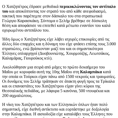
Ο Χατζηπέτρος έδρασε μεθοδικά
περικυκλώνοντας τον αντίπαλο
του
και αποκόπτοντας τον στρατό του από κάθε ανεφοδιασμό,
τακτική που παρέπεμπε στον δάσκαλο του στα στρατιωτικά
Γεώργιο Καραισκάκη. Σύντομα ο Σελήμ βρέθηκε σε δύσκολη
θέση και αποφάσισε να επιτεθεί κατά μέτωπο εναντίον του καλά
οχυρωμένου αντιπάλου του.
Ήδη όμως ο Χατζηπέτρος είχε λάβει ισχυρές επικουρίες από τις
άλλες δύο επαρχίες και η δύναμη του είχε φτάσει επίσης τους 3.000
στρατιώτες, ενώ βρίσκονταν μαζί του και οι σημαντικότεροι
Έλληνες οπλαρχηγοί (Δυοβουνιώτης, Χουρμούζης, Λεωτσάκος,
Καλαμάρας, Γιουρούκος κτλ).
Ακολούθησαν μια σειρά από μάχες το πρώτο δεκαήμερο του
Μαΐου με κορυφαία αυτή της 10ης Μαΐου στη
Καλαμπάκα
κατά
την οποία οι Τούρκοι είχαν πάνω από 1500 νεκρούς και τραυματίες.
Οι δυνάμεις του Σελήμ τράπηκαν σε άτακτη φυγή προς τα Τρίκαλα
και οι επαναστάτες του Χατζηπέτρου είχαν γίνει κύριοι της
Θεσσαλικής πεδιάδας, με λάφυρα 5 κανόνια, 500 ντουφέκια και
200 αιχμαλώτους.
Η νίκη του Χατζηπέτρου και των Ελληνικών όπλων ήταν πολύ
σημαντική, είχε διεθνή αντίκτυπο και εορτάστηκε με δοξολογία
στην Καλαμπάκα. Η αισιοδοξία είχε καταλάβει τους Έλληνες που