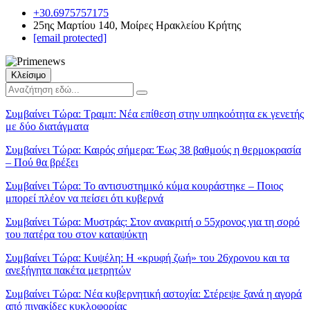
+30.6975757175
25ης Μαρτίου 140, Μοίρες Ηρακλείου Κρήτης
[email protected]
Κλείσιμο
Συμβαίνει Τώρα:
Τραμπ: Νέα επίθεση στην υπηκοότητα εκ γενετής
με δύο διατάγματα
Συμβαίνει Τώρα:
Καιρός σήμερα: Έως 38 βαθμούς η θερμοκρασία
– Πού θα βρέξει
Συμβαίνει Τώρα:
Το αντισυστημικό κύμα κουράστηκε – Ποιος
μπορεί πλέον να πείσει ότι κυβερνά
Συμβαίνει Τώρα:
Μυστράς: Στον ανακριτή ο 55χρονος για τη σορό
του πατέρα του στον καταψύκτη
Συμβαίνει Τώρα:
Κυψέλη: Η «κρυφή ζωή» του 26χρονου και τα
ανεξήγητα πακέτα μετρητών
Συμβαίνει Τώρα:
Νέα κυβερνητική αστοχία: Στέρεψε ξανά η αγορά
από πινακίδες κυκλοφορίας