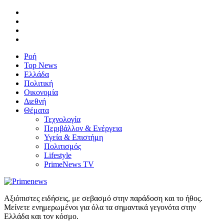
Ροή
Top News
Ελλάδα
Πολιτική
Οικονομία
Διεθνή
Θέματα
Τεχνολογία
Περιβάλλον & Ενέργεια
Υγεία & Επιστήμη
Πολιτισμός
Lifestyle
PrimeNews TV
Αξιόπιστες ειδήσεις, με σεβασμό στην παράδοση και το ήθος.
Μείνετε ενημερωμένοι για όλα τα σημαντικά γεγονότα στην
Ελλάδα και τον κόσμο.