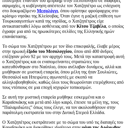
Πολέμησε εναντίον του Ιμπραήμ στην Πελοπόνησο σε διάφορες
αψιμαχίες, η κυβέρνηση απέστειλε τον Χατζηπέτρο ως ενίσχυση
στο δοκιμαζόμενο
Μεσολόγγι
, όπου ορίστηκε φρούραρχος στο
κρίσιμο νησάκι της Κλείσοβας. Όταν έγινε η μαζική επίθεση των
Τουρκοαιγυπτίων κατά της νησίδας, ο Χατζηπέτρος είχε
αντικατασταθεί λόγω ασθένειας από τον
Κίτσο Τζαβέλα
, ο οποίος
έγραψε μια από τις ηρωικότερες σελίδες της Ελληνικής ημών
επανάστασης.
Το σώμα του Χατζηπέτρου με τον ίδιο επικεφαλής, έλαβε μέρος
στην ηρωική
έξοδο του Μεσολογγίου
, όπου από 400 άνδρες
επέζησαν μόνο 92 με τον αρχηγό τους. Μετά την καταστροφή αυτή
ο Χατζηπέτρος και οι εναπομείναντες στρατιώτες του
κατευθύνθηκαν στο Ναύπλιο, όπου ανέλαβαν δυνάμεις, αλλά και
μυήθηκαν σε μυστική εταιρεία, όπου μέλη της ήταν Σουλιώτες,
Θεσσαλοί και Ηπειρώτες αγωνιστές με σκοπό να
αλληλοβοηθηθούν, καθώς όλοι τους θεωρούνταν ετερόχθονες από
τους ντόπιους σε μια εποχή ισχυρών τοπικισμών.
Σε αυτή την μυστική εταιρεία μυήθηκε εσκεμμένα και ο
Καραϊσκάκης και μετά από λίγο καιρό, έπεισε τα μέλη της, τους
“Παλαμιδιώτες” όπως τους έλεγε, να τον ακολουθήσουν στην
παράτολμη εκστρατεία του στην Δυτική Στερεά Ελλάδα.
Ο Χατζηπέτρος εκστράτευσε με το σώμα του υπό τις διαταγές του
Καραΐσκάκη και διακρίθηκε ιδιαίτερα στην
μάχη της Αράχωβας