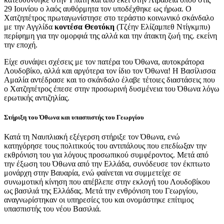
29 Ιουνίου ο λαός αυθόρμητα τον υποδέχθηκε ως ήρωα. Ο
Χατζηπέτρος πρωταγωνίστησε στο τεράστιο κοινωνικό σκάνδαλο
με την Αγγλίδα
κοντέσα Θεοτόκη
(Τζέην Ελίζαμπεθ Ντίγκμπυ)
περίφημη για την ομορφιά της αλλά και την άτακτη ζωή της. εκείνη
την εποχή.
Είχε συνάψει σχέσεις με τον πατέρα του Όθωνα, αυτοκράτορα
Λουδοβίκο, αλλά και αργότερα τον ίδιο τον Όθωνα! Η Βασίλισσα
Αμαλία αντέδρασε και το σκάνδαλο έλαβε τέτοιες διαστάσεις που
ο Χατζηπέτρος έπεσε στην προσωρινή δυσμένεια του Όθωνα λόγω
ερωτικής αντιζηλίας.
Στήριξη του Όθωνα και υπασπιστής του Γεωργίου
Κατά τη Ναυπλιακή εξέγερση στήριξε τον Όθωνα, ενώ
κατηγόρησε τους πολιτικούς του αντιπάλους που επεδίωξαν την
εκθρόνιση του για λόγους προσωπικού συμφέροντος. Μετά από
την έξωση του Όθωνα από την Ελλάδα, συνόδευσε τον έκπτωτο
μονάρχη στην Βαυαρία, ενώ φαίνεται να συμμετείχε σε
συνωμοτική κίνηση που απέβλεπε στην εκλογή του Λουδοβίκου
ως βασιλιά της Ελλάδας. Μετά την ενθρόνιση του Γεωργίου,
αναγνωρίστηκαν οι υπηρεσίες του και ονομάστηκε επίτιμος
υπασπιστής του νέου Βασιλιά.