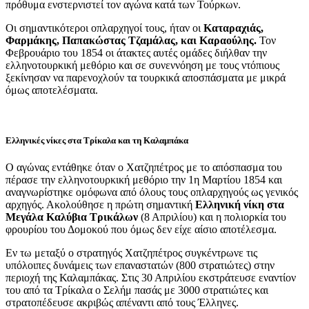
πρόθυμα ενστερνιστεί τον αγώνα κατά των Τούρκων.
Οι σημαντικότεροι οπλαρχηγοί τους, ήταν οι
Καταραχιάς,
Φαρμάκης, Παπακώστας Τζαμάλας, και Καραούλης.
Τον
Φεβρουάριο του 1854 οι άτακτες αυτές ομάδες διήλθαν την
ελληνοτουρκική μεθόριο και σε συνεννόηση με τους ντόπιους
ξεκίνησαν να παρενοχλούν τα τουρκικά αποσπάσματα με μικρά
όμως αποτελέσματα.
Ελληνικές νίκες στα Τρίκαλα και τη Καλαμπάκα
Ο αγώνας εντάθηκε όταν ο Χατζηπέτρος με το απόσπασμα του
πέρασε την ελληνοτουρκική μεθόριο την 1η Μαρτίου 1854 και
αναγνωρίστηκε ομόφωνα από όλους τους οπλαρχηγούς ως γενικός
αρχηγός. Ακολούθησε η πρώτη σημαντική
Ελληνική νίκη στα
Μεγάλα Καλύβια Τρικάλων
(8 Απριλίου) και η πολιορκία του
φρουρίου του Δομοκού που όμως δεν είχε αίσιο αποτέλεσμα.
Εν τω μεταξύ ο στρατηγός Χατζηπέτρος συγκέντρωνε τις
υπόλοιπες δυνάμεις των επαναστατών (800 στρατιώτες) στην
περιοχή της Καλαμπάκας. Στις 30 Απριλίου εκστράτευσε εναντίον
του από τα Τρίκαλα ο Σελήμ πασάς με 3000 στρατιώτες και
στρατοπέδευσε ακριβώς απέναντι από τους Έλληνες.