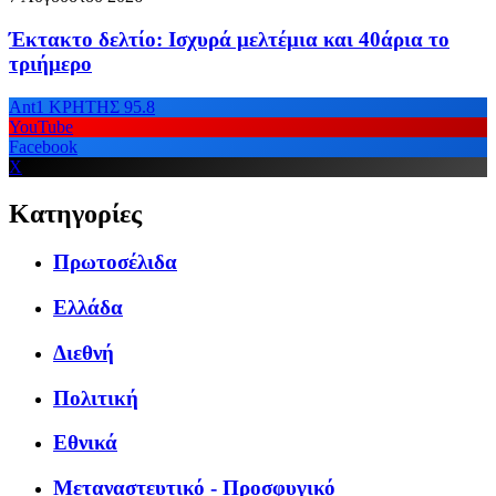
Έκτακτο δελτίο: Ισχυρά μελτέμια και 40άρια το
τριήμερο
Ant1 ΚΡΗΤΗΣ 95.8
YouTube
Facebook
X
Κατηγορίες
Πρωτοσέλιδα
Ελλάδα
Διεθνή
Πολιτική
Εθνικά
Μεταναστευτικό - Προσφυγικό