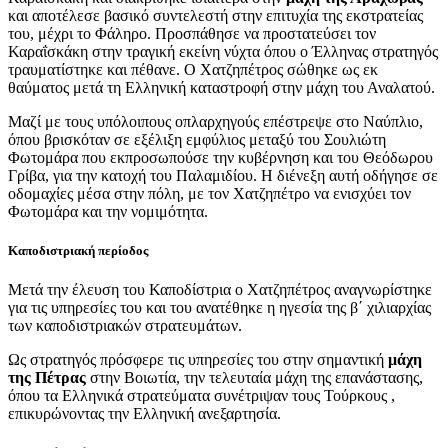
και αποτέλεσε βασικό συντελεστή στην επιτυχία της εκστρατείας
του, μέχρι το Φάληρο. Προσπάθησε να προστατεύσει τον
Καραΐσκάκη στην τραγική εκείνη νύχτα όπου ο Έλληνας στρατηγός
τραυματίστηκε και πέθανε. Ο Χατζηπέτρος σώθηκε ως εκ
θαύματος μετά τη Ελληνική καταστροφή στην μάχη του Αναλατού.
Μαζί με τους υπόλοιπους οπλαρχηγούς επέστρεψε στο Ναύπλιο,
όπου βρισκόταν σε εξέλιξη εμφύλιος μεταξύ του Σουλιώτη
Φωτομάρα που εκπροσωπούσε την κυβέρνηση και του Θεόδωρου
Γρίβα, για την κατοχή του Παλαμιδίου. Η διένεξη αυτή οδήγησε σε
οδομαχίες μέσα στην πόλη, με τον Χατζηπέτρο να ενισχύει τον
Φωτομάρα και την νομιμότητα.
Καποδιστριακή περίοδος
Μετά την έλευση του Καποδίστρια ο Χατζηπέτρος αναγνωρίστηκε
για τις υπηρεσίες του και του ανατέθηκε η ηγεσία της β΄ χιλιαρχίας
των καποδιστριακών στρατευμάτων.
Ως στρατηγός πρόσφερε τις υπηρεσίες του στην σημαντική
μάχη
της Πέτρας
στην Βοιωτία, την τελευταία μάχη της επανάστασης,
όπου τα Ελληνικά στρατεύματα συνέτριψαν τους Τούρκους ,
επικυρώνοντας την Ελληνική ανεξαρτησία.