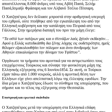
αποστέλλοντας 8.000 άνδρες υπό τους Αβδή Πασά, Σελήμ
Πασά,Ισμαήλ Φράσαρη και τον Αλβανό Τσέλιο Πίτσαρη.
Ο Χατζηπέτρος δεν δείλιασε μπροστά στην αριθμητική υπεροχή
του εχθρού, ούτε πτοήθηκε από την εγκατάλειψη του από την
Ελληνική κυβέρνηση και την κατάληψη του Πειραιά από τους
Γάλλους. Στην ημερήσια διαταγή του πριν την μάχη έλεγε:
“Τα οστά των πατέρων μας και ο στενάζων λαός ζητούν εκδίκησιν…
Αφού η Ελλάς κατεδικάσθη δια ξένης λόγχης εις ουδετερότητα, ημείς
θέλομεν εξακολουθήσει τον πόλεμον και άνευ συνδρομής των
Αθηνών επικαλούμενοι την δύναμιν του Υψίστου”.
Οργάνωσε τα τμήματα του αμυντικά για να αντιμετωπίσει τους
επερχόμενους Τούρκους και σύναψε την φονικότερη μάχη της
Ελληνικής εξέγερσης στις 6 Ιουνίου1854. Σε αυτή, οι Τούρκοι
είχαν πάνω από 1.000 νεκρούς, αλλά η αμυντική θέση των
Ελλήνων είχε γίνει απελπιστική λόγω της έλλειψης εφοδίων. Την
ίδια μέρα ο Χατζηπέτρος έδωσε το σύνθημα της υποχώρησης, που
σήμανε και το τέλος της εξέγερσης στην Θεσσαλία.
Επιστροφή και ερωτικό σκάνδαλο
Ο Χατζηπέτρος μετά την υποχώρηση στα Ελληνικά εδάφη
κατευθύνθηκε στην Υπάτη και από εκεί στην Λιβαδειά όπου στις