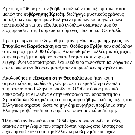
Αμέσως ο Όθων με την βοήθεια αυλικών του, αξιωματικών και
μελών της
κυβέρνησης Κριεζή
, διεξήγαγε μυστικούς εράνους
μεταξύ των ευπορότερων Ελλήνων εμπόρων και συγκέντρωνε
πολεμοφόδια για τον εξοπλισμό ενόπλων σωμάτων, που θα
εισχωρούσαν στις Τουρκοκρατούμενες Ήπειρο και Θεσσαλία.
Πρώτη επαρχία που εξεγέρθηκε ήταν η Ήπειρος, με αρχηγούς τον
Σπυρίδωνα Καραΐσκάκη
και τον
Θεόδωρο Γρίβα
που εισέβαλαν
στην περιοχή με 2.000 άνδρες. Ακολούθησαν πολλές μικρές μάχες
στην περιοχή με αμφίρροπα αποτελέσματα και χωρίς οι
εξεγερμένοι να αποκτήσουν ένα ξεκάθαρο πλεονέκτημα, λόγω των
εσωτερικών αντιθέσεων μεταξύ των κυριοτέρων αρχηγών τους.
Ακολούθησε η
εξέγερση στην Θεσσαλία
που ήταν και η
σημαντικότερη, καθώς συγκέντρωσε τα περισσότερα ένοπλα
τμήματα από το Ελληνικό βασίλειο. Ο Όθων όρισε μυστικά
επικεφαλής των Ελλήνων στην Θεσσαλία τον υπασπιστή του
Χριστόδουλο Χατζηπέτρο, ο οποίος παραιτήθηκε από τις τάξεις του
Ελληνικού στρατού, ώστε να μην δημιουργήσει πρόβλημα στην
Ελληνική κυβέρνηση που παρέμενε φαινομενικά ουδέτερη.
Ήδη από τον Ιανουάριο του 1854 είχαν συγκεντρωθεί ομάδες
ατάκτων στην Λαμία που απαρτίζονταν κυρίως από ληστές που
είχαν αμνηστευθεί από την Ελληνική κυβέρνηση και είχαν