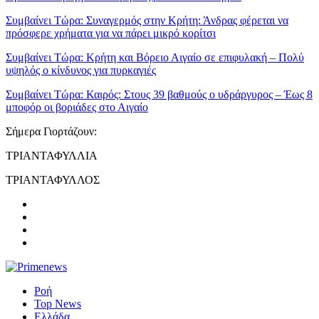
Συμβαίνει Τώρα:
Συναγερμός στην Κρήτη: Άνδρας φέρεται να
πρόσφερε χρήματα για να πάρει μικρό κορίτσι
Συμβαίνει Τώρα:
Κρήτη και Βόρειο Αιγαίο σε επιφυλακή – Πολύ
υψηλός ο κίνδυνος για πυρκαγιές
Συμβαίνει Τώρα:
Καιρός: Στους 39 βαθμούς ο υδράργυρος – Έως 8
μποφόρ οι βοριάδες στο Αιγαίο
Σήμερα Γιορτάζουν:
ΤΡΙΑΝΤΑΦΥΛΛΙΑ
ΤΡΙΑΝΤΑΦΥΛΛΟΣ
Ροή
Top News
Ελλάδα