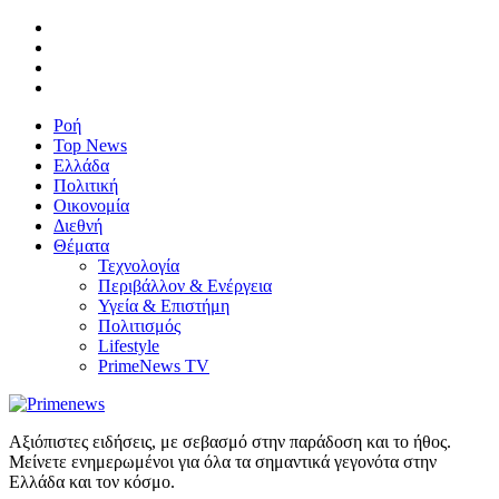
Ροή
Top News
Ελλάδα
Πολιτική
Οικονομία
Διεθνή
Θέματα
Τεχνολογία
Περιβάλλον & Ενέργεια
Υγεία & Επιστήμη
Πολιτισμός
Lifestyle
PrimeNews TV
Αξιόπιστες ειδήσεις, με σεβασμό στην παράδοση και το ήθος.
Μείνετε ενημερωμένοι για όλα τα σημαντικά γεγονότα στην
Ελλάδα και τον κόσμο.