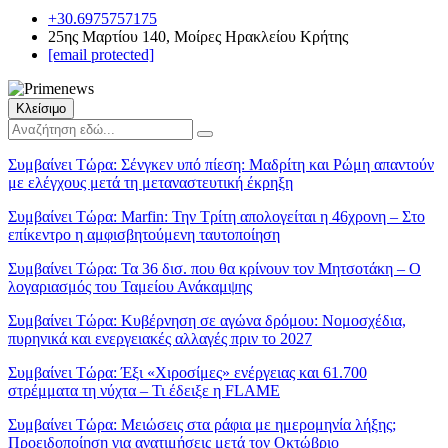
+30.6975757175
25ης Μαρτίου 140, Μοίρες Ηρακλείου Κρήτης
[email protected]
Κλείσιμο
Συμβαίνει Τώρα:
Σένγκεν υπό πίεση: Μαδρίτη και Ρώμη απαντούν
με ελέγχους μετά τη μεταναστευτική έκρηξη
Συμβαίνει Τώρα:
Marfin: Την Τρίτη απολογείται η 46χρονη – Στο
επίκεντρο η αμφισβητούμενη ταυτοποίηση
Συμβαίνει Τώρα:
Τα 36 δισ. που θα κρίνουν τον Μητσοτάκη – Ο
λογαριασμός του Ταμείου Ανάκαμψης
Συμβαίνει Τώρα:
Κυβέρνηση σε αγώνα δρόμου: Νομοσχέδια,
πυρηνικά και ενεργειακές αλλαγές πριν το 2027
Συμβαίνει Τώρα:
Έξι «Χιροσίμες» ενέργειας και 61.700
στρέμματα τη νύχτα – Τι έδειξε η FLAME
Συμβαίνει Τώρα:
Μειώσεις στα ράφια με ημερομηνία λήξης;
Προειδοποίηση για ανατιμήσεις μετά τον Οκτώβριο