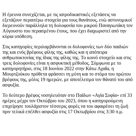
Η έρευνα συνεχίζεται, με τις ιατροδικαστικές εξετάσεις να
εξετάζουν περαιτέρω στοιχεία για τους θανάτους, ενώ αστυνομικοί
διερευνούν παράλληλα τη δολοφονία του μικρού Παναγιωτάκη τον
Αύγουστο του περασμένου έτους, που έχει διαχωριστεί από την
κύρια υπόθεση.
Στις κατηγορίες περιλαμβάνονται οι δολοφονίες των δύο παιδιών
της και ενός βρέφους φίλης της, καθώς και η απόπειρα
ανθρωποκτονίας της ίδιας της φίλης της. Το κοινό στοιχείο και στις
τρεις δολοφονίες είναι η ασφυκτική μέθοδος. Σύμφωνα με το
κατηγορητήριο, στις 18 Ιουνίου 2022 στην Κάτω Αχαΐα, η
Μουρτζούκου πρόθετα φράσσει τη μύτη και το στόμα του πρώτου
βρέφους της, μόλις 19 ημερών, με αποτέλεσμα τον θάνατό του από
ασφυξία.
Το δεύτερο βρέφος νοσηλευόταν στο Παίδων «Αγία Σοφία» επί 33
ημέρες μέχρι τον Οκτώβριο του 2023, όπου η κατηγορούμενη
επιχείρησε τουλάχιστον τέσσερις φορές να του αφαιρέσει τη ζωή
πριν τελικά επέλθει ασφυξία στις 17 Οκτωβρίου στις 3:30 π.μ.