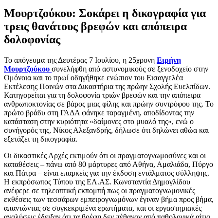
Μουρτζούκου: Σοκάρει η δικογραφία για
τρεις θανάτους βρεφών και απόπειρα
δολοφονίας
Το απόγευμα της Δευτέρας 7 Ιουλίου, η 25χρονη
Ειρήνη
Μουρτζούκου
συνελήφθη από αστυνομικούς σε ξενοδοχείο στην
Ομόνοια και το πρωί οδηγήθηκε ενώπιον του Εισαγγελέα
Εκτέλεσης Ποινών στα Δικαστήρια της πρώην Σχολής Ευελπίδων.
Κατηγορείται για τη δολοφονία τριών βρεφών και την απόπειρα
ανθρωποκτονίας σε βάρος μιας φίλης και πρώην συντρόφου της. Το
πρώτο βράδυ στη ΓΑΔΑ φάνηκε ταραγμένη, αποδίδοντας την
κατάσταση στην κυριότητα «δαίμονες στο μυαλό της», ενώ ο
συνήγορός της, Νίκος Αλεξανδρής, δήλωσε ότι δηλώνει αθώα και
εξετάζει τη δικογραφία.
Οι δικαστικές Αρχές εκτιμούν ότι οι πραγματογνωμοσύνες και οι
καταθέσεις – πάνω από 80 μάρτυρες από Αθήνα, Αμαλιάδα, Πύργο
και Πάτρα – είναι επαρκείς για την έκδοση εντάλματος σύλληψης.
Η εκπρόσωπος Τύπου της ΕΛ.ΑΣ. Κωνσταντία Δημογλίδου
ανέφερε σε τηλεοπτική εκπομπή πως οι πραγματογνωμονικές
εκθέσεις των τεσσάρων εμπειρογνωμόνων έγιναν βήμα προς βήμα,
απαντώντας σε συγκεκριμένα ερωτήματα, και οι εργαστηριακές
αναλύσεις έδειξαν ότι τα βρέφη δεν πέθαναν από παθολογικά αίτια