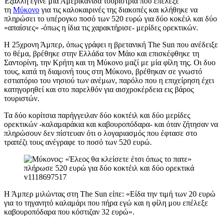
Έξαλλη έγινε μία Αμερικανίδα τουρίστρια που επέλεξε
τη
Μύκονο
για τις καλοκαιρινές της διακοπές και κλήθηκε να
πληρώσει το υπέρογκο ποσό των 520 ευρώ για δύο κοκέιλ και δύο
«απαίσιες» -όπως η ίδια τις χαρακτήρισε- μερίδες ορεκτικών.
Η 25χρονη Άμπερ, όπως γράφει η βρετανική The Sun που ανέδειξε
το θέμα, βρέθηκε στην Ελλάδα τον Μάιο και επισκέφθηκε τη
Σαντορίνη, την Κρήτη και τη Μύκονο μαζί με μία φίλη της. Οι δυο
τους, κατά τη διαμονή τους στη Μύκονο, βρέθηκαν σε γνωστό
εστιατόριο του νησιού των ανέμων, παρόλο που η επιχείρηση έχει
κατηγορηθεί και στο παρελθόν για αισχροκέρδεια εις βάρος
τουριστών.
Τα δύο κορίτσια παρήγγειλαν δύο κοκτέιλ και δύο μερίδες
ορεκτικών -καλαμαράκια και καβουροπόδαρα- και όταν ζήτησαν να
πληρώσουν δεν πίστευαν ότι ο λογαριασμός που έφτασε στο
τραπέζι τους ανέγραφε το ποσό των 520 ευρώ.
Η Άμπερ μιλώντας στη The Sun είπε: «Είδα την τιμή των 20 ευρώ
για το τηγανητό καλαμάρι που πήρα εγώ και η φίλη μου επέλεξε
καβουροπόδαρα που κόστιζαν 32 ευρώ».