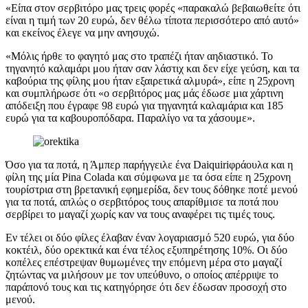
«Είπα στον σερβιτόρο μας τρεις φορές «παρακαλώ βεβαιωθείτε ότι
είναι η τιμή των 20 ευρώ, δεν θέλω τίποτα περισσότερο από αυτό»
και εκείνος έλεγε να μην ανησυχώ.
«Μόλις ήρθε το φαγητό μας στο τραπέζι ήταν αηδιαστικό. Το
τηγανητό καλαμάρι μου ήταν σαν λάστιχ και δεν είχε γεύση, και τα
καβούρια της φίλης μου ήταν εξαιρετικά αλμυρά», είπε η 25χρονη
και συμπλήρωσε ότι «ο σερβιτόρος μας μάς έδωσε μια χάρτινη
απόδειξη που έγραφε 98 ευρώ για τηγανητά καλαμάρια και 185
ευρώ για τα καβουροπόδαρα. Παραλίγο να τα χάσουμε».
Όσο για τα ποτά, η Άμπερ παρήγγειλε ένα Daiquiriφράουλα και η
φίλη της μία Pina Colada και σύμφωνα με τα όσα είπε η 25χρονη
τουρίστρια στη βρετανική εφημερίδα, δεν τους δόθηκε ποτέ μενού
για τα ποτά, απλώς ο σερβιτόρος τους απαρίθμισε τα ποτά που
σερβίρει το μαγαζί χωρίς καν να τους αναφέρει τις τιμές τους.
Εν τέλει οι δύο φίλες έλαβαν έναν λογαριασμό 520 ευρώ, για δύο
κοκτέιλ, δύο ορεκτικά και ένα τέλος εξυπηρέτησης 10%. Οι δύο
κοπέλες επέστρεψαν θυμωμένες την επόμενη μέρα στο μαγαζί
ζητώντας να μιλήσουν με τον υπεύθυνο, ο οποίος απέρριψε το
παράπονό τους και τις κατηγόρησε ότι δεν έδωσαν προσοχή στο
μενού.