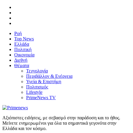
Ροή
Top News
Ελλάδα
Πολιτική
Οικονομία
Διεθνή
Θέματα
Τεχνολογία
Περιβάλλον & Ενέργεια
Υγεία & Επιστήμη
Πολιτισμός
Lifestyle
PrimeNews TV
Αξιόπιστες ειδήσεις, με σεβασμό στην παράδοση και το ήθος.
Μείνετε ενημερωμένοι για όλα τα σημαντικά γεγονότα στην
Ελλάδα και τον κόσμο.