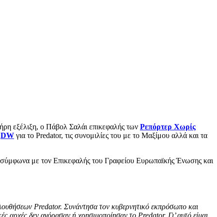
ήρη εξέλιξη, ο Πάβολ Σαλάι επικεφαλής των
Ρεπόρτερ Χωρίς
ν
DW
για το Predator, τις συνομιλίες του με το Μαξίμου αλλά και τα
, σύμφωνα με τον Επικεφαλής του Γραφείου Ευρωπαϊκής Ένωσης και
ολουθήσεων Predator. Συνάντησα τον κυβερνητικό εκπρόσωπο και
ς αρχές δεν αγόρασαν ή χρησιμοποίησαν το Predator. Γι’ αυτό είμαι