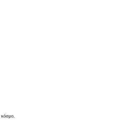
ν κόσμο.