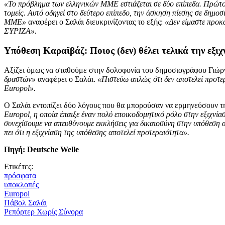
«Το πρόβλημα των ελληνικών ΜΜΕ εστιάζεται σε δύο επίπεδα. Πρώτο
τομείς. Αυτό οδηγεί στο δεύτερο επίπεδο, την άσκηση πίεσης σε δημο
ΜΜΕ»
αναφέρει ο Σαλάι διευκρινίζοντας το εξής:
«Δεν είμαστε προκ
ΣΥΡΙΖΑ».
Υπόθεση Καραϊβάζ: Ποιος (δεν) θέλει τελικά την εξιχ
Aξίζει όμως να σταθούμε στην δολοφονία του δημοσιογράφου Γιώ
δραστών»
αναφέρει ο Σαλάι.
«Πιστεύω απλώς ότι δεν αποτελεί προτερ
Europol».
Ο Σαλάι εντοπίζει δύο λόγους που θα μπορούσαν να ερμηνεύσουν τη
Εuropol, η οποία έπαιξε έναν πολύ εποικοδομητικό ρόλο στην εξιχν
συνεχίσουμε να απευθύνουμε εκκλήσεις για δικαιοσύνη στην υπόθεση 
πει ότι η εξιχνίαση της υπόθεσης αποτελεί προτεραιότητα».
Πηγή: Deutsche Welle
Ετικέτες:
πρόσφατα
υποκλοπές
Europol
Πάβολ Σαλάι
Ρεπόρτερ Χωρίς Σύνορα