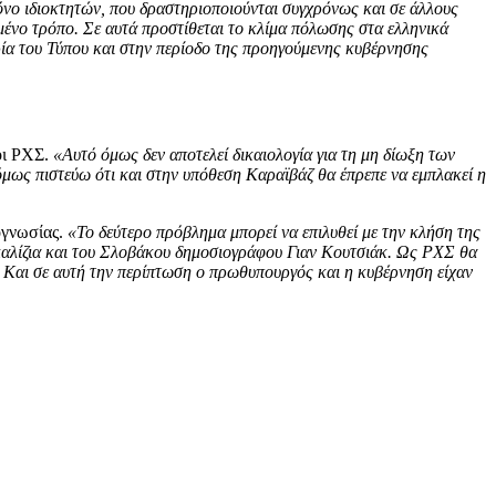
νο ιδιοκτητών, που δραστηριοποιούνται συγχρόνως και σε άλλους
ιμένο τρόπο. Σε αυτά προστίθεται το κλίμα πόλωσης στα ελληνικά
ρία του Τύπου και στην περίοδο της προηγούμενης κυβέρνησης
οι ΡΧΣ.
«Αυτό όμως δεν αποτελεί δικαιολογία για τη μη δίωξη των
 όμως πιστεύω ότι και στην υπόθεση Καραϊβάζ θα έπρεπε να εμπλακεί η
ογνωσίας.
«Το δεύτερο πρόβλημα μπορεί να επιλυθεί με την κλήση της
καλίζια και του Σλοβάκου δημοσιογράφου Γιαν Κουτσιάκ. Ως ΡΧΣ θα
. Και σε αυτή την περίπτωση ο πρωθυπουργός και η κυβέρνηση είχαν