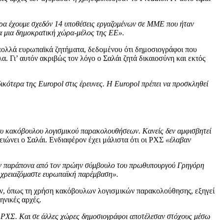
ρα έχουμε σχεδόν 14 υποθέσεις εργαζομένων σε ΜΜΕ που ήταν
για μια δημοκρατική χώρα-μέλος της ΕΕ».
 πολλά ευρωπαϊκά ζητήματα, δεδομένου ότι δημοσιογράφοι που
 Γι’ αυτόν ακριβώς τον λόγο ο Σαλάι ζητά δικαιοσύνη και εκτός
δικότερα της Europol στις έρευνες. Η Europol πρέπει να προσκληθεί
ου κακόβουλου λογισμικού παρακολουθήσεων. Kανείς δεν αμφισβητεί
ιώνει ο Σαλάι. Ενδιαφέρον έχει μάλιστα ότι οι ΡΧΣ
«έλαβαν
καν παράπονα από τον πρώην σύμβουλο του πρωθυπουργού Γρηγόρη
τό χρειαζόμαστε ευρωπαϊκή παρέμβαση».
ων, όπως τη χρήση κακόβουλων λογισμικών παρακολούθησης, εξηγεί
ηνικές αρχές.
ν ΡΧΣ. Και σε άλλες χώρες δημοσιογράφοι αποτέλεσαν στόχους μέσω