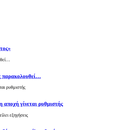
άτος»
ός παρακολουθεί…
η αποχή γίνεται ρυθμιστής