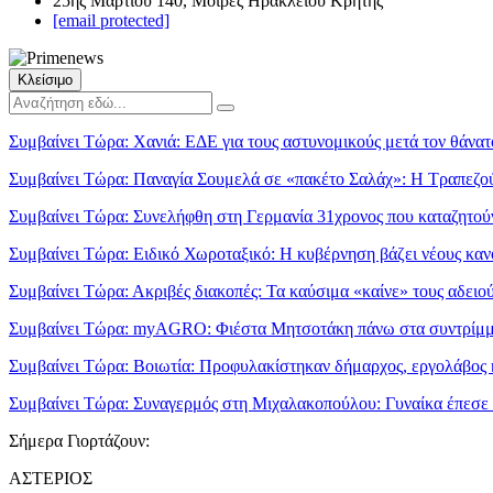
25ης Μαρτίου 140, Μοίρες Ηρακλείου Κρήτης
[email protected]
Κλείσιμο
Συμβαίνει Τώρα:
Χανιά: ΕΔΕ για τους αστυνομικούς μετά τον θάνατ
Συμβαίνει Τώρα:
Παναγία Σουμελά σε «πακέτο Σαλάχ»: Η Τραπεζού
Συμβαίνει Τώρα:
Συνελήφθη στη Γερμανία 31χρονος που καταζητούν
Συμβαίνει Τώρα:
Ειδικό Χωροταξικό: Η κυβέρνηση βάζει νέους κανό
Συμβαίνει Τώρα:
Ακριβές διακοπές: Τα καύσιμα «καίνε» τους αδει
Συμβαίνει Τώρα:
myAGRO: Φιέστα Μητσοτάκη πάνω στα συντρί
Συμβαίνει Τώρα:
Βοιωτία: Προφυλακίστηκαν δήμαρχος, εργολάβος κ
Συμβαίνει Τώρα:
Συναγερμός στη Μιχαλακοπούλου: Γυναίκα έπεσε 
Σήμερα Γιορτάζουν:
ΑΣΤΕΡΙΟΣ