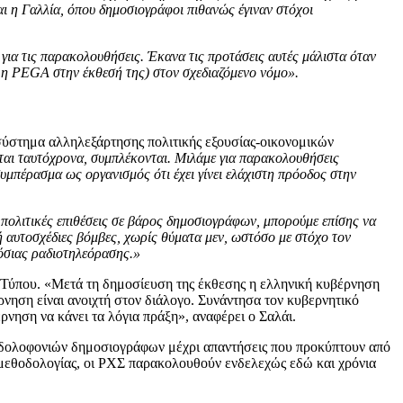
ι η Γαλλία, όπου δημοσιογράφοι πιθανώς έγιναν στόχοι
για τις παρακολουθήσεις. Έκανα τις προτάσεις αυτές μάλιστα όταν
αι η PEGΑ στην έκθεσή της) στον σχεδιαζόμενο νόμο».
 σύστημα αλληλεξάρτησης πολιτικής εξουσίας-oικονομικών
ται ταυτόχρονα, συμπλέκονται. Μιλάμε για παρακολουθήσεις
μπέρασμα ως οργανισμός ότι έχει γίνει ελάχιστη πρόοδος στην
πολιτικές επιθέσεις σε βάρος δημοσιογράφων, μπορούμε επίσης να
ή αυτοσχέδιες βόμβες, χωρίς θύματα μεν, ωστόσο με στόχο τον
μόσιας ραδιοτηλεόρασης.»
 Τύπου. «Μετά τη δημοσίευση της έκθεσης η ελληνική κυβέρνηση
νηση είναι ανοιχτή στον διάλογο. Συνάντησα τον κυβερνητικό
νηση να κάνει τα λόγια πράξη», αναφέρει ο Σαλάι.
μό δολοφονιών δημοσιογράφων μέχρι απαντήσεις που προκύπτουν από
 μεθοδολογίας, οι ΡΧΣ παρακολουθούν ενδελεχώς εδώ και χρόνια