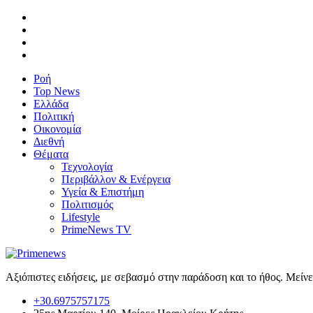
Ροή
Top News
Ελλάδα
Πολιτική
Οικονομία
Διεθνή
Θέματα
Τεχνολογία
Περιβάλλον & Ενέργεια
Υγεία & Επιστήμη
Πολιτισμός
Lifestyle
PrimeNews TV
Αξιόπιστες ειδήσεις, με σεβασμό στην παράδοση και το ήθος. Μείν
+30.6975757175