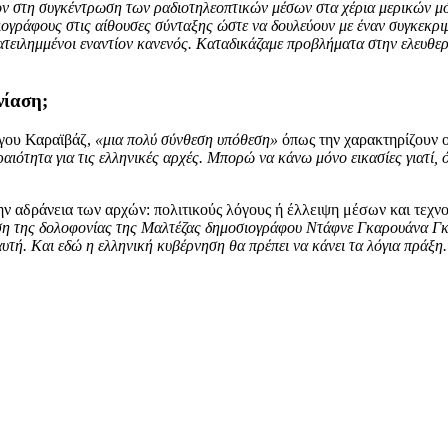
ν στη συγκέντρωση των ραδιοτηλεοπτικών μέσων στα χέρια μερικών μό
σιογράφους στις αίθουσες σύνταξης ώστε να δουλεύουν με έναν συγκεκρ
ατειλημμένοι εναντίον κανενός. Καταδικάζαμε προβλήματα στην ελευθε
νίαση;
ργου Καραϊβάζ,
«μια πολύ σύνθεση υπόθεση»
όπως την χαρακτηρίζουν 
αιότητα για τις ελληνικές αρχές. Μπορώ να κάνω μόνο εικασίες γιατί,
ν αδράνεια των αρχών: πολιτικούς λόγους ή έλλειψη μέσων και τεχν
ίαση της δολοφονίας της Μαλτέζας δημοσιογράφου Ντάφνε Γκαρουάνα Γ
αυτή. Και εδώ η ελληνική κυβέρνηση θα πρέπει να κάνει τα λόγια πράξη