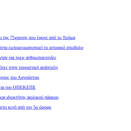
ο της 75χρονης που έφυγε από το Τμήμα
ντα εμπορευματοποιεί το ιστορικό σύμβολο
ταν για τρεις ανθρωποκτονίες
νες στην τουριστική ανάπτυξη
ούχους του Αυγούστου
μμια του ΟΠΕΚΕΠΕ
αι ιδιοκτήτης αιολικού πάρκου
στο κενό από τον 5ο όροφο