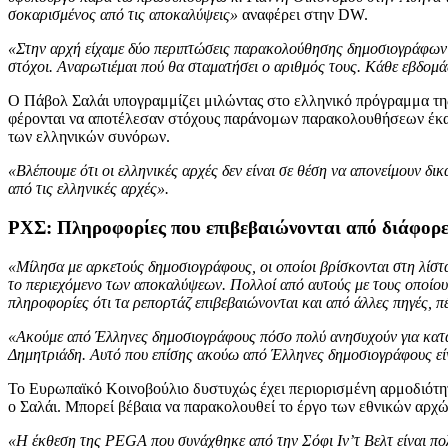
σοκαρισμένος από τις αποκαλύψεις»
αναφέρει στην DW.
«Στην αρχή είχαμε δύο περιπτώσεις παρακολούθησης δημοσιογράφων 
στόχοι. Aναρωτιέμαι πού θα σταματήσει ο αριθμός τους. Κάθε εβδομάδ
Ο Πάβολ Σαλάι υπογραμμίζει μιλώντας στο ελληνικό πρόγραμμα της 
φέρονται να αποτέλεσαν στόχους παράνομων παρακολουθήσεων έκαναν
των ελληνικών συνόρων.
«Βλέπουμε ότι οι ελληνικές αρχές δεν είναι σε θέση να απονείμουν δι
από τις ελληνικές αρχές».
ΡΧΣ: Πληροφορίες που επιβεβαιώνονται από διάφορε
«Μίλησα με αρκετούς δημοσιογράφους, οι οποίοι βρίσκονται στη λίσ
το περιεχόμενο των αποκαλύψεων. Πολλοί από αυτούς με τους οποίο
πληροφορίες ότι τα ρεπορτάζ επιβεβαιώνονται και από άλλες πηγές,
«Ακούμε από Έλληνες δημοσιογράφους πόσο πολύ ανησυχούν για κατα
Δημητριάδη. Αυτό που επίσης ακούω από Έλληνες δημοσιογράφους είναι
Το Ευρωπαϊκό Κοινοβούλιο δυστυχώς έχει περιορισμένη αρμοδιότη
ο Σαλάι. Μπορεί βέβαια να παρακολουθεί το έργο των εθνικών αρχών,
«Η έκθεση της PEGA που συνάχθηκε από την Σόφι Ιν’τ Βελτ είναι πο