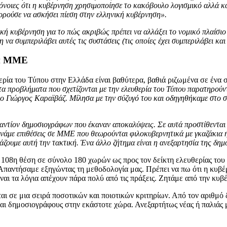
νοιες ότι η κυβέρνηση χρησιμοποίησε το κακόβουλο λογισμικό αλλά κα
ορούσε να ασκήσει πίεση στην ελληνική κυβέρνηση».
κή κυβέρνηση για το πώς ακριβώς πρέπει να αλλάξει το νομικό πλαίσιο 
να συμπεριλάβει αυτές τις συστάσεις (τις οποίες έχει συμπεριλάβει κ
κά ΜΜΕ
υθερία του Τύπου στην Ελλάδα είναι βαθύτερα, βαθιά ριζωμένα σε ένα
τα προβλήματα που σχετίζονται με την ελευθερία του Τύπου παρατηρούν
 Γιώργος Καραϊβάζ. Μίλησα με την σύζυγό του και οδηγηθήκαμε στο συ
ντίον δημοσιογράφων που έκαναν αποκαλύψεις. Σε αυτά προστίθενται 
εχνάμε επιθέσεις σε ΜΜΕ που θεωρούνται φιλοκυβερνητικά με γκαζάκια 
άζουμε αυτή την τακτική. Ένα άλλο ζήτημα είναι η ανεξαρτησία της δη
 108η θέση σε σύνολο 180 χωρών ως προς τον δείκτη ελευθερίας του
 Απαντήσαμε εξηγώντας τη μεθοδολογία μας. Πρέπει να πω ότι η κυβέρ
 τα λόγια απέχουν πάρα πολύ από τις πράξεις. Ζητάμε από την κυβέρ
εται σε μια σειρά ποσοτικών και ποιοτικών κριτηρίων. Από τον αριθ
και δημοσιογράφους στην εκάστοτε χώρα. Ανεξαρτήτως νέας ή παλιάς