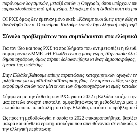
παράνομων λογισμικών, μεταξύ αυτών η Ουγγαρία, όπου υπάρχουν υπό
παρακολούθησης από τρίτη χώρα. Ελπίζουμε ότι η έκθεση αυτή θα μπ
ΟΙ ΡΧΣ όμως δεν έμειναν μόνο εκεί:
«Κάναμε συστάσεις στην ελληνι
συνάντησα τον κ. Οικονόμου. Καλούμε λοιπόν την ελληνική κυβέρνηση 
Σύνολο προβλημάτων που συμπλέκονται στα ελληνι
Για τον ίδιο και τους ΡΧΣ τα προβλήματα που αντιμετωπίζει η ελε
συμφερόντων-MME.
«Η Ελλάδα είναι η μόνη χώρα, στην οποία όλα 
δημοσιογράφων, όμως πέρυσι δολοφονήθηκε κι ένας δημοσιογράφος, ο
έρευνα της υπόθεσης.
Στην Ελλάδα βλέπουμε επίσης περιπτώσεις καταχρηστικών αγωγών ενα
μιλήσουμε για περιστατικά αστυνομικής βίας. Δεν πρέπει επίσης να ξ
εκφοβισμό αυτών των μίντια και των δημοσιογράφων κι εμείς καταδικ
Σύμφωνα με την έκθεση των ΡΧΣ για το 2022 η Ελλάδα κατέχει την
μας έστειλε ανοιχτή επιστολή, αμφισβητώντας τη μεθοδολογία μας.
εκπρόσωπο σε αποστολή μου στην Ελλάδα, ωστόσο το πρόβλημα είναι
Ως προς τη μεθοδολογία, η οποία το 2022 επικαιροποιήθηκε, βασίζ
μακρά και σύνθετα ερωτηματολόγια που απευθύνονται σε ειδικούς 
την ελληνική περίπτωση: