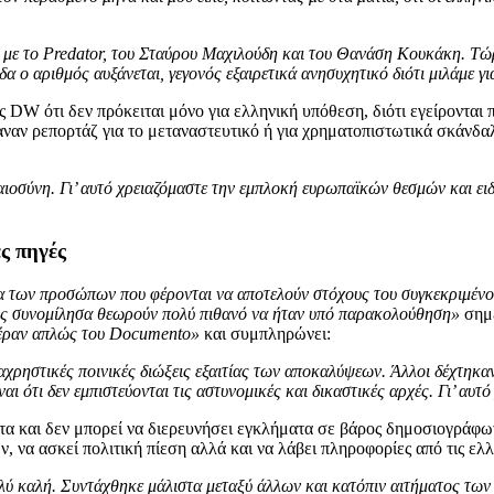
με το Predatοr, του Σταύρου Μαχιλούδη και του Θανάση Κουκάκη. Τώ
α ο αριθμός αυξάνεται, γεγονός εξαιρετικά ανησυχητικό διότι μιλάμε 
DW ότι δεν πρόκειται μόνο για ελληνική υπόθεση, διότι εγείρονται
 ρεπορτάζ για το μεταναστευτικό ή για χρηματοπιστωτικά σκάνδαλα.
καιοσύνη. Γι’ αυτό χρειαζόμαστε την εμπλοκή ευρωπαϊκών θεσμών και ει
ς πηγές
τα των προσώπων που φέρονται να αποτελούν στόχους του συγκεκριμέν
υς συνομίλησα θεωρούν πολύ πιθανό να ήταν υπό παρακολούθηση»
σημε
 πέραν απλώς του Documento»
και συμπληρώνει:
χρηστικές ποινικές διώξεις εξαιτίας των αποκαλύψεων. Άλλοι δέχτη
 ότι δεν εμπιστεύονται τις αστυνομικές και δικαστικές αρχές. Γι’ αυ
τα και δεν μπορεί να διερευνήσει εγκλήματα σε βάρος δημοσιογράφ
 να ασκεί πολιτική πίεση αλλά και να λάβει πληροφορίες από τις ελλ
λύ καλή. Συντάχθηκε μάλιστα μεταξύ άλλων και κατόπιν αιτήματος τω