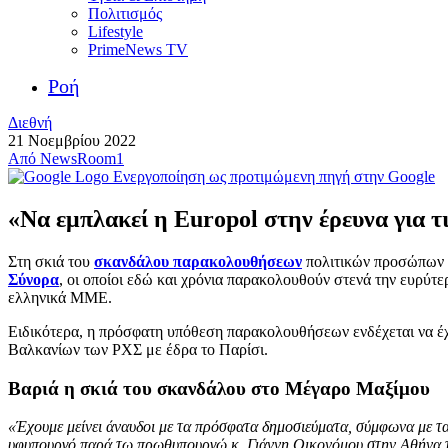
Πολιτισμός
Lifestyle
PrimeNews TV
Ροή
Διεθνή
21 Νοεμβρίου 2022
Από
NewsRoom1
Ενεργοποίηση ως προτιμώμενη πηγή στην Google
«Να εμπλακεί η Europol στην έρευνα για τ
Στη σκιά του
σκανδάλου παρακολουθήσεων
πολιτικών προσώπων κ
Σύνορα
, οι οποίοι εδώ και χρόνια παρακολουθούν στενά την ευρύτ
ελληνικά ΜΜΕ.
Ειδικότερα, η πρόσφατη υπόθεση παρακολουθήσεων ενδέχεται να έ
Βαλκανίων των ΡΧΣ με έδρα το Παρίσι.
Βαριά η σκιά του σκανδάλου στο Μέγαρο Μαξίμου
«Έχουμε μείνει άναυδοι με τα πρόσφατα δημοσιεύματα, σύμφωνα με 
υφυπουργό παρά τω πρωθυπουργώ κ. Γιάννη Οικονόμου στην Αθήνα τον π