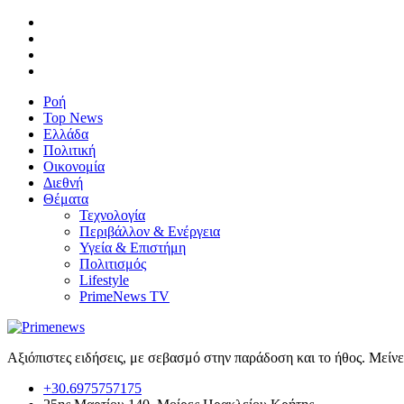
Ροή
Top News
Ελλάδα
Πολιτική
Οικονομία
Διεθνή
Θέματα
Τεχνολογία
Περιβάλλον & Ενέργεια
Υγεία & Επιστήμη
Πολιτισμός
Lifestyle
PrimeNews TV
Αξιόπιστες ειδήσεις, με σεβασμό στην παράδοση και το ήθος. Μείν
+30.6975757175