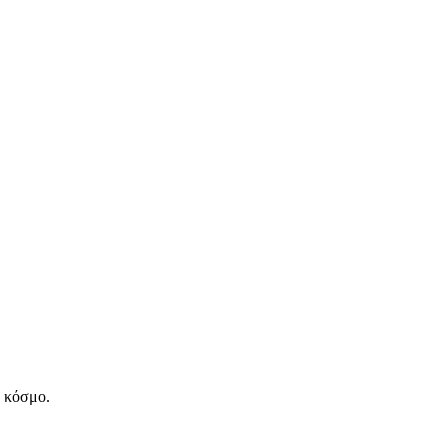
ν κόσμο.