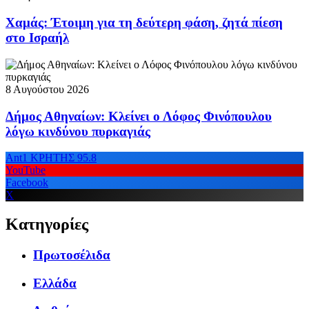
Χαμάς: Έτοιμη για τη δεύτερη φάση, ζητά πίεση
στο Ισραήλ
8 Αυγούστου 2026
Δήμος Αθηναίων: Κλείνει ο Λόφος Φινόπουλου
λόγω κινδύνου πυρκαγιάς
Ant1 ΚΡΗΤΗΣ 95.8
YouTube
Facebook
X
Κατηγορίες
Πρωτοσέλιδα
Ελλάδα