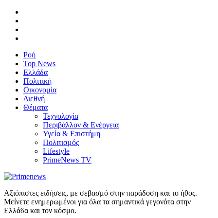
Ροή
Top News
Ελλάδα
Πολιτική
Οικονομία
Διεθνή
Θέματα
Τεχνολογία
Περιβάλλον & Ενέργεια
Υγεία & Επιστήμη
Πολιτισμός
Lifestyle
PrimeNews TV
Αξιόπιστες ειδήσεις, με σεβασμό στην παράδοση και το ήθος.
Μείνετε ενημερωμένοι για όλα τα σημαντικά γεγονότα στην
Ελλάδα και τον κόσμο.