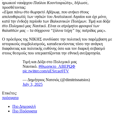
ηρωικού ναυάρχου Παύλου Κουντουριώτη»,
δήλωσε,
προσθέτοντας:
«Είμαι πάνω στο θωρηκτό Αβέρωφ, που ανήκει στους
απελευθερωτές των νησιών του Ανατολικού Αιγαίου και όχι μόνο,
κατά την ένδοξη περίοδο των Βαλκανικών Πολέμων. Τιμή και δόξα
στο Πολεμικό μας Ναυτικό. Είναι οι ατρόμητοι φρουροί των
θαλασσών μας – τα σύγχρονα “ξύλινα τείχη” της πατρίδας μας».
Ο πρόεδρος της ΝΙΚΗΣ συνδύασε την πολιτική του παρέμβαση με
ιστορικούς συμβολισμούς, καταδεικνύοντας τόσο την ανάγκη
διαφάνειας και πολιτικής ευθύνης όσο και τον διαρκή σεβασμό
στους θεσμούς που υπερασπίζονται την εθνική ανεξαρτησία.
Τιμή και Δόξα στο Πολεμικό μας
Ναυτικό.
#Θωρηκτο_ΑΒΕΡΩΦ
pic.twitter.com/uESrcao9TV
— Δημήτριος Νατσιός (@dimitrisnatsios)
July 3, 2025
Ετικέτες:
πρόσφατα
Πιο Δημοφιλή
Πιο Πρόσφατα