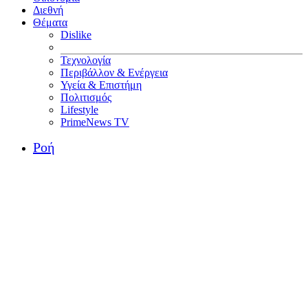
Διεθνή
Θέματα
Dislike
Τεχνολογία
Περιβάλλον & Ενέργεια
Υγεία & Επιστήμη
Πολιτισμός
Lifestyle
PrimeNews TV
Ροή