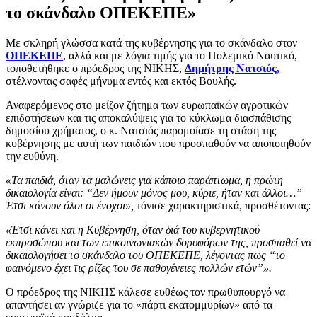
το σκάνδαλο ΟΠΕΚΕΠΕ»
Με σκληρή γλώσσα κατά της κυβέρνησης για το σκάνδαλο στον
ΟΠΕΚΕΠΕ
, αλλά και με λόγια τιμής για το Πολεμικό Ναυτικό,
τοποθετήθηκε ο πρόεδρος της ΝΙΚΗΣ,
Δημήτρης Νατσιός,
στέλνοντας σαφές μήνυμα εντός και εκτός Βουλής.
Αναφερόμενος στο μείζον ζήτημα των ευρωπαϊκών αγροτικών
επιδοτήσεων και τις αποκαλύψεις για το κύκλωμα διασπάθισης
δημοσίου χρήματος, ο κ. Νατσιός παρομοίασε τη στάση της
κυβέρνησης με αυτή των παιδιών που προσπαθούν να αποποιηθούν
την ευθύνη.
«Τα παιδιά, όταν τα μαλώνεις για κάποιο παράπτωμα, η πρώτη
δικαιολογία είναι: “Δεν ήμουν μόνος μου, κύριε, ήταν και άλλοι…”
Έτσι κάνουν όλοι οι ένοχοι»,
τόνισε χαρακτηριστικά, προσθέτοντας:
«Έτσι κάνει και η Κυβέρνηση, όταν διά του κυβερνητικού
εκπροσώπου και των επικοινωνιακών δορυφόρων της, προσπαθεί να
δικαιολογήσει το σκάνδαλο του ΟΠΕΚΕΠΕ, λέγοντας πως “το
φαινόμενο έχει τις ρίζες του σε παθογένειες πολλών ετών”».
Ο πρόεδρος της ΝΙΚΗΣ κάλεσε ευθέως τον πρωθυπουργό να
απαντήσει αν γνώριζε για το «πάρτι εκατομμυρίων» από τα