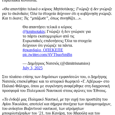
ευρωπαϊκά κονδύλια:
«Θα απαντήσει τελικά ο κύριος Μητσοτάκης; Γνώριζε ή δεν γνώριζε
για το σκάνδαλο; Όλα τα στοιχεία δείχνουν ότι η κυβέρνηση γνώριζε.
Και τι έκανε; Τις “μπάζωσε”, όπως συνηθίζει…».
Θα απαντήσει τελικά ο κύριος
@kmitsotakis
; Γνώριζε ή δεν γνώρισε για
το πάρτυ εκατομμυρίων από τις
Ευρωπαϊκές επιδοτήσεις; Όλα τα στοιχεία
δείχνουν ότι γνώριζε τα πάντα.
#σκανδαλο_ΟΠΕΚΕΠΕ
pic.twitter.com/AVTbuoSmBn
— Δημήτριος Νατσιός (@dimitrisnatsios)
July 3, 2025
Στο πλαίσιο επίσης των δημόσιων εμφανίσεών του, ο Δημήτρης
Νατσιός επισκέφθηκε και το ιστορικό θωρηκτό «Γ. Αβέρωφ» στο
Παλαιό Φάληρο, όπου με συγκίνηση αναφέρθηκε στη διαχρονική
προσφορά του Πολεμικού Ναυτικού στους αγώνες του Έθνους.
«Το ένδοξό μας Πολεμικό Ναυτικό, με την ευχή του προστάτη του
Αγίου Νικολάου, αποτελεί και σήμερα συνέχεια των σαλαμινομάχων,
του ανίκητου Βυζαντινού ναυτικού, των ατρόμητων
μπουρλοτιέρηδων του ’21, του Κανάρη, του Μιαούλη και του