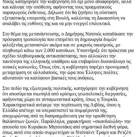
Νίκης κατηγόρησε την κυβέρνηση ότι όχι μόνο αδιαφόρησε, αλλά
και κάλυψε την υπόθεση, αφήνοντας τους πραγματικούς
παραγωγούς έκθετους. Δήλωσε ότι θα ζητήσει τη σύσταση
εξεταστικής επιτροπής στη Βουλή, καλώντας τη Δικαιοσύνη να
αναλάβει τις ευθύνες της και να μην ενεργεί επιλεκτικά.
Στο θέμα της μετανάστευσης, ο Δημήτρης Νατσιός καταδίκασε την
πρόσφατη τροπολογία που επιτρέπει τη δημιουργία δομών
φιλοξενίας μεταναστών ακόμα και σε μικρούς οικισμούς, με
πληθυσμό κάτω των 2.000 κατοίκων. Υποστήριξε ότι πρόκειται για
σχέδιο πληθυσμιακής αντικατάστασης, που αλλοιώνει την
ταυτότητα της ελληνικής υπαίθρου και επιβαρύνει δυσανάλογα τις
τοπικές κοινωνίες. Όπως είπε, η κυβέρνηση παρέχει προνομιακή
μεταχείριση σε αλλοδαπούς, την ώρα που Έλληνες πολίτες
αδυνατούν να καλύψουν βασικές τους ανάγκες.
Στο πεδίο της εξωτερικής πολιτικής, κατηγόρησε την κυβέρνηση
ότι αποσύρεται σιωπηλά από κρίσιμες γεωπολιτικές διεργασίες,
αφήνοντας χώρο σε ανταγωνιστικά κράτη, όπως η Τουρκία.
Χαρακτηριστικά ανέφερε την περίπτωση της Λιβύης, όπου η
Ελλάδα απέτυχε να υπερασπιστεί τα συμφέροντά της,
αποχωρώντας από τη διαπραγμάτευση για την οριοθέτηση
θαλάσσιων ζωνών. Παράλληλα, χαρακτήρισε «σκανδαλώδη» την
απουσία του Κυριάκου Μητσοτάκη από σημαντικά διεθνή φόρα,
όπως αυτό στο οποίο συμμετείχαν οι Ντόναλντ Τραμπ και Ρετζέπ