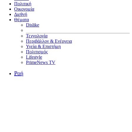
Πολιτική
Οικονομία
Διεθνή
Θέματα
Dislike
Τεχνολογία
Περιβάλλον & Ενέργεια
Υγεία & Επιστήμη
Πολιτισμός
Lifestyle
PrimeNews TV
Ροή