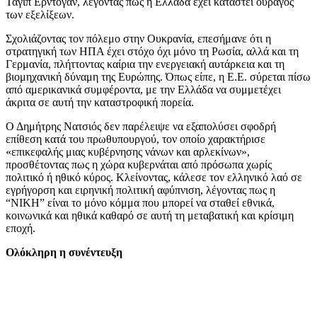
Ταγίπ Ερντογάν, λέγοντας πως η Ελλάδα έχει καταστεί ουραγός
των εξελίξεων.
Σχολιάζοντας τον πόλεμο στην Ουκρανία, επεσήμανε ότι η
στρατηγική των ΗΠΑ έχει στόχο όχι μόνο τη Ρωσία, αλλά και τη
Γερμανία, πλήττοντας καίρια την ενεργειακή αυτάρκεια και τη
βιομηχανική δύναμη της Ευρώπης. Όπως είπε, η Ε.Ε. σύρεται πίσω
από αμερικανικά συμφέροντα, με την Ελλάδα να συμμετέχει
άκριτα σε αυτή την καταστροφική πορεία.
Ο Δημήτρης Νατσιός δεν παρέλειψε να εξαπολύσει σφοδρή
επίθεση κατά του πρωθυπουργού, τον οποίο χαρακτήρισε
«επικεφαλής μιας κυβέρνησης νάνων και αρλεκίνων»,
προσθέτοντας πως η χώρα κυβερνάται από πρόσωπα χωρίς
πολιτικό ή ηθικό κύρος. Κλείνοντας, κάλεσε τον ελληνικό λαό σε
εγρήγορση και ειρηνική πολιτική αφύπνιση, λέγοντας πως η
“ΝΙΚΗ” είναι το μόνο κόμμα που μπορεί να σταθεί εθνικά,
κοινωνικά και ηθικά καθαρό σε αυτή τη μεταβατική και κρίσιμη
εποχή.
Ολόκληρη η συνέντευξη