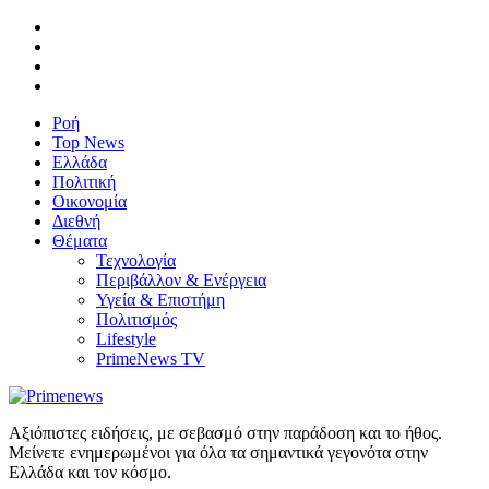
Ροή
Top News
Ελλάδα
Πολιτική
Οικονομία
Διεθνή
Θέματα
Τεχνολογία
Περιβάλλον & Ενέργεια
Υγεία & Επιστήμη
Πολιτισμός
Lifestyle
PrimeNews TV
Αξιόπιστες ειδήσεις, με σεβασμό στην παράδοση και το ήθος.
Μείνετε ενημερωμένοι για όλα τα σημαντικά γεγονότα στην
Ελλάδα και τον κόσμο.