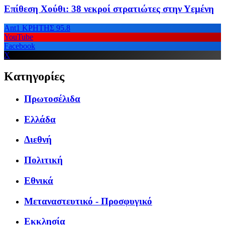
Επίθεση Χούθι: 38 νεκροί στρατιώτες στην Υεμένη
Ant1 ΚΡΗΤΗΣ 95.8
YouTube
Facebook
X
Κατηγορίες
Πρωτοσέλιδα
Ελλάδα
Διεθνή
Πολιτική
Εθνικά
Μεταναστευτικό - Προσφυγικό
Εκκλησία