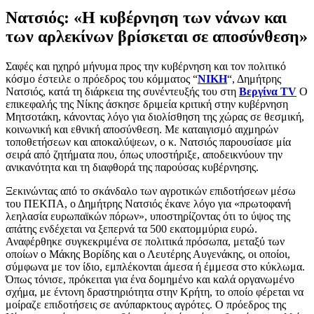
Νατσιός: «Η κυβέρνηση των νάνων και
των αρλεκίνων βρίσκεται σε αποσύνθεση»
Σαφές και ηχηρό μήνυμα προς την κυβέρνηση και τον πολιτικό
κόσμο έστειλε ο πρόεδρος του κόμματος “
ΝΙΚΗ
“, Δημήτρης
Νατσιός, κατά τη διάρκεια της συνέντευξής του στη
Βεργίνα TV
Ο
επικεφαλής της Νίκης άσκησε δριμεία κριτική στην κυβέρνηση
Μητσοτάκη, κάνοντας λόγο για διολίσθηση της χώρας σε θεσμική,
κοινωνική και εθνική αποσύνθεση. Με καταιγισμό αιχμηρών
τοποθετήσεων και αποκαλύψεων, ο κ. Νατσιός παρουσίασε μία
σειρά από ζητήματα που, όπως υποστήριξε, αποδεικνύουν την
ανικανότητα και τη διαφθορά της παρούσας κυβέρνησης.
Ξεκινώντας από το σκάνδαλο των αγροτικών επιδοτήσεων μέσω
του ΠΕΚΠΑ, ο Δημήτρης Νατσιός έκανε λόγο για «πρωτοφανή
λεηλασία ευρωπαϊκών πόρων», υποστηρίζοντας ότι το ύψος της
απάτης ενδέχεται να ξεπερνά τα 500 εκατομμύρια ευρώ.
Αναφέρθηκε συγκεκριμένα σε πολιτικά πρόσωπα, μεταξύ των
οποίων ο Μάκης Βορίδης και ο Λευτέρης Αυγενάκης, οι οποίοι,
σύμφωνα με τον ίδιο, εμπλέκονται άμεσα ή έμμεσα στο κύκλωμα.
Όπως τόνισε, πρόκειται για ένα δομημένο και καλά οργανωμένο
σχήμα, με έντονη δραστηριότητα στην Κρήτη, το οποίο φέρεται να
μοίραζε επιδοτήσεις σε ανύπαρκτους αγρότες. Ο πρόεδρος της