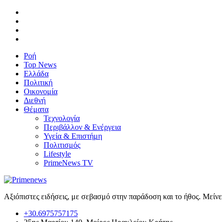
Ροή
Top News
Ελλάδα
Πολιτική
Οικονομία
Διεθνή
Θέματα
Τεχνολογία
Περιβάλλον & Ενέργεια
Υγεία & Επιστήμη
Πολιτισμός
Lifestyle
PrimeNews TV
Αξιόπιστες ειδήσεις, με σεβασμό στην παράδοση και το ήθος. Μείν
+30.6975757175