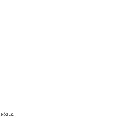
ν κόσμο.