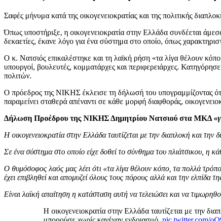
Σαφές μήνυμα κατά της οικογενειοκρατίας και της πολιτικής διαπλ
Όπως υποστήριξε, η οικογενειοκρατία στην Ελλάδα συνδέεται άμεσα
δεκαετίες, έκανε λόγο για ένα σύστημα στο οποίο, όπως χαρακτηριστ
Ο κ. Νατσιός επικαλέστηκε και τη λαϊκή ρήση «τα λίγα θέλουν κόπο,
υπουργοί, βουλευτές, κομματάρχες και περιφερειάρχες. Κατηγόρησε
πολιτών.
Ο πρόεδρος της ΝΙΚΗΣ έκλεισε τη δήλωσή του υπογραμμίζοντας ότι
παραμείνει σταθερά απέναντι σε κάθε μορφή διαφθοράς, οικογενειοκ
Δήλωση Προέδρου της ΝΙΚΗΣ Δημητρίου Νατσιού στα ΜΚΔ «
Η οικογενειοκρατία στην Ελλάδα ταυτίζεται με την διαπλοκή και την 
Σε ένα σύστημα στο οποίο είχε δοθεί το σύνθημα του πλιάτσικου, η κ
Ο θυμόσοφος λαός μας λέει ότι «τα λίγα θέλουν κόπο, τα πολλά τρό
έχει επιβληθεί και απομυζεί όλους τους πόρους αλλά και την ελπίδα τ
Είναι λαϊκή απαίτηση η κατάσταση αυτή να τελειώσει και να τιμωρηθο
Η οικογενειοκρατία στην Ελλάδα ταυτίζεται με την διαπ
μπορούσε χωρίς κανέναν ενδοιασμό.
pic.twitter.com/