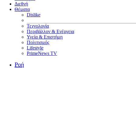
Διεθνή
Θέματα
Dislike
Τεχνολογία
Περιβάλλον & Ενέργεια
Υγεία & Επιστήμη
Πολιτισμός
Lifestyle
PrimeNews TV
Ροή