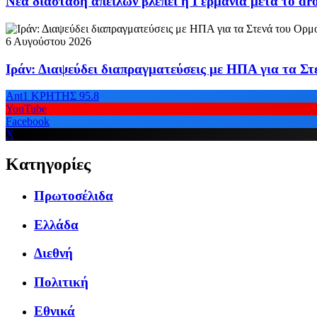
Νέα διάσταση απειλών βλέπει η Γερμανία μετά το dr
6 Αυγούστου 2026
Ιράν: Διαψεύδει διαπραγματεύσεις με ΗΠΑ για τα Σ
Ant1 ΚΡΗΤΗΣ 95.8
YouTube
Facebook
X
Κατηγορίες
Πρωτοσέλιδα
Ελλάδα
Διεθνή
Πολιτική
Εθνικά