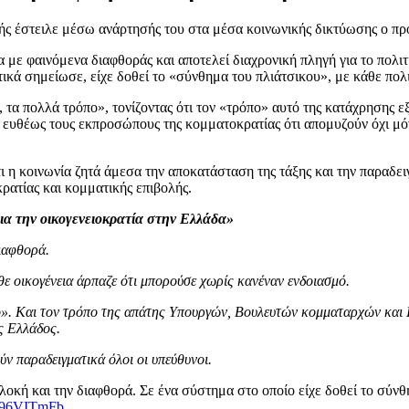
οκής έστειλε μέσω ανάρτησής του στα μέσα κοινωνικής δικτύωσης ο 
 με φαινόμενα διαφθοράς και αποτελεί διαχρονική πληγή για το πολιτ
ικά σημείωσε, είχε δοθεί το «σύνθημα του πλιάτσικου», με κάθε πολι
 τα πολλά τρόπο», τονίζοντας ότι τον «τρόπο» αυτό της κατάχρησης ε
 ευθέως τους εκπροσώπους της κομματοκρατίας ότι απομυζούν όχι μόν
 η κοινωνία ζητά άμεσα την αποκατάσταση της τάξης και την παραδε
ρατίας και κομματικής επιβολής.
για την οικογενειοκρατία στην Ελλάδα»
διαφθορά.
άθε οικογένεια άρπαζε ότι μπορούσε χωρίς κανέναν ενδοιασμό.
πο». Και τον τρόπο της απάτης Υπουργών, Βουλευτών κομματαρχών και 
ης Ελλάδος.
ύν παραδειγματικά όλοι οι υπεύθυνοι.
λοκή και την διαφθορά. Σε ένα σύστημα στο οποίο είχε δοθεί το σύνθ
oQ96VITmFb