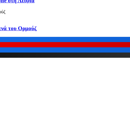
one στη Λειψία
τενά του Ορμούζ