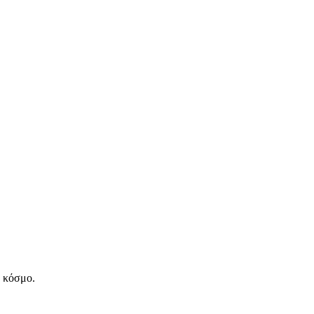
ν κόσμο.