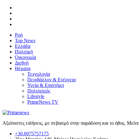
Ροή
Top News
Ελλάδα
Πολιτική
Οικονομία
Διεθνή
Θέματα
Τεχνολογία
Περιβάλλον & Ενέργεια
Υγεία & Επιστήμη
Πολιτισμός
Lifestyle
PrimeNews TV
Αξιόπιστες ειδήσεις, με σεβασμό στην παράδοση και το ήθος. Μείν
+30.6975757175