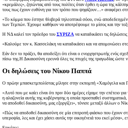
«κρεμάλες», ζητώντας από τους πολίτες όταν έρθει η ώρα της κάλ
τους πως έχουν ευθύνη για τον τρόπο που ψηφίζουν…» αναφέρει στη
«Το κόμμα που έστηνε θλιβερά τηλεοπτικά σόου, ενώ αποδεδειγμένα 
των Τεμπών. Έχουμε καθήκον να αποτρέψουμε το μίσος και την τοξ
Η ΝΔ καλεί τον πρόεδρο του
ΣΥΡΙΖΑ
να καταδικάσει τις δηλώσεις 
«Καλούμε τον κ. Κασσελάκη να καταδικάσει και να απομονώσει στ
Εάν δεν το πράξει, θα αποδείξει ότι είναι ο ενορχηστρωτής ενός σχ
πίσω της.Η Δικαιοσύνη ερευνά όλες τις πτυχές της τραγωδίας ώστε ν
Οι δηλώσεις του Νίκου Παππά
Ο πρώην μπασκετμπολίστας μίλησε στην εκπομπή «Χαμόγελα και Πά
«Αυτό που με καίει είναι ότι πριν δύο ημέρες είχαμε την επέτειο γι
η αλαζονεία αυτής της κυβέρνησης η οποία προσπαθεί συστηματικά, 
να αποδοθεί δικαιοσύνη, μας εξοργίζει», τόνισε μεταξύ άλλων ο Νί
«Πώς να αποδοθεί δικαιοσύνη σε μία επιτροπή φιάσκο που έχουν στήσ
υπεροψία, λες και έχει χάσει αυτός την οικογένειά του εκεί μέσα», 
Ετικέτες: