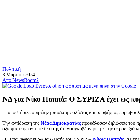
Πολιτική
3 Μαρτίου 2024
Από
NewsRoom2
Ενεργοποίηση ως προτιμώμενη πηγή στην Google
ΝΔ για Νίκο Παππά: O ΣΥΡΙΖΑ έχει ως κυ
Τι υποστήριξε ο πρώην μπασκετμπολίστας και υποψήφιος ευρωβου
Την αντίδραση της
Νέας Δημοκρατίας
προκάλεσαν δηλώσεις του π
αξιωματικής αντιπολίτευσης ότι «συγκυβέρνησε με την ακροδεξιά κ
«Ο υποψήφιος ευρωβουλευτής του ΣΥΡΙΖΑ
Νίκος Παππάς
, σε τη