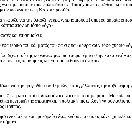
πης «να τιμωρήσουν τους δολοφόνους». Ταυτόχρονα, επιτέθηκε και στ
ν ανακοίνωσή της η ΝΔ και προσθέτει:
γνώριζε για την ύπαρξη νεκρών, χρησιμοποιεί σήμερα ακραία ρητορικ
ικότητα στον δημόσιο λόγο».
αυτές και επισημαίνει:
ο εσωτερικό του κόμματός του φωνές που αρθρώνουν τόσο χυδαίο λόγ
εδίου διχασμού της κοινωνίας μας, που παραπέμπει στην «σκοτεινή» π
α δώσει τις απαντήσεις και να τιμωρηθούν οι ένοχοι».
λι» για την τραγωδία των Τεμπών, καταγγέλλοντας την κυβέρνηση 
α τα Τέμπη και αυτοί οι δολοφόνοι είναι ακόμα ατιμώρητοι. Με καίει 
είναι κεντρική της στρατηγική, η πολιτική της επιλογή να συγκαλύπτ
κος Παππάς.
ει εκεί πέρα και προεδρεύει ένας κλόουν, ο οποίος κάνει χαβαλέ και
επεσήμανε.