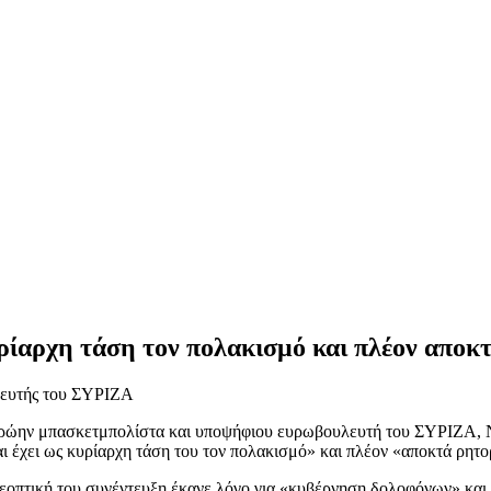
ρίαρχη τάση τον πολακισμό και πλέον αποκ
λευτής του ΣΥΡΙΖΑ
ρώην μπασκετμπολίστα και υποψήφιου ευρωβουλευτή του ΣΥΡΙΖΑ, Νί
αι έχει ως κυρίαρχη τάση του τον πολακισμό» και πλέον «αποκτά ρητο
λεοπτική του συνέντευξη έκανε λόγο για «κυβέρνηση δολοφόνων» και 