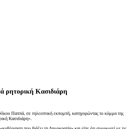
τά ρητορική Κασιδιάρη
κου Παππά, σε τηλεοπτική εκπομπή, κατηγορώντας το κόμμα της
ρική Κασιδιάρη».
«κυβέρνηση που βιάζει τη Δημοκρατία» και είπε ότι συμφωνεί με τις