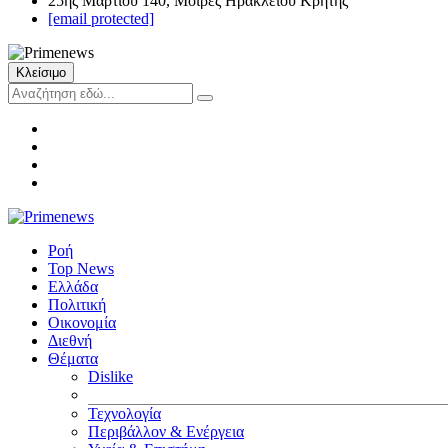
25ης Μαρτίου 140, Μοίρες Ηρακλείου Κρήτης
[email protected]
Κλείσιμο
Ροή
Top News
Ελλάδα
Πολιτική
Οικονομία
Διεθνή
Θέματα
Dislike
Τεχνολογία
Περιβάλλον & Ενέργεια