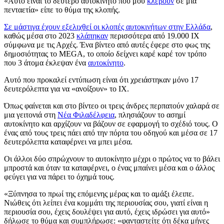
«Αυτό είναι το δεύτερο αυτοκίνητο που μου
κλέβουν
σε μία
πενταετία» είπε το θύμα της κλοπής.
Σε μάστιγα έχουν εξελιχθεί οι κλοπές αυτοκινήτων στην Ελλάδα
,
καθώς μέσα στο 2023
κλάπηκαν
περισσότερα από 19.000 ΙΧ
σύμφωνα με τις Αρχές. Ένα βίντεο από αυτές έφερε στο φως της
δημοσιότητας το MEGA, το οποίο δείχνει καρέ καρέ τον τρόπο
που 3 άτομα έκλεψαν ένα
αυτοκίνητο
.
Αυτό που προκαλεί εντύπωση είναι ότι χρειάστηκαν μόνο 17
δευτερόλεπτα για να «ανοίξουν» το ΙΧ.
Όπως φαίνεται και στο βίντεο οι τρεις άνδρες περπατούν χαλαρά σε
μια γειτονιά στη
Νέα Φιλαδέλφεια
, πλησιάζουν το ασημί
αυτοκίνητο και αρχίζουν να βάζουν σε εφαρμογή το σχέδιό τους. Ο
ένας από τους τρεις πάει από την πόρτα του οδηγού και μέσα σε 17
δευτερόλεπτα καταφέρνει να μπει μέσα.
Οι άλλοι δύο σπρώχνουν το αυτοκίνητο μέχρι ο πρώτος να το βάλει
μπροστά και όταν τα καταφέρνει, ο ένας μπαίνει μέσα και ο άλλος
φεύγει για να πάρει το όχημά τους.
«Ξύπνησα το πρωί της επόμενης μέρας και το αμάξι έλειπε.
Νιώθεις ότι λείπει ένα κομμάτι της περιουσίας σου, γιατί είναι η
περιουσία σου, έχεις δουλέψει για αυτό, έχεις ιδρώσει για αυτό»
δήλωσε το θύμα και συμπλήρωσε: «φανταστείτε ότι δέκα μήνες