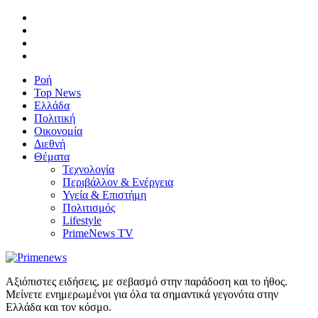
Ροή
Top News
Ελλάδα
Πολιτική
Οικονομία
Διεθνή
Θέματα
Τεχνολογία
Περιβάλλον & Ενέργεια
Υγεία & Επιστήμη
Πολιτισμός
Lifestyle
PrimeNews TV
Αξιόπιστες ειδήσεις, με σεβασμό στην παράδοση και το ήθος.
Μείνετε ενημερωμένοι για όλα τα σημαντικά γεγονότα στην
Ελλάδα και τον κόσμο.