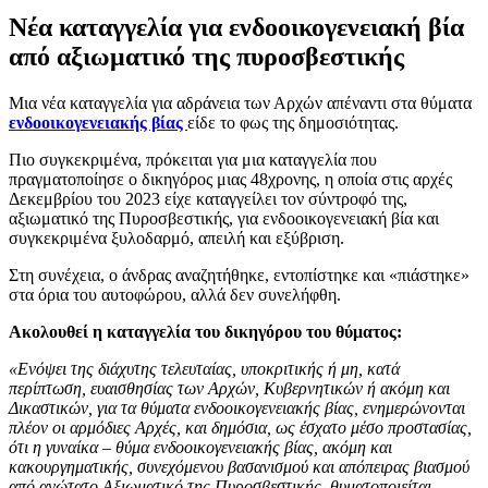
Νέα καταγγελία για ενδοοικογενειακή βία
από αξιωματικό της πυροσβεστικής
Μια νέα καταγγελία για αδράνεια των Αρχών απέναντι στα θύματα
ενδοοικογενειακής βίας
είδε το φως της δημοσιότητας.
Πιο συγκεκριμένα, πρόκειται για μια καταγγελία που
πραγματοποίησε ο δικηγόρος μιας 48χρονης, η οποία στις αρχές
Δεκεμβρίου του 2023 είχε καταγγείλει τον σύντροφό της,
αξιωματικό της Πυροσβεστικής, για ενδοοικογενειακή βία και
συγκεκριμένα ξυλοδαρμό, απειλή και εξύβριση.
Στη συνέχεια, ο άνδρας αναζητήθηκε, εντοπίστηκε και «πιάστηκε»
στα όρια του αυτοφώρου, αλλά δεν συνελήφθη.
Ακολουθεί η καταγγελία του δικηγόρου του θύματος:
«Ενόψει της διάχυτης τελευταίας, υποκριτικής ή μη, κατά
περίπτωση, ευαισθησίας των Αρχών, Κυβερνητικών ή ακόμη και
Δικαστικών, για τα θύματα ενδοοικογενειακής βίας, ενημερώνονται
πλέον οι αρμόδιες Αρχές, και δημόσια, ως έσχατο μέσο προστασίας,
ότι η γυναίκα – θύμα ενδοοικογενειακής βίας, ακόμη και
κακουργηματικής, συνεχόμενου βασανισμού και απόπειρας βιασμού
από ανώτατο Αξιωματικό της Πυροσβεστικής, θυματοποιείται