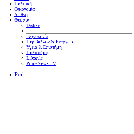
Πολιτική
Οικονομία
Διεθνή
Θέματα
Dislike
Τεχνολογία
Περιβάλλον & Ενέργεια
Υγεία & Επιστήμη
Πολιτισμός
Lifestyle
PrimeNews TV
Ροή