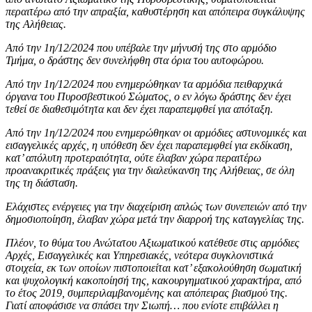
περαιτέρω από την απραξία, καθυστέρηση και απόπειρα συγκάλυψης
της Αλήθειας.
Από την 1η/12/2024 που υπέβαλε την μήνυσή της στο αρμόδιο
Τμήμα, ο δράστης δεν συνελήφθη στα όρια του αυτοφώρου.
Από την 1η/12/2024 που ενημερώθηκαν τα αρμόδια πειθαρχικά
όργανα του Πυροσβεστικού Σώματος, ο εν λόγω δράστης δεν έχει
τεθεί σε διαθεσιμότητα και δεν έχει παραπεμφθεί για απόταξη.
Από την 1η/12/2024 που ενημερώθηκαν οι αρμόδιες αστυνομικές και
εισαγγελικές αρχές, η υπόθεση δεν έχει παραπεμφθεί για εκδίκαση,
κατ’ απόλυτη προτεραιότητα, ούτε έλαβαν χώρα περαιτέρω
προανακριτικές πράξεις για την διαλεύκανση της Αλήθειας, σε όλη
της τη διάσταση.
Ελάχιστες ενέργειες για την διαχείριση απλώς των συνεπειών από την
δημοσιοποίηση, έλαβαν χώρα μετά την διαρροή της καταγγελίας της.
Πλέον, το θύμα του Ανώτατου Αξιωματικού κατέθεσε στις αρμόδιες
Αρχές, Εισαγγελικές και Υπηρεσιακές, νεότερα συγκλονιστικά
στοιχεία, εκ των οποίων πιστοποιείται κατ’ εξακολούθηση σωματική
και ψυχολογική κακοποίησή της, κακουργηματικού χαρακτήρα, από
το έτος 2019, συμπεριλαμβανομένης και απόπειρας βιασμού της.
Γιατί αποφάσισε να σπάσει την Σιωπή… που ενίοτε επιβάλλει η