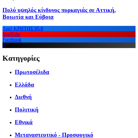
Πολύ υψηλός κίνδυνος πυρκαγιάς σε Αττική,
Βοιωτία και Εύβοια
Ant1 ΚΡΗΤΗΣ 95.8
YouTube
Facebook
X
Κατηγορίες
Πρωτοσέλιδα
Ελλάδα
Διεθνή
Πολιτική
Εθνικά
Μεταναστευτικό - Προσφυγικό