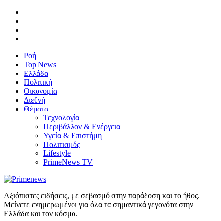
Ροή
Top News
Ελλάδα
Πολιτική
Οικονομία
Διεθνή
Θέματα
Τεχνολογία
Περιβάλλον & Ενέργεια
Υγεία & Επιστήμη
Πολιτισμός
Lifestyle
PrimeNews TV
Αξιόπιστες ειδήσεις, με σεβασμό στην παράδοση και το ήθος.
Μείνετε ενημερωμένοι για όλα τα σημαντικά γεγονότα στην
Ελλάδα και τον κόσμο.