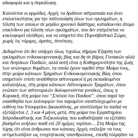
αδιαφορία και η συγκάλυψη.
Καλούνται οι αρμόδιες Αρχές να δράσουν αστραπιαία και άνευ
επιλεκτικότητας για την πιστοποίηση όλων των εγκλημάτων, η
τέλεση των οποίων σε μεγάλο χρονικό διάστημα, καταδεικνύει άτομο
επικίνδυνο για τέλεση νέων εγκλημάτων, που δεν επιτρέπεται να
κυκλοφορεί ελεύθερο, και να υπηρετεί στο Πυροσβεστικό Σώμα,
χωρίς τις νόμιμες, άμεσες, συνέπειες.
Δεδομένου ότι δεν υπάρχει όλως τυχαίως σήμερα Έξαρση των
εγκλημάτων ενδοοικογενειακής βίας και δη σε βάρος Γυναικών αλλά
και Ανηλίκων Παιδιών, αλλά αυτή είναι η Καθημερινότητα της ζωής
των ανώνυμων θυμάτων, τα οποία έχουν αφεθεί στην Μοίρα τους,
στην μοίρα κάποιων Τμημάτων Ενδοοικογενειακής Βίας όπου
υπηρετούν ενίοτε αναίσθητοι αστυνομικοί ή μη εκπαιδευμένοι
καταλλήλως, στη μοίρα κάποιων Αστυνομικών Τμημάτων, όπου
ενώπιον των αστυνομικών δολοφονούνται γυναίκες, όπως η
Κυριακή, στη μοίρα του “Σπιτιού του Παιδιού”, όπου παρά την
ευαισθησία των λειτουργών του παραμένει υποστελεχωμένο με
ευθύνη του Υπουργείου Δικαιοσύνης, με αποτέλεσμα τα παιδιά να
εξετάζονται 2, 3 και 4 μήνες μετά, στη μοίρα του Εργαστηρίου
Ιατροδικαστικής και Τοξικολογίας που καθυστέρησε να εξετάσει
βιασμένο ανήλικο παιδί επί 20 ημέρες περίπου… Στη Μοίρα της
τύχης ότι είναι άνθρωποι που κάποιες Αρχές επέλεξαν να τους
αντιμετωπίζουν ως ενοχλητικούς υπανθρώπους, επειδή τόλμησαν να