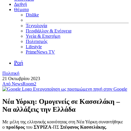
Διεθνή
Θέματα
Dislike
Τεχνολογία
Περιβάλλον & Ενέργεια
Υγεία & Επιστήμη
Πολιτισμός
Lifestyle
PrimeNews TV
Ροή
Πολιτική
21 Οκτωβρίου 2023
Από
NewsRoom2
Ενεργοποίηση ως προτιμώμενη πηγή στην Google
Νέα Υόρκη: Ομογενείς σε Κασσελάκη –
Να αλλάξεις την Ελλάδα
Με μέλη της ελληνικής κοινότητας στη Νέα Υόρκη συναντήθηκε
ο
προέδρος
του
ΣΥΡΙΖΑ
-ΠΣ
Στέφανος Κασσελάκης
.