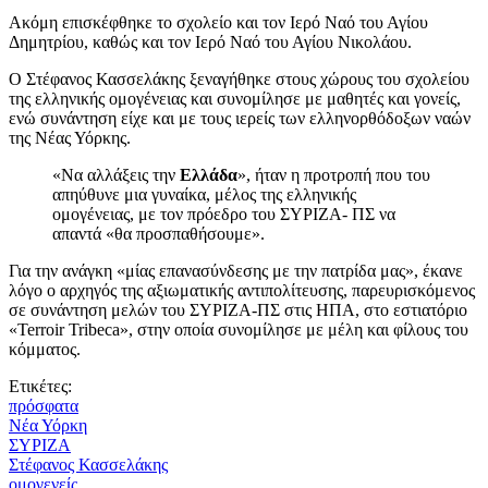
Ακόμη επισκέφθηκε το σχολείο και τον Ιερό Ναό του Αγίου
Δημητρίου, καθώς και τον Ιερό Ναό του Αγίου Νικολάου.
Ο Στέφανος Κασσελάκης ξεναγήθηκε στους χώρους του σχολείου
της ελληνικής ομογένειας και συνομίλησε με μαθητές και γονείς,
ενώ συνάντηση είχε και με τους ιερείς των ελληνορθόδοξων ναών
της Νέας Υόρκης.
«Να αλλάξεις την
Ελλάδα
», ήταν η προτροπή που του
απηύθυνε μια γυναίκα, μέλος της ελληνικής
ομογένειας, με τον πρόεδρο του ΣΥΡΙΖΑ- ΠΣ να
απαντά «θα προσπαθήσουμε».
Για την ανάγκη «μίας επανασύνδεσης με την πατρίδα μας», έκανε
λόγο ο αρχηγός της αξιωματικής αντιπολίτευσης, παρευρισκόμενος
σε συνάντηση μελών του ΣΥΡΙΖΑ-ΠΣ στις ΗΠΑ, στο εστιατόριο
«Terroir Tribeca», στην οποία συνομίλησε με μέλη και φίλους του
κόμματος.
Ετικέτες:
πρόσφατα
Νέα Υόρκη
ΣΥΡΙΖΑ
Στέφανος Κασσελάκης
ομογενείς