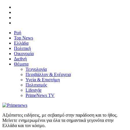
Ροή
Top News
Ελλάδα
Πολιτική
Οικονομία
Διεθνή
Θέματα
Τεχνολογία
Περιβάλλον & Ενέργεια
Υγεία & Επιστήμη
Πολιτισμός
Lifestyle
PrimeNews TV
Αξιόπιστες ειδήσεις, με σεβασμό στην παράδοση και το ήθος.
Μείνετε ενημερωμένοι για όλα τα σημαντικά γεγονότα στην
Ελλάδα και τον κόσμο.