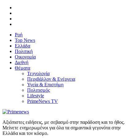
Ροή
Top News
Ελλάδα
Πολιτική
Οικονομία
Διεθνή
Θέματα
Τεχνολογία
Περιβάλλον & Ενέργεια
Υγεία & Επιστήμη
Πολιτισμός
Lifestyle
PrimeNews TV
Αξιόπιστες ειδήσεις, με σεβασμό στην παράδοση και το ήθος.
Μείνετε ενημερωμένοι για όλα τα σημαντικά γεγονότα στην
Ελλάδα και τον κόσμο.