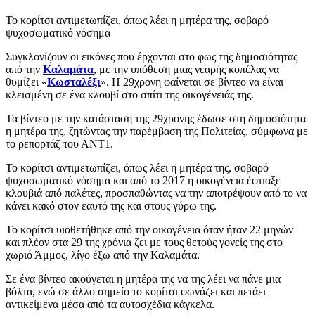
Το κορίτσι αντιμετωπίζει, όπως λέει η μητέρα της, σοβαρό
ψυχοσωματικό νόσημα
Συγκλονίζουν οι εικόνες που έρχονται στο φως της δημοσιότητας
από την
Καλαμάτα
, με την υπόθεση μιας νεαρής κοπέλας να
θυμίζει «
Κωσταλέξι
». Η 29χρονη φαίνεται σε βίντεο να είναι
κλεισμένη σε ένα κλουβί στο σπίτι της οικογένειάς της.
Τα βίντεο με την κατάσταση της 29χρονης έδωσε στη δημοσιότητα
η μητέρα της, ζητώντας την παρέμβαση της Πολιτείας, σύμφωνα με
το ρεπορτάζ του ΑΝΤ1.
Το κορίτσι αντιμετωπίζει, όπως λέει η μητέρα της, σοβαρό
ψυχοσωματικό νόσημα και από το 2017 η οικογένεια έφτιαξε
κλουβιά από παλέτες, προσπαθώντας να την αποτρέψουν από το να
κάνει κακό στον εαυτό της και στους γύρω της.
Το κορίτσι υιοθετήθηκε από την οικογένεια όταν ήταν 22 μηνών
και πλέον στα 29 της χρόνια ζει με τους θετούς γονείς της στο
χωριό Άμμος, λίγο έξω από την Καλαμάτα.
Σε ένα βίντεο ακούγεται η μητέρα της να της λέει να πάνε μια
βόλτα, ενώ σε άλλο σημείο το κορίτσι φωνάζει και πετάει
αντικείμενα μέσα από τα αυτοσχέδια κάγκελα.