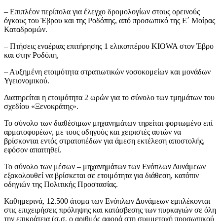
– Επιπλέον περίπολα για έλεγχο δρομολογίων στους ορεινούς
όγκους του Έβρου και της Ροδόπης, από προσωπικό της Ε΄ Μοίρας
Καταδρομών.
– Πτήσεις εναέριας επιτήρησης 1 ελικοπτέρου KIOWA στον Έβρο
και στην Ροδόπη,
– Αυξημένη ετοιμότητα στρατιωτικών νοσοκομείων και μονάδων
Υγειονομικού.
Διατηρείται η ετοιμότητα 2 ωρών για το σύνολο των τμημάτων του
σχεδίου «Ξενοκράτης».
Το σύνολο των διαθέσιμων μηχανημάτων τηρείται φορτωμένο επί
αρματοφορέων, με τους οδηγούς και χειριστές αυτών να
βρίσκονται εντός στρατοπέδων για άμεση εκτέλεση αποστολής,
εφόσον απαιτηθεί.
Το σύνολο των μέσων – μηχανημάτων των Ενόπλων Δυνάμεων
εξακολουθεί να βρίσκεται σε ετοιμότητα για διάθεση, κατόπιν
οδηγιών της Πολιτικής Προστασίας.
Καθημερινά, 12.500 άτομα των Ενόπλων Δυνάμεων εμπλέκονται
στις επιχειρήσεις πρόληψης και κατάσβεσης των πυρκαγιών σε όλη
την επικράτεια (σ.σ. ο αριθμός αφορά στη συμμετοχή προσωπικού