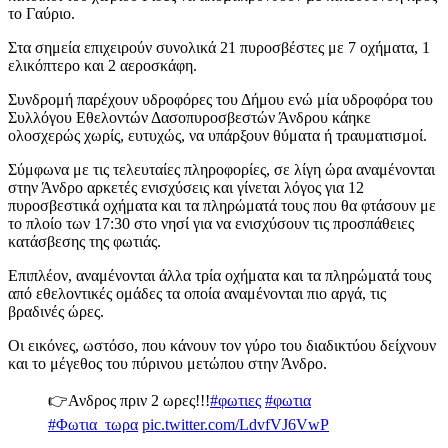
το Γαύριο.
Στα σημεία επιχειρούν συνολικά 21 πυροσβέστες με 7 οχήματα, 1
ελικόπτερο και 2 αεροσκάφη.
Συνδρομή παρέχουν υδροφόρες του Δήμου ενώ μία υδροφόρα του
Συλλόγου Εθελοντών Δασοπυροσβεστών Άνδρου κάηκε
ολοσχερώς χωρίς, ευτυχώς, να υπάρξουν θύματα ή τραυματισμοί.
Σύμφωνα με τις τελευταίες πληροφορίες, σε λίγη ώρα αναμένονται
στην Άνδρο αρκετές ενισχύσεις και γίνεται λόγος για 12
πυροσβεστικά οχήματα και τα πληρώματά τους που θα φτάσουν με
το πλοίο των 17:30 στο νησί για να ενισχύσουν τις προσπάθειες
κατάσβεσης της φωτιάς.
Επιπλέον, αναμένονται άλλα τρία οχήματα και τα πληρώματά τους
από εθελοντικές ομάδες τα οποία αναμένονται πιο αργά, τις
βραδινές ώρες.
Οι εικόνες, ωστόσο, που κάνουν τον γύρο του διαδικτύου δείχνουν
και το μέγεθος του πύρινου μετώπου στην Άνδρο.
👉Ανδρος πριν 2 ωρες!!!
#φωτιες
#φωτια
#Φωτια_τωρα
pic.twitter.com/LdvfVJ6VwP