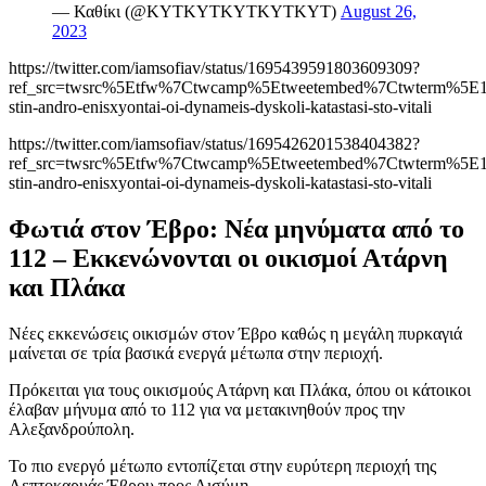
— Καθίκι (@KYTKYTKYTKYTKYT)
August 26,
2023
https://twitter.com/iamsofiav/status/1695439591803609309?
ref_src=twsrc%5Etfw%7Ctwcamp%5Etweetembed%7Ctwterm%5E1
stin-andro-enisxyontai-oi-dynameis-dyskoli-katastasi-sto-vitali
https://twitter.com/iamsofiav/status/1695426201538404382?
ref_src=twsrc%5Etfw%7Ctwcamp%5Etweetembed%7Ctwterm%5E1
stin-andro-enisxyontai-oi-dynameis-dyskoli-katastasi-sto-vitali
Φωτιά στον Έβρο: Νέα μηνύματα από το
112 – Εκκενώνονται οι οικισμοί Ατάρνη
και Πλάκα
Νέες εκκενώσεις οικισμών στον Έβρο καθώς η μεγάλη πυρκαγιά
μαίνεται σε τρία βασικά ενεργά μέτωπα στην περιοχή.
Πρόκειται για τους οικισμούς Ατάρνη και Πλάκα, όπου οι κάτοικοι
έλαβαν μήνυμα από το 112 για να μετακινηθούν προς την
Αλεξανδρούπολη.
Το πιο ενεργό μέτωπο εντοπίζεται στην ευρύτερη περιοχή της
Λεπτοκαρυάς Έβρου προς Αισύμη.