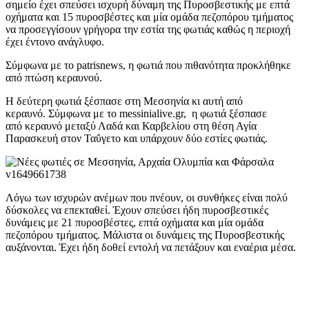
σημείο έχει σπεύσει ισχυρή δύναμη της Πυροσβεστικής με επτά
οχήματα και 15 πυροσβέστες και μία ομάδα πεζοπόρου τμήματος
να προσεγγίσουν γρήγορα την εστία της φωτιάς καθώς η περιοχή
έχει έντονο ανάγλυφο.
Σύμφωνα με το patrisnews, η φωτιά που πιθανότητα προκλήθηκε
από πτώση κεραυνού.
Η δεύτερη φωτιά ξέσπασε στη Μεσσηνία κι αυτή από
κεραυνό. Σύμφωνα με το messinialive.gr, η φωτιά ξέσπασε
από κεραυνό μεταξύ Λαδά και Καρβελίου στη θέση Αγία
Παρασκευή στον Ταΰγετο και υπάρχουν δύο εστίες φωτιάς.
Λόγω των ισχυρών ανέμων που πνέουν, οι συνθήκες είναι πολύ
δύσκολες να επεκταθεί. Έχουν σπεύσει ήδη πυροσβεστικές
δυνάμεις με 21 πυροσβέστες, επτά οχήματα και μία ομάδα
πεζοπόρου τμήματος. Μάλιστα οι δυνάμεις της Πυροσβεστικής
αυξάνονται. Έχει ήδη δοθεί εντολή να πετάξουν και εναέρια μέσα.