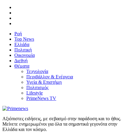
Ροή
Top News
Ελλάδα
Πολιτική
Οικονομία
Διεθνή
Θέματα
Τεχνολογία
Περιβάλλον & Ενέργεια
Υγεία & Επιστήμη
Πολιτισμός
Lifestyle
PrimeNews TV
Αξιόπιστες ειδήσεις, με σεβασμό στην παράδοση και το ήθος.
Μείνετε ενημερωμένοι για όλα τα σημαντικά γεγονότα στην
Ελλάδα και τον κόσμο.