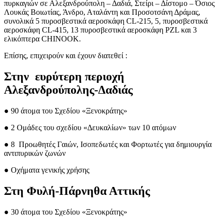
πυρκαγιών σε Αλεξανδρούπολη – Δαδιά, Στείρι – Δίστομο – Όσιος
Λουκάς Βοιωτίας, Άνδρο, Αταλάντη και Προσοτσάνη Δράμας,
συνολικά 5 πυροσβεστικά αεροσκάφη CL-215, 5, πυροσβεστικά
αεροσκάφη CL-415, 13 πυροσβεστικά αεροσκάφη PZL και 3
ελικόπτερα CHINOOK.
Επίσης, επιχειρούν και έχουν διατεθεί :
Στην ευρύτερη περιοχή
Αλεξανδρούπολης-Δαδιάς
● 90 άτομα του Σχεδίου «Ξενοκράτης»
● 2 Ομάδες του σχεδίου «Δευκαλίων» των 10 ατόμων
● 8 Προωθητές Γαιών, Ισοπεδωτές και Φορτωτές για δημιουργία
αντιπυρικών ζωνών
● Οχήματα γενικής χρήσης
Στη Φυλή-Πάρνηθα Αττικής
● 30 άτομα του Σχεδίου «Ξενοκράτης»