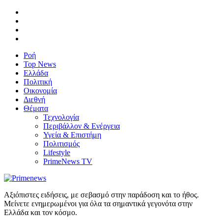
Ροή
Top News
Ελλάδα
Πολιτική
Οικονομία
Διεθνή
Θέματα
Τεχνολογία
Περιβάλλον & Ενέργεια
Υγεία & Επιστήμη
Πολιτισμός
Lifestyle
PrimeNews TV
Αξιόπιστες ειδήσεις, με σεβασμό στην παράδοση και το ήθος.
Μείνετε ενημερωμένοι για όλα τα σημαντικά γεγονότα στην
Ελλάδα και τον κόσμο.