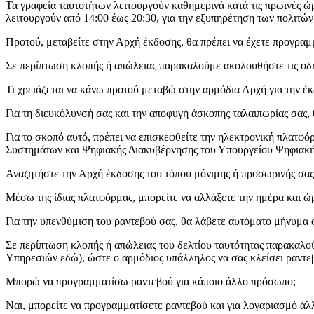
Τα γραφεία ταυτοτήτων λειτουργούν καθημερινά κατά τις πρωινές ώρε
λειτουργούν από 14:00 έως 20:30, για την εξυπηρέτηση των πολιτών
Προτού, μεταβείτε στην Αρχή έκδοσης, θα πρέπει να έχετε προγραμ
Σε περίπτωση κλοπής ή απώλειας παρακαλούμε ακολουθήστε τις οδη
Τι χρειάζεται να κάνω προτού μεταβώ στην αρμόδια Αρχή για την έκ
Για τη διευκόλυνσή σας και την αποφυγή άσκοπης ταλαιπωρίας σας,
Για το σκοπό αυτό, πρέπει να επισκεφθείτε την ηλεκτρονική πλατ
Συστημάτων και Ψηφιακής Διακυβέρνησης του Υπουργείου Ψηφιακή
Αναζητήστε την Αρχή έκδοσης του τόπου μόνιμης ή προσωρινής σας δ
Μέσω της ίδιας πλατφόρμας, μπορείτε να αλλάξετε την ημέρα και ώ
Για την υπενθύμιση του ραντεβού σας, θα λάβετε αυτόματο μήνυμα 
Σε περίπτωση κλοπής ή απώλειας του δελτίου ταυτότητας παρακαλού
Υπηρεσιών εδώ), ώστε ο αρμόδιος υπάλληλος να σας κλείσει ραντε
Μπορώ να προγραμματίσω ραντεβού για κάποιο άλλο πρόσωπο;
Ναι, μπορείτε να προγραμματίσετε ραντεβού και για λογαριασμό ά