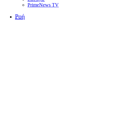
PrimeNews TV
Ροή