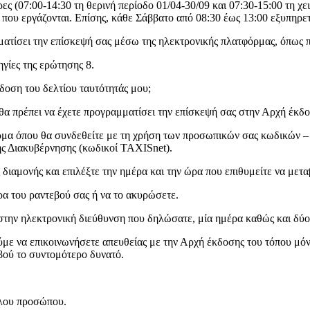
ς (07:00-14:30 τη θερινή περίοδο 01/04-30/09 και 07:30-15:00 τη χε
 που εργάζονται. Επίσης, κάθε Σάββατο από 08:30 έως 13:00 εξυπηρε
ματίσει την επίσκεψή σας μέσω της ηλεκτρονικής πλατφόρμας, όπως 
γίες της ερώτησης 8.
δοση του δελτίου ταυτότητάς μου;
 θα πρέπει να έχετε προγραμματίσει την επίσκεψή σας στην Αρχή έκδ
φόρμα όπου θα συνδεθείτε με τη χρήση των προσωπικών σας κωδικών 
ς Διακυβέρνησης (κωδικοί TAXISnet).
ιαμονής και επιλέξτε την ημέρα και την ώρα που επιθυμείτε να μεταβ
ρα του ραντεβού σας ή να το ακυρώσετε.
στην ηλεκτρονική διεύθυνση που δηλώσατε, μία ημέρα καθώς και δύο
με να επικοινωνήσετε απευθείας με την Αρχή έκδοσης του τόπου μόν
βού το συντομότερο δυνατό.
λλου προσώπου.