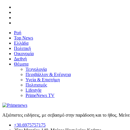
Ροή
Top News
Ελλάδα
Πολιτική
Οικονομία
Διεθνή
Θέματα
Τεχνολογία
Περιβάλλον & Ενέργεια
Υγεία & Επιστήμη
Πολιτισμός
Lifestyle
PrimeNews TV
Αξιόπιστες ειδήσεις, με σεβασμό στην παράδοση και το ήθος. Μείν
+30.6975757175