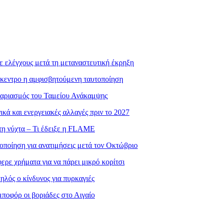
ε ελέγχους μετά τη μεταναστευτική έκρηξη
πίκεντρο η αμφισβητούμενη ταυτοποίηση
γαριασμός του Ταμείου Ανάκαμψης
ά και ενεργειακές αλλαγές πριν το 2027
τη νύχτα – Τι έδειξε η FLAME
οποίηση για ανατιμήσεις μετά τον Οκτώβριο
ρε χρήματα για να πάρει μικρό κορίτσι
λός ο κίνδυνος για πυρκαγιές
ποφόρ οι βοριάδες στο Αιγαίο