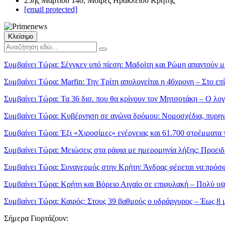
25ης Μαρτίου 140, Μοίρες Ηρακλείου Κρήτης
[email protected]
Κλείσιμο
Συμβαίνει Τώρα:
Σένγκεν υπό πίεση: Μαδρίτη και Ρώμη απαντούν μ
Συμβαίνει Τώρα:
Marfin: Την Τρίτη απολογείται η 46χρονη – Στο ε
Συμβαίνει Τώρα:
Τα 36 δισ. που θα κρίνουν τον Μητσοτάκη – Ο λο
Συμβαίνει Τώρα:
Κυβέρνηση σε αγώνα δρόμου: Νομοσχέδια, πυρηνικ
Συμβαίνει Τώρα:
Έξι «Χιροσίμες» ενέργειας και 61.700 στρέμματα 
Συμβαίνει Τώρα:
Μειώσεις στα ράφια με ημερομηνία λήξης; Προειδ
Συμβαίνει Τώρα:
Συναγερμός στην Κρήτη: Άνδρας φέρεται να πρόσφε
Συμβαίνει Τώρα:
Κρήτη και Βόρειο Αιγαίο σε επιφυλακή – Πολύ υψη
Συμβαίνει Τώρα:
Καιρός: Στους 39 βαθμούς ο υδράργυρος – Έως 8 μ
Σήμερα Γιορτάζουν: