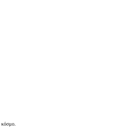
ν κόσμο.