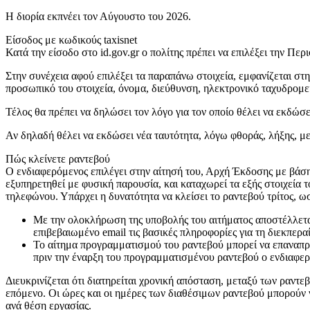
Η διορία εκπνέει τον Αύγουστο του 2026.
Είσοδος με κωδικούς taxisnet
Κατά την είσοδο στο id.gov.gr ο πολίτης πρέπει να επιλέξει την Πε
Στην συνέχεια αφού επιλέξει τα παραπάνω στοιχεία, εμφανίζεται στ
προσωπικό του στοιχεία, όνομα, διεύθυνση, ηλεκτρονικό ταχυδρομε
Τέλος θα πρέπει να δηλώσει τον λόγο για τον οποίο θέλει να εκδώσε
Αν δηλαδή θέλει να εκδώσει νέα ταυτότητα, λόγω φθοράς, λήξης, με
Πώς κλείνετε ραντεβού
Ο ενδιαφερόμενος επιλέγει στην αίτησή του, Αρχή Έκδοσης με βάση
εξυπηρετηθεί με φυσική παρουσία, και καταχωρεί τα εξής στοιχεία
τηλεφώνου. Υπάρχει η δυνατότητα να κλείσει το ραντεβού τρίτος, ω
Με την ολοκλήρωση της υποβολής του αιτήματος αποστέλλετα
επιβεβαιωμένο email τις βασικές πληροφορίες για τη διεκπεραί
Το αίτημα προγραμματισμού του ραντεβού μπορεί να επαναπρογ
πριν την έναρξη του προγραμματισμένου ραντεβού ο ενδιαφερ
Διευκρινίζεται ότι διατηρείται χρονική απόσταση, μεταξύ των ραντ
επόμενο. Οι ώρες και οι ημέρες των διαθέσιμων ραντεβού μπορούν 
ανά θέση εργασίας.