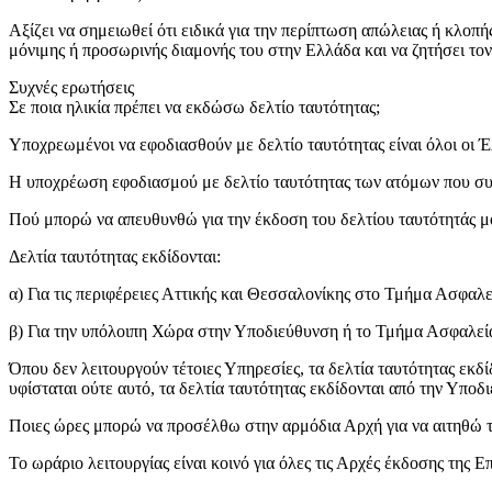
Αξίζει να σημειωθεί ότι ειδικά για την περίπτωση απώλειας ή κλοπ
μόνιμης ή προσωρινής διαμονής του στην Ελλάδα και να ζητήσει το
Συχνές ερωτήσεις
Σε ποια ηλικία πρέπει να εκδώσω δελτίο ταυτότητας;
Υποχρεωμένοι να εφοδιασθούν με δελτίο ταυτότητας είναι όλοι οι Έ
Η υποχρέωση εφοδιασμού με δελτίο ταυτότητας των ατόμων που συμπ
Πού μπορώ να απευθυνθώ για την έκδοση του δελτίου ταυτότητάς μ
Δελτία ταυτότητας εκδίδονται:
α) Για τις περιφέρειες Αττικής και Θεσσαλονίκης στο Τμήμα Ασφαλε
β) Για την υπόλοιπη Χώρα στην Υποδιεύθυνση ή το Τμήμα Ασφαλεία
Όπου δεν λειτουργούν τέτοιες Υπηρεσίες, τα δελτία ταυτότητας εκδ
υφίσταται ούτε αυτό, τα δελτία ταυτότητας εκδίδονται από την Υπο
Ποιες ώρες μπορώ να προσέλθω στην αρμόδια Αρχή για να αιτηθώ τη
Το ωράριο λειτουργίας είναι κοινό για όλες τις Αρχές έκδοσης της Επ