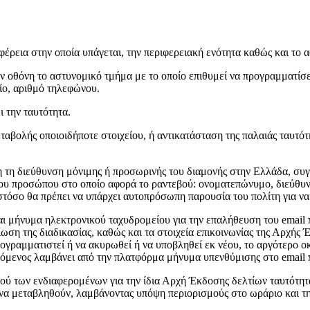
ριφέρεια στην οποία υπάγεται, την περιφερειακή ενότητα καθώς και το 
ην οθόνη το αστυνομικό τμήμα με το οποίο επιθυμεί να προγραμματίσ
ίο, αριθμό τηλεφώνου.
ι την ταυτότητα.
ταβολής οποιοιδήποτε στοιχείου, ή αντικατάσταση της παλαιάς ταυτότ
 τη διεύθυνση μόνιμης ή προσωρινής του διαμονής στην Ελλάδα, συγ
 του προσώπου στο οποίο αφορά το ραντεβού: ονοματεπώνυμο, διεύθυν
στόσο θα πρέπει να υπάρχει αυτοπρόσωπη παρουσία του πολίτη για να
ι μήνυμα ηλεκτρονικού ταχυδρομείου για την επαλήθευση του email
ωση της διαδικασίας, καθώς και τα στοιχεία επικοινωνίας της Αρχής Έ
ραμματιστεί ή να ακυρωθεί ή να υποβληθεί εκ νέου, το αργότερο οκτώ
όμενος λαμβάνει από την πλατφόρμα μήνυμα υπενθύμισης στο email 
εβού των ενδιαφερομένων για την ίδια Αρχή Έκδοσης δελτίων ταυτότητα
να μεταβληθούν, λαμβάνοντας υπόψη περιορισμούς στο ωράριο και τη