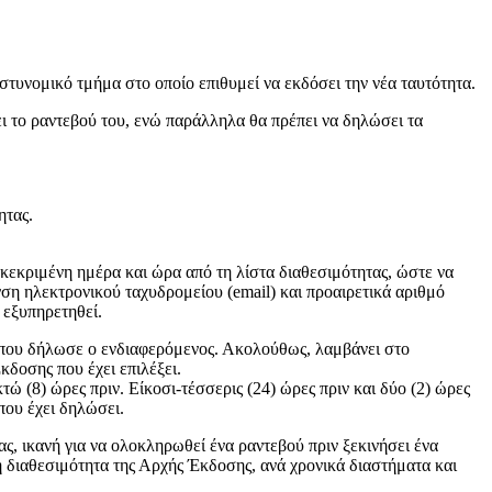
αστυνομικό τμήμα στο οποίο επιθυμεί να εκδόσει την νέα ταυτότητα.
ει το ραντεβού του, ενώ παράλληλα θα πρέπει να δηλώσει τα
ητας.
κεκριμένη ημέρα και ώρα από τη λίστα διαθεσιμότητας, ώστε να
ση ηλεκτρονικού ταχυδρομείου (email) και προαιρετικά αριθμό
 εξυπηρετηθεί.
 που δήλωσε ο ενδιαφερόμενος. Ακολούθως, λαμβάνει στο
κδοσης που έχει επιλέξει.
 (8) ώρες πριν. Είκοσι-τέσσερις (24) ώρες πριν και δύο (2) ώρες
που έχει δηλώσει.
ς, ικανή για να ολοκληρωθεί ένα ραντεβού πριν ξεκινήσει ένα
 διαθεσιμότητα της Αρχής Έκδοσης, ανά χρονικά διαστήματα και