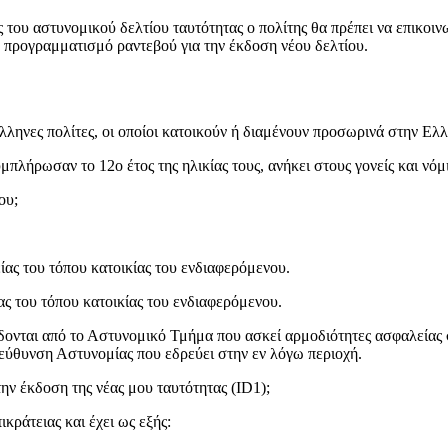
ής του αστυνομικού δελτίου ταυτότητας ο πολίτης θα πρέπει να επικο
ν προγραμματισμό ραντεβού για την έκδοση νέου δελτίου.
λληνες πολίτες, οι οποίοι κατοικούν ή διαμένουν προσωρινά στην Ελλ
λήρωσαν το 12ο έτος της ηλικίας τους, ανήκει στους γονείς και νό
ου;
ίας του τόπου κατοικίας του ενδιαφερόμενου.
ς του τόπου κατοικίας του ενδιαφερόμενου.
ίδονται από το Αστυνομικό Τμήμα που ασκεί αρμοδιότητες ασφαλείας 
διεύθυνση Αστυνομίας που εδρεύει στην εν λόγω περιοχή.
ν έκδοση της νέας μου ταυτότητας (ID1);
ικράτειας και έχει ως εξής: