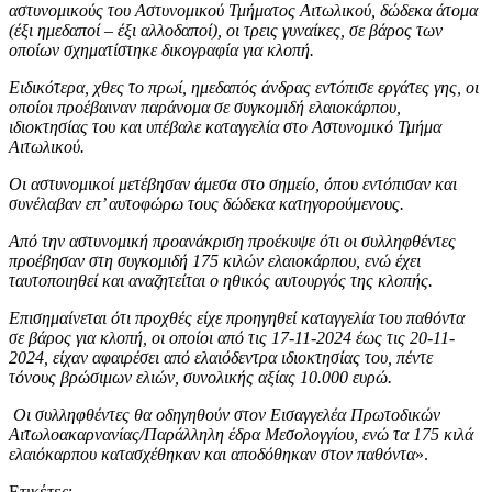
αστυνομικούς του Αστυνομικού Τμήματος Αιτωλικού, δώδεκα άτομα
(έξι ημεδαποί – έξι αλλοδαποί), οι τρεις γυναίκες, σε βάρος των
οποίων σχηματίστηκε δικογραφία για κλοπή.
Ειδικότερα, χθες το πρωί, ημεδαπός άνδρας εντόπισε εργάτες γης, οι
οποίοι προέβαιναν παράνομα σε συγκομιδή ελαιοκάρπου,
ιδιοκτησίας του και υπέβαλε καταγγελία στο Αστυνομικό Τμήμα
Αιτωλικού.
Οι αστυνομικοί μετέβησαν άμεσα στο σημείο, όπου εντόπισαν και
συνέλαβαν επ’ αυτοφώρω τους δώδεκα κατηγορούμενους.
Από την αστυνομική προανάκριση προέκυψε ότι οι συλληφθέντες
προέβησαν στη συγκομιδή 175 κιλών ελαιοκάρπου, ενώ έχει
ταυτοποιηθεί και αναζητείται ο ηθικός αυτουργός της κλοπής.
Επισημαίνεται ότι προχθές είχε προηγηθεί καταγγελία του παθόντα
σε βάρος για κλοπή, οι οποίοι από τις 17-11-2024 έως τις 20-11-
2024, είχαν αφαιρέσει από ελαιόδεντρα ιδιοκτησίας του, πέντε
τόνους βρώσιμων ελιών, συνολικής αξίας 10.000 ευρώ.
Οι συλληφθέντες θα οδηγηθούν στον Εισαγγελέα Πρωτοδικών
Αιτωλοακαρνανίας/Παράλληλη έδρα Μεσολογγίου, ενώ τα 175 κιλά
ελαιόκαρπου κατασχέθηκαν και αποδόθηκαν στον παθόντα
».
Ετικέτες: