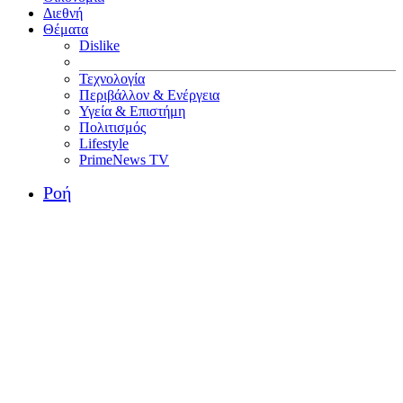
Διεθνή
Θέματα
Dislike
Τεχνολογία
Περιβάλλον & Ενέργεια
Υγεία & Επιστήμη
Πολιτισμός
Lifestyle
PrimeNews TV
Ροή