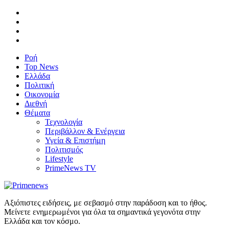
Ροή
Top News
Ελλάδα
Πολιτική
Οικονομία
Διεθνή
Θέματα
Τεχνολογία
Περιβάλλον & Ενέργεια
Υγεία & Επιστήμη
Πολιτισμός
Lifestyle
PrimeNews TV
Αξιόπιστες ειδήσεις, με σεβασμό στην παράδοση και το ήθος.
Μείνετε ενημερωμένοι για όλα τα σημαντικά γεγονότα στην
Ελλάδα και τον κόσμο.