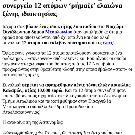
συνεργείο 12 ατόμων ‘ρήμαζε’ ελαιώνα
ξένης ιδιοκτησίας
Ισχυρό σοκ
βίωσε ένας ιδιοκτήτης λιοστασίου στο Νιοχώρι
Οινιάδων του δήμου
Μεσολογγίου
όταν αντιλήφθηκε ότι μια
ομάδα που αποτελούνταν από όχι από ένα και δύο αλλά
συνολικά
12 άτομα του έκλεβαν συστηματικά τις
ελιές
!
Όπως έγινε γνωστό τα 12 άτομα αποτελούσαν ουσιαστικά ένα
ολόκληρο… «συνεργείο» από Έλληνες και Ρουμάνους οι οποίοι
πήγαιναν στα χωράφια του θύματος από τις 17 Νοεμβρίου
προχωρώντας στην θρασύτατη κλοπή στην οποία έβαλαν «στοπ» οι
αστυνομικές αρχές.
Συνολικά
φέρεται να αφαιρέθηκαν πέντε τόνοι ελιών ποικιλίας
Καλαμών, αξίας 10.000 ευρώ.
Και τα 12 άτομα συνελήφθησαν
και σε βάρος τους σχηματίστηκε δικογραφία από το Αστυνομικό
Τμήμα Αιτωλικού και παραπέμφθηκαν στον Εισαγγελέα
Μεσολογγίου (παράλληλη έδρα Πρωτοδικείου
Αιτωλοακαρνανίας).
Η ανακοίνωση της Αστυνομίας:
«
Συνελήφθησαν, χθες το πρωί, σε περιοχή του Νεοχωρίου, από