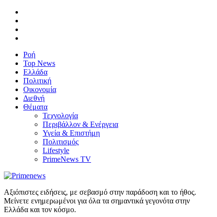
Ροή
Top News
Ελλάδα
Πολιτική
Οικονομία
Διεθνή
Θέματα
Τεχνολογία
Περιβάλλον & Ενέργεια
Υγεία & Επιστήμη
Πολιτισμός
Lifestyle
PrimeNews TV
Αξιόπιστες ειδήσεις, με σεβασμό στην παράδοση και το ήθος.
Μείνετε ενημερωμένοι για όλα τα σημαντικά γεγονότα στην
Ελλάδα και τον κόσμο.