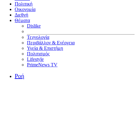
Πολιτική
Οικονομία
Διεθνή
Θέματα
Dislike
Τεχνολογία
Περιβάλλον & Ενέργεια
Υγεία & Επιστήμη
Πολιτισμός
Lifestyle
PrimeNews TV
Ροή