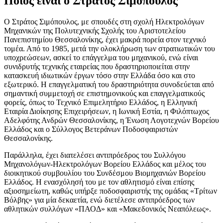
Ποιος είναι ο Στράτος Σιμόπουλος
Ο Στράτος Σιμόπουλος, με σπουδές στη σχολή Ηλεκτρολόγων
Μηχανικών της Πολυτεχνικής Σχολής του Αριστοτελείου
Πανεπιστημίου Θεσσαλονίκης, έχει μακρά πορεία στον τεχνικό
τομέα. Από το 1985, μετά την ολοκλήρωση των στρατιωτικών του
υποχρεώσεων, ασκεί το επάγγελμα του μηχανικού, ενώ είναι
συνιδρυτής τεχνικής εταιρείας που δραστηριοποιείται στην
κατασκευή ιδιωτικών έργων τόσο στην Ελλάδα όσο και στο
εξωτερικό. Η επαγγελματική του δραστηριότητα συνοδεύεται από
σημαντική συμμετοχή σε επιστημονικούς και επαγγελματικούς
φορείς, όπως το Τεχνικό Επιμελητήριο Ελλάδος, η Ελληνική
Εταιρία Διοίκησης Επιχειρήσεων, η Ιωνική Εστία, η Φιλόπτωχος
Αδελφότης Ανδρών Θεσσαλονίκης, η Ένωση Λογοτεχνών Βορείου
Ελλάδος και ο Σύλλογος Βετεράνων Ποδοσφαιριστών
Θεσσαλονίκης.
Παράλληλα, έχει διατελέσει αντιπρόεδρος του Συλλόγου
Μηχανολόγων-Ηλεκτρολόγων Βορείου Ελλάδος και μέλος του
διοικητικού συμβουλίου του Συνδέσμου Βιομηχανιών Βορείου
Ελλάδος. Η ενασχόλησή του με τον αθλητισμό είναι επίσης
αξιοσημείωτη, καθώς υπήρξε ποδοσφαιριστής της ομάδας «Τρίτων
Βόλβης» για μία δεκαετία, ενώ διετέλεσε αντιπρόεδρος των
αθλητικών συλλόγων «ΠΑΟΔ» και «Μακεδονικός Νεαπόλεως».