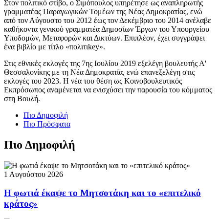
Στον πολιτικό στίβο, ο Σιμόπουλος υπηρέτησε ως αναπληρωτής
γραμματέας Παραγωγικών Τομέων της Νέας Δημοκρατίας, ενώ
από τον Αύγουστο του 2012 έως τον Δεκέμβριο του 2014 ανέλαβε
καθήκοντα γενικού γραμματέα Δημοσίων Έργων του Υπουργείου
Υποδομών, Μεταφορών και Δικτύων. Επιπλέον, έχει συγγράψει
ένα βιβλίο με τίτλο «πολιτιkey».
Στις εθνικές εκλογές της 7ης Ιουλίου 2019 εξελέγη βουλευτής Α'
Θεσσαλονίκης με τη Νέα Δημοκρατία, ενώ επανεξελέγη στις
εκλογές του 2023. Η νέα του θέση ως Κοινοβουλευτικός
Εκπρόσωπος αναμένεται να ενισχύσει την παρουσία του κόμματος
στη Βουλή.
Πιο Δημοφιλή
Πιο Πρόσφατα
Πιο Δημοφιλή
1 Αυγούστου 2026
Η φωτιά έκαψε το Μητσοτάκη και το «επιτελικό
κράτος»