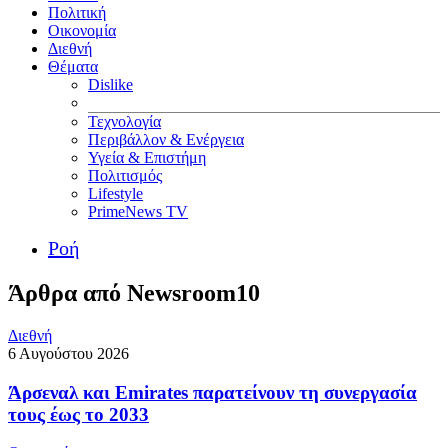
Πολιτική
Οικονομία
Διεθνή
Θέματα
Dislike
Τεχνολογία
Περιβάλλον & Ενέργεια
Υγεία & Επιστήμη
Πολιτισμός
Lifestyle
PrimeNews TV
Ροή
Άρθρα από Newsroom10
Διεθνή
6 Αυγούστου 2026
Άρσεναλ και Emirates παρατείνουν τη συνεργασία
τους έως το 2033