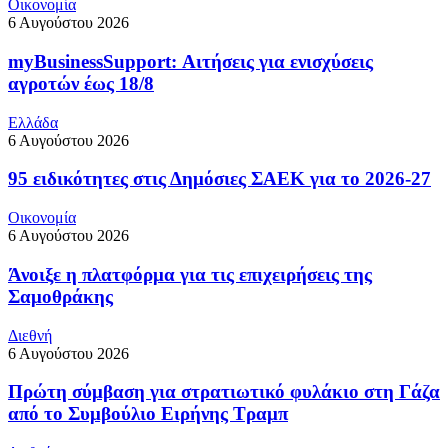
Οικονομία
6 Αυγούστου 2026
myBusinessSupport: Αιτήσεις για ενισχύσεις
αγροτών έως 18/8
Ελλάδα
6 Αυγούστου 2026
95 ειδικότητες στις Δημόσιες ΣΑΕΚ για το 2026-27
Οικονομία
6 Αυγούστου 2026
Άνοιξε η πλατφόρμα για τις επιχειρήσεις της
Σαμοθράκης
Διεθνή
6 Αυγούστου 2026
Πρώτη σύμβαση για στρατιωτικό φυλάκιο στη Γάζα
από το Συμβούλιο Ειρήνης Τραμπ