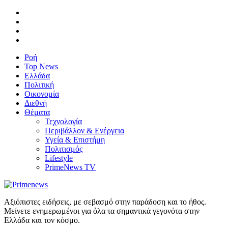
Ροή
Top News
Ελλάδα
Πολιτική
Οικονομία
Διεθνή
Θέματα
Τεχνολογία
Περιβάλλον & Ενέργεια
Υγεία & Επιστήμη
Πολιτισμός
Lifestyle
PrimeNews TV
Αξιόπιστες ειδήσεις, με σεβασμό στην παράδοση και το ήθος.
Μείνετε ενημερωμένοι για όλα τα σημαντικά γεγονότα στην
Ελλάδα και τον κόσμο.