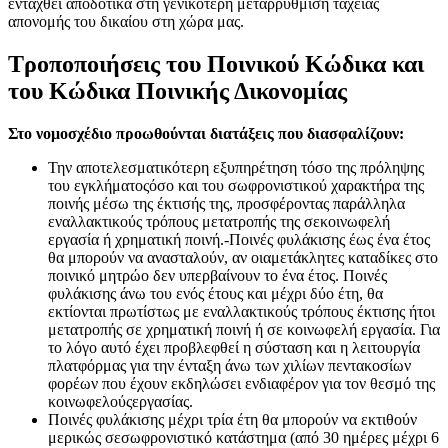
ενταχθεί αποδοτικά στη γενικότερη μεταρρύθμιση ταχείας
απονομής του δικαίου στη χώρα μας.
Τροποποιήσεις του Ποινικού Κώδικα και
του Κώδικα Ποινικής Δικονομίας
Στο νομοσχέδιο προωθούνται διατάξεις που διασφαλίζουν:
Την αποτελεσματικότερη εξυπηρέτηση τόσο της πρόληψης
του εγκλήματοςόσο και του σωφρονιστικού χαρακτήρα της
ποινής μέσω της έκτισής της, προσφέροντας παράλληλα
εναλλακτικούς τρόπους μετατροπής της σεκοινωφελή
εργασία ή χρηματική ποινή.-Ποινές φυλάκισης έως ένα έτος
θα μπορούν να ανασταλούν, αν οιαμετάκλητες καταδίκες στο
ποινικό μητρώο δεν υπερβαίνουν το ένα έτος. Ποινές
φυλάκισης άνω του ενός έτους και μέχρι δύο έτη, θα
εκτίονται πρωτίστως με εναλλακτικούς τρόπους έκτισης ήτοι
μετατροπής σε χρηματική ποινή ή σε κοινωφελή εργασία. Για
το λόγο αυτό έχει προβλεφθεί η σύσταση και η λειτουργία
πλατφόρμας για την ένταξη άνω των χιλίων πεντακοσίων
φορέων που έχουν εκδηλώσει ενδιαφέρον για τον θεσμό της
κοινωφελούςεργασίας.
Ποινές φυλάκισης μέχρι τρία έτη θα μπορούν να εκτιθούν
μερικώς σεσωφρονιστικό κατάστημα (από 30 ημέρες μέχρι 6