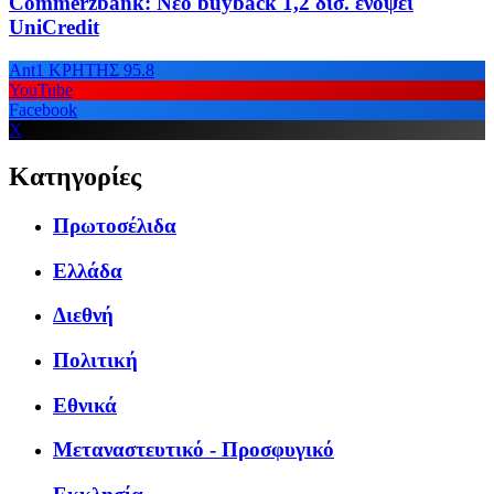
Commerzbank: Νέο buyback 1,2 δισ. ενόψει
UniCredit
Ant1 ΚΡΗΤΗΣ 95.8
YouTube
Facebook
X
Κατηγορίες
Πρωτοσέλιδα
Ελλάδα
Διεθνή
Πολιτική
Εθνικά
Μεταναστευτικό - Προσφυγικό