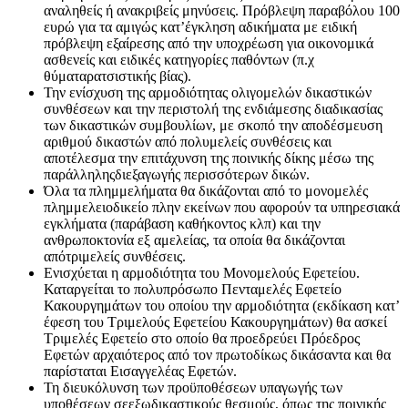
αναληθείς ή ανακριβείς μηνύσεις. Πρόβλεψη παραβόλου 100
ευρώ για τα αμιγώς κατ’έγκληση αδικήματα με ειδική
πρόβλεψη εξαίρεσης από την υποχρέωση για οικονομικά
ασθενείς και ειδικές κατηγορίες παθόντων (π.χ
θύματαρατσιστικής βίας).
Την ενίσχυση της αρμοδιότητας ολιγομελών δικαστικών
συνθέσεων και την περιστολή της ενδιάμεσης διαδικασίας
των δικαστικών συμβουλίων, με σκοπό την αποδέσμευση
αριθμού δικαστών από πολυμελείς συνθέσεις και
αποτέλεσμα την επιτάχυνση της ποινικής δίκης μέσω της
παράλληληςδιεξαγωγής περισσότερων δικών.
Όλα τα πλημμελήματα θα δικάζονται από το μονομελές
πλημμελειοδικείο πλην εκείνων που αφορούν τα υπηρεσιακά
εγκλήματα (παράβαση καθήκοντος κλπ) και την
ανθρωποκτονία εξ αμελείας, τα οποία θα δικάζονται
απότριμελείς συνθέσεις.
Ενισχύεται η αρμοδιότητα του Μονομελούς Εφετείου.
Καταργείται το πολυπρόσωπο Πενταμελές Εφετείο
Κακουργημάτων του οποίου την αρμοδιότητα (εκδίκαση κατ’
έφεση του Τριμελούς Εφετείου Κακουργημάτων) θα ασκεί
Τριμελές Εφετείο στο οποίο θα προεδρεύει Πρόεδρος
Εφετών αρχαιότερος από τον πρωτοδίκως δικάσαντα και θα
παρίσταται Εισαγγελέας Εφετών.
Τη διευκόλυνση των προϋποθέσεων υπαγωγής των
υποθέσεων σεεξωδικαστικούς θεσμούς, όπως της ποινικής