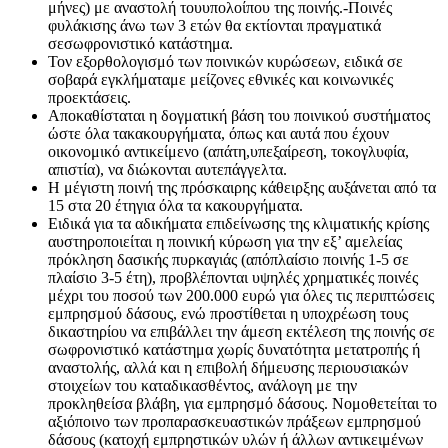
μήνες) με αναστολή τουυπολοίπου της ποινής.-Ποινές
φυλάκισης άνω των 3 ετών θα εκτίονται πραγματικά
σεσωφρονιστικό κατάστημα.
Τον εξορθολογισμό των ποινικών κυρώσεων, ειδικά σε
σοβαρά εγκλήματαμε μείζονες εθνικές και κοινωνικές
προεκτάσεις.
Αποκαθίσταται η δογματική βάση του ποινικού συστήματος
ώστε όλα τακακουργήματα, όπως και αυτά που έχουν
οικονομικό αντικείμενο (απάτη,υπεξαίρεση, τοκογλυφία,
απιστία), να διώκονται αυτεπάγγελτα.
Η μέγιστη ποινή της πρόσκαιρης κάθειρξης αυξάνεται από τα
15 στα 20 έτηγια όλα τα κακουργήματα.
Ειδικά για τα αδικήματα επιδείνωσης της κλιματικής κρίσης
αυστηροποιείται η ποινική κύρωση για την εξ’ αμελείας
πρόκληση δασικής πυρκαγιάς (απόπλαίσιο ποινής 1-5 σε
πλαίσιο 3-5 έτη), προβλέπονται υψηλές χρηματικές ποινές
μέχρι του ποσού των 200.000 ευρώ για όλες τις περιπτώσεις
εμπρησμού δάσους, ενώ προστίθεται η υποχρέωση τους
δικαστηρίου να επιβάλλει την άμεση εκτέλεση της ποινής σε
σωφρονιστικό κατάστημα χωρίς δυνατότητα μετατροπής ή
αναστολής, αλλά και η επιβολή δήμευσης περιουσιακών
στοιχείων του καταδικασθέντος, ανάλογη με την
προκληθείσα βλάβη, για εμπρησμό δάσους. Νομοθετείται το
αξιόποινο των προπαρασκευαστικών πράξεων εμπρησμού
δάσους (κατοχή εμπρηστικών υλών ή άλλων αντικειμένων