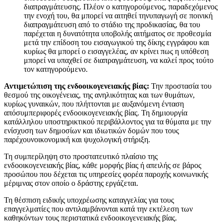
διαπραγμάτευσης. Πλέον ο κατηγορούμενος, παραδεχόμενος
την ενοχή του, θα μπορεί να αιτηθεί τηνυπαγωγή σε ποινική
διαπραγμάτευση από το στάδιο της προδικασίας, θα του
παρέχεται η δυνατότητα υποβολής αιτήματος σε προθεσμία
μετά την επίδοση του εισαγωγικού της δίκης εγγράφου και
κυρίως θα μπορεί ο εισαγγελέας, αν κρίνει πως η υπόθεση
μπορεί να υπαχθεί σε διαπραγμάτευση, να καλεί προς τούτο
τον κατηγορούμενο.
Αντιμετώπιση της ενδοοικογενειακής βίας:
Την προστασία του
θεσμού της οικογένειας, της ανηλικότητας και των θυμάτων,
κυρίως γυναικών, που πλήττονται με αυξανόμενη ένταση
απόσυμπεριφορές ενδοοικογενειακής βίας. Τη δημιουργία
κατάλληλου υποστηρικτικού περιβάλλοντος για τα θύματα με την
ενίσχυση των δημοσίων και ιδιωτικών δομών που τους
παρέχουνοικονομική και ψυχολογική στήριξη.
Τη συμπερίληψη στο προστατευτικό πλαίσιο της
ενδοοικογενειακής βίας, κάθε μορφής βίας ή απειλής σε βάρος
προσώπου που δέχεται τις υπηρεσίες φορέα παροχής κοινωνικής
μέριμνας στον οποίο ο δράστης εργάζεται.
Τη θέσπιση ειδικής υποχρέωσης καταγγελίας για τους
επαγγελματίες που αντιλαμβάνονται κατά την εκτέλεση των
καθηκόντων τους περιστατικά ενδοοικογενειακής βίας.