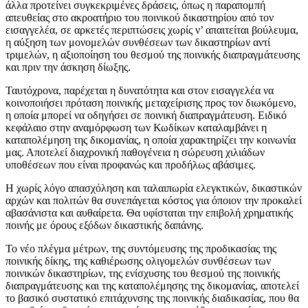
άλλα προτείνει συγκεκριμένες δράσεις, όπως η παραπομπή
απευθείας στο ακροατήριο του ποινικού δικαστηρίου από τον
εισαγγελέα, σε αρκετές περιπτώσεις χωρίς ν’ απαιτείται βούλευμα,
η αύξηση των μονομελών συνθέσεων των δικαστηρίων αντί
τριμελών, η αξιοποίηση του θεσμού της ποινικής διαπραγμάτευσης
και πριν την άσκηση δίωξης.
Ταυτόχρονα, παρέχεται η δυνατότητα και στον εισαγγελέα να
κοινοποιήσει πρόταση ποινικής μεταχείρισης προς τον διωκόμενο,
η οποία μπορεί να οδηγήσει σε ποινική διαπραγμάτευση. Ειδικό
κεφάλαιο στην αναμόρφωση των Κωδίκων καταλαμβάνει η
καταπολέμηση της δικομανίας, η οποία χαρακτηρίζει την κοινωνία
μας. Αποτελεί διαχρονική παθογένεια η σώρευση χιλιάδων
υποθέσεων που είναι προφανώς και προδήλως αβάσιμες.
Η χωρίς λόγο απασχόληση και ταλαιπωρία ελεγκτικών, δικαστικών
αρχών και πολιτών θα συνεπάγεται κόστος για όποιον την προκαλεί
αβασάνιστα και αυθαίρετα. Θα υφίσταται την επιβολή χρηματικής
ποινής με όρους εξόδων δικαστικής δαπάνης.
Το νέο πλέγμα μέτρων, της συντόμευσης της προδικασίας της
ποινικής δίκης, της καθιέρωσης ολιγομελών συνθέσεων των
ποινικών δικαστηρίων, της ενίσχυσης του θεσμού της ποινικής
διαπραγμάτευσης και της καταπολέμησης της δικομανίας, αποτελεί
το βασικό συστατικό επιτάχυνσης της ποινικής διαδικασίας, που θα