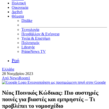
Πολιτική
Οικονομία
Διεθνή
Θέματα
Dislike
Τεχνολογία
Περιβάλλον & Ενέργεια
Υγεία & Επιστήμη
Πολιτισμός
Lifestyle
PrimeNews TV
Ροή
Ελλάδα
28 Νοεμβρίου 2023
Από
NewsRoom1
Ενεργοποίηση ως προτιμώμενη πηγή στην Google
Νέος Ποινικός Κώδικας: Πιο αυστηρές
ποινές για βιαστές και εμπρηστές – Τι
προβλέπει το νομοσχέδιο