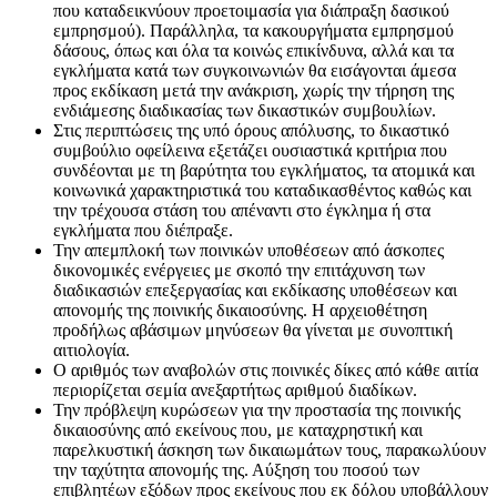
που καταδεικνύουν προετοιμασία για διάπραξη δασικού
εμπρησμού). Παράλληλα, τα κακουργήματα εμπρησμού
δάσους, όπως και όλα τα κοινώς επικίνδυνα, αλλά και τα
εγκλήματα κατά των συγκοινωνιών θα εισάγονται άμεσα
προς εκδίκαση μετά την ανάκριση, χωρίς την τήρηση της
ενδιάμεσης διαδικασίας των δικαστικών συμβουλίων.
Στις περιπτώσεις της υπό όρους απόλυσης, το δικαστικό
συμβούλιο οφείλεινα εξετάζει ουσιαστικά κριτήρια που
συνδέονται με τη βαρύτητα του εγκλήματος, τα ατομικά και
κοινωνικά χαρακτηριστικά του καταδικασθέντος καθώς και
την τρέχουσα στάση του απέναντι στο έγκλημα ή στα
εγκλήματα που διέπραξε.
Την απεμπλοκή των ποινικών υποθέσεων από άσκοπες
δικονομικές ενέργειες με σκοπό την επιτάχυνση των
διαδικασιών επεξεργασίας και εκδίκασης υποθέσεων και
απονομής της ποινικής δικαιοσύνης. Η αρχειοθέτηση
προδήλως αβάσιμων μηνύσεων θα γίνεται με συνοπτική
αιτιολογία.
Ο αριθμός των αναβολών στις ποινικές δίκες από κάθε αιτία
περιορίζεται σεμία ανεξαρτήτως αριθμού διαδίκων.
Την πρόβλεψη κυρώσεων για την προστασία της ποινικής
δικαιοσύνης από εκείνους που, με καταχρηστική και
παρελκυστική άσκηση των δικαιωμάτων τους, παρακωλύουν
την ταχύτητα απονομής της. Αύξηση του ποσού των
επιβλητέων εξόδων προς εκείνους που εκ δόλου υποβάλλουν