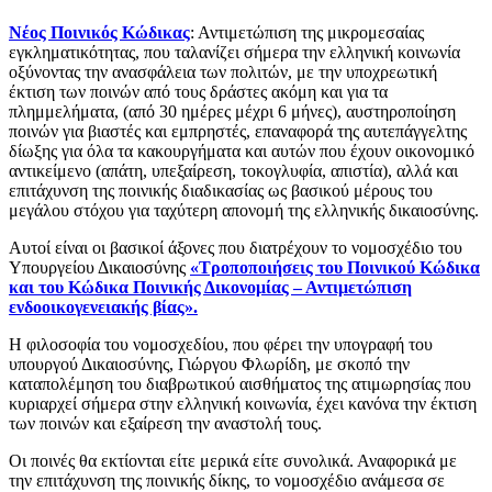
Νέος Ποινικός Κώδικας
: Αντιμετώπιση της μικρομεσαίας
εγκληματικότητας, που ταλανίζει σήμερα την ελληνική κοινωνία
οξύνοντας την ανασφάλεια των πολιτών, με την υποχρεωτική
έκτιση των ποινών από τους δράστες ακόμη και για τα
πλημμελήματα, (από 30 ημέρες μέχρι 6 μήνες), αυστηροποίηση
ποινών για βιαστές και εμπρηστές, επαναφορά της αυτεπάγγελτης
δίωξης για όλα τα κακουργήματα και αυτών που έχουν οικονομικό
αντικείμενο (απάτη, υπεξαίρεση, τοκογλυφία, απιστία), αλλά και
επιτάχυνση της ποινικής διαδικασίας ως βασικού μέρους του
μεγάλου στόχου για ταχύτερη απονομή της ελληνικής δικαιοσύνης.
Αυτοί είναι οι βασικοί άξονες που διατρέχουν το νομοσχέδιο του
Υπουργείου Δικαιοσύνης
«Τροποποιήσεις του Ποινικού Κώδικα
και του Κώδικα Ποινικής Δικονομίας – Αντιμετώπιση
ενδοοικογενειακής βίας».
Η φιλοσοφία του νομοσχεδίου, που φέρει την υπογραφή του
υπουργού Δικαιοσύνης, Γιώργου Φλωρίδη, με σκοπό την
καταπολέμηση του διαβρωτικού αισθήματος της ατιμωρησίας που
κυριαρχεί σήμερα στην ελληνική κοινωνία, έχει κανόνα την έκτιση
των ποινών και εξαίρεση την αναστολή τους.
Οι ποινές θα εκτίονται είτε μερικά είτε συνολικά. Αναφορικά με
την επιτάχυνση της ποινικής δίκης, το νομοσχέδιο ανάμεσα σε