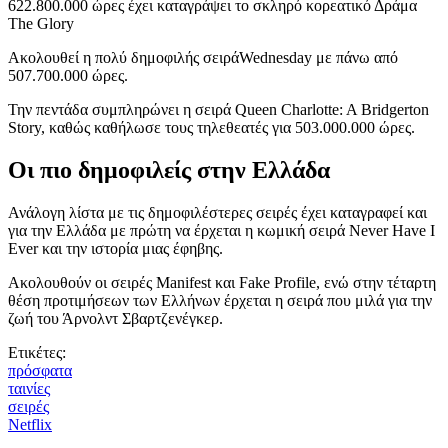
622.800.000 ώρες έχει καταγράψει το σκληρό κορεατικό Δράμα
The Glory
Ακολουθεί η πολύ δημοφιλής σειράWednesday με πάνω από
507.700.000 ώρες.
Την πεντάδα συμπληρώνει η σειρά Queen Charlotte: A Bridgerton
Story, καθώς καθήλωσε τους τηλεθεατές για 503.000.000 ώρες.
Οι πιο δημοφιλείς στην Ελλάδα
Ανάλογη λίστα με τις δημοφιλέστερες σειρές έχει καταγραφεί και
για την Ελλάδα με πρώτη να έρχεται η κωμική σειρά Never Have I
Ever και την ιστορία μιας έφηβης.
Ακολουθούν οι σειρές Manifest και Fake Profile, ενώ στην τέταρτη
θέση προτιμήσεων των Ελλήνων έρχεται η σειρά που μιλά για την
ζωή του Άρνολντ Σβαρτζενέγκερ.
Ετικέτες:
πρόσφατα
ταινίες
σειρές
Νetflix