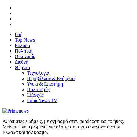
Ροή
Top News
Ελλάδα
Πολιτική
Οικονομία
Διεθνή
Θέματα
Τεχνολογία
Περιβάλλον & Ενέργεια
Υγεία & Επιστήμη
Πολιτισμός
Lifestyle
PrimeNews TV
Αξιόπιστες ειδήσεις, με σεβασμό στην παράδοση και το ήθος.
Μείνετε ενημερωμένοι για όλα τα σημαντικά γεγονότα στην
Ελλάδα και τον κόσμο.