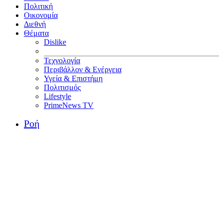
Πολιτική
Οικονομία
Διεθνή
Θέματα
Dislike
Τεχνολογία
Περιβάλλον & Ενέργεια
Υγεία & Επιστήμη
Πολιτισμός
Lifestyle
PrimeNews TV
Ροή