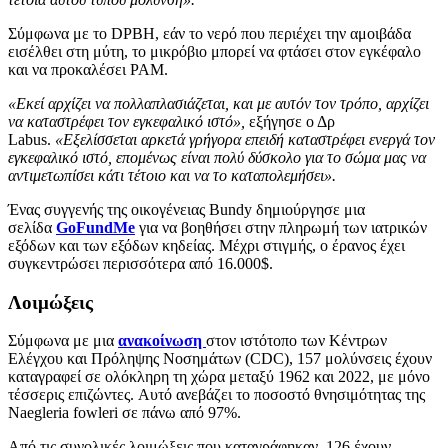
Σύμφωνα με το DPBH, εάν το νερό που περιέχει την αμοιβάδα
εισέλθει στη μύτη, το μικρόβιο μπορεί να φτάσει στον εγκέφαλο
και να προκαλέσει PAM.
«Εκεί αρχίζει να πολλαπλασιάζεται, και με αυτόν τον τρόπο, αρχίζει
να καταστρέφει τον εγκεφαλικό ιστό»,
εξήγησε ο Δρ
Labus.
«Εξελίσσεται αρκετά γρήγορα επειδή καταστρέφει ενεργά τον
εγκεφαλικό ιστό, επομένως είναι πολύ δύσκολο για το σώμα μας να
αντιμετωπίσει κάτι τέτοιο και να το καταπολεμήσει».
Ένας συγγενής της οικογένειας Bundy δημιούργησε μια
σελίδα
GoFundMe
για να βοηθήσει στην πληρωμή των ιατρικών
εξόδων και των εξόδων κηδείας. Μέχρι στιγμής, ο έρανος έχει
συγκεντρώσει περισσότερα από 16.000$.
Λοιμώξεις
Σύμφωνα με μια
ανακοίνωση
στον ιστότοπο των Κέντρων
Ελέγχου και Πρόληψης Νοσημάτων (CDC), 157 μολύνσεις έχουν
καταγραφεί σε ολόκληρη τη χώρα μεταξύ 1962 και 2022, με μόνο
τέσσερις επιζώντες. Αυτό ανεβάζει το ποσοστό θνησιμότητας της
Naegleria fowleri σε πάνω από 97%.
Από τις συνολικές λοιμώξεις που καταγράφηκαν, 126 έχουν