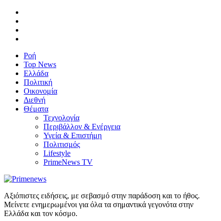
Ροή
Top News
Ελλάδα
Πολιτική
Οικονομία
Διεθνή
Θέματα
Τεχνολογία
Περιβάλλον & Ενέργεια
Υγεία & Επιστήμη
Πολιτισμός
Lifestyle
PrimeNews TV
Αξιόπιστες ειδήσεις, με σεβασμό στην παράδοση και το ήθος.
Μείνετε ενημερωμένοι για όλα τα σημαντικά γεγονότα στην
Ελλάδα και τον κόσμο.