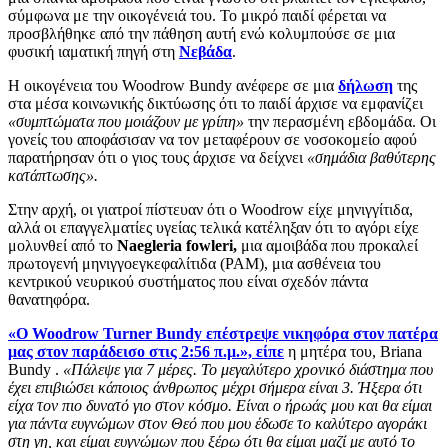
σύμφωνα με την οικογένειά του. Το μικρό παιδί φέρεται να
προσβλήθηκε από την πάθηση αυτή ενώ κολυμπούσε σε μια
φυσική ιαματική πηγή στη
Νεβάδα
.
Η οικογένεια του Woodrow Bundy ανέφερε σε μια
δήλωση
της
στα μέσα κοινωνικής δικτύωσης ότι το παιδί άρχισε να εμφανίζει
«συμπτώματα που μοιάζουν με γρίπη»
την περασμένη εβδομάδα. Οι
γονείς του αποφάσισαν να τον μεταφέρουν σε νοσοκομείο αφού
παρατήρησαν ότι ο γιος τους άρχισε να δείχνει
«σημάδια βαθύτερης
κατάπτωσης».
Στην αρχή, οι γιατροί πίστευαν ότι ο Woodrow είχε μηνιγγίτιδα,
αλλά οι επαγγελματίες υγείας τελικά κατέληξαν ότι το αγόρι είχε
μολυνθεί από το
Naegleria fowleri,
μια αμοιβάδα που προκαλεί
πρωτογενή μηνιγγοεγκεφαλίτιδα (PAM), μια ασθένεια του
κεντρικού νευρικού συστήματος που είναι σχεδόν πάντα
θανατηφόρα.
«Ο Woodrow Turner Bundy επέστρεψε νικηφόρα στον πατέρα
μας στον παράδεισο στις 2:56 π.μ.», είπε
η μητέρα του, Briana
Bundy .
«Πάλεψε για 7 μέρες. Το μεγαλύτερο χρονικό διάστημα που
έχει επιβιώσει κάποιος άνθρωπος μέχρι σήμερα είναι 3. Ήξερα ότι
είχα τον πιο δυνατό γιο στον κόσμο. Είναι ο ήρωάς μου και θα είμαι
για πάντα ευγνώμων στον Θεό που μου έδωσε το καλύτερο αγοράκι
στη γη, και είμαι ευγνώμων που ξέρω ότι θα είμαι μαζί με αυτό το