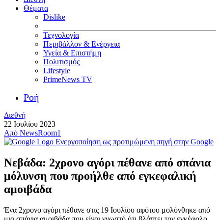
Θέματα
Dislike
Τεχνολογία
Περιβάλλον & Ενέργεια
Υγεία & Επιστήμη
Πολιτισμός
Lifestyle
PrimeNews TV
Ροή
Διεθνή
22 Ιουλίου 2023
Από
NewsRoom1
Ενεργοποίηση ως προτιμώμενη πηγή στην Google
Νεβάδα: 2χρονο αγόρι πέθανε από σπάνια
μόλυνση που προήλθε από εγκεφαλική
αμοιβάδα
Ένα 2χρονο αγόρι πέθανε στις 19 Ιουλίου αφότου μολύνθηκε από
μια σπάνια αμοιβάδα που είναι γνωστό ότι βλάπτει τον εγκέφαλο,