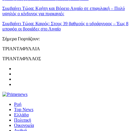
Συμβαίνει Τώρα:
Κρήτη και Βόρειο Αιγαίο σε επιφυλακή – Πολύ
υψηλός ο κίνδυνος για πυρκαγιές
Συμβαίνει Τώρα:
Καιρός: Στους 39 βαθμούς ο υδράργυρος – Έως 8
μποφόρ οι βοριάδες στο Αιγαίο
Σήμερα Γιορτάζουν:
ΤΡΙΑΝΤΑΦΥΛΛΙΑ
ΤΡΙΑΝΤΑΦΥΛΛΟΣ
Ροή
Top News
Ελλάδα
Πολιτική
Οικονομία
Διεθνή