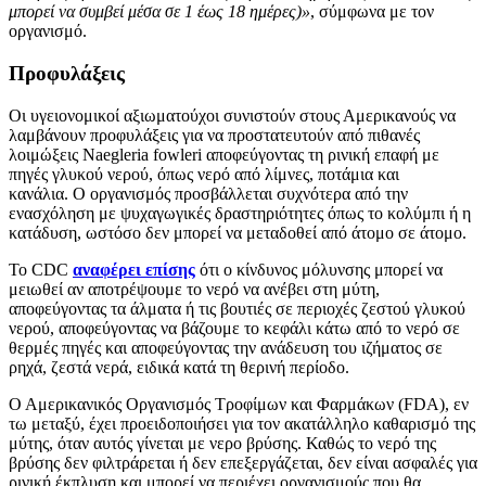
μπορεί να συμβεί μέσα σε 1 έως 18 ημέρες)»
, σύμφωνα με τον
οργανισμό.
Προφυλάξεις
Οι υγειονομικοί αξιωματούχοι συνιστούν στους Αμερικανούς να
λαμβάνουν προφυλάξεις για να προστατευτούν από πιθανές
λοιμώξεις Naegleria fowleri αποφεύγοντας τη ρινική επαφή με
πηγές γλυκού νερού, όπως νερό από λίμνες, ποτάμια και
κανάλια. Ο οργανισμός προσβάλλεται συχνότερα από την
ενασχόληση με ψυχαγωγικές δραστηριότητες όπως το κολύμπι ή η
κατάδυση, ωστόσο δεν μπορεί να μεταδοθεί από άτομο σε άτομο.
Το CDC
αναφέρει επίσης
ότι ο κίνδυνος μόλυνσης μπορεί να
μειωθεί αν αποτρέψουμε το νερό να ανέβει στη μύτη,
αποφεύγοντας τα άλματα ή τις βουτιές σε περιοχές ζεστού γλυκού
νερού, αποφεύγοντας να βάζουμε το κεφάλι κάτω από το νερό σε
θερμές πηγές και αποφεύγοντας την ανάδευση του ιζήματος σε
ρηχά, ζεστά νερά, ειδικά κατά τη θερινή περίοδο.
Ο Αμερικανικός Οργανισμός Τροφίμων και Φαρμάκων (FDA), εν
τω μεταξύ, έχει προειδοποιήσει για τον ακατάλληλο καθαρισμό της
μύτης, όταν αυτός γίνεται με νερο βρύσης. Καθώς το νερό της
βρύσης δεν φιλτράρεται ή δεν επεξεργάζεται, δεν είναι ασφαλές για
ρινική έκπλυση και μπορεί να περιέχει οργανισμούς που θα