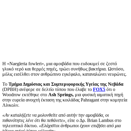
Η «Naegleria fowleri», μια αμοιβάδα που ευδοκιμεί σε ζεστό
γλυκό νερό και θερμές πηγές, τρώει συνήθως βακτήρια. Ωστόσο,
μόλις εισέλθει στον ανθρώπινο εγκέφαλο, καταναλώνει νευρώνες.
Το
Τμήμα Δημόσιας και Συμπεριφορικής Υγείας της Νεβάδα
(DPBH) ανέφερε σε δελτίο τύπου που έλαβε το
FOX5
ότι ο
Woodrow εκτέθηκε στο
Ash Springs,
μια φυσική ιαματική πηγή
στην ευρεία ανοιχτή έκταση της κοιλάδας Pahragant στην κομητεία
Λίνκολν.
«Αν καταλήξετε να μολυνθείτε από αυτήν την αμοιβάδα, οι
πιθανότητες λένε ότι θα πεθάνετε»,
είπε ο Δρ. Brian Lambus στο
τηλεοπτικό δίκτυο.
«Ελάχιστοι άνθρωποι έχουν επιζήσει από μια
τέτοια αυτού τύπου μόλυνση».