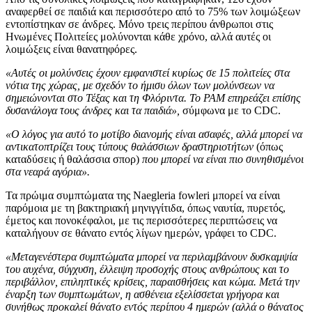
αναφερθεί σε παιδιά και περισσότερο από το 75% των λοιμώξεων
εντοπίστηκαν σε άνδρες. Μόνο τρεις περίπου άνθρωποι στις
Ηνωμένες Πολιτείες μολύνονται κάθε χρόνο, αλλά αυτές οι
λοιμώξεις είναι θανατηφόρες.
«Αυτές οι μολύνσεις έχουν εμφανιστεί κυρίως σε 15 πολιτείες στα
νότια της χώρας, με σχεδόν το ήμισυ όλων των μολύνσεων να
σημειώνονται στο Τέξας και τη Φλόριντα. Το PAM επηρεάζει επίσης
δυσανάλογα τους άνδρες και τα παιδιά»,
σύμφωνα με το CDC.
«Ο λόγος για αυτό το μοτίβο διανομής είναι ασαφές, αλλά μπορεί να
αντικατοπτρίζει τους τύπους θαλάσσιων δραστηριοτήτων
(όπως
καταδύσεις ή θαλάσσια σπορ)
που μπορεί να είναι πιο συνηθισμένοι
στα νεαρά αγόρια».
Τα πρώιμα συμπτώματα της Naegleria fowleri μπορεί να είναι
παρόμοια με τη βακτηριακή μηνιγγίτιδα, όπως ναυτία, πυρετός,
έμετος και πονοκέφαλοι, με τις περισσότερες περιπτώσεις να
καταλήγουν σε θάνατο εντός λίγων ημερών, γράφει το CDC.
«Μεταγενέστερα συμπτώματα μπορεί να περιλαμβάνουν δυσκαμψία
του αυχένα, σύγχυση, έλλειψη προσοχής στους ανθρώπους και το
περιβάλλον, επιληπτικές κρίσεις, παραισθήσεις και κώμα. Μετά την
έναρξη των συμπτωμάτων, η ασθένεια εξελίσσεται γρήγορα και
συνήθως προκαλεί θάνατο εντός περίπου 4 ημερών (αλλά ο θάνατος