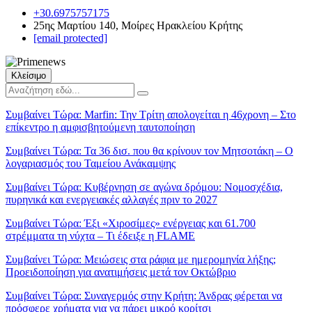
+30.6975757175
25ης Μαρτίου 140, Μοίρες Ηρακλείου Κρήτης
[email protected]
Κλείσιμο
Συμβαίνει Τώρα:
Marfin: Την Τρίτη απολογείται η 46χρονη – Στο
επίκεντρο η αμφισβητούμενη ταυτοποίηση
Συμβαίνει Τώρα:
Τα 36 δισ. που θα κρίνουν τον Μητσοτάκη – Ο
λογαριασμός του Ταμείου Ανάκαμψης
Συμβαίνει Τώρα:
Κυβέρνηση σε αγώνα δρόμου: Νομοσχέδια,
πυρηνικά και ενεργειακές αλλαγές πριν το 2027
Συμβαίνει Τώρα:
Έξι «Χιροσίμες» ενέργειας και 61.700
στρέμματα τη νύχτα – Τι έδειξε η FLAME
Συμβαίνει Τώρα:
Μειώσεις στα ράφια με ημερομηνία λήξης;
Προειδοποίηση για ανατιμήσεις μετά τον Οκτώβριο
Συμβαίνει Τώρα:
Συναγερμός στην Κρήτη: Άνδρας φέρεται να
πρόσφερε χρήματα για να πάρει μικρό κορίτσι