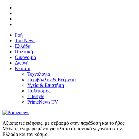
Ροή
Top News
Ελλάδα
Πολιτική
Οικονομία
Διεθνή
Θέματα
Τεχνολογία
Περιβάλλον & Ενέργεια
Υγεία & Επιστήμη
Πολιτισμός
Lifestyle
PrimeNews TV
Αξιόπιστες ειδήσεις, με σεβασμό στην παράδοση και το ήθος.
Μείνετε ενημερωμένοι για όλα τα σημαντικά γεγονότα στην
Ελλάδα και τον κόσμο.