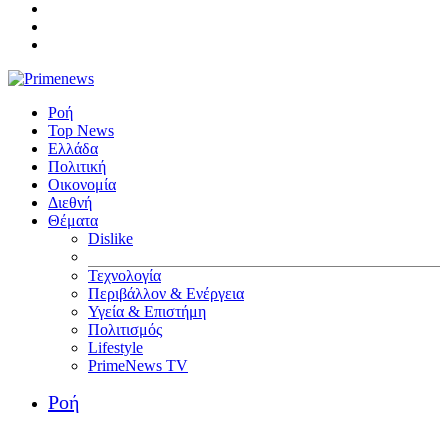
Ροή
Top News
Ελλάδα
Πολιτική
Οικονομία
Διεθνή
Θέματα
Dislike
Τεχνολογία
Περιβάλλον & Ενέργεια
Υγεία & Επιστήμη
Πολιτισμός
Lifestyle
PrimeNews TV
Ροή