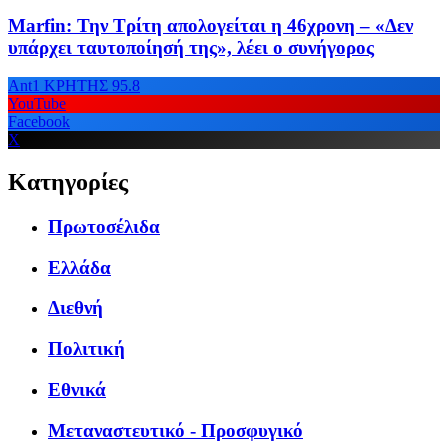
Marfin: Την Τρίτη απολογείται η 46χρονη – «Δεν
υπάρχει ταυτοποίησή της», λέει ο συνήγορος
Ant1 ΚΡΗΤΗΣ 95.8
YouTube
Facebook
X
Κατηγορίες
Πρωτοσέλιδα
Ελλάδα
Διεθνή
Πολιτική
Εθνικά
Μεταναστευτικό - Προσφυγικό