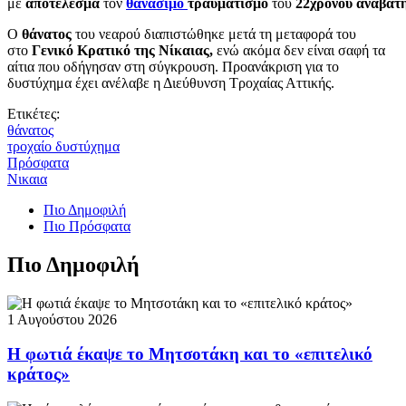
με
αποτέλεσμα
τον
θανάσιμο
τραυματισμό
του
22χρονου
αναβάτη
Ο
θάνατος
του νεαρού διαπιστώθηκε μετά τη μεταφορά του
στο
Γενικό Κρατικό της Νίκαιας,
ενώ ακόμα δεν είναι σαφή τα
αίτια που οδήγησαν στη σύγκρουση. Προανάκριση για το
δυστύχημα έχει ανέλαβε η Διεύθυνση Τροχαίας Αττικής.
Ετικέτες:
θάνατος
τροχαίο δυστύχημα
Πρόσφατα
Νικαια
Πιο Δημοφιλή
Πιο Πρόσφατα
Πιο Δημοφιλή
1 Αυγούστου 2026
Η φωτιά έκαψε το Μητσοτάκη και το «επιτελικό
κράτος»