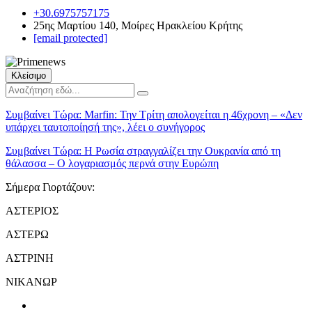
+30.6975757175
25ης Μαρτίου 140, Μοίρες Ηρακλείου Κρήτης
[email protected]
Κλείσιμο
Συμβαίνει Τώρα:
Marfin: Την Τρίτη απολογείται η 46χρονη – «Δεν
υπάρχει ταυτοποίησή της», λέει ο συνήγορος
Συμβαίνει Τώρα:
Η Ρωσία στραγγαλίζει την Ουκρανία από τη
θάλασσα – Ο λογαριασμός περνά στην Ευρώπη
Σήμερα Γιορτάζουν:
ΑΣΤΕΡΙΟΣ
ΑΣΤΕΡΩ
ΑΣΤΡΙΝΗ
ΝΙΚΑΝΩΡ