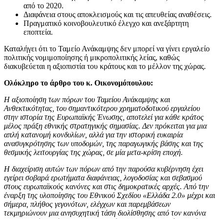
από το 2020.
Διαφάνεια στους αποκλεισμούς και τις απευθείας αναθέσεις.
Πραγματικό κοινοβουλευτικό έλεγχο και ανεξάρτητη
εποπτεία.
Καταλήγει ότι το Ταμείο Ανάκαμψης δεν μπορεί να γίνει εργαλείο
πολιτικής νομιμοποίησης ή μικροπολιτικής λείας, καθώς
διακυβεύεται η αξιοπιστία του κράτους και το μέλλον της χώρας.
Ολόκληρο το άρθρο του κ. Οικονομόπουλου:
Η αξιοποίηση των πόρων του Ταμείου Ανάκαμψης και
Ανθεκτικότητας, του σημαντικότερου χρηματοδοτικού εργαλείου
στην ιστορία της Ευρωπαϊκής Ένωσης, αποτελεί για κάθε κράτος
μέλος πράξη εθνικής στρατηγικής σημασίας. Δεν πρόκειται για μια
απλή κατανομή κονδυλίων, αλλά για την ιστορική ευκαιρία
ανασυγκρότησης των υποδομών, της παραγωγικής βάσης και της
θεσμικής λειτουργίας της χώρας, σε μία μετα-κρίση εποχή.
Η διαχείριση αυτών των πόρων από την παρούσα κυβέρνηση έχει
εγείρει σοβαρά ερωτήματα διαφάνειας, λογοδοσίας και σεβασμού
στους ευρωπαϊκούς κανόνες και στις δημοκρατικές αρχές. Από την
έναρξη της υλοποίησης του Εθνικού Σχεδίου «Ελλάδα 2.0» μέχρι και
σήμερα, πλήθος γεγονότων, ελέγχων και παρεμβάσεων
τεκμηριώνουν μια ανησυχητική τάση διολίσθησης από τον κανόνα