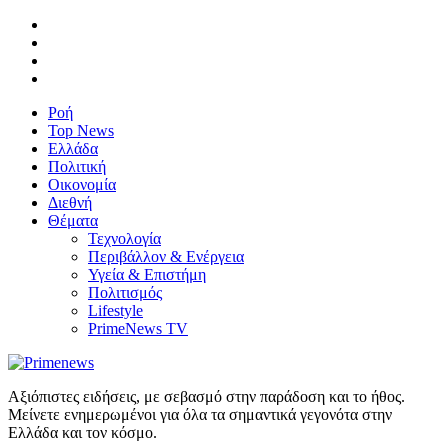
Ροή
Top News
Ελλάδα
Πολιτική
Οικονομία
Διεθνή
Θέματα
Τεχνολογία
Περιβάλλον & Ενέργεια
Υγεία & Επιστήμη
Πολιτισμός
Lifestyle
PrimeNews TV
Αξιόπιστες ειδήσεις, με σεβασμό στην παράδοση και το ήθος.
Μείνετε ενημερωμένοι για όλα τα σημαντικά γεγονότα στην
Ελλάδα και τον κόσμο.