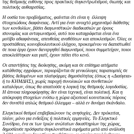
της θεσμικής ευθύνης προς πρακτικές συγκεντρωτισμού, σιωπής και
πολιτικής αυθαιρεσίας.
Η ουσία του προβλήματος, φαίνεται ότι είναι η έλλειψη
στοιχειώδους διαφάνειας.
Αντί για έναν ανοιχτό μηχανισμό διάθεσης
των κονδυλίων, βάσει διαγωνιστικών διαδικασιών με όρους
ισονομίας και ανταγωνισμού, αυτό που καταγράφεται είναι ένα
μοτίβο αδιαφάνειας, απευθείας αναθέσεων και αποκλεισμών. Όλες οι
προσπάθειες κοινοβουλευτικού ελέγχου, προκειμένου να διαπιστωθεί
σε ποια έργα έχουν διενεργηθεί διαγωνισμοί, ποιοι συμμετείχαν, ποιοι
αποκλείστηκαν και γιατί, έχουν πέσει στο κενό.
Οι απαντήσεις της διοίκησης, ακόμη και σε επίσημα αιτήματα
κατάθεσης εγγράφων, περιορίζονται σε γενικόλογες παραπομπές σε
βάσεις δεδομένων και πλατφόρμες δημοσιότητας (όπως η «Διαύγεια»
ή το ΚΗΜΔΗΣ), χωρίς παροχή συνολικών και συνθετικών
καταλόγων, όπως θα απαιτούσε η λογική της θεσμικής λογοδοσίας.
Η άπνοια πληροφόρησης δεν είναι τεχνική, είναι πολιτική. Και η
απόκρυψη στοιχείων ενόσω η χώρα αξιοποιεί κοινοτικούς πόρους
δεν συνιστά απλώς θεσμικό έλλειμμα – αλλά εν δυνάμει σκάνδαλο.
Ελεγκτικοί θεσμοί επιβεβαιώνουν τις ανησυχίες.
Δεν πρόκειται,
πλέον, μόνο για ενδείξεις ή πολιτικές ερμηνείες. Το Ελεγκτικό
Συνέδριο, ένα εκ των τριών ανώτατων δικαστηρίων της χώρας,
δημοσίευσε πρόσφατα συγκλονιστικά ευρήματα μετά από ανάλυση