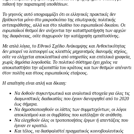
πιθανή την παραπομπή υποθέσεων.
Το γεγονός αυτό υπογραμμίζει ότι οι ελληνικές πρακτικές δεν
βρίσκονται μόνο στο μικροσκόπιο της εσωτερικής πολιτικής
αντιπαράθεσης, αλλά και στο πλαίσιο του ευρωπαϊκού δικαίου. Οι
ευρωπαϊκοί θεσμοί δεν ανέχονται την καταστρατήγηση των αρχών
της διαφάνειας, ούτε συγχωρούν την κατάχρηση εμπιστοσύνης.
Με απλά λόγια, το Εθνικό Σχέδιο Ανάκαμψης και Ανθεκτικότητας
δεν μπορεί να λειτουργεί ως κλειστός μηχανισμός διανομής ισχύος,
ούτε να ελέγχεται αποκλειστικά από υπηρεσίες και επιτελικά γραφεία,
χωρίς δημόσια λογοδοσία. Το πολιτικό σύστημα έχει χρέος να
αποκαταστήσει την αξιοπιστία του κράτους και των θεσμών απέναντι
στον πολίτη και στους ευρωπαϊκούς εταίρους.
Η απαίτηση είναι απλή και δίκαιη:
Να δοθούν συγκεντρωτικά και αναλυτικά στοιχεία για όλες τις
διαγωνιστικές διαδικασίες που έχουν διενεργηθεί από το 2020
έως σήμερα.
Να δημοσιοποιηθούν οι λίστες των συμμετεχόντων, οι λόγοι
αποκλεισμού και οι συμβάσεις που κατέληξαν σε ανάθεση.
Να ελεγχθούν όλες οι τροποποιήσεις έργων ή απεντάξεις που
έγιναν εν κρυπτώ.
Και τέλος, να διασφαλιστεί πραγματικός κοινοβουλευτικός