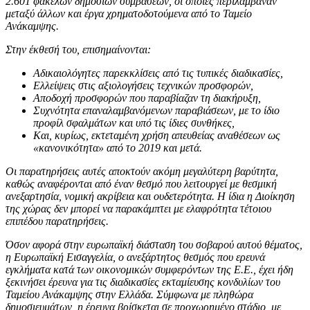
2.601 φακέλων δημοσίων συμβάσεων, οι οποίες περιλάμβαναν
μεταξύ άλλων και έργα χρηματοδοτούμενα από το Ταμείο
Ανάκαμψης.
Στην έκθεσή του, επισημαίνονται:
Αδικαιολόγητες παρεκκλίσεις από τις τυπικές διαδικασίες
,
Ελλείψεις στις αξιολογήσεις τεχνικών προσφορών
,
Αποδοχή προσφορών που παραβίαζαν τη διακήρυξη
,
Συχνότητα επαναλαμβανόμενων παραβιάσεων
, με το ίδιο
προφίλ σφαλμάτων και υπό τις ίδιες συνθήκες,
Και, κυρίως, εκτεταμένη χρήση απευθείας αναθέσεων ως
«κανονικότητα» από το 2019 και μετά.
Οι παρατηρήσεις αυτές αποκτούν ακόμη μεγαλύτερη βαρύτητα,
καθώς αναφέρονται από έναν θεσμό που λειτουργεί με θεσμική
ανεξαρτησία, νομική ακρίβεια και ουδετερότητα. Η ίδια η Διοίκηση
της χώρας δεν μπορεί να παρακάμπτει με ελαφρότητα τέτοιου
επιπέδου παρατηρήσεις.
Όσον αφορά στην ευρωπαϊκή διάσταση του σοβαρού αυτού θέματος,
η
Ευρωπαϊκή Εισαγγελία, ο ανεξάρτητος θεσμός που ερευνά
εγκλήματα κατά των οικονομικών συμφερόντων της Ε.Ε., έχει ήδη
ξεκινήσει έρευνα για τις διαδικασίες εκταμίευσης κονδυλίων του
Ταμείου Ανάκαμψης στην Ελλάδα. Σύμφωνα με πληθώρα
δημοσιευμάτων, η έρευνα βρίσκεται σε προχωρημένο στάδιο, με