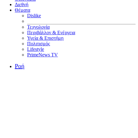
Διεθνή
Θέματα
Dislike
Τεχνολογία
Περιβάλλον & Ενέργεια
Υγεία & Επιστήμη
Πολιτισμός
Lifestyle
PrimeNews TV
Ροή