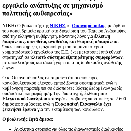
εργαλείο ανάπτυξης σε μηχανισμό
πολιτικής αυθαιρεσίας»
ΝΙΚΗ:
Ο βουλευτής της
ΝΙΚΗΣ
, κ.
Οικονομόπουλος
, με άρθρο
του ασκεί δριμεία κριτική στη διαχείριση του Ταμείου Ανάκαμψης
από την ελληνική κυβέρνηση, κάνοντας λόγο για
έλλειψη
διαφάνειας, απευθείας αναθέσεις και θεσμική αδιαφάνεια
.
Όπως υποστηρίζει, η αξιοποίηση του σημαντικότερου
χρηματοδοτικού εργαλείου της Ε.Ε. έχει μετατραπεί από εθνική
στρατηγική σε
κλειστό σύστημα εξυπηρέτησης συμφερόντων
,
με αποκλεισμούς και σιωπή γύρω από τις διαδικασίες ανάθεσης
έργων.
Ο κ. Οικονομόπουλος επισημαίνει ότι οι απόπειρες
κοινοβουλευτικού ελέγχου εμποδίζονται συστηματικά, ενώ η
κυβέρνηση παραπέμπει σε διάσπαρτες βάσεις δεδομένων χωρίς
ουσιαστική πληροφόρηση. Την ίδια στιγμή,
έκθεση του
Ελεγκτικού Συνεδρίου
καταγράφει σοβαρές παρατυπίες σε 2.600
δημόσιες συμβάσεις, ενώ η
Ευρωπαϊκή Εισαγγελία έχει
ξεκινήσει έρευνα
για την εκταμίευση των κονδυλίων.
Ο βουλευτής ζητά άμεσα:
Αναλυτικά στοιχεία για όλες τις διαγωνιστικές διαδικασίες