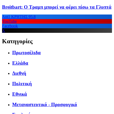
Breitbart: Ο Τραμπ μπορεί να φέρει πίσω τα Γλυπτά
Ant1 ΚΡΗΤΗΣ 95.8
YouTube
Facebook
X
Κατηγορίες
Πρωτοσέλιδα
Ελλάδα
Διεθνή
Πολιτική
Εθνικά
Μεταναστευτικό - Προσφυγικό