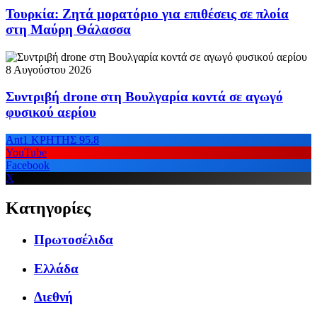
Τουρκία: Ζητά μορατόριο για επιθέσεις σε πλοία
στη Μαύρη Θάλασσα
8 Αυγούστου 2026
Συντριβή drone στη Βουλγαρία κοντά σε αγωγό
φυσικού αερίου
Ant1 ΚΡΗΤΗΣ 95.8
YouTube
Facebook
X
Κατηγορίες
Πρωτοσέλιδα
Ελλάδα
Διεθνή