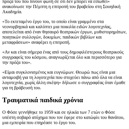
πρόζα του που δίνουν φωνή σε ότι δεν μπορεί να ειπωθεί»
ανακοίνωσε την Πέμπτη η επιτροπή του βραβείου στη Σουηδική
Ακαδημία.
«Το εκτεταμένο έργο του, το οποίο είναι γραμμένο στα
νεονορβηγικά και καλύπτει μια ποικιλία ειδών λογοτεχνίας,
αποτελείται από έναν θησαυρό θεατρικών έργων, μυθιστορημάτων,
ποιητικών συλλογών, δοκιμίων, παιδικών βιβλίων και
μεταφράσεων» αναφέρει η επιτροπή.
«Αν και είναι σήμερα ένας από τους δημοφιλέστερους θεατρικούς
συγγραφείς του κόσμου, αναγνωρίζεται όλο και περισσότερο για
την πρόζα του».
«Είμαι συγκλονισμένος και ευγνώμων. Θεωρώ πως είναι μια
ανταμοιβή για τη λογοτεχνία που στοχεύει πάνω από όλα να είναι
λογοτεχνία, χωρίς άλλη σκέψη» δήλωσε ο συγγραφέας όταν έμαθε
για τη βράβευσή του.
Τραυματικά παιδικά χρόνια
Ο Φόσε γεννήθηκε το 1959 και σε ηλικία των 7 ετών ο Φόσε
υπέστη σοβαρό ατύχημα που τον έφερε στο κατώφλι του θανάτου,
μια εμπειρία που επηρέασε το έργο του.