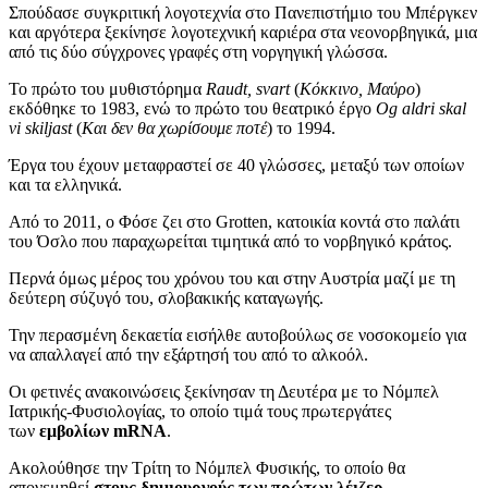
Σπούδασε συγκριτική λογοτεχνία στο Πανεπιστήμιο του Μπέργκεν
και αργότερα ξεκίνησε λογοτεχνική καριέρα στα νεονορβηγικά, μια
από τις δύο σύγχρονες γραφές στη νοργηγική γλώσσα.
Το πρώτο του μυθιστόρημα
Raudt
,
svart
(
Κόκκινο, Μαύρο
)
εκδόθηκε το 1983, ενώ το πρώτο του θεατρικό έργο
Og aldri skal
vi skiljast
(
Και δεν θα χωρίσουμε ποτέ
) το 1994.
Έργα του έχουν μεταφραστεί σε 40 γλώσσες, μεταξύ των οποίων
και τα ελληνικά.
Από το 2011, ο Φόσε ζει στο Grotten, κατοικία κοντά στο παλάτι
του Όσλο που παραχωρείται τιμητικά από το νορβηγικό κράτος.
Περνά όμως μέρος του χρόνου του και στην Αυστρία μαζί με τη
δεύτερη σύζυγό του, σλοβακικής καταγωγής.
Την περασμένη δεκαετία εισήλθε αυτοβούλως σε νοσοκομείο για
να απαλλαγεί από την εξάρτησή του από το αλκοόλ.
Οι φετινές ανακοινώσεις ξεκίνησαν τη Δευτέρα με το Νόμπελ
Ιατρικής-Φυσιολογίας, το οποίο τιμά τους πρωτεργάτες
των
εμβολίων mRNA
.
Ακολούθησε την Τρίτη το Νόμπελ Φυσικής, το οποίο θα
απονεμηθεί
στους δημιουργούς των πρώτων λέιζερ