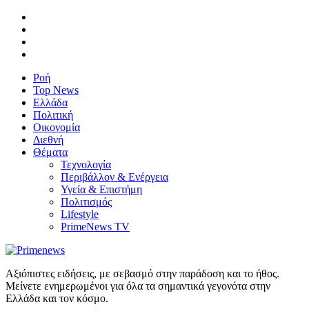
Ροή
Top News
Ελλάδα
Πολιτική
Οικονομία
Διεθνή
Θέματα
Τεχνολογία
Περιβάλλον & Ενέργεια
Υγεία & Επιστήμη
Πολιτισμός
Lifestyle
PrimeNews TV
Αξιόπιστες ειδήσεις, με σεβασμό στην παράδοση και το ήθος.
Μείνετε ενημερωμένοι για όλα τα σημαντικά γεγονότα στην
Ελλάδα και τον κόσμο.