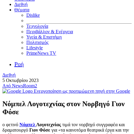
Διεθνή
Θέματα
Dislike
Τεχνολογία
Περιβάλλον & Ενέργεια
Υγεία & Επιστήμη
Πολιτισμός
Lifestyle
PrimeNews TV
Ροή
Διεθνή
5 Οκτωβρίου 2023
Από
NewsRoom2
Ενεργοποίηση ως προτιμώμενη πηγή στην Google
Νόμπελ Λογοτεχνίας στον Νορβηγό Γιον
Φόσε
ο φετινό
Νόμπελ
Λογοτεχνίας
τιμά τον νορβηγό συγγραφέα και
δραματουργό
Γιον Φόσε
για «τα καινοτόμα θεατρικά έργα και την