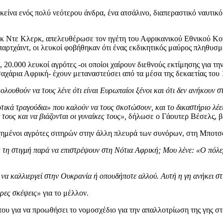
κείνα ενός πολύ νεότερου άνδρα, ένα ατσάλινο, διαπεραστικό ναυτικό 
ερίκ Ντε Κλερκ, απελευθέρωσε τον ηγέτη του Αφρικανικού Εθνικού 
παρτχάιντ, οι λευκοί φοβήθηκαν ότι ένας εκδικητικός μαύρος πληθυσμός
20.000 λευκοί αγρότες -οι οποίοι χαίρουν διεθνούς εκτίμησης για τη
αχάρια Αφρική- έχουν μεταναστεύσει από τα μέσα της δεκαετίας του 
ολουθούν να τους λένε ότι είναι Ευρωπαίοι ξένοι και ότι δεν ανήκουν σ
ά τραγούδια» που καλούν να τους σκοτώσουν, και το δικαστήριο λέει ό
τους και να βιάζονται οι γυναίκες τους»,
δήλωσε ο Γάουτερ Βέσελς, β
τυχημένοι αγρότες σιτηρών στην άλλη πλευρά των συνόρων, στη Μποτσο
ή τη στιγμή παρά να επιστρέψουν στη Νότια Αφρική; Μου λένε: «Ο πόλε
α καλλιεργεί στην Ουκρανία ή οπουδήποτε αλλού. Αυτή η γη ανήκει στη
ερες σκέψεις»
για το μέλλον.
ου για να προωθήσει το νομοσχέδιο για την απαλλοτρίωση της γης σ