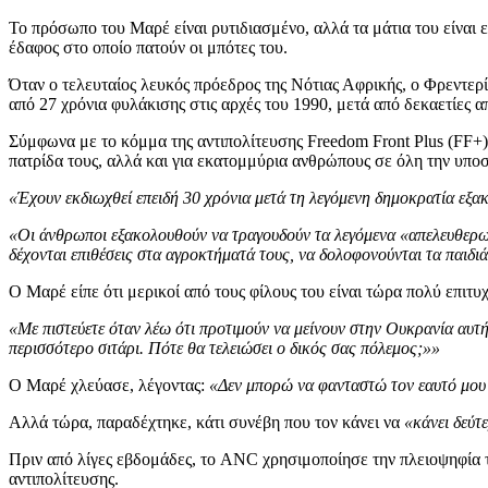
Το πρόσωπο του Μαρέ είναι ρυτιδιασμένο, αλλά τα μάτια του είναι ε
έδαφος στο οποίο πατούν οι μπότες του.
Όταν ο τελευταίος λευκός πρόεδρος της Νότιας Αφρικής, ο Φρεντ
από 27 χρόνια φυλάκισης στις αρχές του 1990, μετά από δεκαετίες α
Σύμφωνα με το κόμμα της αντιπολίτευσης Freedom Front Plus (FF+), 
πατρίδα τους, αλλά και για εκατομμύρια ανθρώπους σε όλη την υποσ
«Έχουν εκδιωχθεί επειδή 30 χρόνια μετά τη λεγόμενη δημοκρατία εξακ
«Οι άνθρωποι εξακολουθούν να τραγουδούν τα λεγόμενα «απελευθερωτικ
δέχονται επιθέσεις στα αγροκτήματά τους, να δολοφονούνται τα παιδιά 
Ο Μαρέ είπε ότι μερικοί από τους φίλους του είναι τώρα πολύ επι
«Με πιστεύετε όταν λέω ότι προτιμούν να μείνουν στην Ουκρανία αυτ
περισσότερο σιτάρι. Πότε θα τελειώσει ο δικός σας πόλεμος;»»
Ο Μαρέ χλεύασε, λέγοντας:
«Δεν μπορώ να φανταστώ τον εαυτό μου ν
Αλλά τώρα, παραδέχτηκε, κάτι συνέβη που τον κάνει να
«κάνει δεύτ
Πριν από λίγες εβδομάδες, το ANC χρησιμοποίησε την πλειοψηφία τ
αντιπολίτευσης.