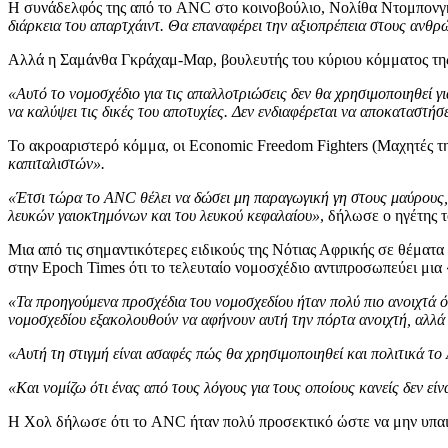
Η συνάδελφός της από το ANC στο κοινοβούλιο, Νολίθα Ντομπονγκ
διάρκεια του απαρτχάιντ. Θα επαναφέρει την αξιοπρέπεια στους ανθρ
Αλλά η Σαμάνθα Γκράχαμ-Μαρ, βουλευτής του κύριου κόμματος της
«Αυτό το νομοσχέδιο για τις απαλλοτριώσεις δεν θα χρησιμοποιηθεί γι
να καλύψει τις δικές του αποτυχίες. Δεν ενδιαφέρεται να αποκαταστήσε
Το ακροαριστερό κόμμα, οι Economic Freedom Fighters (Μαχητές της
καπιταλιστών».
«Έτσι τώρα το ANC θέλει να δώσει μη παραγωγική γη στους μαύρους, μ
λευκών γαιοκτημόνων και του λευκού κεφαλαίου»
, δήλωσε ο ηγέτης 
Μια από τις σημαντικότερες ειδικούς της Νότιας Αφρικής σε θέμα
στην Epoch Times ότι το τελευταίο νομοσχέδιο αντιπροσωπεύει μι
«Τα προηγούμενα προσχέδια του νομοσχεδίου ήταν πολύ πιο ανοιχτά ό
νομοσχεδίου εξακολουθούν να αφήνουν αυτή την πόρτα ανοιχτή, αλλά
«Αυτή τη στιγμή είναι ασαφές πώς θα χρησιμοποιηθεί και πολιτικά το A
«Και νομίζω ότι ένας από τους λόγους για τους οποίους κανείς δεν είνα
Η Χολ δήλωσε ότι το ANC ήταν πολύ προσεκτικό ώστε να μην υπαι