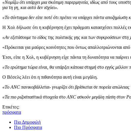
«Νομίζω ότι υπάρχει μια σκόπιμη παρερμηνεία, ιδίως από τους υποστ
για τη γη, και αυτό δεν ισχύει».
«Το σύνταγμα δεν είπε ποτέ ότι πρέπει να υπάρχει πάντα αποζημίωση και
Η Χολ δήλωσε ότι η κυβέρνηση έχει πράγματι κατασχέσει πολλές εκ
«Αν εξετάσουμε το είδος της πολιτικής γης και των συγκρούσεων στη
«Πρόκειται για μαύρες κοινότητες που όντως απαλλοτριώνονται από 
Έτσι, είπε η Χολ, η κυβέρνηση είχε πάντα τη δυνατότητα να παίρνει 
«Το ερώτημα τώρα είναι, θα υπάρξει κάποια στιγμή στο εγγύς μέλλον 
Ο Βέσελς λέει ότι η πιθανότητα αυτή είναι μεγάλη.
«Το ANC πανικοβάλλεται- γνωρίζει ότι βρίσκεται σε πορεία απώλειας τ
«Τα πιο ριζοσπαστικά στοιχεία στο ANC ασκούν μεγάλη πίεση στον Ραμ
Ετικέτες:
πρόσφατα
Πιο Δημοφιλή
Πιο Πρόσφατα