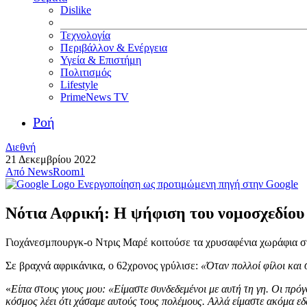
Dislike
Τεχνολογία
Περιβάλλον & Ενέργεια
Υγεία & Επιστήμη
Πολιτισμός
Lifestyle
PrimeNews TV
Ροή
Διεθνή
21 Δεκεμβρίου 2022
Από
NewsRoom1
Ενεργοποίηση ως προτιμώμενη πηγή στην Google
Νότια Αφρική: Η ψήφιση του νομοσχεδίου γ
Γιοχάνεσμπουργκ-ο Ντρις Μαρέ κοιτούσε τα χρυσαφένια χωράφια στ
Σε βραχνά αφρικάνικα, ο 62χρονος γρύλισε:
«Όταν πολλοί φίλοι και 
«
Είπα στους γιους μου: «Είμαστε συνδεδεμένοι με αυτή τη γη. Οι πρ
κόσμος λέει ότι χάσαμε αυτούς τους πολέμους. Αλλά είμαστε ακόμα 