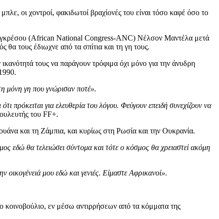
μπλε, οι χοντροί, φακιδωτοί βραχίονές του είναι τόσο καφέ όσο το
Κογκρέσου (African National Congress-ANC) Νέλσον Μαντέλα μετά
 θα τους έδιωχνε από τα σπίτια και τη γη τους.
ν ικανότητά τους να παράγουν τρόφιμα όχι μόνο για την άνυδρη
1990.
τη μόνη γη που γνώρισαν ποτέ».
τι πρόκειται για ελευθερία του λόγου. Φεύγουν επειδή συνεχίζουν να
ουλευτής του FF+.
υάνα και τη Ζάμπια, και κυρίως στη Ρωσία και την Ουκρανία.
μος εδώ θα τελειώσει σύντομα και τότε ο κόσμος θα χρειαστεί ακόμη
ν οικογένειά μου εδώ και γενιές. Είμαστε Αφρικανοί».
το κοινοβούλιο, εν μέσω αντιρρήσεων από τα κόμματα της