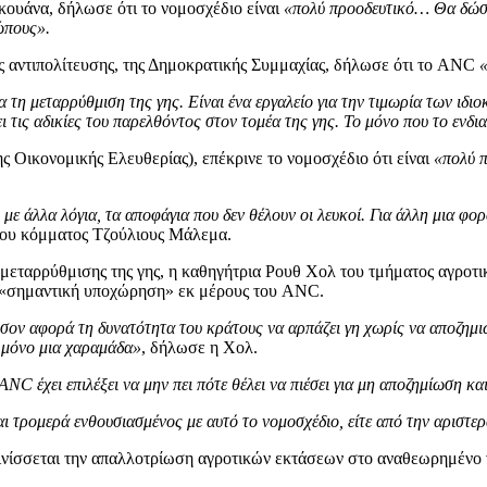
ουάνα, δήλωσε ότι το νομοσχέδιο είναι
«πολύ προοδευτικό… Θα δώσε
ώπους».
 αντιπολίτευσης, της Δημοκρατικής Συμμαχίας, δήλωσε ότι το ANC
«
α τη μεταρρύθμιση της γης. Είναι ένα εργαλείο για την τιμωρία των ιδι
ι τις αδικίες του παρελθόντος στον τομέα της γης. Το μόνο που το ενδια
 Οικονομικής Ελευθερίας), επέκρινε το νομοσχέδιο ότι είναι
«πολύ π
ε άλλα λόγια, τα αποφάγια που δεν θέλουν οι λευκοί. Για άλλη μια φορ
του κόμματος Τζούλιους Μάλεμα.
τα μεταρρύθμισης της γης, η καθηγήτρια Ρουθ Χολ του τμήματος αγρ
α «σημαντική υποχώρηση» εκ μέρους του ANC.
σον αφορά τη δυνατότητα του κράτους να αρπάζει γη χωρίς να αποζημιώ
 μόνο μια χαραμάδα»
, δήλωσε η Χολ.
NC έχει επιλέξει να μην πει πότε θέλει να πιέσει για μη αποζημίωση και
ι τρομερά ενθουσιασμένος με αυτό το νομοσχέδιο, είτε από την αριστερά ε
νίσσεται την απαλλοτρίωση αγροτικών εκτάσεων στο αναθεωρημένο 