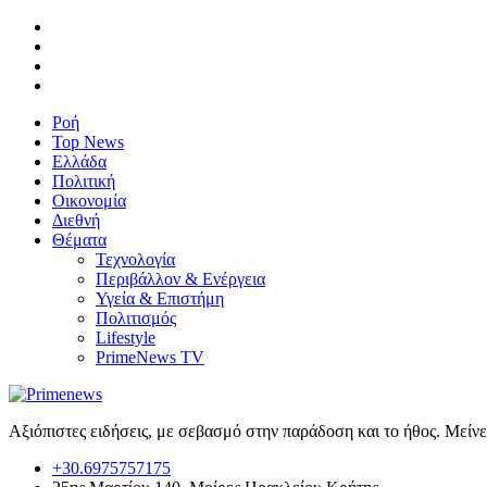
Ροή
Top News
Ελλάδα
Πολιτική
Οικονομία
Διεθνή
Θέματα
Τεχνολογία
Περιβάλλον & Ενέργεια
Υγεία & Επιστήμη
Πολιτισμός
Lifestyle
PrimeNews TV
Αξιόπιστες ειδήσεις, με σεβασμό στην παράδοση και το ήθος. Μείν
+30.6975757175