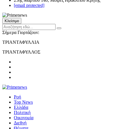
25ης Μαρτίου 140, Μοίρες Ηρακλείου Κρήτης
[email protected]
Κλείσιμο
Σήμερα Γιορτάζουν:
ΤΡΙΑΝΤΑΦΥΛΛΙΑ
ΤΡΙΑΝΤΑΦΥΛΛΟΣ
Ροή
Top News
Ελλάδα
Πολιτική
Οικονομία
Διεθνή
Θέματα