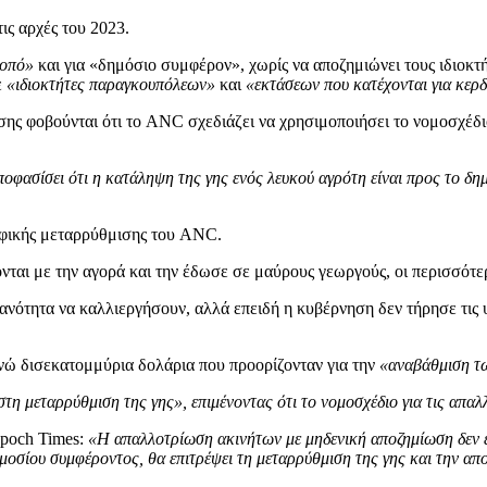
ις αρχές του 2023.
κοπό»
και για «δημόσιο συμφέρον», χωρίς να αποζημιώνει τους ιδιοκτή
ε
«ιδιοκτήτες παραγκουπόλεων»
και
«εκτάσεων που κατέχονται για κερδ
ης φοβούνται ότι το ANC σχεδιάζει να χρησιμοποιήσει το νομοσχέδιο 
ποφασίσει ότι η κατάληψη της γης ενός λευκού αγρότη είναι προς το δη
αφικής μεταρρύθμισης του ANC.
νται με την αγορά και την έδωσε σε μαύρους γεωργούς, οι περισσότε
ικανότητα να καλλιεργήσουν, αλλά επειδή η κυβέρνηση δεν τήρησε τις 
ενώ δισεκατομμύρια δολάρια που προορίζονταν για την
«αναβάθμιση τ
η μεταρρύθμιση της γης», επιμένοντας ότι το νομοσχέδιο για τις απα
poch Times:
«Η απαλλοτρίωση ακινήτων με μηδενική αποζημίωση δεν εί
μοσίου συμφέροντος, θα επιτρέψει τη μεταρρύθμιση της γης και την α