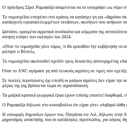
Ο πρόεδρος Σίριλ Ραμαφόζα αναμένεται να το υπογράψει ως νόμο στ
Το νομοσχέδιο επιτρέπει στο κράτος να κατάσχει γη για
«δημόσιο σ
κατάσχεση εγκαταλελειμμένων εκτάσεων, ακινήτων που ανήκουν σ
Ωστόσο, ορισμένα αγροτικά συνδικάτα και κόμματα της αντιπολίτευσ
κίνηση ενόψει των εκλογών του 2024.
«Όταν το νομοσχέδιο γίνει νόμος, τι θα εμποδίσει την κυβέρνηση να α
ρώτησε ο Βέσελς.
Το νομοσχέδιο ακολουθεί σχεδόν τρεις δεκαετίες αποτυχημένης εδ
Όταν το ANC αγόρασε γη από λευκούς αγρότες σε τιμές που σχετίζο
Σε πολλές περιπτώσεις όχι επειδή οι μαύροι αγρότες δεν είχαν την 
μέρος της γης βρίσκεται τώρα σε αγρανάπαυση.
Τα μαζικά κρατικά γεωργικά έργα έχουν επίσης υποστεί διαφθορά, 
Ο Ραμαφόζα δήλωσε στο κοινοβούλιο ότι είχαν γίνει
«σοβαρά λάθη στ
Η υπουργός δημοσίων έργων του, Πατρίσια ντε Λιλ, δήλωσε στην E
μηχανισμός απόκτησης που σε κατάλληλες περιπτώσεις, για λόγους δη