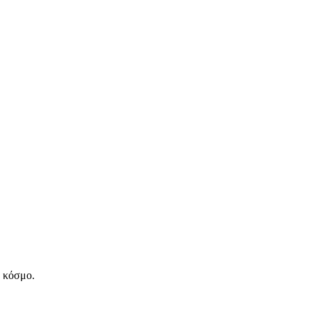
ν κόσμο.