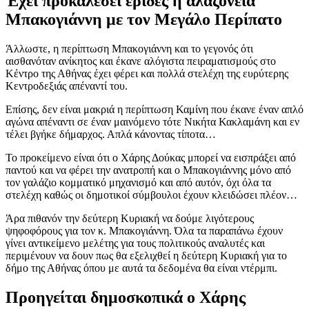
Έχει προκαλέσει έριδες η αλαζονεία
Μπακογιάννη με τον Μεγάλο Περίπατο
Άλλωστε, η περίπτωση Μπακογιάννη και το γεγονός ότι
αισθανόταν ανίκητος και έκανε αλόγιστα πειραματισμούς στο
Κέντρο της Αθήνας έχει φέρει και πολλά στελέχη της ευρύτερης
Κεντροδεξιάς απέναντί του.
Επίσης, δεν είναι μακριά η περίπτωση Καμίνη που έκανε έναν απλό
αγώνα απέναντι σε έναν μαινόμενο τότε Νικήτα Κακλαμάνη και εν
τέλει βγήκε δήμαρχος. Απλά κάνοντας τίποτα…
Το προκείμενο είναι ότι ο Χάρης Δούκας μπορεί να εισπράξει από
παντού και να φέρει την ανατροπή και ο Μπακογιάννης μόνο από
τον γαλάζιο κομματικό μηχανισμό και από αυτόν, όχι όλα τα
στελέχη καθώς οι δημοτικοί σύμβουλοι έχουν κλειδώσει πλέον…
Άρα πιθανόν την δεύτερη Κυριακή να δούμε λιγότερους
ψηφοφόρους για τον κ. Μπακογιάννη. Όλα τα παραπάνω έχουν
γίνει αντικείμενο μελέτης για τους πολιτικούς αναλυτές και
περιμένουν να δουν πως θα εξελιχθεί η δεύτερη Κυριακή για το
δήμο της Αθήνας όπου με αυτά τα δεδομένα θα είναι ντέρμπι.
Προηγείται δημοσκοπικά ο Χάρης