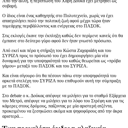
Από την άλλη, η περίπτωση του Χάρη Δούκα έχει μετρηθεί ως
σοβαρή.
Ο ίδιος είναι ένας καθηγητής στο Πολυτεχνείο, χωρίς να έχει
απασχολήσει πολύ την πολιτική ζωή αφού μέχρι τώρα ήταν
τομεάρχης περιβάλλοντος και ενέργειας στο ΠΑΣΟΚ.
Στις εκλογές έκανε την έκπληξη καθώς δεν περίμενε κανείς ότι θα
έμπαινε στο δεύτερο γύρο αφού δεν ήταν γνωστό πρόσωπο.
Από εκεί και πέρα η στήριξη του Κώστα Ζαχαριάδη και του
ΣΥΡΙΖΑ προς το πρόσωπό του έχει δημιουργήσει μία νέα
δυναμική για την υποψηφιότητά του καθώς θεωρείται ως «πρόβα
γάμου» μεταξύ του ΠΑΣΟΚ και του ΣΥΡΙΖΑ.
Και είναι σίγουρο ότι θα πέσουν πάνω στην υποψηφιότητά του
αρκετά στελέχη του ΣΥΡΙΖΑ που επιθυμούν αυτή την σύμπραξη
με το ΠΑΣΟΚ.
Στο debate ο κ. Δούκας απέφυγε να μιλήσει για το σταθμό Εξάρχεια
του Μετρό, απέφυγε να μιλήσει για το λόφο του Στρέφη και για τις
κάμερες στους δρόμους, παίζοντας με μία αριστερή ατζέντα,
προκειμένου να ξεσηκώσει ακόμα και ψηφοφόρους από την άκρα
αριστερά…