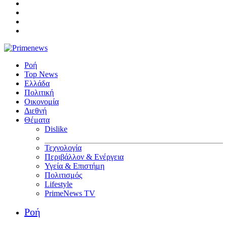
Ροή
Top News
Ελλάδα
Πολιτική
Οικονομία
Διεθνή
Θέματα
Dislike
Τεχνολογία
Περιβάλλον & Ενέργεια
Υγεία & Επιστήμη
Πολιτισμός
Lifestyle
PrimeNews TV
Ροή