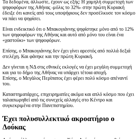
Τα δεδομένα, άλλωστε, έχουν ως εξής: Η χαμηλή συμμετοχή των
ψηφοφόρων της Αθήνας -μόλις το 32%- στην πρώτη Κυριακή
έδειξε ότι κανείς από τους υποψήφιους δεν προσέλκυσε τον κόσμο
να πάει να ψηφίσει.
Είναι ενδεικτικό ότι ο Μπακογιάννης ψηφίστηκε μόνο από το 12%
των ψηφοφόρων της Αθήνας και αυτό από μόνο του είναι ένα
«χαστούκι» των ψηφοφόρων.
Επίσης, ο Μπακογιάννης δεν έχει γίνει αρεστός από πολλά δεξιά
στελέχη. Και φάνηκε και την πρώτη Κυριακή.
Δεν γίνεται η ΝΔ στις εθνικές εκλογές να έχει μεγάλη συμμετοχή
και για το δήμο της Αθήνας να υπάρχει τέτοια αποχή.
Επίσης, ο Μεγάλος Περίπατος έχει φέρει πολύ κόσμο απέναντί
του.
Καταστηματάρχες, επιχειρηματίες ακόμα και απλό κόσμο που έχει
ταλαιπωρηθεί από τις συνεχείς αλλαγές στο Κέντρο και
συγκεκριμένα στην Πανεπιστημίου.
Έχει πολυσυλλεκτικό ακροατήριο ο
Δούκας