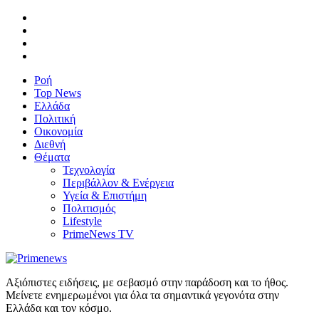
Ροή
Top News
Ελλάδα
Πολιτική
Οικονομία
Διεθνή
Θέματα
Τεχνολογία
Περιβάλλον & Ενέργεια
Υγεία & Επιστήμη
Πολιτισμός
Lifestyle
PrimeNews TV
Αξιόπιστες ειδήσεις, με σεβασμό στην παράδοση και το ήθος.
Μείνετε ενημερωμένοι για όλα τα σημαντικά γεγονότα στην
Ελλάδα και τον κόσμο.