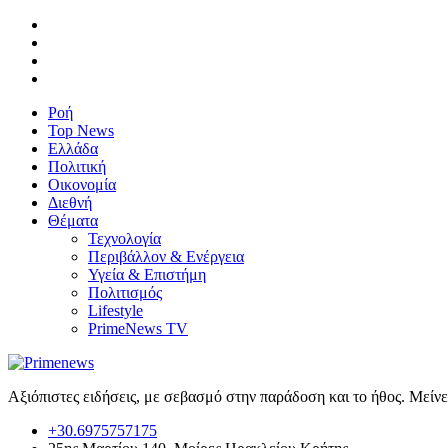
Ροή
Top News
Ελλάδα
Πολιτική
Οικονομία
Διεθνή
Θέματα
Τεχνολογία
Περιβάλλον & Ενέργεια
Υγεία & Επιστήμη
Πολιτισμός
Lifestyle
PrimeNews TV
Αξιόπιστες ειδήσεις, με σεβασμό στην παράδοση και το ήθος. Μείν
+30.6975757175