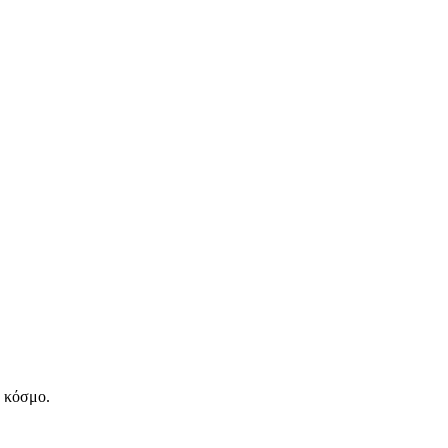
ν κόσμο.