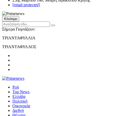
25ης Μαρτίου 140, Μοίρες Ηρακλείου Κρήτης
[email protected]
Κλείσιμο
Σήμερα Γιορτάζουν:
ΤΡΙΑΝΤΑΦΥΛΛΙΑ
ΤΡΙΑΝΤΑΦΥΛΛΟΣ
Ροή
Top News
Ελλάδα
Πολιτική
Οικονομία
Διεθνή
Θέματα