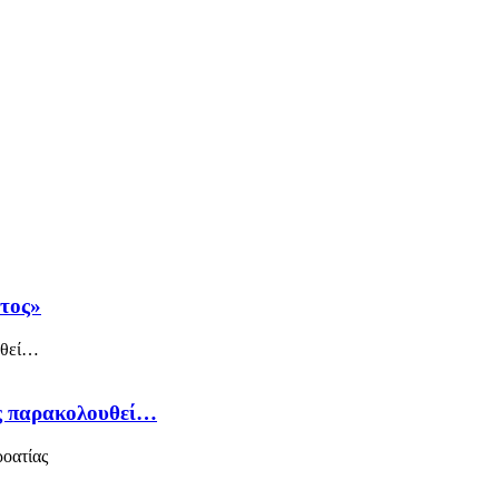
άτος»
ός παρακολουθεί…