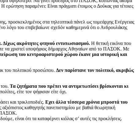
ακόμα υψηλότερο: Να γίνει πρόεδρος στο ΠΑΣΟΚ, κοιτώντας ακόμα
Η ερώτηση παραμένει: Είναι πράγματι έτοιμος ο Δούκας για τέτοιες
ίσης, προσκεκλημένος στα τηλεοπτικά πάνελ ως τομεάρχης Ενέργειας
ένο λόγο του επιβεβαίωνε σχεδόν καθημερινά ότι ο Ανδρουλάκης
σα. Δίχως ακρότητες φτηνού εντυπωσιασμού.
Η θετική εικόνα που
 ώστε να χριστεί υποψήφιος δήμαρχος Αθηναίων από το ΠΑΣΟΚ. Με
πείρωση του κεντροαριστερού χώρου έκανε μια ιστορική και
ρικ του πολιτικού προσώπου.
Δεν παρίστανε τον πολιτικό, ακριβώς
 του.
Τα ζητήματα που πρέπει να αντιμετωπίσει βρίσκονται κι
ολίτες, είτε τον ψήφισαν είτε όχι.
άσει και τρικλοποδιές.
Εχει άλλα τέσσερα χρόνια μπροστά του
ς αξιόπιστος καθηγητής πανεπιστημίου με βαθιά θεωρητική
υ ΠΑΣΟΚ.
ούμε, είναι ότι τα καταφέρνει κιόλας σ’ αυτές τις προκλήσεις.