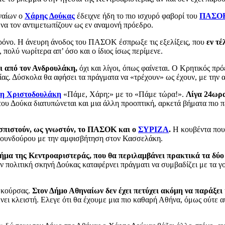
ναίων ο
Χάρης Δούκας
έδειχνε ήδη το πιο ισχυρό φαβορί του
ΠΑΣΟ
 να τον αντιμετωπίζουν ως εν αναμονή πρόεδρο.
όνο. Η άνευρη άνοδος του ΠΑΣΟΚ έσπρωξε τις εξελίξεις, που
εν τέ
πολύ νωρίτερα απ’ όσο και ο ίδιος ίσως περίμενε.
ι από τον Ανδρουλάκη,
όχι και λίγοι, όπως φαίνεται. Ο Κρητικός 
ίας. Δύσκολα θα αφήσει τα πράγματα να «τρέχουν» ως έχουν, με την α
η Χριστοδουλάκη
«Πάμε, Χάρη;» με το «Πάμε τώρα!».
Λίγα 24ωρα
υ Δούκα διατυπώνεται και μια άλλη προοπτική, αρκετά βήματα πιο π
σπιστούν, ως γνωστόν, το ΠΑΣΟΚ και ο
ΣΥΡΙΖΑ
.
Η κουβέντα που 
μουνδούρου με την αμφισβήτηση στον Κασσελάκη.
χήμα της Κεντροαριστεράς, που θα περιλαμβάνει πρακτικά τα δύο
ην πολιτική σκηνή Δούκας καταφέρνει πράγματι να συμβαδίζει με τα
ς κούρσας.
Στον Δήμο Αθηναίων δεν έχει πετύχει ακόμη να παράξει 
ει κλειστή. Ελεγε ότι θα έχουμε μια πιο καθαρή Αθήνα, όμως ούτε 