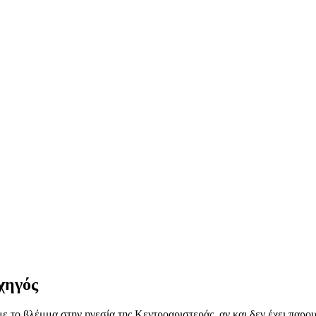
χηγός
 το βλέμμα στην ηγεσία της Κεντροαριστεράς, αν και δεν έχει παρου