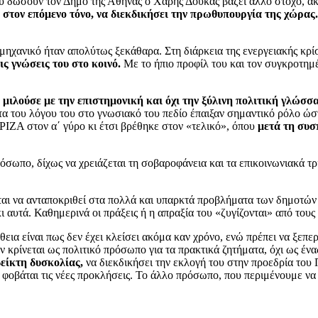
ου δώσουν τον Δήμο της Αθήνας ο Χάρης Δούκας βάζει άλλο στόχο, 
στον επόμενο τόνο, να διεκδικήσει την πρωθυπουργία της χώρας.
μηχανικό ήταν απολύτως ξεκάθαρα. Στη διάρκεια της ενεργειακής κρ
ς γνώσεις του στο κοινό.
Με το ήπιο προφίλ του και τον συγκροτημ
ο
μιλούσε με την επιστημονική και όχι την ξύλινη πολιτική γλώσ
τητα του λόγου του στο γνωσιακό του πεδίο έπαιξαν σημαντικό ρόλο
ΡΙΖΑ στον α΄ γύρο κι έτσι βρέθηκε στον «τελικό», όπου
μετά τη συσ
ρόσωπο, δίχως να χρειάζεται τη σοβαροφάνεια και τα επικοινωνιακά τ
ται να ανταποκριθεί στα πολλά και υπαρκτά προβλήματα των δημοτών
ι αυτά. Καθημερινά οι πράξεις ή η απραξία του «ζυγίζονται» από τους π
εια είναι πως δεν έχει κλείσει ακόμα καν χρόνο, ενώ πρέπει να ξεπερ
κρίνεται ως πολιτικό πρόσωπο για τα πρακτικά ζητήματα, όχι ως ένα
είκτη δυσκολίας,
να διεκδικήσει την εκλογή του στην προεδρία το
ν φοβάται τις νέες προκλήσεις. Το άλλο πρόσωπο, που περιμένουμε να δ