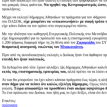
Πριν καν αποδείξει ότι ήταν σωστή η επιλογή των ψηφοφόρων να τ
πιο μακριά, όπως φαίνεται.
Να ηγηθεί της Κεντροαριστεράς ώστε, 
προκλήσεις;
Μέχρι να εκλεγεί δήμαρχος Αθηναίων τα πράγματα για τον 44χρονο 
του ΠΑΣΟΚ,
είχε μπορέσει να «επικοινωνήσει» με σαφή τρόπο τι
είχε κάνει διάνα να τον ορίσει στο συγκεκριμένο πόστο.
Με την ιδιότητα του καθηγητή Ενεργειακής Πολιτικής στο Μετσόβι
είχε δημιουργηθεί για το πρόσωπό του και η επιστημονική εγκυρό
1.200 ψήφους διαφορά πήρε τη 2η θέση από τον
Ζαχαριάδη
του ΣΥ
θεαματική ανατροπή, νικώντας τον
Μπακογιάννη
.
Πριν από τις αυτοδιοικητικές εκλογές ο Δούκας ήταν ένα άφθαρτο π
επειδή δεν ήταν πολιτικός.
Τα δεδομένα από τότε έχουν αλλάξει. Ως δήμαρχος Αθηναίων καλεί
εκτός της επιστημονικής εμπειρίας του,
αλλά πρέπει να τα λύσει κ
Αν και θα μπορούσε να έχει κάνει κάποια πράγματα έως τώρα, η αλήθ
στον δήμο για να πείσει ότι καλώς εξελέγη δήμαρχος.
Ομως πλέον 
γνώση.
Τώρα αποφασίζει να προσθέσει έναν ακόμα υψηλότερο δ
Το ένα πρόσωπο του Δούκα, που ήδη μας το έχει δείξει, είναι ότι δε
Ετικέτες:
πρόσφατα