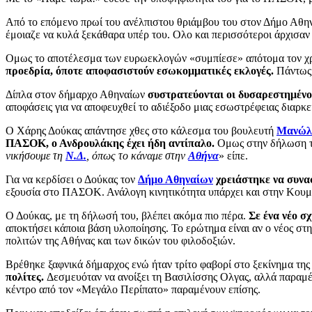
Από το επόμενο πρωί του ανέλπιστου θριάμβου του στον Δήμο Αθη
έμοιαζε να κυλά ξεκάθαρα υπέρ του. Ολο και περισσότεροι άρχισαν
Ομως το αποτέλεσμα των ευρωεκλογών «συμπίεσε» απότομα τον χρ
προεδρία, όποτε αποφασιστούν εσωκομματικές εκλογές.
Πάντως, 
Δίπλα στον δήμαρχο Αθηναίων
συστρατεύονται οι δυσαρεστημένο
αποφάσεις για να αποφευχθεί το αδιέξοδο μιας εσωστρέφειας διαρκε
Ο Χάρης Δούκας απάντησε χθες στο κάλεσμα του βουλευτή
Μανώλ
ΠΑΣΟΚ, ο Ανδρουλάκης έχει ήδη αντίπαλο.
Ομως στην δήλωση το
νικήσουμε τη
Ν.Δ.
, όπως το κάναμε στην
Αθήνα
» είπε.
Για να κερδίσει ο Δούκας τον
Δήμο Αθηναίων
χρειάστηκε να συνα
εξουσία στο ΠΑΣΟΚ. Ανάλογη κινητικότητα υπάρχει και στην Κου
Ο Δούκας, με τη δήλωσή του, βλέπει ακόμα πιο πέρα.
Σε ένα νέο σ
αποκτήσει κάποια βάση υλοποίησης. Το ερώτημα είναι αν ο νέος στ
πολιτών της Αθήνας και των δικών του φιλοδοξιών.
Βρέθηκε ξαφνικά δήμαρχος ενώ ήταν τρίτο φαβορί στο ξεκίνημα τη
πολίτες.
Δεσμευόταν να ανοίξει τη Βασιλίσσης Ολγας, αλλά παραμέν
κέντρο από τον «Μεγάλο Περίπατο» παραμένουν επίσης.