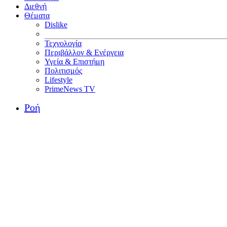
Διεθνή
Θέματα
Dislike
Τεχνολογία
Περιβάλλον & Ενέργεια
Υγεία & Επιστήμη
Πολιτισμός
Lifestyle
PrimeNews TV
Ροή