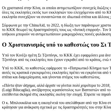
Οι χριστιανοί στην Κίνα, οι οποίοι αντιμετωπίζουν συνεχείς διώξεις
όλες τις εκκλησίες εκτός των εκκλησιών του ελεγχόμενου από το 
εκκλησία συνεχίζουν να συναντώνται σε ιδιωτικά σπίτια και άλλους
Σύμφωνα με την ChinaAid, το 2022, η δίωξη των παράνομων χριστια
το ΚΚΚ θεωρεί τις δραστηριότητές τους ως «δυτική επιρροή». Τον 
υπήκοοι μπορούν να αντιμετωπίσουν μακροχρόνιες ποινές φυλάκισης
Ο Χριστιανισμός υπό το καθεστώς του Σι Τ
Υπό τον Κινέζο ηγέτη Σι Τζινπίνγκ, το ΚΚΚ έχει εφαρμόσει μια άνε
Τζινπίνγκ από τις εκκλησίες που έχουν εγκριθεί από το κράτος, ενώ 
Υπό το ΚΚΚ, το καθεστώς εφάρμοσε το «Πατριωτικό Κίνημα των Τρι
αυτές τις κρατικά εγκεκριμένες εκκλησίες πρέπει να εγκρίνεται από
σπίτια και διαμερίσματα, και γίνονται στόχος του καθεστώτος.
«Πάντα ήταν άσχημα, αλλά άρχισε να γίνεται πολύ χειρότερα το 2018,
(Luigi Bilucaglia), ανεξάρτητος ιεραπόστολος των Βαπτιστών από τ
επιτίθενται σκληρά στις εκκλησίες εκείνη την εποχή. Έπρεπε να πηγα
Ο κ. Μπιλουκάλια και η οικογένειά του απελάθηκαν από την Κίνα σ
κράτησαν για ανάκριση σχετικά με τις δραστηριότητές του στην Κίνα