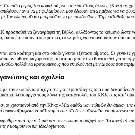
στο πίσω μέρος του κεφαλιού μου και είπε στους άλλους (Κινέζους χρι
απελάσουν αντί να με φυλακίσουν, μου έδωσαν επτά ημέρες για να φύγ
, με την ελπίδα ότι θα μπορούσαν να με παγιδεύσουν στην κατάθεσή μου
Κ προσπαθεί να ξαναγράψει τη Βίβλο, αλλάζοντας το κείμενο ώστε να
α, όπου έσπευσαν στις κρατικές εκκλησίες για να αγοράσουν όσα πε
νται υπό κράτηση και στα οποία γίνεται εξέταση αίματος. Σε γενικές
άποιον πιθανό «αγοραστή», το άτομο μπορεί να θανατωθεί για τα όργα
Ακούω πολλά για κρατούμενους που εκτελούνται με γιατρούς που περιμ
γανώσεις και σχολεία
 με τον εκλιπόντα σύζυγό της για περισσότερες από δύο δεκαετίες. Α
ιακάτικη λειτουργία τους λόγω της καταστολής του ΚΚΚ στις κατ’ οίκ
ι οι χριστιανοί από την Κίνα:
«Μια ομάδα των ειδικών δυνάμεων της 
ικά ορφανοτροφεία. Η αστυνομία είπε ότι δεν επιτρέπεται να οργανώνου
δρύθηκε από την κ. Σμιθ και τον εκλιπόντα σύζυγό της. Το κινεζικό κα
α την κομμουνιστική ιδεολογία του.