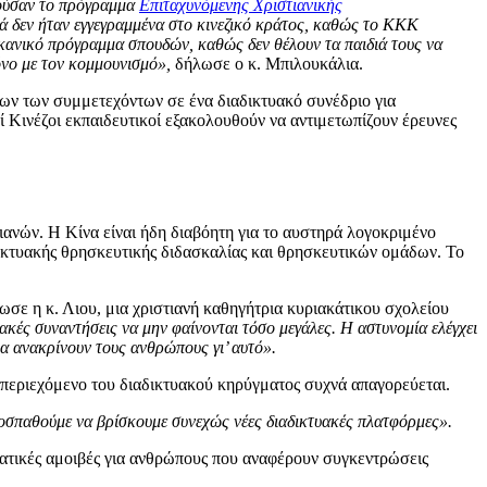
οιούσαν το πρόγραμμα
Επιταχυνόμενης Χριστιανικής
τά δεν ήταν εγγεγραμμένα στο κινεζικό κράτος, καθώς το ΚΚΚ
ικανικό πρόγραμμα σπουδών, καθώς δεν θέλουν τα παιδιά τους να
όνο με τον κομμουνισμό»,
δήλωσε ο κ. Μπιλουκάλια.
όλων των συμμετεχόντων σε ένα διαδικτυακό συνέδριο για
ί Κινέζοι εκπαιδευτικοί εξακολουθούν να αντιμετωπίζουν έρευνες
ιανών. Η Κίνα είναι ήδη διαβόητη για το αυστηρά λογοκριμένο
κτυακής θρησκευτικής διδασκαλίας και θρησκευτικών ομάδων. Το
λωσε η κ. Λιου, μια χριστιανή καθηγήτρια κυριακάτικου σχολείου
κές συναντήσεις να μην φαίνονται τόσο μεγάλες. Η αστυνομία ελέγχει
α ανακρίνουν τους ανθρώπους γι’ αυτό».
ο περιεχόμενο του διαδικτυακού κηρύγματος συχνά απαγορεύεται.
οσπαθούμε να βρίσκουμε συνεχώς νέες διαδικτυακές πλατφόρμες».
ματικές αμοιβές για ανθρώπους που αναφέρουν συγκεντρώσεις