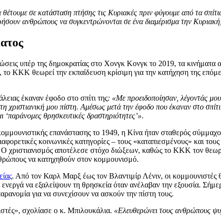
 θέτουμε σε κατάσταση πτήσης τις Κυριακές πριν φύγουμε από τα σπίτι
ήσουν ανθρώπους να συγκεντρώνονται σε ένα διαμέρισμα την Κυριακή,
ματος
λώσεις υπέρ της δημοκρατίας στο Χονγκ Κονγκ το 2019, τα κινήματα α
, το ΚΚΚ θεωρεί την εκπαίδευση κρίσιμη για την κατήχηση της επόμεν
άλειας έκαναν έφοδο στο σπίτι της
: «Με προειδοποίησαν, λέγοντάς μου
 χριστιανική μου πίστη. Αμέσως μετά την έφοδο που έκαναν στο σπίτι 
ται ‘παράνομες θρησκευτικές δραστηριότητες’»
.
 κομμουνιστικής επανάστασης το 1949, η Κίνα ήταν σταθερός σύμμαχ
ορετικές κοινωνικές κατηγορίες – τους «καταπιεσμένους» και τους «
 Ο χριστιανισμός αποτέλεσε στόχο διώξεων, καθώς το ΚΚΚ τον θεωρ
νθρώπους να κατηχηθούν στον κομμουνισμό.
είας
. Από τον Καρλ Μαρξ έως τον Βλαντιμίρ Λένιν, οι κομμουνιστές 
ενεργά να εξαλείψουν τη θρησκεία όταν ανέλαβαν την εξουσία. Σήμε
αρανομία για να συνεχίσουν να ασκούν την πίστη τους.
ιστές», σχολίασε ο κ. Μπιλουκάλια.
«Ελευθερώνει τους ανθρώπους ψυχ