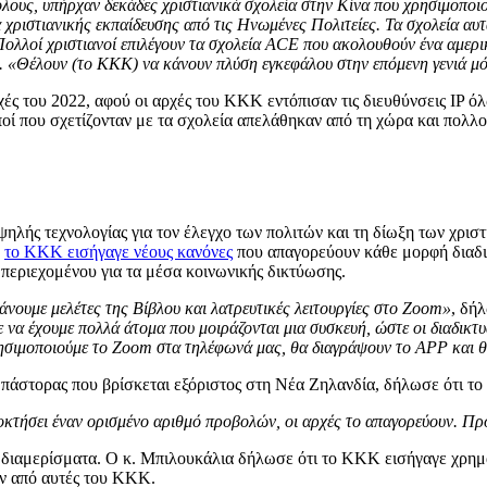
τόλους, υπήρχαν δεκάδες χριστιανικά σχολεία στην Κίνα που χρησιμοπ
χριστιανικής εκπαίδευσης από τις Ηνωμένες Πολιτείες. Τα σχολεία αυ
Πολλοί χριστιανοί επιλέγουν τα σχολεία ACE που ακολουθούν ένα αμερ
α. «Θέλουν (το ΚΚΚ) να κάνουν πλύση εγκεφάλου στην επόμενη γενιά μ
ρχές του 2022, αφού οι αρχές του ΚΚΚ εντόπισαν τις διευθύνσεις IP 
οί που σχετίζονταν με τα σχολεία απελάθηκαν από τη χώρα και πολλο
λής τεχνολογίας για τον έλεγχο των πολιτών και τη δίωξη των χριστ
,
το ΚΚΚ εισήγαγε νέους κανόνες
που απαγορεύουν κάθε μορφή διαδι
περιεχομένου για τα μέσα κοινωνικής δικτύωσης.
άνουμε μελέτες της Βίβλου και λατρευτικές λειτουργίες στο Zoom»
, δή
α έχουμε πολλά άτομα που μοιράζονται μια συσκευή, ώστε οι διαδικτυα
ησιμοποιούμε το Zoom στα τηλέφωνά μας, θα διαγράψουν το APP και θ
ς πάστορας που βρίσκεται εξόριστος στη Νέα Ζηλανδία, δήλωσε ότι τ
οκτήσει έναν ορισμένο αριθμό προβολών, οι αρχές το απαγορεύουν. Πρ
σε διαμερίσματα. Ο κ. Μπιλουκάλια δήλωσε ότι το ΚΚΚ εισήγαγε χρη
ν από αυτές του ΚΚΚ.