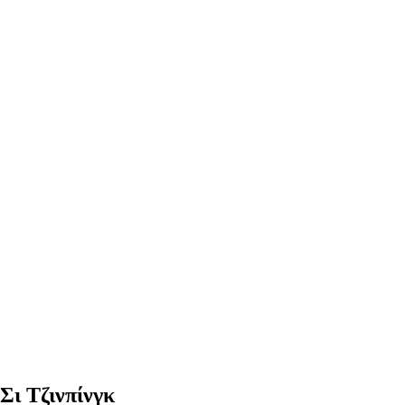
Σι Τζινπίνγκ