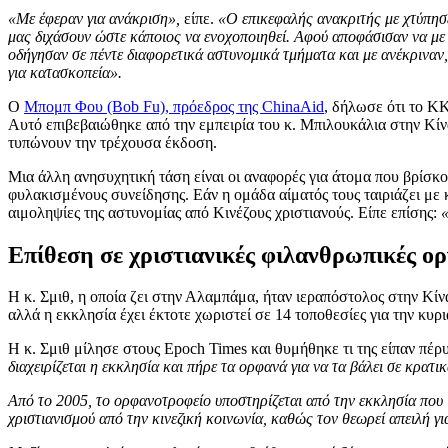
«Με έφεραν για ανάκριση»,
είπε.
«Ο επικεφαλής ανακριτής με χτύπησε 
μας διχάσουν ώστε κάποιος να ενοχοποιηθεί. Αφού αποφάσισαν να με 
οδήγησαν σε πέντε διαφορετικά αστυνομικά τμήματα και με ανέκριναν
για κατασκοπεία».
Ο
Μπομπ Φου (Bob Fu), πρόεδρος της ChinaAid
, δήλωσε ότι το ΚΚ
Αυτό επιβεβαιώθηκε από την εμπειρία του κ. Μπιλουκάλια στην Κίν
τυπώνουν την τρέχουσα έκδοση.
Μια άλλη ανησυχητική τάση είναι οι αναφορές για άτομα που βρίσκο
φυλακισμένους συνείδησης. Εάν η ομάδα αίματός τους ταιριάζει με κ
αιμοληψίες της αστυνομίας από Κινέζους χριστιανούς. Είπε επίσης:
«
Επίθεση σε χριστιανικές φιλανθρωπικές ορ
Η κ. Σμιθ, η οποία ζει στην Αλαμπάμα, ήταν ιεραπόστολος στην Κίνα
αλλά η εκκλησία έχει έκτοτε χωριστεί σε 14 τοποθεσίες για την κυρ
Η κ. Σμιθ μίλησε στους Epoch Times και θυμήθηκε τι της είπαν πέρυσ
διαχειρίζεται η εκκλησία και πήρε τα ορφανά για να τα βάλει σε κρατ
Από το 2005, το ορφανοτροφείο υποστηρίζεται από την εκκλησία που ι
χριστιανισμού από την κινεζική κοινωνία, καθώς τον θεωρεί απειλή γι