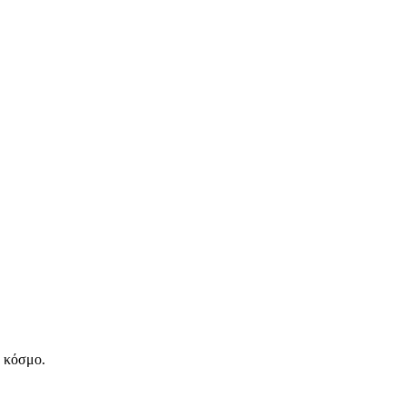
ν κόσμο.