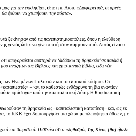
α μας για την εκκλησία»
, είπε η κ. Λιου.
«Διαφορετικά, οι αρχές
 θα έρθουν να χτυπήσουν την πόρτα».
υτά ξεκίνησαν από τις πανεπιστημιουπόλεις, όπου η ελεύθερη
ης γενιάς ώστε να γίνει πιστή στον κομμουνισμό. Αυτός είναι ο
 ότι απαγορεύεται αυστηρά να ‘διδάσκω τη θρησκεία’ σε παιδιά ή
μου αναζητώντας Βίβλους και χριστιανικά βιβλία, είδα νέα
ος των Ηνωμένων Πολιτειών και του δυτικού κόσμου. Οι
καταπιεστές» – και το καθεστώς ενθάρρυνε τη βία εναντίον
ούσε «μάστιγα» από την καπιταλιστική Δύση. Η θρησκευτική
θεωρούσαν τη θρησκεία ως «καπιταλιστική καταπίεση» και, ως εκ
ρα, το ΚΚΚ έχει δημιουργήσει μια χώρα με πλειοψηφία άθεων, με
ικά και σωματικά. Πιστεύω ότι ο πληθυσμός της Κίνας [θα] ήθελε