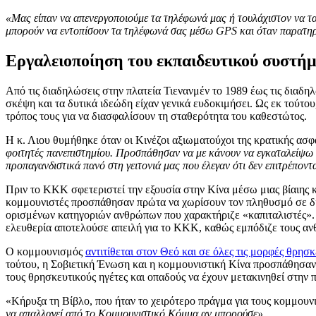
«Μας είπαν να απενεργοποιούμε τα τηλέφωνά μας ή τουλάχιστον να τα
μπορούν να εντοπίσουν τα τηλέφωνά σας μέσω GPS και όταν παρατηρ
Εργαλειοποίηση του εκπαιδευτικού συστή
Από τις διαδηλώσεις στην πλατεία Τιενανμέν το 1989 έως τις διαδη
σκέψη και τα δυτικά ιδεώδη είχαν γενικά ευδοκιμήσει. Ως εκ τούτου
τρόπος τους για να διασφαλίσουν τη σταθερότητα του καθεστώτος.
Η κ. Λιου θυμήθηκε όταν οι Κινέζοι αξιωματούχοι της κρατικής ασφ
φοιτητές πανεπιστημίου. Προσπάθησαν να με κάνουν να εγκαταλείψω τη
προπαγανδιστικά πανό στη γειτονιά μας που έλεγαν ότι δεν επιτρέπον
Πριν το ΚΚΚ σφετεριστεί την εξουσία στην Κίνα μέσω μιας βίαιης
κομμουνιστές προσπάθησαν πρώτα να χωρίσουν τον πληθυσμό σε διαφ
ορισμένων κατηγοριών ανθρώπων που χαρακτήριζε «καπιταλιστές».
ελευθερία αποτελούσε απειλή για το ΚΚΚ, καθώς εμπόδιζε τους α
Ο κομμουνισμός
αντιτίθεται στον Θεό και σε όλες τις μορφές θρησκ
τούτου, η Σοβιετική Ένωση και η κομμουνιστική Κίνα προσπάθησαν 
τους θρησκευτικούς ηγέτες και οπαδούς να έχουν μετακινηθεί στην π
«Κήρυξα τη Βίβλο, που ήταν το χειρότερο πράγμα για τους κομμουν
να απαλλαγεί από το Κομμουνιστικό Κόμμα αν μπορούσε».