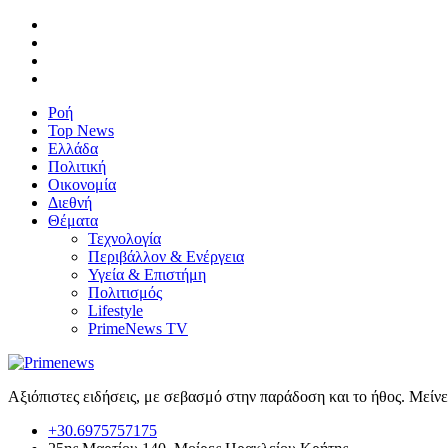
Ροή
Top News
Ελλάδα
Πολιτική
Οικονομία
Διεθνή
Θέματα
Τεχνολογία
Περιβάλλον & Ενέργεια
Υγεία & Επιστήμη
Πολιτισμός
Lifestyle
PrimeNews TV
Αξιόπιστες ειδήσεις, με σεβασμό στην παράδοση και το ήθος. Μείν
+30.6975757175