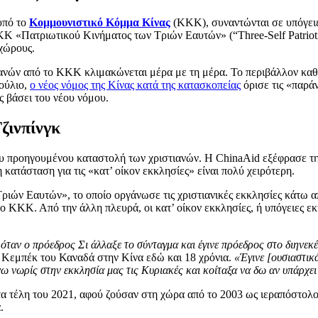
 υπό το
Κομμουνιστικό Κόμμα Κίνας
(ΚΚΚ), συναντώνται σε υπόγειε
ΚΚΚ «Πατριωτικού Κινήματος των Τριών Εαυτών» (“Three-Self Patrio
 χώρους.
νών από το ΚΚΚ κλιμακώνεται μέρα με τη μέρα. Το περιβάλλον καθίσ
Ιούλιο,
ο νέος νόμος της Κίνας κατά της κατασκοπείας
όρισε τις «παρά
 βάσει του νέου νόμου.
ζινπίνγκ
υ προηγουμένου καταστολή των χριστιανών. Η ChinaAid εξέφρασε την 
η κατάσταση για τις «κατ’ οίκον εκκλησίες» είναι πολύ χειρότερη.
ών Εαυτών», το οποίο οργάνωσε τις χριστιανικές εκκλησίες κάτω απ
 το ΚΚΚ. Από την άλλη πλευρά, οι κατ’ οίκον εκκλησίες, ή υπόγειες ε
 όταν ο πρόεδρος Σι άλλαξε το σύνταγμα και έγινε πρόεδρος στο διηνεκέ
ο Κεμπέκ του Καναδά στην Κίνα εδώ και 18 χρόνια.
«Έγινε [ουσιαστικ
ίνω νωρίς στην εκκλησία μας τις Κυριακές και κοίταξα να δω αν υπάρχει
τα τέλη του 2021, αφού ζούσαν στη χώρα από το 2003 ως ιεραπόστολο
.