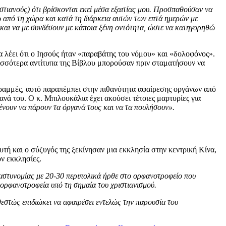
στιανούς) ότι βρίσκονται εκεί μέσα εξαιτίας μου. Προσπαθούσαν να
ω από τη χώρα και κατά τη διάρκεια αυτών των επτά ημερών με
 και να με συνδέσουν με κάποια ξένη οντότητα, ώστε να κατηγορηθώ
 λέει ότι ο Ιησούς ήταν «παραβάτης του νόμου» και «δολοφόνος».
ρισσότερα αντίτυπα της Βίβλου μπορούσαν πριν σταματήσουν να
 γραμμές, αυτό παραπέμπει στην πιθανότητα αφαίρεσης οργάνων από
νά του. Ο κ. Μπιλουκάλια έχει ακούσει τέτοιες μαρτυρίες για
ένουν να πάρουν τα όργανά τους και να τα πουλήσουν».
υτή και ο σύζυγός της ξεκίνησαν μια εκκλησία στην κεντρική Κίνα,
ον εκκλησίες.
αστυνομίας με 20-30 περιπολικά ήρθε στο ορφανοτροφείο που
ν ορφανοτροφεία υπό τη σημαία του χριστιανισμού.
θεστώς επιδιώκει να αφαιρέσει εντελώς την παρουσία του