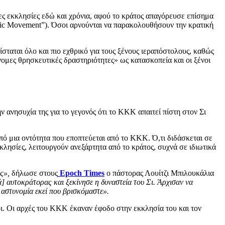
ς εκκλησίες εδώ και χρόνια, αφού το κράτος απαγόρευσε επίσημα
tic Movement”). Όσοι αρνούνται να παρακολουθήσουν την κρατική
ταται όλο και πιο εχθρικό για τους ξένους ιεραπόστολους, καθώς
νομες θρησκευτικές δραστηριότητες» ως κατασκοπεία και οι ξένοι
ανησυχία της για το γεγονός ότι το ΚΚΚ απαιτεί πίστη στον Σι
ό μια οντότητα που εποπτεύεται από το ΚΚΚ. Ό,τι διδάσκεται σε
κκλησίες, λειτουργούν ανεξάρτητα από το κράτος, συχνά σε ιδιωτικά
ς»,
δήλωσε στους
Epoch Times
ο πάστορας Λουίτζι Μπιλουκάλια
ά] αυτοκράτορας και ξεκίνησε η δυναστεία του Σι. Άρχισαν να
 αστυνομία εκεί που βρισκόμαστε».
ι. Οι αρχές του ΚΚΚ έκαναν έφοδο στην εκκλησία του και τον