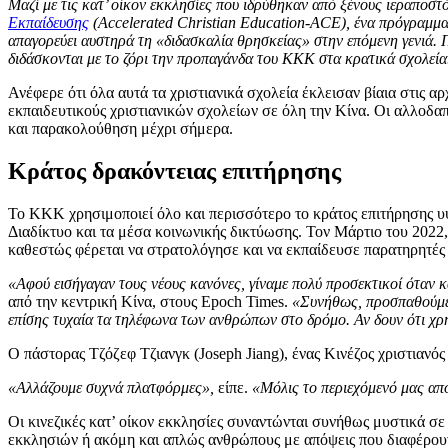
Μαζί με τις κατ’ οίκον εκκλησίες που ιδρύθηκαν από ξένους ιεραποσ
Εκπαίδευσης
(Accelerated Christian Education-ACE), ένα πρόγραμμα 
απαγορεύει αυστηρά τη «διδασκαλία θρησκείας» στην επόμενη γενιά. 
διδάσκονται με το ζόρι την προπαγάνδα του ΚΚΚ στα κρατικά σχολεί
Ανέφερε ότι όλα αυτά τα χριστιανικά σχολεία έκλεισαν βίαια στις α
εκπαιδευτικούς χριστιανικών σχολείων σε όλη την Κίνα. Οι αλλοδαπ
και παρακολούθηση μέχρι σήμερα.
Κράτος δρακόντειας επιτήρησης
Το ΚΚΚ χρησιμοποιεί όλο και περισσότερο το κράτος επιτήρησης υψη
Διαδίκτυο και τα μέσα κοινωνικής δικτύωσης. Τον Μάρτιο του 2022
καθεστώς φέρεται να στρατολόγησε και να εκπαίδευσε παρατηρητές 
«Αφού εισήγαγαν τους νέους κανόνες, γίναμε πολύ προσεκτικοί όταν κ
από την κεντρική Κίνα, στους Epoch Times.
«Συνήθως, προσπαθούμε ν
επίσης τυχαία τα τηλέφωνα των ανθρώπων στο δρόμο. Αν δουν ότι χρ
Ο πάστορας Τζόζεφ Τζιανγκ (Joseph Jiang), ένας Κινέζος χριστιανό
«Αλλάζουμε συχνά πλατφόρμες»,
είπε.
«Μόλις το περιεχόμενό μας απ
Οι κινεζικές κατ’ οίκον εκκλησίες συναντώνται συνήθως μυστικά 
εκκλησιών ή ακόμη και απλώς ανθρώπους με απόψεις που διαφέρου