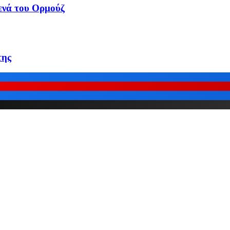
τενά του Ορμούζ
της