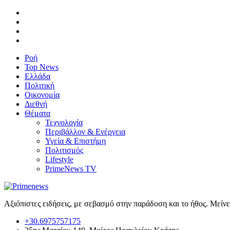
Ροή
Top News
Ελλάδα
Πολιτική
Οικονομία
Διεθνή
Θέματα
Τεχνολογία
Περιβάλλον & Ενέργεια
Υγεία & Επιστήμη
Πολιτισμός
Lifestyle
PrimeNews TV
Αξιόπιστες ειδήσεις, με σεβασμό στην παράδοση και το ήθος. Μείν
+30.6975757175