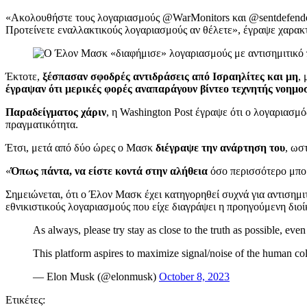
«Ακολουθήστε τους λογαριασμούς @WarMonitors και @sentdefender 
Προτείνετε εναλλακτικούς λογαριασμούς αν θέλετε», έγραψε χαρακτ
Έκτοτε,
ξέσπασαν σφοδρές αντιδράσεις από Ισραηλίτες και μη
, 
έγραψαν ότι μερικές φορές αναπαράγουν βίντεο τεχνητής νοημο
Παραδείγματος χάριν
, η Washington Post έγραψε ότι ο λογαριασμό
πραγματικότητα.
Έτσι, μετά από δύο ώρες ο Μασκ
διέγραψε την ανάρτηση του
, ωσ
«
Όπως πάντα, να είστε κοντά στην αλήθεια
όσο περισσότερο μπορ
Σημειώνεται, ότι ο Έλον Μασκ έχει κατηγορηθεί συχνά για αντισημιτι
εθνικιστικούς λογαριασμούς που είχε διαγράψει η προηγούμενη διοί
As always, please try stay as close to the truth as possible, even 
This platform aspires to maximize signal/noise of the human col
— Elon Musk (@elonmusk)
October 8, 2023
Ετικέτες: