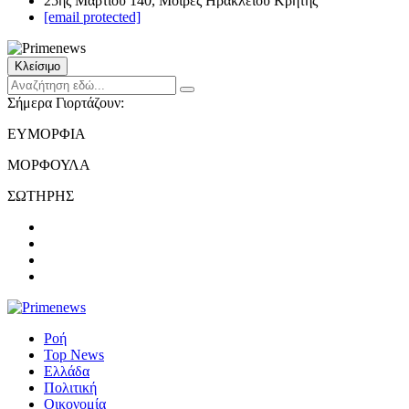
25ης Μαρτίου 140, Μοίρες Ηρακλείου Κρήτης
[email protected]
Κλείσιμο
Σήμερα Γιορτάζουν:
ΕΥΜΟΡΦΙΑ
ΜΟΡΦΟΥΛΑ
ΣΩΤΗΡΗΣ
Ροή
Top News
Ελλάδα
Πολιτική
Οικονομία