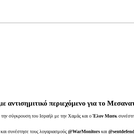
 αντισημιτικό περιεχόμενο για το Μεσανατ
α την σύγκρουση του Ισραήλ με την Χαμάς και ο
Έλον Μασκ
συνέστη
η και συνέστησε τους λογαριασμούς
@WarMonitors
και
@sentdefen