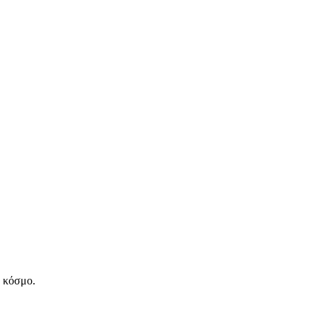
ν κόσμο.