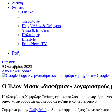
Διεθνή
Θέματα
Dislike
Τεχνολογία
Περιβάλλον & Ενέργεια
Υγεία & Επιστήμη
Πολιτισμός
Lifestyle
PrimeNews TV
Ροή
Lifestyle
9 Οκτωβρίου 2023
Από
NewsRoom2
Ενεργοποίηση ως προτιμώμενη πηγή στην Google
Ο Έλον Μασκ «διαφήμισε» λογαριασμούς με
Η πλατφόρμα X (πρώην Twitter) έχει κατακλυστεί με αναρτήσεις γι
όμως κατηγορούνται πως έχουν
αντισημιτικό
περιεχόμενο.
Σύμφωνα με την
Daily Mail
, ο δισεκατομμυριούχος έκανε ανάρτησ