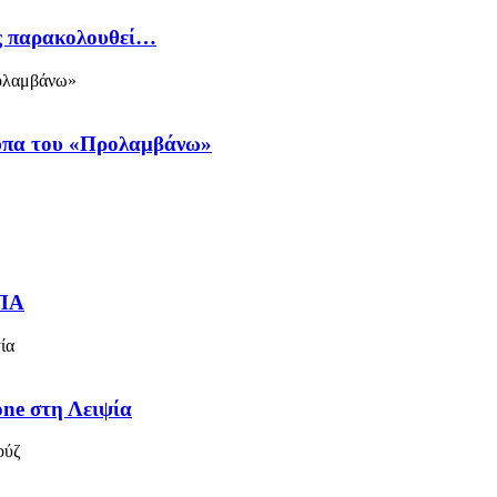
ός παρακολουθεί…
ύπα του «Προλαμβάνω»
ΗΠΑ
one στη Λειψία