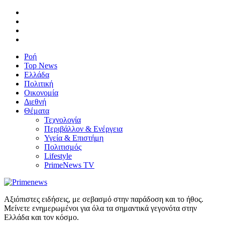
Ροή
Top News
Ελλάδα
Πολιτική
Οικονομία
Διεθνή
Θέματα
Τεχνολογία
Περιβάλλον & Ενέργεια
Υγεία & Επιστήμη
Πολιτισμός
Lifestyle
PrimeNews TV
Αξιόπιστες ειδήσεις, με σεβασμό στην παράδοση και το ήθος.
Μείνετε ενημερωμένοι για όλα τα σημαντικά γεγονότα στην
Ελλάδα και τον κόσμο.