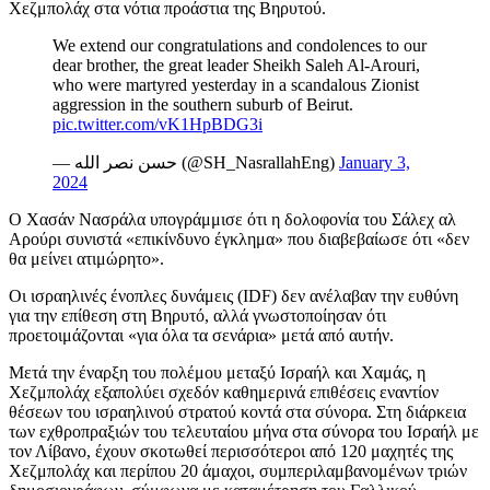
Χεζμπολάχ στα νότια προάστια της Βηρυτού.
We extend our congratulations and condolences to our
dear brother, the great leader Sheikh Saleh Al-Arouri,
who were martyred yesterday in a scandalous Zionist
aggression in the southern suburb of Beirut.
pic.twitter.com/vK1HpBDG3i
— حسن نصر الله (@SH_NasrallahEng)
January 3,
2024
Ο Χασάν Νασράλα υπογράμμισε ότι η δολοφονία του Σάλεχ αλ
Αρούρι συνιστά «επικίνδυνο έγκλημα» που διαβεβαίωσε ότι «δεν
θα μείνει ατιμώρητο».
Οι ισραηλινές ένοπλες δυνάμεις (IDF) δεν ανέλαβαν την ευθύνη
για την επίθεση στη Βηρυτό, αλλά γνωστοποίησαν ότι
προετοιμάζονται «για όλα τα σενάρια» μετά από αυτήν.
Μετά την έναρξη του πολέμου μεταξύ Ισραήλ και Χαμάς, η
Χεζμπολάχ εξαπολύει σχεδόν καθημερινά επιθέσεις εναντίον
θέσεων του ισραηλινού στρατού κοντά στα σύνορα. Στη διάρκεια
των εχθροπραξιών του τελευταίου μήνα στα σύνορα του Ισραήλ με
τον Λίβανο, έχουν σκοτωθεί περισσότεροι από 120 μαχητές της
Χεζμπολάχ και περίπου 20 άμαχοι, συμπεριλαμβανομένων τριών