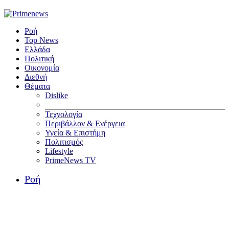
Ροή
Top News
Ελλάδα
Πολιτική
Οικονομία
Διεθνή
Θέματα
Dislike
Τεχνολογία
Περιβάλλον & Ενέργεια
Υγεία & Επιστήμη
Πολιτισμός
Lifestyle
PrimeNews TV
Ροή