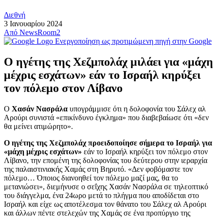
Διεθνή
3 Ιανουαρίου 2024
Από
NewsRoom2
Ενεργοποίηση ως προτιμώμενη πηγή στην Google
Ο ηγέτης της Χεζμπολάχ μιλάει για «μάχη
μέχρις εσχάτων» εάν το Ισραήλ κηρύξει
τον πόλεμο στον Λίβανο
Ο
Χασάν Νασράλα
υπογράμμισε ότι η δολοφονία του Σάλεχ αλ
Αρούρι συνιστά «επικίνδυνο έγκλημα» που διαβεβαίωσε ότι «δεν
θα μείνει ατιμώρητο».
Ο ηγέτης της Χεζμπολάχ προειδοποίησε σήμερα το Ισραήλ για
«μάχη μέχρις εσχάτων»
εάν το Ισραήλ κηρύξει τον πόλεμο στον
Λίβανο, την επομένη της δολοφονίας του δεύτερου στην ιεραρχία
της παλαιστινιακής Χαμάς στη Βηρυτό. «Δεν φοβόμαστε τον
πόλεμο… Όποιος διανοηθεί τον πόλεμο μαζί μας, θα το
μετανιώσει», διεμήνυσε ο σεΐχης Χασάν Νασράλα σε τηλεοπτικό
του διάγγελμα, ένα 24ωρο μετά το πλήγμα που αποδίδεται στο
Ισραήλ και είχε ως αποτέλεσμα τον θάνατο του Σάλεχ αλ Αρούρι
και άλλων πέντε στελεχών της Χαμάς σε ένα προπύργιο της