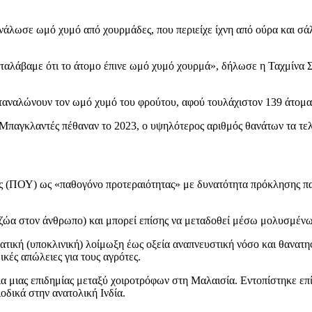
νάλωσε ωμό χυμό από χουρμάδες, που περιείχε ίχνη από ούρα και 
ταλάβαμε ότι το άτομο έπινε ωμό χυμό χουρμά», δήλωσε η Ταχμίνα Σι
καταναλώνουν τον ωμό χυμό του φρούτου, αφού τουλάχιστον 139 άτομα
 Μπαγκλαντές πέθαναν το 2023, ο υψηλότερος αριθμός θανάτων τα τε
ς (ΠΟΥ) ως «παθογόνο προτεραιότητας» με δυνατότητα πρόκλησης πανδ
τα ζώα στον άνθρωπο) και μπορεί επίσης να μεταδοθεί μέσω μολυσμέ
τική (υποκλινική) λοίμωξη έως οξεία αναπνευστική νόσο και θανατηφ
κές απώλειες για τους αγρότες.
ια μιας επιδημίας μεταξύ χοιροτρόφων στη Μαλαισία. Εντοπίστηκε επ
οδικά στην ανατολική Ινδία.