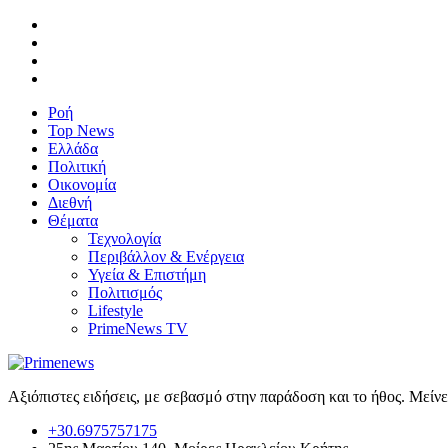
Ροή
Top News
Ελλάδα
Πολιτική
Οικονομία
Διεθνή
Θέματα
Τεχνολογία
Περιβάλλον & Ενέργεια
Υγεία & Επιστήμη
Πολιτισμός
Lifestyle
PrimeNews TV
Αξιόπιστες ειδήσεις, με σεβασμό στην παράδοση και το ήθος. Μείν
+30.6975757175