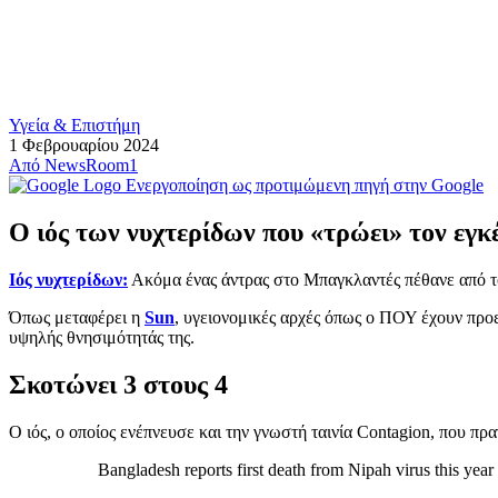
Υγεία & Επιστήμη
1 Φεβρουαρίου 2024
Από
NewsRoom1
Ενεργοποίηση ως προτιμώμενη πηγή στην Google
Ο ιός των νυχτερίδων που «τρώει» τον εγ
Ιός νυχτερίδων:
Ακόμα ένας άντρας στο Μπαγκλαντές πέθανε από 
Όπως μεταφέρει η
Sun
, υγειονομικές αρχές όπως ο ΠΟΥ έχουν προε
υψηλής θνησιμότητάς της.
Σκοτώνει 3 στους 4
Ο ιός, ο οποίος ενέπνευσε και την γνωστή ταινία Contagion, που π
Bangladesh reports first death from Nipah virus this year