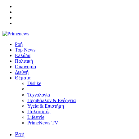
Ροή
Top News
Ελλάδα
Πολιτική
Οικονομία
Διεθνή
Θέματα
Dislike
Τεχνολογία
Περιβάλλον & Ενέργεια
Υγεία & Επιστήμη
Πολιτισμός
Lifestyle
PrimeNews TV
Ροή