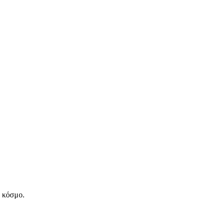
ν κόσμο.