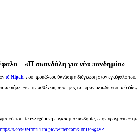
κέφαλο – «Η σκανδάλη για νέα πανδημία»
τον
ιό Nipah
, που προκάλεσε θανάσιμη διόγκωση στον εγκέφαλό του
ιδοποιήσει για την ασθένεια, που προς το παρόν μεταδίδεται από ζώ
ραγματεύεται μία ενδεχόμενη παγκόσμια πανδημία, στην πραγματικότη
https://t.co/90MrmfIrBm
pic.twitter.com/SnhDo9gzvP