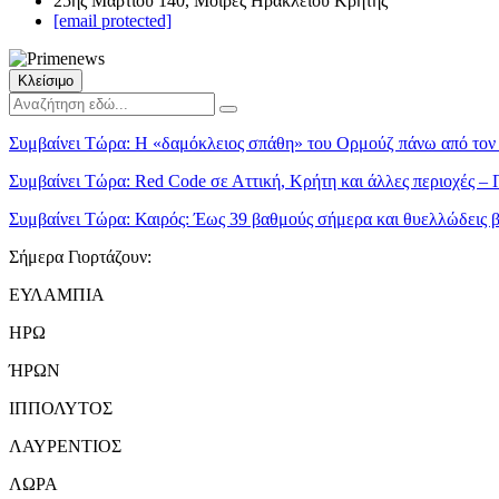
25ης Μαρτίου 140, Μοίρες Ηρακλείου Κρήτης
[email protected]
Κλείσιμο
Συμβαίνει Τώρα:
Η «δαμόκλειος σπάθη» του Ορμούζ πάνω από τον 
Συμβαίνει Τώρα:
Red Code σε Αττική, Κρήτη και άλλες περιοχές – 
Συμβαίνει Τώρα:
Καιρός: Έως 39 βαθμούς σήμερα και θυελλώδεις β
Σήμερα Γιορτάζουν:
ΕΥΛΑΜΠΙΑ
ΗΡΩ
ΉΡΩΝ
ΙΠΠΟΛΥΤΟΣ
ΛΑΥΡΕΝΤΙΟΣ
ΛΩΡΑ