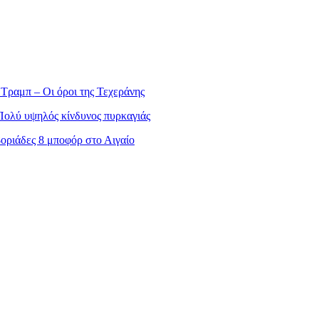
Τραμπ – Οι όροι της Τεχεράνης
Πολύ υψηλός κίνδυνος πυρκαγιάς
οριάδες 8 μποφόρ στο Αιγαίο