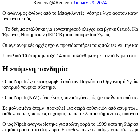
— Reuters (@Reuters)
January 29, 2024
Ο ανώνυμος άνδρας από το Μπαγκλαντές, νόσησε λίγο αφότου κατα
υγειονομικούς.
«Το δείγμα στάλθηκε για εργαστηριακό έλεγχο και βγήκε θετικό. Κα
Έρευνας Νοσημάτων (IEDCR) του υπουργείου Υγείας.
Οι υγειονομικές αρχές έχουν προειδοποιήσει τους πολίτες να μην 
Συνολικά 10 άτομα μεταξύ 14 που μολύνθηκαν με τον ιό Nipah στο
Η επόμενη πανδημία
Ο ιός Nipah έχει καταχωρηθεί από τον Παγκόσμιο Οργανισμό Υγεία
κεντρικό νευρικό σύστημα.
Ο ιός Nipah (NiV) είναι ένας ζωονοσογόνος ιός (μεταδίδεται από 
Σε μολυσμένα άτομα, προκαλεί μια σειρά ασθενειών από ασυμπτωμα
ασθένεια σε ζώα όπως οι χοίροι, με αποτέλεσμα σημαντικές οικονομι
Ο ιός Nipah αναγνωρίστηκε για πρώτη φορά το 1999 κατά τη διάρκε
ετήσια κρούσματα στη χώρα. Η ασθένεια έχει επίσης εντοπιστεί περι