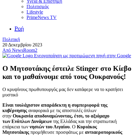
Υγεία & Επιστήμη
Πολιτισμός
Lifestyle
PrimeNews TV
Ροή
Πολιτική
20 Δεκεμβρίου 2023
Από
NewsRoom2
Ενεργοποίηση ως προτιμώμενη πηγή στην Google
Ο Μητσοτάκης έστειλε Stinger στο Κίεβο
και το μαθαίνουμε από τους Ουκρανούς!
Ο κρυψίνους πρωθυπουργός μας δεν κατάφερε να το κρατήσει
μυστικό
Είναι τουλάχιστον απαράδεκτη η συμπεριφορά της
κυβέρνησης
αναφορικά με τις αποστολές όπλων
στην
Ουκρανία
αποδυναμώνοντας, έτσι, το αξιόμαχο
των Ενόπλων Δυνάμεων
της Ελλάδας και την στρατιωτική
επάρκεια των
νησιών του Αιγαίου
. Ο
Κυριάκος
Μητσοτάκης
προμήθευσε προσφάτως με
αντιαεροπορικούς