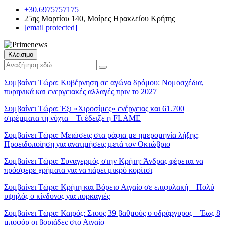
+30.6975757175
25ης Μαρτίου 140, Μοίρες Ηρακλείου Κρήτης
[email protected]
Κλείσιμο
Συμβαίνει Τώρα:
Κυβέρνηση σε αγώνα δρόμου: Νομοσχέδια,
πυρηνικά και ενεργειακές αλλαγές πριν το 2027
Συμβαίνει Τώρα:
Έξι «Χιροσίμες» ενέργειας και 61.700
στρέμματα τη νύχτα – Τι έδειξε η FLAME
Συμβαίνει Τώρα:
Μειώσεις στα ράφια με ημερομηνία λήξης;
Προειδοποίηση για ανατιμήσεις μετά τον Οκτώβριο
Συμβαίνει Τώρα:
Συναγερμός στην Κρήτη: Άνδρας φέρεται να
πρόσφερε χρήματα για να πάρει μικρό κορίτσι
Συμβαίνει Τώρα:
Κρήτη και Βόρειο Αιγαίο σε επιφυλακή – Πολύ
υψηλός ο κίνδυνος για πυρκαγιές
Συμβαίνει Τώρα:
Καιρός: Στους 39 βαθμούς ο υδράργυρος – Έως 8
μποφόρ οι βοριάδες στο Αιγαίο