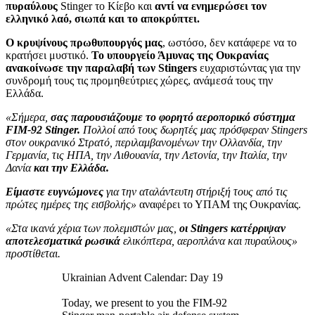
πυραύλους
Stinger το Κίεβο και
αντί να ενημερώσει τον
ελληνικό λαό, σιωπά και το αποκρύπτει.
Ο κρυψίνους πρωθυπουργός μας
, ωστόσο, δεν κατάφερε να το
κρατήσει μυστικό.
Το υπουργείο Άμυνας της Ουκρανίας
ανακοίνωσε την παραλαβή των Stingers
ευχαριστώντας για την
συνδρομή τους τις προμηθεύτριες χώρες, ανάμεσά τους την
Ελλάδα.
«Σήμερα,
σας παρουσιάζουμε το φορητό αεροπορικό σύστημα
FIM-92 Stinger.
Πολλοί από τους δωρητές μας πρόσφεραν Stingers
στον ουκρανικό Στρατό, περιλαμβανομένων την Ολλανδία, την
Γερμανία, τις ΗΠΑ, την Λιθουανία, την Λετονία, την Ιταλία, την
Δανία
και την Ελλάδα.
Είμαστε ευγνώμονες
για την αταλάντευτη στήριξή τους από τις
πρώτες ημέρες της εισβολής»
αναφέρει το ΥΠΑΜ της Ουκρανίας.
«Στα ικανά χέρια των πολεμιστών μας,
οι Stingers κατέρριψαν
αποτελεσματικά ρωσικά
ελικόπτερα, αεροπλάνα και πυραύλους»
προστίθεται.
Ukrainian Advent Calendar: Day 19
Today, we present to you the FIM-92