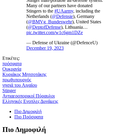
Stinger man-portable air-defense system.
Many of our partners have donated
Stingers to the
#UAarmy
, including the
Netherlands (
@Defensie
), Germany
(
@BMVg_Bundeswehr
), United States
(
@DeptofDefense
), Lithuania…
pic.twitter.com/w1c6gm1DZe
— Defense of Ukraine (@DefenceU)
December 19, 2023
Ετικέτες:
πρόσφατα
Ουκρανία
Κυριάκος Μητσοτάκης
πρωθυπουργός
νησιά του Αιγαίου
Stinger
Αντιαεροπορικοί Πύραυλοι
Ελληνικές Ενοπλες Δυνάμεις
Πιο Δημοφιλή
Πιο Πρόσφατα
Πιο Δημοφιλή