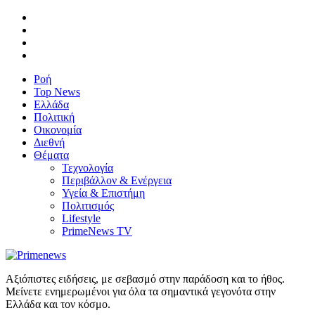
Ροή
Top News
Ελλάδα
Πολιτική
Οικονομία
Διεθνή
Θέματα
Τεχνολογία
Περιβάλλον & Ενέργεια
Υγεία & Επιστήμη
Πολιτισμός
Lifestyle
PrimeNews TV
Αξιόπιστες ειδήσεις, με σεβασμό στην παράδοση και το ήθος.
Μείνετε ενημερωμένοι για όλα τα σημαντικά γεγονότα στην
Ελλάδα και τον κόσμο.