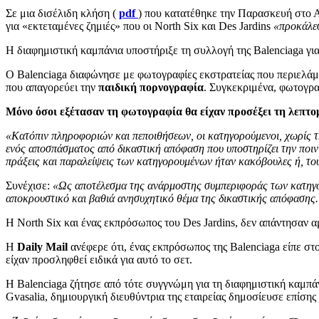
Σε μια δισέλιδη κλήση (
pdf
) που κατατέθηκε την Παρασκευή στο Α
για «εκτεταμένες ζημιές» που οι North Six και Des Jardins
«προκάλεσ
Η διαφημιστική καμπάνια υποστήριξε τη συλλογή της Balenciaga γι
Ο Balenciaga διαφώνησε με φωτογραφίες εκστρατείας που περιελάμ
που απαγορεύει την
παιδική πορνογραφία
. Συγκεκριμένα, φωτογρ
Μόνο όσοι εξέτασαν τη φωτογραφία θα είχαν προσέξει τη λεπτο
«Κατόπιν πληροφοριών και πεποιθήσεων, οι κατηγορούμενοι, χωρίς τ
ενός αποσπάσματος από δικαστική απόφαση που υποστηρίζει την ποιν
πράξεις και παραλείψεις των κατηγορουμένων ήταν κακόβουλες ή, του
Συνέχισε:
«Ως αποτέλεσμα της ανάρμοστης συμπεριφοράς των κατηγορ
αποκρουστικό και βαθιά ανησυχητικό θέμα της δικαστικής απόφασης. 
Η North Six και ένας εκπρόσωπος του Des Jardins, δεν απάντησαν 
Η
Daily Mail
ανέφερε ότι, ένας εκπρόσωπος της Balenciaga είπε στ
είχαν προσληφθεί ειδικά για αυτό το σετ.
Η Balenciaga ζήτησε από τότε συγγνώμη για τη διαφημιστική καμπά
Gvasalia, δημιουργική διευθύντρια της εταιρείας δημοσίευσε επίση