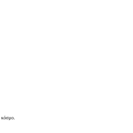
ν κόσμο.