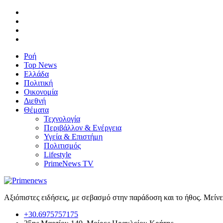
Ροή
Top News
Ελλάδα
Πολιτική
Οικονομία
Διεθνή
Θέματα
Τεχνολογία
Περιβάλλον & Ενέργεια
Υγεία & Επιστήμη
Πολιτισμός
Lifestyle
PrimeNews TV
Αξιόπιστες ειδήσεις, με σεβασμό στην παράδοση και το ήθος. Μείν
+30.6975757175