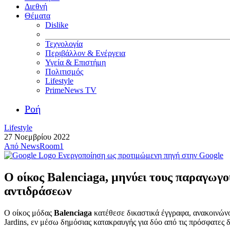
Διεθνή
Θέματα
Dislike
Τεχνολογία
Περιβάλλον & Ενέργεια
Υγεία & Επιστήμη
Πολιτισμός
Lifestyle
PrimeNews TV
Ροή
Lifestyle
27 Νοεμβρίου 2022
Από
NewsRoom1
Ενεργοποίηση ως προτιμώμενη πηγή στην Google
Ο οίκος Balenciaga, μηνύει τους παραγωγ
αντιδράσεων
Ο οίκος μόδας
Balenciaga
κατέθεσε δικαστικά έγγραφα, ανακοινών
Jardins, εν μέσω δημόσιας κατακραυγής για δύο από τις πρόσφατες δ