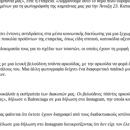
αμπάνια μας»,
είπε η εταιρεία.
«Λαμβάνουμε αυτό το θέμα πολύ σοβαρά 
κειμένων για τη φωτογράφιση της καμπάνιας μας για την Άνοιξη 23. Κατ
ίσει έντονες αντιδράσεις στα μέσα κοινωνικής δικτύωσης για μια ξεχ
ποικιλία προϊόντων της εταιρείας, όπως είδη σπιτιού, κατοικίδια αξε
δοκιμασία τους για το σχέδιο των τσαντών, οι οποίες έχουν τη μορ
ς με μια λευκή βελούδινη τσάντα αρκούδας, με την αρκούδα να φορά 
γάλους του. Μια άλλη φωτογραφία δείχνει ένα διαφορετικό παιδικό μ
ων.
οκάλεσε η εκστρατεία των διακοπών μας. Οι βελούδινες τσάντες αρκούδ
ες»
, δήλωσε ο Balenciaga σε μια δήλωση στο Instagram, την οποία κ
ας φαίνεται ότι έκτοτε έχουν διαγραφεί από τους διαδικτυακούς ιστότο
έδωσε μια δήλωση στο Instagram διευκρινίζοντας ότι δεν είχε τον έλ