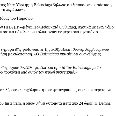
α της Νέας Υόρκης, η Balenciaga δήλωσε ότι ζητούσε αποκατάσταση
 να παράγουν».
Μόδας του Παρισιού.
ν ΗΠΑ (Ηνωμένες Πολιτείες κατά Ουίλιαμς), σχετικά με έναν νόμο
δικαστικό φάκελο που καλύπτονταν εν μέρει από την τσάντα.
 έγγραφα στις φωτογραφίες της εκστρατείας, συμπεριλαμβανομένου
ήση με ειδοποίηση.
«Ο Balenciaga πιστεύει ότι οι ανεξήγητες
ης, έχουν συνδέσει ψευδώς και φρικτά τον Balenciaga με το
ου προκύπτει από αυτόν τον ψευδή συσχετισμό.»
υς πλήρους απασχόλησης ή τους φωτογράφους, οι οποίοι φέρεται να
του Instagram, η οποία λήγει αυτόματα μετά από 24 ώρες. Η Demna