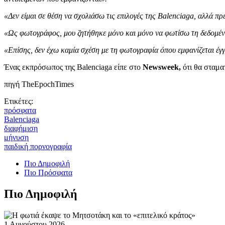
«Δεν είμαι σε θέση να σχολιάσω τις επιλογές της Balenciaga, αλλά πρ
«Ως φωτογράφος, μου ζητήθηκε μόνο και μόνο να φωτίσω τη δεδομένη
«Επίσης, δεν έχω καμία σχέση με τη φωτογραφία όπου εμφανίζεται έγ
Ένας εκπρόσωπος της Balenciaga είπε στο
Newsweek,
ότι θα σταμα
πηγή TheEpochTimes
Ετικέτες:
πρόσφατα
Balenciaga
διαφήμιση
μήνυση
παιδική πορνογραφία
Πιο Δημοφιλή
Πιο Πρόσφατα
Πιο Δημοφιλή
1 Αυγούστου 2026