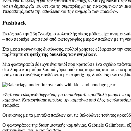
«Ζητούμε συγγνώμη για την εμφάνιση ανησυχητικών εγγράφων στην κ
για τη δημιουργία του σετ και τη συμπερίληψη μη εγκεκριμένων αντι
Υπερασπιζόμαστε την ασφάλεια και την ευημερία των παιδιών».
Pushback
Εκτός από την 23η Άνοιξη, ο πολυτελής οίκος μόδας είχε αντιμετωπ
– που περιείχε μια σειρά από φωτογραφίες μικρών παιδιών με τη νέα 
Στα μέσα κοινωνικής δικτύωσης, πολλοί χρήστες εξέφρασαν την απο
παρέπεμπε
σε φετίχ της δουλείας των ενηλίκων.
Μια φωτογραφία έδειχνε ένα παιδί που κρατούσε ένα σχέδιο τσάντα
στο λαιμό και μαύρα λουριά γύρω από τους καρπούς και τους αστρα
ρούχα που συνήθως συνδέονται με το φετίχ της δουλείας των ενηλίκ
«Ζητούμε ειλικρινά συγγνώμη για οποιαδήποτε προσβολή μπορεί να πρ
καμπάνια. Καταργήσαμε αμέσως την καμπάνια από όλες τις πλατφόρμ
εταιρείας.
Οι εικόνες με τα μοντέλα παιδιών και τις βελούδινες τσάντες αρκούδ
Ο φωτογράφος της διαφημιστικής καμπάνιας, Gabriele Galimberti, εξ
αντικειμένων που εμφανίζονται».