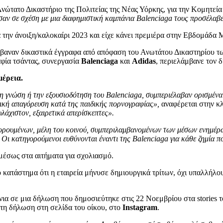
νώτατο Δικαστήριο της Πολιτείας της Νέας Υόρκης, για την Κομητεί
αν σε σχέση με μια διαφημιστική καμπάνια Balenciaga τους προσέλαβε
α την άνοιξη/καλοκαίρι 2023 και είχε κάνει πρεμιέρα στην Εβδομάδα 
βαναν δικαστικά έγγραφα από απόφαση του Ανωτάτου Δικαστηρίου τω
αφία τσάντας, συνεργασία
Balenciaga
και
Adidas
, περιελάμβανε τον 
μέρεια.
η γνώση ή την εξουσιοδότηση του Balenciaga, συμπεριέλαβαν ορισμένα
ική απαγόρευση κατά της παιδικής πορνογραφίας»,
αναφέρεται στην κλ
λάχιστον, εξαιρετικά απερίσκεπτες».
ουμένων, μέλη του κοινού, συμπεριλαμβανομένων των μέσων ενημέρωσ
Οι κατηγορούμενοι ευθύνονται έναντι της Balenciaga για κάθε ζημία π
αμέσως στα αιτήματα για σχολιασμό.
ο κατάστημα ότι η εταιρεία μήνυσε δημιουργικά τρίτων, όχι υπαλλήλο
νια σε μια δήλωση που δημοσιεύτηκε στις 22 Νοεμβρίου στα stories 
ς τη δήλωση στη σελίδα του οίκου, στο
Instagram
.