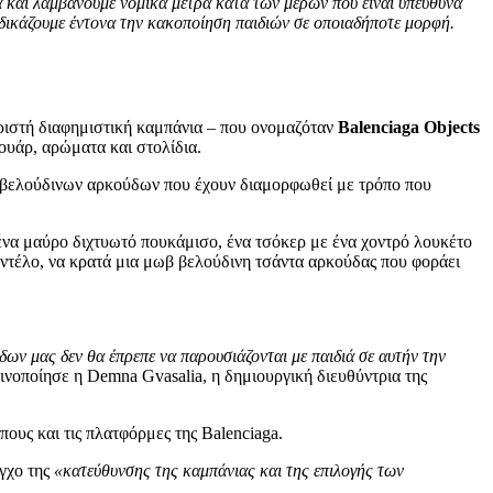
και λαμβάνουμε νομικά μέτρα κατά των μερών που είναι υπεύθυνα
αδικάζουμε έντονα την κακοποίηση παιδιών σε οποιαδήποτε μορφή.
ωριστή διαφημιστική καμπάνια – που ονομαζόταν
Balenciaga Objects
σουάρ, αρώματα και στολίδια.
φή βελούδινων αρκούδων που έχουν διαμορφωθεί με τρόπο που
ένα μαύρο διχτυωτό πουκάμισο, ένα τσόκερ με ένα χοντρό λουκέτο
οντέλο, να κρατά μια μωβ βελούδινη τσάντα αρκούδας που φοράει
ων μας δεν θα έπρεπε να παρουσιάζονται με παιδιά σε αυτήν την
οινοποίησε η Demna Gvasalia, η δημιουργική διευθύντρια της
πους και τις πλατφόρμες της Balenciaga.
εγχο της
«κατεύθυνσης της καμπάνιας και της επιλογής των