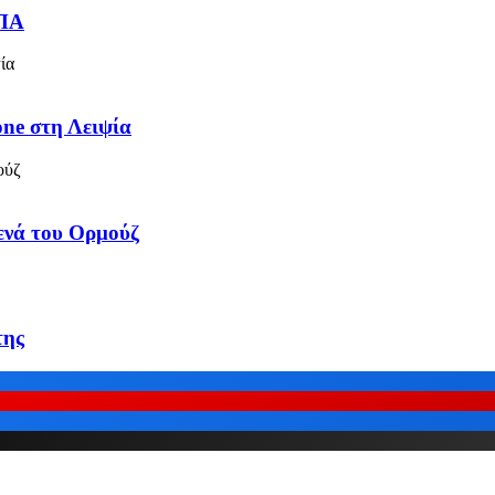
ΗΠΑ
one στη Λειψία
τενά του Ορμούζ
της