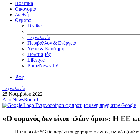
Πολιτική
Οικονομία
Διεθνή
Θέματα
Dislike
Τεχνολογία
Περιβάλλον & Ενέργεια
Υγεία & Επιστήμη
Πολιτισμός
Lifestyle
PrimeNews TV
Ροή
Τεχνολογία
25 Νοεμβρίου 2022
Από
NewsRoom1
Ενεργοποίηση ως προτιμώμενη πηγή στην Google
«Ο ουρανός δεν είναι πλέον όριο»: Η ΕΕ επ
Η υπηρεσία 5G θα παρέχεται χρησιμοποιώντας ειδικό εξοπλι