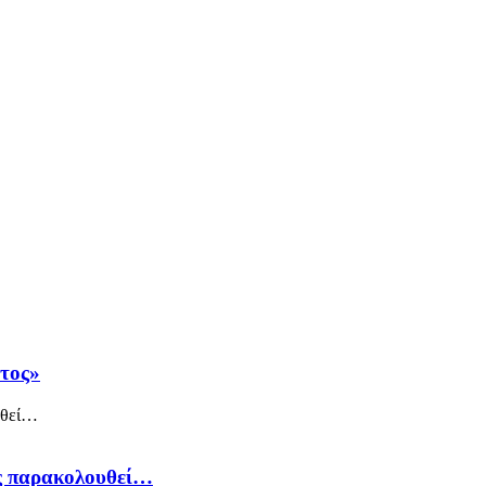
άτος»
ός παρακολουθεί…