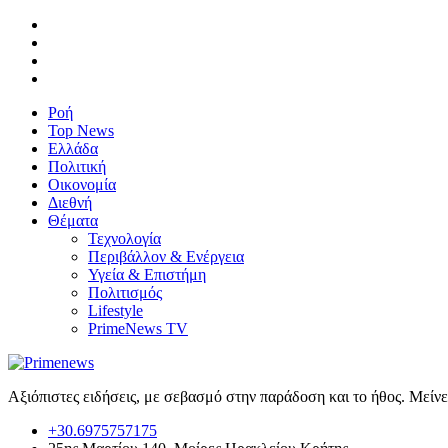
Ροή
Top News
Ελλάδα
Πολιτική
Οικονομία
Διεθνή
Θέματα
Τεχνολογία
Περιβάλλον & Ενέργεια
Υγεία & Επιστήμη
Πολιτισμός
Lifestyle
PrimeNews TV
Αξιόπιστες ειδήσεις, με σεβασμό στην παράδοση και το ήθος. Μείν
+30.6975757175