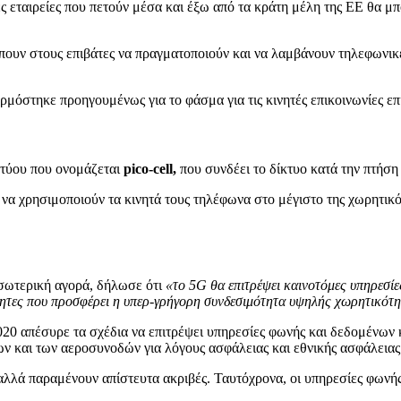
εταιρείες που πετούν μέσα και έξω από τα κράτη μέλη της ΕΕ θα μ
ρέπουν στους επιβάτες να πραγματοποιούν και να λαμβάνουν τηλεφωνι
μόστηκε προηγουμένως για το φάσμα για τις κινητές επικοινωνίες ε
κτύου που ονομάζεται
pico-cell,
που συνδέει το δίκτυο κατά την πτήσ
να χρησιμοποιούν τα κινητά τους τηλέφωνα στο μέγιστο της χωρητικό
σωτερική αγορά, δήλωσε ότι
«το 5G θα επιτρέψει καινοτόμες υπηρεσίες
ότητες που προσφέρει η υπερ-γρήγορη συνδεσιμότητα υψηλής χωρητικότ
0 απέσυρε τα σχέδια να επιτρέψει υπηρεσίες φωνής και δεδομένων 
ων και των αεροσυνοδών για λόγους ασφάλειας και εθνικής ασφάλειας
 αλλά παραμένουν απίστευτα ακριβές. Ταυτόχρονα, οι υπηρεσίες φωνή