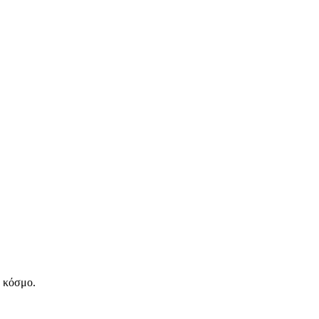
ν κόσμο.