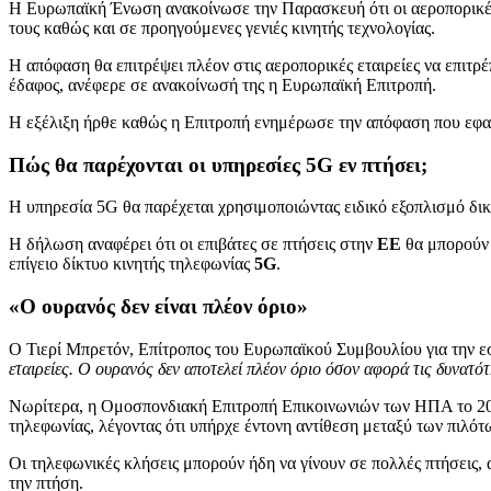
Η Ευρωπαϊκή Ένωση ανακοίνωσε την Παρασκευή ότι οι αεροπορικές 
τους καθώς και σε προηγούμενες γενιές κινητής τεχνολογίας.
Η απόφαση θα επιτρέψει πλέον στις αεροπορικές εταιρείες να επιτ
έδαφος, ανέφερε σε ανακοίνωσή της η Ευρωπαϊκή Επιτροπή.
Η εξέλιξη ήρθε καθώς η Επιτροπή ενημέρωσε την απόφαση που εφαρ
Πώς θα παρέχονται οι υπηρεσίες 5G εν πτήσει;
Η υπηρεσία 5G θα παρέχεται χρησιμοποιώντας ειδικό εξοπλισμό δι
Η δήλωση αναφέρει ότι οι επιβάτες σε πτήσεις στην
ΕΕ
θα μπορούν 
επίγειο δίκτυο κινητής τηλεφωνίας
5G
.
«Ο ουρανός δεν είναι πλέον όριο»
Ο Τιερί Μπρετόν, Επίτροπος του Ευρωπαϊκού Συμβουλίου για την ε
εταιρείες. Ο ουρανός δεν αποτελεί πλέον όριο όσον αφορά τις δυνατ
Νωρίτερα, η Ομοσπονδιακή Επιτροπή Επικοινωνιών των ΗΠΑ το 202
τηλεφωνίας, λέγοντας ότι υπήρχε έντονη αντίθεση μεταξύ των πιλότ
Οι τηλεφωνικές κλήσεις μπορούν ήδη να γίνουν σε πολλές πτήσεις,
την πτήση.