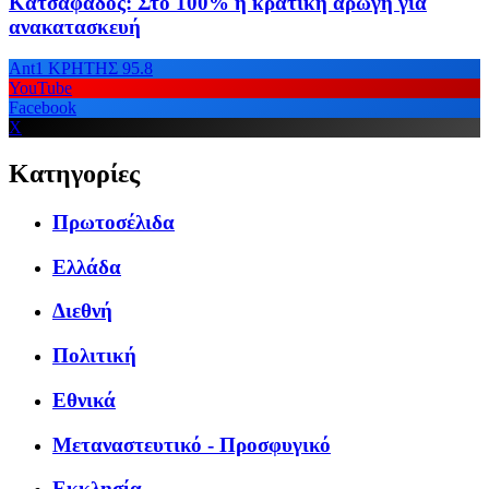
Κατσαφάδος: Στο 100% η κρατική αρωγή για
ανακατασκευή
Ant1 ΚΡΗΤΗΣ 95.8
YouTube
Facebook
X
Κατηγορίες
Πρωτοσέλιδα
Ελλάδα
Διεθνή
Πολιτική
Εθνικά
Μεταναστευτικό - Προσφυγικό
Εκκλησία