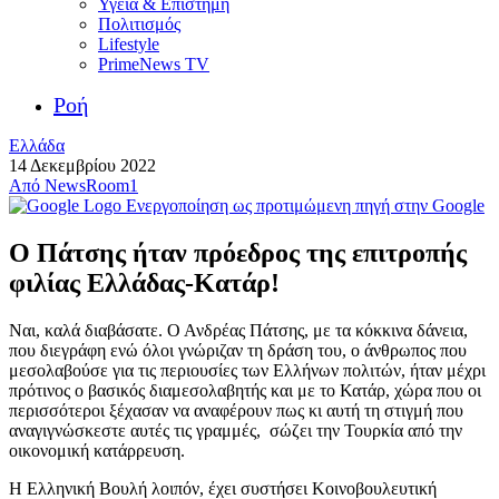
Υγεία & Επιστήμη
Πολιτισμός
Lifestyle
PrimeNews TV
Ροή
Ελλάδα
14 Δεκεμβρίου 2022
Από
NewsRoom1
Ενεργοποίηση ως προτιμώμενη πηγή στην Google
Ο Πάτσης ήταν πρόεδρος της επιτροπής
φιλίας Ελλάδας-Κατάρ!
Ναι, καλά διαβάσατε. Ο Ανδρέας Πάτσης, με τα κόκκινα δάνεια,
που διεγράφη ενώ όλοι γνώριζαν τη δράση του, ο άνθρωπος που
μεσολαβούσε για τις περιουσίες των Ελλήνων πολιτών, ήταν μέχρι
πρότινος ο βασικός διαμεσολαβητής και με το Κατάρ, χώρα που οι
περισσότεροι ξέχασαν να αναφέρουν πως κι αυτή τη στιγμή που
αναγιγνώσκεστε αυτές τις γραμμές, σώζει την Τουρκία από την
οικονομική κατάρρευση.
Η Ελληνική Βουλή λοιπόν, έχει συστήσει Κοινοβουλευτική