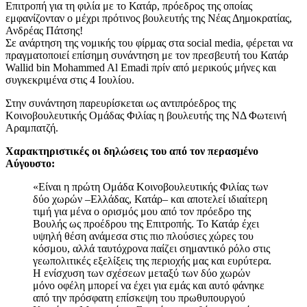
Επιτροπή για τη φιλία με το Κατάρ, πρόεδρος της οποίας
εμφανίζονταν ο μέχρι πρότινος βουλευτής της Νέας Δημοκρατίας,
Ανδρέας Πάτσης!
Σε ανάρτηση της νομικής του φίρμας στα social media, φέρεται να
πραγματοποιεί επίσημη συνάντηση με τον πρεσβευτή του Κατάρ
Wallid bin Mohammed Al Emadi πρίν από μερικούς μήνες και
συγκεκριμένα στις 4 Ιουλίου.
Στην συνάντηση παρευρίσκεται ως αντιπρόεδρος της
Κοινοβουλευτικής Ομάδας Φιλίας η βουλευτής της ΝΔ Φωτεινή
Αραμπατζή.
Χαρακτηριστικές οι δηλώσεις του από τον περασμένο
Αύγουστο:
«Είναι η πρώτη Ομάδα Κοινοβουλευτικής Φιλίας των
δύο χωρών –Ελλάδας, Κατάρ– και αποτελεί ιδιαίτερη
τιμή για μένα ο ορισμός μου από τον πρόεδρο της
Βουλής ως προέδρου της Επιτροπής. Το Κατάρ έχει
υψηλή θέση ανάμεσα στις πιο πλούσιες χώρες του
κόσμου, αλλά ταυτόχρονα παίζει σημαντικό ρόλο στις
γεωπολιτικές εξελίξεις της περιοχής μας και ευρύτερα.
Η ενίσχυση των σχέσεων μεταξύ των δύο χωρών
μόνο οφέλη μπορεί να έχει για εμάς και αυτό φάνηκε
από την πρόσφατη επίσκεψη του πρωθυπουργού