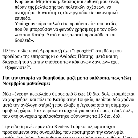
Κυριάκου Μητσοτάκη. Σκοπός και ευθύνη μου είναι,
πέραν της βελτίωσης των πολιτικών σχέσεων, να
αναζητήσω δυνατότητες συνεργασίας σε οικονομικό
επίπεδο.
Υπάρχουν πάρα πολλά είτε προϊόντα είτε υπηρεσίες
που θα μπορούσαν να φανούν χρήσιμες με τον φίλο
λαό του Κατάρ. Αυτό όμως απαιτεί προσπάθεια και
δουλειά».
Πλέον, η Φωτεινή Αραμπατζή έχει “προαχθεί” στη θέση του
προέδρου της επιτροπής κι ο Ανδρέας Πάτσης -μετά και τη
διαγραφή του για την υπόθεση των κόκκινων δανείων- έχει
“εξαφανιστεί”.
Για την ιστορία να θυμηθούμε μαζί με τα υπόλοιπα, πως τέλη
Νοεμβρίου μαθαίναμε:
Νέα «ένεση» κεφαλαίου ύψους από 8 έως 10 δισ. δολ. ετοιμάζεται
να χορηγήσει και πάλι το Κατάρ στην Τουρκία, περίπου δύο χρόνια
μετά την ανάλογη στήριξη που έλαβε η Αγκυρα από τη σύμμαχο
αραβική χώρα. Τότε επρόκειτο αρχικά για ποσό ύψους 5 δισ. δολ.,
που στη συνέχεια τριπλασιάστηκε φθάνοντας τα 15 δισ. δολ.
Την είδηση ανέφεραν στο Reuters Τούρκοι αξιωματούχοι
προσκείμενοι στις συνομιλίες, που προτίμησαν την ανωνυμία,
καθώς δεν ήσαν εξουσιοδοτημένοι να μιλήσουν για το θέμα. Οπως