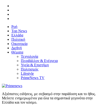
Ροή
Top News
Ελλάδα
Πολιτική
Οικονομία
Διεθνή
Θέματα
Τεχνολογία
Περιβάλλον & Ενέργεια
Υγεία & Επιστήμη
Πολιτισμός
Lifestyle
PrimeNews TV
Αξιόπιστες ειδήσεις, με σεβασμό στην παράδοση και το ήθος.
Μείνετε ενημερωμένοι για όλα τα σημαντικά γεγονότα στην
Ελλάδα και τον κόσμο.