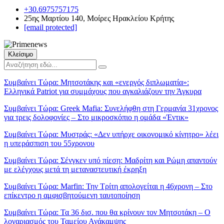
+30.6975757175
25ης Μαρτίου 140, Μοίρες Ηρακλείου Κρήτης
[email protected]
Κλείσιμο
Συμβαίνει Τώρα:
Μητσοτάκης και «ενεργός διπλωματία»:
Ελληνικά Patriot για συμμάχους που αγκαλιάζουν την Άγκυρα
Συμβαίνει Τώρα:
Greek Mafia: Συνελήφθη στη Γερμανία 31χρονος
για τρεις δολοφονίες – Στο μικροσκόπιο η ομάδα «Έντικ»
Συμβαίνει Τώρα:
Μυστράς: «Δεν υπήρχε οικονομικό κίνητρο» λέει
η υπεράσπιση του 55χρονου
Συμβαίνει Τώρα:
Σένγκεν υπό πίεση: Μαδρίτη και Ρώμη απαντούν
με ελέγχους μετά τη μεταναστευτική έκρηξη
Συμβαίνει Τώρα:
Marfin: Την Τρίτη απολογείται η 46χρονη – Στο
επίκεντρο η αμφισβητούμενη ταυτοποίηση
Συμβαίνει Τώρα:
Τα 36 δισ. που θα κρίνουν τον Μητσοτάκη – Ο
λογαριασμός του Ταμείου Ανάκαμψης