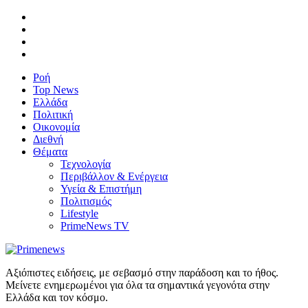
Ροή
Top News
Ελλάδα
Πολιτική
Οικονομία
Διεθνή
Θέματα
Τεχνολογία
Περιβάλλον & Ενέργεια
Υγεία & Επιστήμη
Πολιτισμός
Lifestyle
PrimeNews TV
Αξιόπιστες ειδήσεις, με σεβασμό στην παράδοση και το ήθος.
Μείνετε ενημερωμένοι για όλα τα σημαντικά γεγονότα στην
Ελλάδα και τον κόσμο.