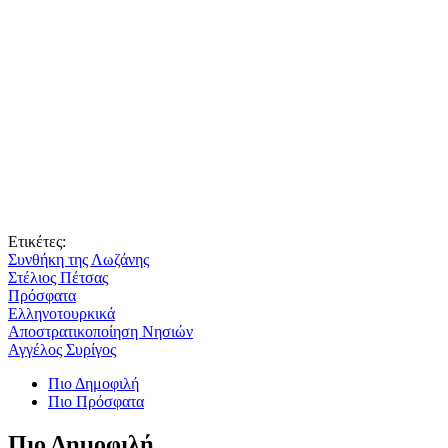
Ετικέτες:
Συνθήκη της Λωζάνης
Στέλιος Πέτσας
Πρόσφατα
Ελληνοτουρκικά
Αποστρατικοποίηση Νησιών
Αγγέλος Συρίγος
Πιο Δημοφιλή
Πιο Πρόσφατα
Πιο Δημοφιλή