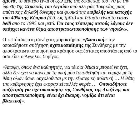
άμυνα
, το δεύτερο είναι οι εξελίξεις της δεκαετίας του ’70 με την
ίδρυση της
Στρατιάς του Αιγαίου
από πλευράς Τουρκίας, μιας
επιθετικής δηλαδή δύναμης και φυσικά της
εισβολής και κατοχής
του 40% της Κύπρου
(σ.σ. ως τρίτο) και τέταρτο είναι το
casus
belli
από το 1995 και μετά.
Για τους τέσσερις αυτούς λόγους δεν
υπάρχει κανένα θέμα αποστρατιωτικοποίησης των νησιών
».
Ο κ.Πέτσας στη συνέχεια, χαρακτήρισε «
βλαπτική
» την
οποιαδήποτε συζήτηση
σχετικοποίησης
της Συνθήκης με την
αποστρατιωτικοποίηση και κράτησε σαφέστατες αποστάσεις από τα
όσα είπε ο Άγγελος Συρίγος:
«
Άποψη, όπως ένα καθηγητής, για τέτοια θέματα μπορεί να έχει,
αλλά δεν έχει να κάνει με τη δική μου τοποθέτηση και νομίζω με τη
θέση όλων όσων ασχολούνται με την εξωτερική πολιτική … Η θέση
της κυβέρνησης έχει εκφραστεί πολλές φορές …
Οποιαδήποτε
συζήτηση για σχετικοποίηση της Συνθήκης της Λωζάνης και
αποστρατικοποίηση, είναι όχι άκαιρη, νομίζω ότι είναι
βλαπτική
».