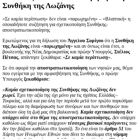
Συνθήκη της Λωζάνης
«Σε καμία περίπτωση» δεν είναι «παρωχημένη» – «Βλαπτική» η
οποιαδήποτε συζήτηση για σχετικοποίηση Συνθήκης-
αποστρατιωτικοποίησης
Ερωτώμενος για τη δήλωση του
Άγγελου Συρίγου
ότι η
Συνθήκη
της Λωζάνης
είναι «
παρωχημένη
» και αν όντως είναι έτσι, ο
βουλευτής της Νέας Δημοκρατίας και πρώην Υπουργός,
Στέλιος
Πέτσας
, απάντησε ξεκάθαρα: «
Σε καμία περίπτωση
».
Σε ότι αφορά την
αποστρατιωτικοποίηση
των νησιών μας, θέμα
που εγείρεται με την αμφισβήτηση της Συνθήκης, ο πρώην
Υπουργός
ξεκαθάρισε
:
«
Καμία σχετικοποίηση της Συνθήκης της Λωζάνης δεν
χωρεί.
Έχει την αξία της όχι μόνο για τις σχέσεις Ελλάδας–
Τουρκίας, αλλά και για όλη την περίοδο μετά τον πρώτο παγκόσμιο
πόλεμο και τη διαμόρφωση των συνόρων και των συνθηκών που
διέπουν όλη τη ζωή μας στη βαλκανική.
Καμία σχετικοποίηση δεν
υπάρχει ούτε στο θέμα της αποστρατιωτικοποίησης.
Δεν υπάρχει
καθόλου ως θέμα γιατί υπάρχουν
τέσσερις βασικοί παράγοντες
που
δεν την βάζουν καθόλου στο τραπέζι. Το ένα είναι το
άρθρο 51
του
Χάρτη των Ηνωμένων Εθνών που δίνει το δικαίωμα στη
νόμιμη