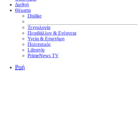
Διεθνή
Θέματα
Dislike
Τεχνολογία
Περιβάλλον & Ενέργεια
Υγεία & Επιστήμη
Πολιτισμός
Lifestyle
PrimeNews TV
Ροή