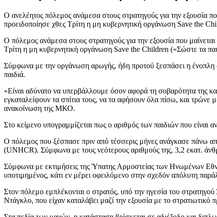
Ο ανελέητος πόλεμος ανάμεσα στους στρατηγούς για την εξουσία που
προειδοποίησε χθες Τρίτη η μη κυβερνητική οργάνωση Save the Chil
Ο πόλεμος ανάμεσα στους στρατηγούς για την εξουσία που μαίνεται 
Τρίτη η μη κυβερνητική οργάνωση Save the Children («Σώστε τα παι
Σύμφωνα με την οργάνωση αρωγής, ήδη προτού ξεσπάσει η ένοπλη σύ
παιδιά.
«Είναι αδύνατο να υπερβάλλουμε όσον αφορά τη σοβαρότητα της κατ
εγκαταλείψουν τα σπίτια τους, να τα αφήσουν όλα πίσω, και τρώνε μ
ανακοίνωση της ΜΚΟ.
Στο κείμενο υπογραμμίζεται πως ο αριθμός των παιδιών που είναι α
Ο πόλεμος που ξέσπασε πριν από τέσσερις μήνες ανάγκασε πάνω απ
(UNHCR). Σύμφωνα με τους νεότερους αριθμούς της, 3,2 εκατ. άνθρ
Σύμφωνα με εκτιμήσεις της Ύπατης Αρμοστείας των Ηνωμένων Εθνώ
υποτιμημένος, κάτι εν μέρει οφειλόμενο στην σχεδόν απόλυτη παρά
Στον πόλεμο εμπλέκονται ο στρατός, υπό την ηγεσία του στρατηγο
Ντάγκλο, που είχαν καταλάβει μαζί την εξουσία με το στρατιωτικό
Στα πεδία των μαχών, η κατάσταση βρίσκεται σε αδιέξοδο και διπλω