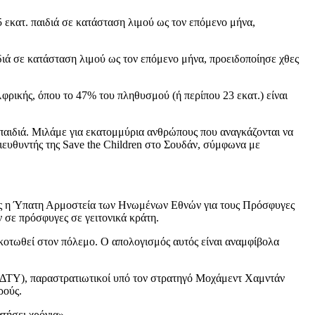
5 εκατ. παιδιά σε κατάσταση λιμού ως τον επόμενο μήνα,
ιδιά σε κατάσταση λιμού ως τον επόμενο μήνα, προειδοποίησε χθες
ρικής, όπου το 47% του πληθυσμού (ή περίπου 23 εκατ.) είναι
 παιδιά. Μιλάμε για εκατομμύρια ανθρώπους που αναγκάζονται να
διευθυντής της Save the Children στο Σουδάν, σύμφωνα με
χθες η Ύπατη Αρμοστεία των Ηνωμένων Εθνών για τους Πρόσφυγες
 σε πρόσφυγες σε γειτονικά κράτη.
οτωθεί στον πόλεμο. Ο απολογισμός αυτός είναι αναμφίβολα
 (ΔΤΥ), παραστρατιωτικοί υπό τον στρατηγό Μοχάμεντ Χαμντάν
ρούς.
τήσει χρόνια».