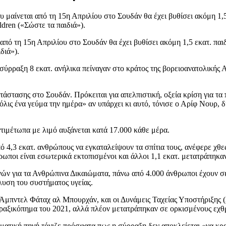
 μαίνεται από τη 15η Απριλίου στο Σουδάν θα έχει βυθίσει ακόμη 1,
dren («Σώστε τα παιδιά»).
από τη 15η Απριλίου στο Σουδάν θα έχει βυθίσει ακόμη 1,5 εκατ. πα
διά»).
ρραξη 8 εκατ. ανήλικα πείναγαν στο κράτος της βορειοανατολικής Αφ
άστασης στο Σουδάν. Πρόκειται για απελπιστική, οξεία κρίση για τα
όλις ένα γεύμα την ημέρα» αν υπάρχει κι αυτό, τόνισε ο Αρίφ Νουρ, 
ντιμέτωπα με λιμό αυξάνεται κατά 17.000 κάθε μέρα.
ό 4,3 εκατ. ανθρώπους να εγκαταλείψουν τα σπίτια τους, ανέφερε 
ωποι είναι εσωτερικά εκτοπισμένοι και άλλοι 1,1 εκατ. μετατράπηκαν
ν για τα Ανθρώπινα Δικαιώματα, πάνω από 4.000 άνθρωποι έχουν σκ
λυση του συστήματος υγείας.
ύ Άμπντελ Φάταχ αλ Μπουρχάν, και οι Δυνάμεις Ταχείας Υποστήριξης
 πραξικόπημα του 2021, αλλά πλέον μετατράπηκαν σε ορκισμένους εχθ
ματική πηγή τόνιζε πρόσφατα πως η σύρραξη δεν αποκλείεται «να κρα