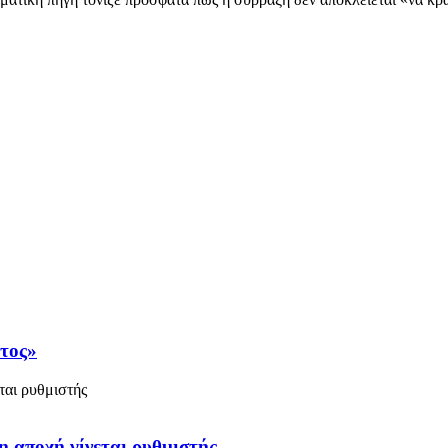
άτος»
η αποχή γίνεται ρυθμιστής