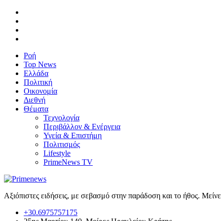
Ροή
Top News
Ελλάδα
Πολιτική
Οικονομία
Διεθνή
Θέματα
Τεχνολογία
Περιβάλλον & Ενέργεια
Υγεία & Επιστήμη
Πολιτισμός
Lifestyle
PrimeNews TV
Αξιόπιστες ειδήσεις, με σεβασμό στην παράδοση και το ήθος. Μείν
+30.6975757175