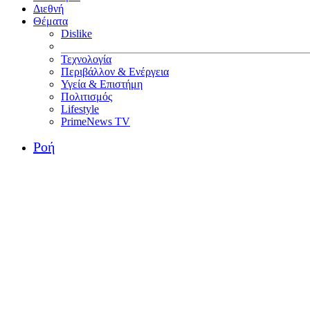
Διεθνή
Θέματα
Dislike
Τεχνολογία
Περιβάλλον & Ενέργεια
Υγεία & Επιστήμη
Πολιτισμός
Lifestyle
PrimeNews TV
Ροή