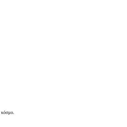
ν κόσμο.