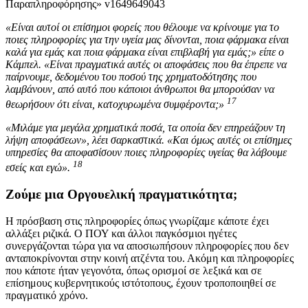
«Είναι αυτοί οι επίσημοι φορείς που θέλουμε να κρίνουμε για το
ποιες πληροφορίες για την υγεία μας δίνονται, ποια φάρμακα είναι
καλά για εμάς και ποια φάρμακα είναι επιβλαβή για εμάς;» είπε ο
Κάμπελ. «Είναι πραγματικά αυτές οι αποφάσεις που θα έπρεπε να
παίρνουμε, δεδομένου του ποσού της χρηματοδότησης που
λαμβάνουν, από αυτό που κάποιοι άνθρωποι θα μπορούσαν να
17
θεωρήσουν ότι είναι, κατοχυρωμένα συμφέροντα;»
«Μιλάμε για μεγάλα χρηματικά ποσά, τα οποία δεν επηρεάζουν τη
λήψη αποφάσεων», λέει σαρκαστικά. «Και όμως αυτές οι επίσημες
υπηρεσίες θα αποφασίσουν ποιες πληροφορίες υγείας θα λάβουμε
18
εσείς και εγώ».
Ζούμε μια Οργουελική πραγματικότητα;
Η πρόσβαση στις πληροφορίες όπως γνωρίζαμε κάποτε έχει
αλλάξει ριζικά. Ο ΠΟΥ και άλλοι παγκόσμιοι ηγέτες
συνεργάζονται τώρα για να αποσιωπήσουν πληροφορίες που δεν
ανταποκρίνονται στην κοινή ατζέντα του. Ακόμη και πληροφορίες
που κάποτε ήταν γεγονότα, όπως ορισμοί σε λεξικά και σε
επίσημους κυβερνητικούς ιστότοπους, έχουν τροποποιηθεί σε
πραγματικό χρόνο.