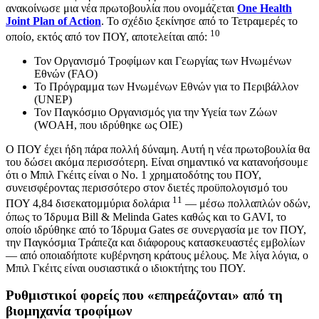
ανακοίνωσε μια νέα πρωτοβουλία που ονομάζεται
One Health
Joint Plan of Action
. Το σχέδιο ξεκίνησε από το Τετραμερές το
10
οποίο, εκτός από τον ΠΟΥ, αποτελείται από:
Τον Οργανισμό Τροφίμων και Γεωργίας των Ηνωμένων
Εθνών (FAO)
Το Πρόγραμμα των Ηνωμένων Εθνών για το Περιβάλλον
(UNEP)
Τον Παγκόσμιο Οργανισμός για την Υγεία των Ζώων
(WOAH, που ιδρύθηκε ως OIE)
Ο ΠΟΥ έχει ήδη πάρα πολλή δύναμη. Αυτή η νέα πρωτοβουλία θα
του δώσει ακόμα περισσότερη. Είναι σημαντικό να κατανοήσουμε
ότι ο Μπιλ Γκέιτς είναι ο Νο. 1 χρηματοδότης του ΠΟΥ,
συνεισφέροντας περισσότερο στον διετές προϋπολογισμό του
11
ΠΟΥ 4,84 δισεκατομμύρια δολάρια
— μέσω πολλαπλών οδών,
όπως το Ίδρυμα Bill & Melinda Gates καθώς και το GAVI, το
οποίο ιδρύθηκε από το Ίδρυμα Gates σε συνεργασία με τον ΠΟΥ,
την Παγκόσμια Τράπεζα και διάφορους κατασκευαστές εμβολίων
— από οποιαδήποτε κυβέρνηση κράτους μέλους. Με λίγα λόγια, ο
Μπιλ Γκέιτς είναι ουσιαστικά ο ιδιοκτήτης του ΠΟΥ.
Ρυθμιστικοί φορείς που «επηρεάζονται» από τη
βιομηχανία τροφίμων