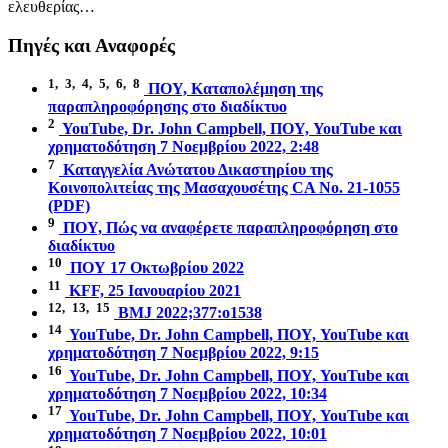
ελευθερίας…
Πηγές και Αναφορές
1,
3,
4,
5,
6,
8
ΠΟΥ, Καταπολέμηση της
παραπληροφόρησης στο διαδίκτυο
2
YouTube, Dr. John Campbell, ΠΟΥ, YouTube και
χρηματοδότηση 7 Νοεμβρίου 2022, 2:48
7
Καταγγελία Ανώτατου Δικαστηρίου της
Κοινοπολιτείας της Μασαχουσέτης CA No. 21-1055
(PDF)
9
ΠΟΥ, Πώς να αναφέρετε παραπληροφόρηση στο
διαδίκτυο
10
ΠΟΥ 17 Οκτωβρίου 2022
11
KFF, 25 Ιανουαρίου 2021
12,
13,
15
BMJ 2022;377:o1538
14
YouTube, Dr. John Campbell, ΠΟΥ, YouTube και
χρηματοδότηση 7 Νοεμβρίου 2022, 9:15
16
YouTube, Dr. John Campbell, ΠΟΥ, YouTube και
χρηματοδότηση 7 Νοεμβρίου 2022, 10:34
17
YouTube, Dr. John Campbell, ΠΟΥ, YouTube και
χρηματοδότηση 7 Νοεμβρίου 2022, 10:01