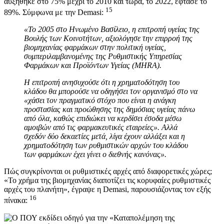
αυξήθηκε στο 75% μέχρι το 2010 και τώρα, το 2022, έφτασε το
15
89%. Σύμφωνα με την Demasi:
«Το 2005 στο Ηνωμένο Βασίλειο, η επιτροπή υγείας της
Βουλής των Κοινοτήτων, αξιολόγησε την επιρροή της
βιομηχανίας φαρμάκων στην πολιτική υγείας,
συμπεριλαμβανομένης της Ρυθμιστικής Υπηρεσίας
Φαρμάκων και Προϊόντων Υγείας (MHRA).
Η επιτροπή ανησυχούσε ότι η χρηματοδότηση του
κλάδου θα μπορούσε να οδηγήσει τον οργανισμό στο να
«χάσει τον πραγματικό στόχο που είναι η ανάγκη
προστασίας και προώθησης της δημόσιας υγείας πάνω
από όλα, καθώς επιδιώκει να κερδίσει έσοδα μέσω
αμοιβών από τις φαρμακευτικές εταιρείες». Αλλά
σχεδόν δύο δεκαετίες μετά, λίγα έχουν αλλάξει και η
χρηματοδότηση των ρυθμιστικών αρχών του κλάδου
των φαρμάκων έχει γίνει ο διεθνής κανόνας».
Πώς συγκρίνονται οι ρυθμιστικές αρχές από διαφορετικές χώρες;
«Το χρήμα της βιομηχανίας διαποτίζει τις κορυφαίες ρυθμιστικές
αρχές του πλανήτη», έγραψε η Demasi, παρουσιάζοντας τον εξής
16
πίνακα: