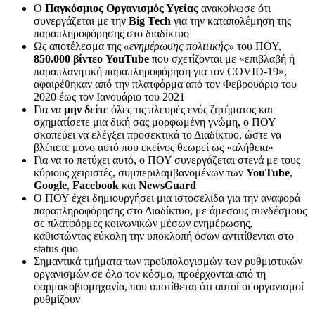
Ο
Παγκόσμιος Οργανισμός Υγείας
ανακοίνωσε ότι
συνεργάζεται με την
Big Tech
για την καταπολέμηση της
παραπληροφόρησης στο διαδίκτυο
Ως αποτέλεσμα της
«ενημέρωσης πολιτικής»
του ΠΟΥ,
850.000 βίντεο YouTube
που σχετίζονται με «επιβλαβή ή
παραπλανητική παραπληροφόρηση για τον COVID-19»,
αφαιρέθηκαν από την πλατφόρμα από τον Φεβρουάριο του
2020 έως τον Ιανουάριο του 2021
Για να
μην δείτε
όλες τις πλευρές ενός ζητήματος και
σχηματίσετε μια δική σας μορφωμένη γνώμη, ο ΠΟΥ
σκοπεύει να ελέγξει προσεκτικά το Διαδίκτυο, ώστε να
βλέπετε μόνο αυτό που εκείνος θεωρεί ως «αλήθεια»
Για να το πετύχει αυτό, ο ΠΟΥ συνεργάζεται στενά με τους
κύριους χειριστές, συμπεριλαμβανομένων των
YouTube
,
Google
,
Facebook
και
NewsGuard
Ο ΠΟΥ έχει δημιουργήσει μια ιστοσελίδα για την αναφορά
παραπληροφόρησης στο Διαδίκτυο, με άμεσους συνδέσμους
σε πλατφόρμες κοινωνικών μέσων ενημέρωσης,
καθιστώντας εύκολη την υποκλοπή όσων αντιτίθενται στο
status quo
Σημαντικά τμήματα των προϋπολογισμών των ρυθμιστικών
οργανισμών σε όλο τον κόσμο, προέρχονται από τη
φαρμακοβιομηχανία, που υποτίθεται ότι αυτοί οι οργανισμοί
ρυθμίζουν