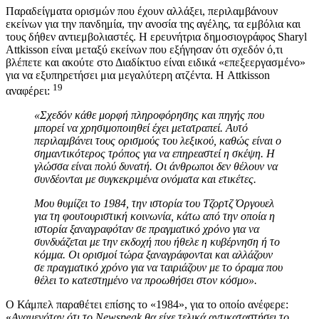
Παραδείγματα ορισμών που έχουν αλλάξει, περιλαμβάνουν
εκείνων για την πανδημία, την ανοσία της αγέλης, τα εμβόλια και
τους δήθεν αντιεμβολιαστές. Η ερευνήτρια δημοσιογράφος Sharyl
Attkisson είναι μεταξύ εκείνων που εξήγησαν ότι σχεδόν ό,τι
βλέπετε και ακούτε στο Διαδίκτυο είναι ειδικά «επεξεεργασμένο»
για να εξυπηρετήσει μια μεγαλύτερη ατζέντα. Η Attkisson
19
αναφέρει:
«Σχεδόν κάθε μορφή πληροφόρησης και πηγής που
μπορεί να χρησιμοποιηθεί έχει μετατραπεί. Αυτό
περιλαμβάνει τους ορισμούς του λεξικού, καθώς είναι ο
σημαντικότερος τρόπος για να επηρεαστεί η σκέψη. Η
γλώσσα είναι πολύ δυνατή. Οι άνθρωποι δεν θέλουν να
συνδέονται με συγκεκριμένα ονόματα και ετικέτες.
Μου θυμίζει το 1984, την ιστορία του Τζορτζ Όργουελ
για τη φουτουριστική κοινωνία, κάτω από την οποία η
ιστορία ξαναγραφόταν σε πραγματικό χρόνο για να
συνδυάζεται με την εκδοχή που ήθελε η κυβέρνηση ή το
κόμμα. Οι ορισμοί τώρα ξαναγράφονται και αλλάζουν
σε πραγματικό χρόνο για να ταιριάζουν με το όραμα που
θέλει το κατεστημένο να προωθήσει στον κόσμο».
O Κάμπελ παραθέτει επίσης το «1984», για το οποίο ανέφερε:
«
Αναμενόταν ότι το Newspeak θα είχε τελικά αντικαταστήσει το