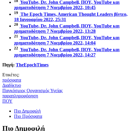
18
YouTube, Dr. John Campbell, ΠΟΥ, YouTube και
χρηματοδότηση 7 Νοεμβρίου 2022, 10:45
19
The Epoch Times, American Thought Leaders βίντεο,
18 Ιανουαρίου 2022, 25:31
20
YouTube, Dr. John Campbell, ΠΟΥ, YouTube και
χρηματοδότηση 7 Νοεμβρίου 2022, 13:28
21
YouTube, Dr. John Campbell, ΠΟΥ, YouTube και
χρηματοδότηση 7 Νοεμβρίου 2022, 14:04
22
YouTube, Dr. John Campbell, ΠΟΥ, YouTube και
χρηματοδότηση 7 Νοεμβρίου 2022, 14:27
Πηγή:
TheEpochTimes
Ετικέτες:
πρόσφατα
Διαδίκτυο
Παγκόσμιος Οργανισμός Υγείας
παραπληροφόρηση
ΠΟΥ
Πιο Δημοφιλή
Πιο Πρόσφατα
Πιο Δημοφιλή