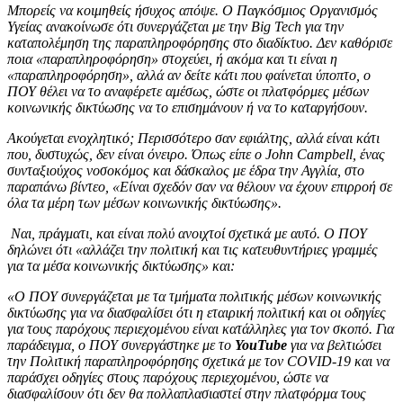
Μπορείς να κοιμηθείς ήσυχος απόψε. Ο Παγκόσμιος Οργανισμός
Υγείας ανακοίνωσε ότι συνεργάζεται με την Big Tech για την
καταπολέμηση της παραπληροφόρησης στο διαδίκτυο. Δεν καθόρισε
ποια «παραπληροφόρηση» στοχεύει, ή ακόμα και τι είναι η
«παραπληροφόρηση», αλλά αν δείτε κάτι που φαίνεται ύποπτο, ο
ΠΟΥ θέλει να το αναφέρετε αμέσως, ώστε οι πλατφόρμες μέσων
κοινωνικής δικτύωσης να το επισημάνουν ή να το καταργήσουν.
Ακούγεται ενοχλητικό; Περισσότερο σαν εφιάλτης, αλλά είναι κάτι
που, δυστυχώς, δεν είναι όνειρο. Όπως είπε ο John Campbell, ένας
συνταξιούχος νοσοκόμος και δάσκαλος με έδρα την Αγγλία, στο
παραπάνω βίντεο, «Είναι σχεδόν σαν να θέλουν να έχουν επιρροή σε
όλα τα μέρη των μέσων κοινωνικής δικτύωσης».
Ναι, πράγματι, και είναι πολύ ανοιχτοί σχετικά με αυτό. Ο ΠΟΥ
δηλώνει ότι «αλλάζει την πολιτική και τις κατευθυντήριες γραμμές
για τα μέσα κοινωνικής δικτύωσης» και:
«Ο ΠΟΥ συνεργάζεται με τα τμήματα πολιτικής μέσων κοινωνικής
δικτύωσης για να διασφαλίσει ότι η εταιρική πολιτική και οι οδηγίες
για τους παρόχους περιεχομένου είναι κατάλληλες για τον σκοπό. Για
παράδειγμα, ο ΠΟΥ συνεργάστηκε με το
YouTube
για να βελτιώσει
την Πολιτική παραπληροφόρησης σχετικά με τον COVID-19 και να
παράσχει οδηγίες στους παρόχους περιεχομένου, ώστε να
διασφαλίσουν ότι δεν θα πολλαπλασιαστεί στην πλατφόρμα τους