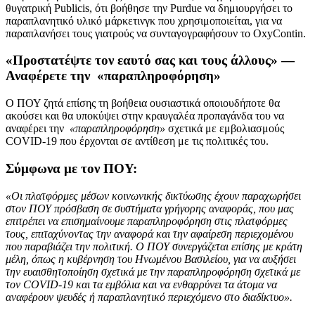
θυγατρική Publicis, ότι βοήθησε την Purdue να δημιουργήσει το
παραπλανητικό υλικό μάρκετινγκ που χρησιμοποιείται, για να
παραπλανήσει τους γιατρούς να συνταγογραφήσουν το OxyContin.
«Προστατέψτε τον εαυτό σας και τους άλλους» —
Αναφέρετε την «παραπληροφόρηση»
Ο ΠΟΥ ζητά επίσης τη βοήθεια ουσιαστικά οποιουδήποτε θα
ακούσει και θα υποκύψει στην κραυγαλέα προπαγάνδα του να
αναφέρει την
«παραπληροφόρηση»
σχετικά με εμβολιασμούς
COVID-19 που έρχονται σε αντίθεση με τις πολιτικές του.
Σύμφωνα με τον ΠΟΥ:
«Οι πλατφόρμες μέσων κοινωνικής δικτύωσης έχουν παραχωρήσει
στον ΠΟΥ πρόσβαση σε συστήματα γρήγορης αναφοράς, που μας
επιτρέπει να επισημαίνουμε παραπληροφόρηση στις πλατφόρμες
τους, επιταχύνοντας την αναφορά και την αφαίρεση περιεχομένου
που παραβιάζει την πολιτική. Ο ΠΟΥ συνεργάζεται επίσης με κράτη
μέλη, όπως η κυβέρνηση του Ηνωμένου Βασιλείου, για να αυξήσει
την ευαισθητοποίηση σχετικά με την παραπληροφόρηση σχετικά με
τον COVID-19 και τα εμβόλια και να ενθαρρύνει τα άτομα να
αναφέρουν ψευδές ή παραπλανητικό περιεχόμενο στο διαδίκτυο».