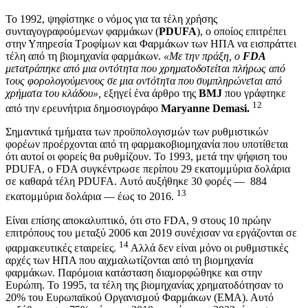
Το 1992, ψηφίστηκε ο νόμος για τα τέλη χρήσης
συνταγογραφούμενων φαρμάκων (
PDUFA
), ο οποίος επιτρέπει
στην Υπηρεσία Τροφίμων και Φαρμάκων των ΗΠΑ να εισπράττει
τέλη από τη βιομηχανία φαρμάκων.
«Με την πράξη, ο
FDA
μετατράπηκε από μια οντότητα που χρηματοδοτείται πλήρως από
τους φορολογούμενους σε μια οντότητα που συμπληρώνεται από
χρήματα του κλάδου»,
εξηγεί ένα άρθρο της
BMJ
που γράφτηκε
12
από την ερευνήτρια δημοσιογράφο
Maryanne Demasi.
Σημαντικά τμήματα των προϋπολογισμών των ρυθμιστικών
φορέων προέρχονται από τη φαρμακοβιομηχανία που υποτίθεται
ότι αυτοί οι φορείς θα ρυθμίζουν. Το 1993, μετά την ψήφιση του
PDUFA, ο FDA συγκέντρωσε περίπου 29 εκατομμύρια δολάρια
σε καθαρά τέλη PDUFA. Αυτό αυξήθηκε 30 φορές — 884
13
εκατομμύρια δολάρια — έως το 2016.
Είναι επίσης αποκαλυπτικό, ότι στο FDA, 9 στους 10 πρώην
επιτρόπους του μεταξύ 2006 και 2019 συνέχισαν να εργάζονται σε
14
φαρμακευτικές εταιρείες.
Αλλά δεν είναι μόνο οι ρυθμιστικές
αρχές των ΗΠΑ που αιχμαλωτίζονται από τη βιομηχανία
φαρμάκων. Παρόμοια κατάσταση διαμορφώθηκε και στην
Ευρώπη. Το 1995, τα τέλη της βιομηχανίας χρηματοδότησαν το
20% του Ευρωπαϊκού Οργανισμού Φαρμάκων (EMA). Αυτό