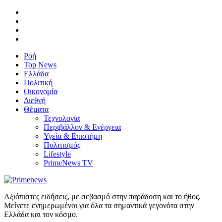
Ροή
Top News
Ελλάδα
Πολιτική
Οικονομία
Διεθνή
Θέματα
Τεχνολογία
Περιβάλλον & Ενέργεια
Υγεία & Επιστήμη
Πολιτισμός
Lifestyle
PrimeNews TV
Αξιόπιστες ειδήσεις, με σεβασμό στην παράδοση και το ήθος.
Μείνετε ενημερωμένοι για όλα τα σημαντικά γεγονότα στην
Ελλάδα και τον κόσμο.