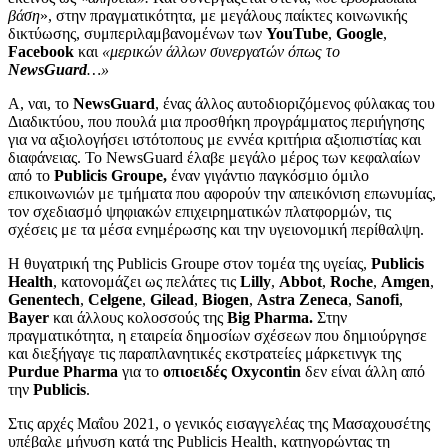
βάση
», στην πραγματικότητα, με μεγάλους παίκτες κοινωνικής
δικτύωσης, συμπεριλαμβανομένων των
YouTube
,
Google
,
Facebook
και
«μερικών άλλων συνεργατών όπως το
NewsGuard
…»
Α, ναι, το
NewsGuard
, ένας άλλος αυτοδιοριζόμενος φύλακας του
Διαδικτύου, που πουλά μια προσθήκη προγράμματος περιήγησης
για να αξιολογήσει ιστότοπους με εννέα κριτήρια αξιοπιστίας και
διαφάνειας. Το NewsGuard έλαβε μεγάλο μέρος των κεφαλαίων
από το
Publicis Groupe,
έναν γιγάντιο παγκόσμιο όμιλο
επικοινωνιών με τμήματα που αφορούν την απεικόνιση επωνυμίας,
τον σχεδιασμό ψηφιακών επιχειρηματικών πλατφορμών, τις
σχέσεις με τα μέσα ενημέρωσης και την υγειονομική περίθαλψη.
Η θυγατρική της Publicis Groupe στον τομέα της υγείας,
Publicis
Health
, κατονομάζει ως πελάτες τις
Lilly
,
Abbot
,
Roche
,
Amgen
,
Genentech
,
Celgene
,
Gilead
,
Biogen
,
Astra
Zeneca
,
Sanofi
,
Bayer
και άλλους κολοσσούς της
Big Pharma.
Στην
πραγματικότητα, η εταιρεία δημοσίων σχέσεων που δημιούργησε
και διεξήγαγε τις παραπλανητικές εκστρατείες μάρκετινγκ της
Purdue Pharma
για το
οπιοειδές Oxycontin
δεν είναι άλλη από
την
Publicis
.
Στις αρχές Μαΐου 2021, ο γενικός εισαγγελέας της Μασαχουσέτης
υπέβαλε μήνυση κατά της Publicis Health, κατηγορώντας τη