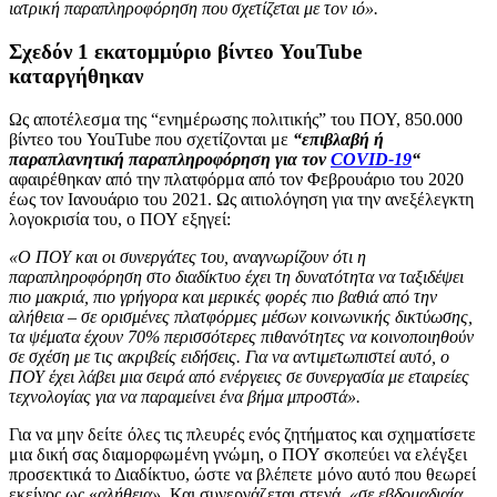
ιατρική παραπληροφόρηση που σχετίζεται με τον ιό».
Σχεδόν 1 εκατομμύριο βίντεο YouTube
καταργήθηκαν
Ως αποτέλεσμα της “ενημέρωσης πολιτικής” του ΠΟΥ, 850.000
βίντεο του YouTube που σχετίζονται με
“επιβλαβή ή
παραπλανητική παραπληροφόρηση για τον
COVID-19
“
αφαιρέθηκαν από την πλατφόρμα από τον Φεβρουάριο του 2020
έως τον Ιανουάριο του 2021. Ως αιτιολόγηση για την ανεξέλεγκτη
λογοκρισία του, ο ΠΟΥ εξηγεί:
«Ο ΠΟΥ και οι συνεργάτες του, αναγνωρίζουν ότι η
παραπληροφόρηση στο διαδίκτυο έχει τη δυνατότητα να ταξιδέψει
πιο μακριά, πιο γρήγορα και μερικές φορές πιο βαθιά από την
αλήθεια – σε ορισμένες πλατφόρμες μέσων κοινωνικής δικτύωσης,
τα ψέματα έχουν 70% περισσότερες πιθανότητες να κοινοποιηθούν
σε σχέση με τις ακριβείς ειδήσεις. Για να αντιμετωπιστεί αυτό, ο
ΠΟΥ έχει λάβει μια σειρά από ενέργειες σε συνεργασία με εταιρείες
τεχνολογίας για να παραμείνει ένα βήμα μπροστά».
Για να μην δείτε όλες τις πλευρές ενός ζητήματος και σχηματίσετε
μια δική σας διαμορφωμένη γνώμη, ο ΠΟΥ σκοπεύει να ελέγξει
προσεκτικά το Διαδίκτυο, ώστε να βλέπετε μόνο αυτό που θεωρεί
εκείνος ως «
αλήθεια».
Και συνεργάζεται στενά,
«σε εβδομαδιαία