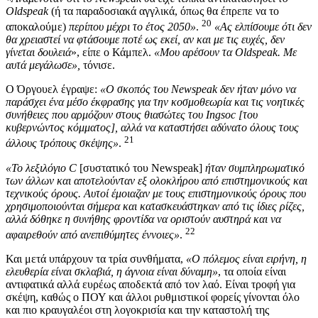
Oldspeak
(ή τα παραδοσιακά αγγλικά, όπως θα έπρεπε να το
20
αποκαλούμε)
περίπου μέχρι το έτος 2050»
.
«Ας ελπίσουμε ότι δεν
θα χρειαστεί να φτάσουμε ποτέ ως εκεί, αν και με τις ευχές, δεν
γίνεται δουλειά
», είπε ο Κάμπελ.
«Μου αρέσουν τα Oldspeak. Με
αυτά μεγάλωσε»,
τόνισε.
Ο Όργουελ έγραψε:
«Ο σκοπός του Newspeak δεν ήταν μόνο να
παράσχει ένα μέσο έκφρασης για την κοσμοθεωρία και τις νοητικές
συνήθειες που αρμόζουν στους θιασώτες του Ingsoc [του
κυβερνώντος κόμματος], αλλά να καταστήσει αδύνατο όλους τους
21
άλλους τρόπους σκέψης»
.
«Το λεξιλόγιο C
[συστατικό του Newspeak]
ήταν συμπληρωματικό
των άλλων και αποτελούνταν εξ ολοκλήρου από επιστημονικούς και
τεχνικούς όρους. Αυτοί έμοιαζαν με τους επιστημονικούς όρους που
χρησιμοποιούνται σήμερα και κατασκευάστηκαν από τις ίδιες ρίζες,
αλλά δόθηκε η συνήθης φροντίδα να οριστούν αυστηρά και να
22
αφαιρεθούν από ανεπιθύμητες έννοιες»
.
Και μετά υπάρχουν τα τρία συνθήματα,
«Ο πόλεμος είναι ειρήνη, η
ελευθερία είναι σκλαβιά, η άγνοια είναι δύναμη»
, τα οποία είναι
αντιφατικά αλλά ευρέως αποδεκτά από τον λαό. Είναι τροφή για
σκέψη, καθώς ο ΠΟΥ και άλλοι ρυθμιστικοί φορείς γίνονται όλο
και πιο κραυγαλέοι στη λογοκρισία και την καταστολή της