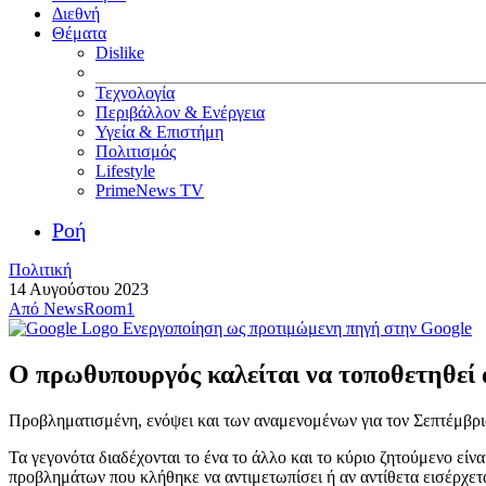
Διεθνή
Θέματα
Dislike
Τεχνολογία
Περιβάλλον & Ενέργεια
Υγεία & Επιστήμη
Πολιτισμός
Lifestyle
PrimeNews TV
Ροή
Πολιτική
14 Αυγούστου 2023
Από
NewsRoom1
Ενεργοποίηση ως προτιμώμενη πηγή στην Google
Ο πρωθυπουργός καλείται να τοποθετηθεί άμ
Προβληματισμένη, ενόψει και των αναμενομένων για τον Σεπτέμβριο 
Τα γεγονότα διαδέχονται το ένα το άλλο και το κύριο ζητούμενο εί
προβλημάτων που κλήθηκε να αντιμετωπίσει ή αν αντίθετα εισέρχε