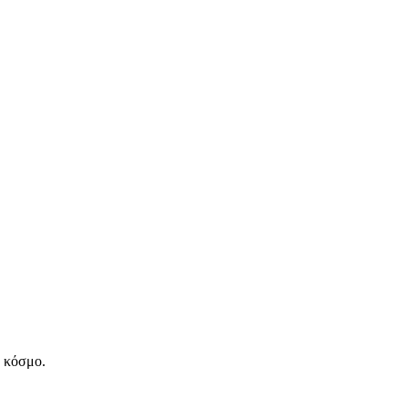
ν κόσμο.