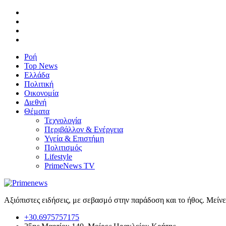
Ροή
Top News
Ελλάδα
Πολιτική
Οικονομία
Διεθνή
Θέματα
Τεχνολογία
Περιβάλλον & Ενέργεια
Υγεία & Επιστήμη
Πολιτισμός
Lifestyle
PrimeNews TV
Αξιόπιστες ειδήσεις, με σεβασμό στην παράδοση και το ήθος. Μείν
+30.6975757175