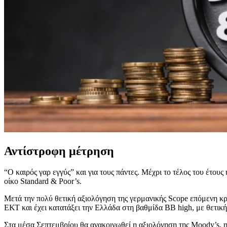
Αντίστροφη μέτρηση
“Ο καιρός γαρ εγγύς” και για τους πάντες. Μέχρι το τέλος του έτους
οίκο Standard & Poor’s.
Μετά την πολύ θετική αξιολόγηση της γερμανικής Scope επόμενη κρ
ΕΚΤ και έχει κατατάξει την Ελλάδα στη βαθμίδα ΒΒ high, με θετική
Στα μέσα Σεπτεμβρίου θα ανακοινωθεί η αξιολόγηση της Moody’s, η