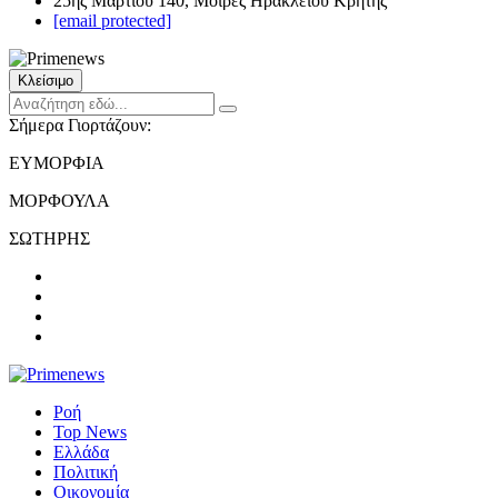
25ης Μαρτίου 140, Μοίρες Ηρακλείου Κρήτης
[email protected]
Κλείσιμο
Σήμερα Γιορτάζουν:
ΕΥΜΟΡΦΙΑ
ΜΟΡΦΟΥΛΑ
ΣΩΤΗΡΗΣ
Ροή
Top News
Ελλάδα
Πολιτική
Οικονομία