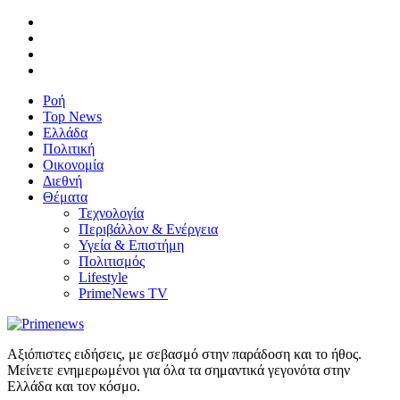
Ροή
Top News
Ελλάδα
Πολιτική
Οικονομία
Διεθνή
Θέματα
Τεχνολογία
Περιβάλλον & Ενέργεια
Υγεία & Επιστήμη
Πολιτισμός
Lifestyle
PrimeNews TV
Αξιόπιστες ειδήσεις, με σεβασμό στην παράδοση και το ήθος.
Μείνετε ενημερωμένοι για όλα τα σημαντικά γεγονότα στην
Ελλάδα και τον κόσμο.