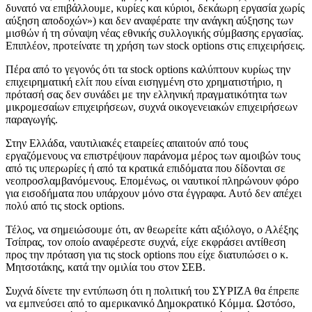
δυνατό να επιβάλλουμε, κυρίες και κύριοι, δεκάωρη εργασία χωρίς
αύξηση αποδοχών») και δεν αναφέρατε την ανάγκη αύξησης των
μισθών ή τη σύναψη νέας εθνικής συλλογικής σύμβασης εργασίας.
Επιπλέον, προτείνατε τη χρήση των stock options στις επιχειρήσεις.
Πέρα από το γεγονός ότι τα stock options καλύπτουν κυρίως την
επιχειρηματική ελίτ που είναι εισηγμένη στο χρηματιστήριο, η
πρότασή σας δεν συνάδει με την ελληνική πραγματικότητα των
μικρομεσαίων επιχειρήσεων, συχνά οικογενειακών επιχειρήσεων
παραγωγής.
Στην Ελλάδα, ναυτιλιακές εταιρείες απαιτούν από τους
εργαζόμενους να επιστρέψουν παράνομα μέρος των αμοιβών τους
από τις υπερωρίες ή από τα κρατικά επιδόματα που δίδονται σε
νεοπροσλαμβανόμενους. Επομένως, οι ναυτικοί πληρώνουν φόρο
για εισοδήματα που υπάρχουν μόνο στα έγγραφα. Αυτό δεν απέχει
πολύ από τις stock options.
Τέλος, να σημειώσουμε ότι, αν θεωρείτε κάτι αξιόλογο, ο Αλέξης
Τσίπρας, τον οποίο αναφέρεστε συχνά, είχε εκφράσει αντίθεση
προς την πρόταση για τις stock options που είχε διατυπώσει ο κ.
Μητσοτάκης, κατά την ομιλία του στον ΣΕΒ.
Συχνά δίνετε την εντύπωση ότι η πολιτική του ΣΥΡΙΖΑ θα έπρεπε
να εμπνεύσει από το αμερικανικό Δημοκρατικό Κόμμα. Ωστόσο,