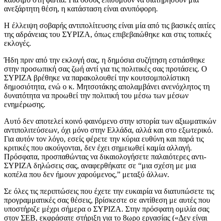
ανεξάρτητη θέση, η κατάσταση είναι ανυπόφορη.
Η έλλειψη σοβαρής αντιπολίτευσης είναι μία από τις βασικές αιτίες
της αδράνειας του ΣΥΡΙΖΑ, όπως επιβεβαιώθηκε και στις τοπικές
εκλογές.
Ήδη πριν από την εκλογή σας, η δημόσια συζήτηση εστιάσθηκε
στην προσωπική σας ζωή αντί για τις πολιτικές σας προτάσεις. Ο
ΣΥΡΙΖΑ βρέθηκε να παρακολουθεί την κουτσομπολίστικη
δημοσιότητα, ενώ ο κ. Μητσοτάκης απολαμβάνει ανενόχλητος τη
δυνατότητα να προωθεί την πολιτική του μέσω των μέσων
ενημέρωσης.
Αυτό δεν αποτελεί κοινό φαινόμενο στην ιστορία των αξιωματικών
αντιπολιτεύσεων, όχι μόνο στην Ελλάδα, αλλά και στο εξωτερικό.
Για αυτόν τον λόγο, εσείς φέρετε την κύρια ευθύνη και παρά τις
κριτικές που ακούγονται, δεν έχει σημειωθεί καμία αλλαγή.
Πρόσφατα, προσπαθώντας να δικαιολογήσετε παλαιότερες αντι-
ΣΥΡΙΖΑ δηλώσεις σας, αναφερθήκατε σε “μια σχέση με μια
κοπέλα που δεν ήμουν χαρούμενος,” μεταξύ άλλων.
Σε όλες τις περιπτώσεις που έχετε την ευκαιρία να διατυπώσετε τις
προγραμματικές σας θέσεις, βρίσκεστε σε αντίθεση με αυτές που
υποστήριζε μέχρι σήμερα ο ΣΥΡΙΖΑ. Στην πρόσφατη ομιλία σας
στον ΣΕΒ, εκφράσατε στήριξη για το 8ωρο εργασίας («Δεν είναι