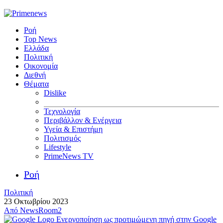
Ροή
Top News
Ελλάδα
Πολιτική
Οικονομία
Διεθνή
Θέματα
Dislike
Τεχνολογία
Περιβάλλον & Ενέργεια
Υγεία & Επιστήμη
Πολιτισμός
Lifestyle
PrimeNews TV
Ροή
Πολιτική
23 Οκτωβρίου 2023
Από
NewsRoom2
Ενεργοποίηση ως προτιμώμενη πηγή στην Google