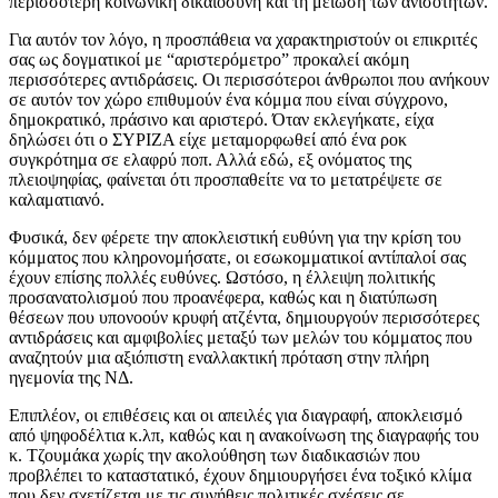
περισσότερη κοινωνική δικαιοσύνη και τη μείωση των ανισοτήτων.
Για αυτόν τον λόγο, η προσπάθεια να χαρακτηριστούν οι επικριτές
σας ως δογματικοί με “αριστερόμετρο” προκαλεί ακόμη
περισσότερες αντιδράσεις. Οι περισσότεροι άνθρωποι που ανήκουν
σε αυτόν τον χώρο επιθυμούν ένα κόμμα που είναι σύγχρονο,
δημοκρατικό, πράσινο και αριστερό. Όταν εκλεγήκατε, είχα
δηλώσει ότι ο ΣΥΡΙΖΑ είχε μεταμορφωθεί από ένα ροκ
συγκρότημα σε ελαφρύ ποπ. Αλλά εδώ, εξ ονόματος της
πλειοψηφίας, φαίνεται ότι προσπαθείτε να το μετατρέψετε σε
καλαματιανό.
Φυσικά, δεν φέρετε την αποκλειστική ευθύνη για την κρίση του
κόμματος που κληρονομήσατε, οι εσωκομματικοί αντίπαλοί σας
έχουν επίσης πολλές ευθύνες. Ωστόσο, η έλλειψη πολιτικής
προσανατολισμού που προανέφερα, καθώς και η διατύπωση
θέσεων που υπονοούν κρυφή ατζέντα, δημιουργούν περισσότερες
αντιδράσεις και αμφιβολίες μεταξύ των μελών του κόμματος που
αναζητούν μια αξιόπιστη εναλλακτική πρόταση στην πλήρη
ηγεμονία της ΝΔ.
Επιπλέον, οι επιθέσεις και οι απειλές για διαγραφή, αποκλεισμό
από ψηφοδέλτια κ.λπ, καθώς και η ανακοίνωση της διαγραφής του
κ. Τζουμάκα χωρίς την ακολούθηση των διαδικασιών που
προβλέπει το καταστατικό, έχουν δημιουργήσει ένα τοξικό κλίμα
που δεν σχετίζεται με τις συνήθεις πολιτικές σχέσεις σε