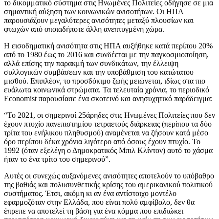
το δικομματικό σύστημα στις Ηνωμένες Πολιτείες οδήγησε σε μια
σημαντική αύξηση των κοινωνικών ανισοτήτων. Οι ΗΠΑ
παρουσιάζουν μεγαλύτερες ανισότητες μεταξύ πλουσίων και
φτωχών από οποιαδήποτε άλλη ανεπτυγμένη χώρα.
Η εισοδηματική ανισότητα στις ΗΠΑ αυξήθηκε κατά περίπου 20%
από το 1980 έως το 2016 και συνδέεται με την παγκοσμιοποίηση,
αλλά επίσης την παρακμή των συνδικάτων, την έλλειψη
συλλογικών συμβάσεων και την υποβάθμιση του κατώτατου
μισθού. Επιπλέον, το προσδόκιμο ζωής μειώνεται, ιδίως στα πιο
ευάλωτα κοινωνικά στρώματα. Τα τελευταία χρόνια, το περιοδικό
Economist παρουσίασε ένα σκοτεινό και ανησυχητικό παράδειγμα:
“Το 2021, οι σημερινοί 25άρηδες στις Ηνωμένες Πολιτείες που δεν
έχουν πτυχίο πανεπιστημίου τετραετούς διάρκειας (περίπου τα δύο
τρίτα του ενήλικου πληθυσμού) αναμένεται να ζήσουν κατά μέσο
όρο περίπου δέκα χρόνια λιγότερο από όσους έχουν πτυχίο. Το
1992 (όταν εξελέγη ο Δημοκρατικός Μπιλ Κλίντον) αυτό το χάσμα
ήταν το ένα τρίτο του σημερινού”.
Αυτές οι συνεχώς αυξανόμενες ανισότητες αποτελούν το υπόβαθρο
της βαθιάς και πολυσυνθετικής κρίσης του αμερικανικού πολιτικού
συστήματος. Έτσι, ακόμη κι αν ένα αντίστοιχο μοντέλο
εφαρμοζόταν στην Ελλάδα, που είναι πολύ αμφίβολο, δεν θα
έπρεπε να αποτελεί τη βάση για ένα κόμμα που επιδιώκει