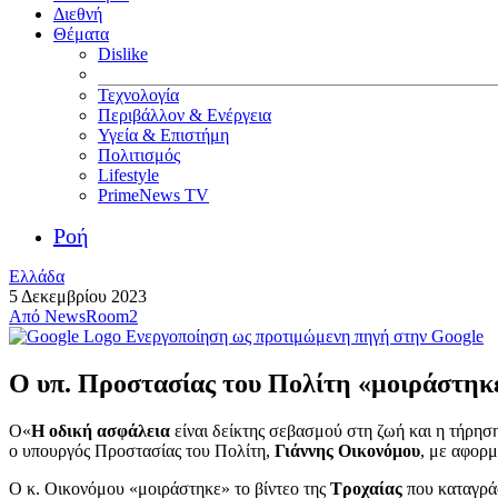
Διεθνή
Θέματα
Dislike
Τεχνολογία
Περιβάλλον & Ενέργεια
Υγεία & Επιστήμη
Πολιτισμός
Lifestyle
PrimeNews TV
Ροή
Ελλάδα
5 Δεκεμβρίου 2023
Από
NewsRoom2
Ενεργοποίηση ως προτιμώμενη πηγή στην Google
Ο υπ. Προστασίας του Πολίτη «μοιράστηκε»
Ο«
Η οδική ασφάλεια
είναι δείκτης σεβασμού στη ζωή και η τήρη
ο υπουργός Προστασίας του Πολίτη,
Γιάννης Οικονόμου
, με αφορμ
Ο κ. Οικονόμου «μοιράστηκε» το βίντεο της
Τροχαίας
που καταγρά