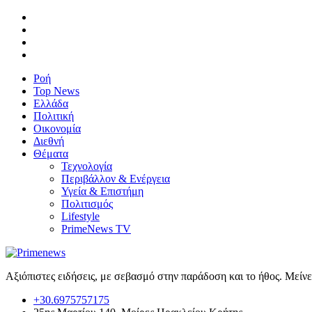
Ροή
Top News
Ελλάδα
Πολιτική
Οικονομία
Διεθνή
Θέματα
Τεχνολογία
Περιβάλλον & Ενέργεια
Υγεία & Επιστήμη
Πολιτισμός
Lifestyle
PrimeNews TV
Αξιόπιστες ειδήσεις, με σεβασμό στην παράδοση και το ήθος. Μείν
+30.6975757175