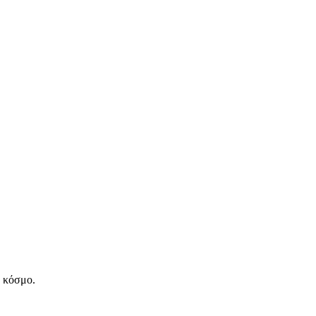
ν κόσμο.