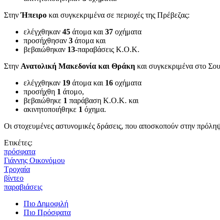
Στην
Ήπειρο
και συγκεκριμένα σε περιοχές της Πρέβεζας:
ελέγχθηκαν
45
άτομα και
37
οχήματα
προσήχθησαν
3
άτομα και
βεβαιώθηκαν
13
-παραβάσεις Κ.Ο.Κ.
Στην
Ανατολική Μακεδονία και Θράκη
και συγκεκριμένα στο Σο
ελέγχθηκαν
19
άτομα και
16
οχήματα
προσήχθη
1
άτομο,
βεβαιώθηκε
1
παράβαση Κ.Ο.Κ. και
ακινητοποιήθηκε
1
όχημα.
Οι στοχευμένες αστυνομικές δράσεις, που αποσκοπούν στην πρόληψ
Ετικέτες:
πρόσφατα
Γιάννης Οικονόμου
Τροχαία
βίντεο
παραβιάσεις
Πιο Δημοφιλή
Πιο Πρόσφατα