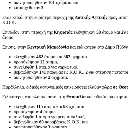
ακινητοποιήθηκαν
101
οχήματα και
κατασχέθηκαν
3
.
Ενδεικτικά, στην ευρύτερη περιοχή της
Δυτικής Αττικής
πραγματοπ
Κ.Ο.Κ.
Επιπλέον, στην περιοχή της
Κηφισιάς
ελέγχθηκαν
58
άτομα και
29
ο
άτομα.
Επίσης, στην
Κεντρική Μακεδονία
και ειδικότερα στο Δήμο Πύδνα
ελέγχθηκαν
462
άτομα και
362
οχήματα
προσήχθησαν
12
άτομα,
συνελήφθη
1
άτομο για ναρκωτικά,
βεβαιώθηκαν
141
παραβάσεις Κ.Ο.Κ.,
2
για στέρηση πιστοποι
ακινητοποιήθηκαν
2
οχήματα.
Παράλληλα, ειδικές αστυνομικές επιχειρήσεις έλαβαν χώρα
σε Θεσ
Ειδικότερα, στο πλαίσιο αυτό, στη
Θεσσαλία
και ειδικότερα στην 
ελέγχθηκαν
115
άτομα και
93
οχήματα
προσήχθησαν
4
άτομα,
συνελήφθη
1
άτομο για ρευματοκλοπή,
βεβαιώθηκαν
60
παραβάσεις Κ.Ο.Κ. και
ακινητοποιήθηκαν
3
οχήματα.