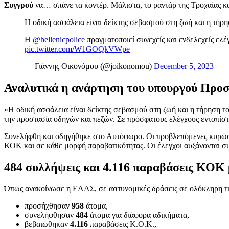
Συγγρού
να… σπάνε τα κοντέρ. Μάλιστα, το ραντάρ της Τροχαίας κα
Η οδική ασφάλεια είναι δείκτης σεβασμού στη ζωή και η τή
Η
@hellenicpolice
πραγματοποιεί συνεχείς και ενδελεχείς ελ
pic.twitter.com/W1GOQkVWpe
— Γιάννης Οικονόμου (@joikonomou)
December 5, 2023
Αναλυτικά η ανάρτηση του υπουργού Προσ
«Η οδική ασφάλεια είναι δείκτης σεβασμού στη ζωή και η τήρηση 
την προστασία οδηγών και πεζών. Σε πρόσφατους ελέγχους εντοπίστη
Συνελήφθη και οδηγήθηκε στο Αυτόφωρο. Οι προβλεπόμενες κυρώσει
ΚΟΚ και σε κάθε μορφή παραβατικότητας. Οι έλεγχοι αυξάνονται συ
484 συλλήψεις και 4.116 παραβάσεις ΚΟΚ 
Όπως ανακοίνωσε η ΕΛΑΣ, σε αστυνομικές δράσεις σε ολόκληρη τη
προσήχθησαν
958
άτομα,
συνελήφθησαν
484
άτομα για διάφορα αδικήματα,
βεβαιώθηκαν
4.116
παραβάσεις Κ.Ο.Κ.,