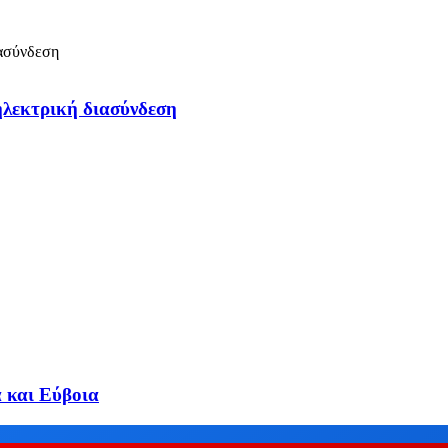
λεκτρική διασύνδεση
α και Εύβοια