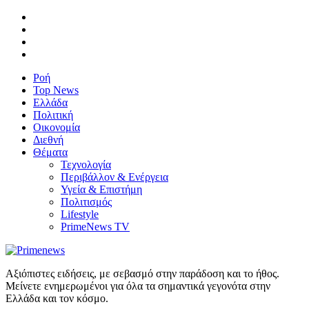
Ροή
Top News
Ελλάδα
Πολιτική
Οικονομία
Διεθνή
Θέματα
Τεχνολογία
Περιβάλλον & Ενέργεια
Υγεία & Επιστήμη
Πολιτισμός
Lifestyle
PrimeNews TV
Αξιόπιστες ειδήσεις, με σεβασμό στην παράδοση και το ήθος.
Μείνετε ενημερωμένοι για όλα τα σημαντικά γεγονότα στην
Ελλάδα και τον κόσμο.