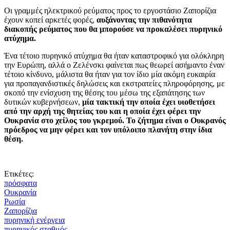
Οι γραμμές ηλεκτρικού ρεύματος προς το εργοστάσιο Ζαπορίζια
έχουν κοπεί αρκετές φορές,
αυξάνοντας την πιθανότητα
διακοπής ρεύματος που θα μπορούσε να προκαλέσει πυρηνικό
ατύχημα.
Ένα τέτοιο πυρηνικό ατύχημα θα ήταν καταστροφικό για ολόκληρη
την Ευρώπη, αλλά ο Ζελένσκι φαίνεται πως θεωρεί ασήμαντο έναν
τέτοιο κίνδυνο, μάλιστα θα ήταν για τον ίδιο μία ακόμη ευκαιρία
για προπαγανδιστικές δηλώσεις και εκστρατείες πληροφόρησης, με
σκοπό την ενίσχυση της θέσης του μέσω της εξαπάτησης των
δυτικών κυβερνήσεων,
μία τακτική την οποία έχει υιοθετήσει
από την αρχή της θητείας του και η οποία έχει φέρει την
Ουκρανία στο χείλος του γκρεμού. Το ζήτημα είναι ο Ουκρανός
πρόεδρος να μην φέρει και τον υπόλοιπο πλανήτη στην ίδια
θέση.
Ετικέτες:
πρόσφατα
Ουκρανία
Ρωσία
Ζαπορίζια
πυρηνική ενέργεια
πυρηνικός σταθμός