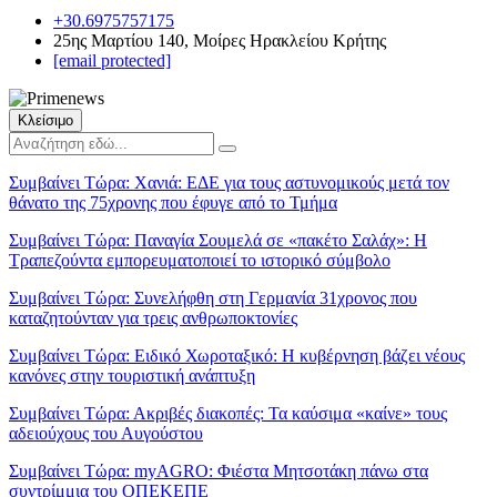
+30.6975757175
25ης Μαρτίου 140, Μοίρες Ηρακλείου Κρήτης
[email protected]
Κλείσιμο
Συμβαίνει Τώρα:
Χανιά: ΕΔΕ για τους αστυνομικούς μετά τον
θάνατο της 75χρονης που έφυγε από το Τμήμα
Συμβαίνει Τώρα:
Παναγία Σουμελά σε «πακέτο Σαλάχ»: Η
Τραπεζούντα εμπορευματοποιεί το ιστορικό σύμβολο
Συμβαίνει Τώρα:
Συνελήφθη στη Γερμανία 31χρονος που
καταζητούνταν για τρεις ανθρωποκτονίες
Συμβαίνει Τώρα:
Ειδικό Χωροταξικό: Η κυβέρνηση βάζει νέους
κανόνες στην τουριστική ανάπτυξη
Συμβαίνει Τώρα:
Ακριβές διακοπές: Τα καύσιμα «καίνε» τους
αδειούχους του Αυγούστου
Συμβαίνει Τώρα:
myAGRO: Φιέστα Μητσοτάκη πάνω στα
συντρίμμια του ΟΠΕΚΕΠΕ