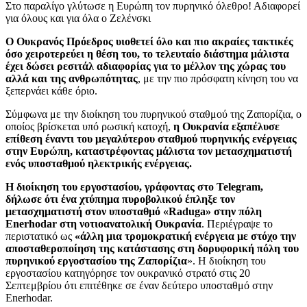
Στο παραλίγο γλύτωσε η Ευρώπη τον πυρηνικό όλεθρο! Αδιαφορεί
για όλους και για όλα ο Ζελένσκι
Ο Ουκρανός Πρόεδρος υιοθετεί όλο και πιο ακραίες τακτικές
όσο χειροτερεύει η θέση του, το τελευταίο διάστημα μάλιστα
έχει δώσει ρεσιτάλ αδιαφορίας για το μέλλον της χώρας του
αλλά και της ανθρωπότητας
, με την πιο πρόσφατη κίνηση του να
ξεπερνάει κάθε όριο.
Σύμφωνα με την διοίκηση του πυρηνικού σταθμού της Ζαπορίζια, ο
οποίος βρίσκεται υπό ρωσική κατοχή,
η Ουκρανία εξαπέλυσε
επίθεση έναντι του μεγαλύτερου σταθμού πυρηνικής ενέργειας
στην Ευρώπη, καταστρέφοντας μάλιστα τον μετασχηματιστή
ενός υποσταθμού ηλεκτρικής ενέργειας.
Η διοίκηση του εργοστασίου, γράφοντας στο Telegram,
δήλωσε ότι ένα χτύπημα πυροβολικού έπληξε τον
μετασχηματιστή στον υποσταθμό «Raduga» στην πόλη
Enerhodar στη νοτιοανατολική Ουκρανία
. Περιέγραψε το
περιστατικό ως
«άλλη μια τρομοκρατική ενέργεια με στόχο την
αποσταθεροποίηση της κατάστασης στη δορυφορική πόλη του
πυρηνικού εργοστασίου της Ζαπορίζια
». Η διοίκηση του
εργοστασίου κατηγόρησε τον ουκρανικό στρατό στις 20
Σεπτεμβρίου ότι επιτέθηκε σε έναν δεύτερο υποσταθμό στην
Enerhodar.