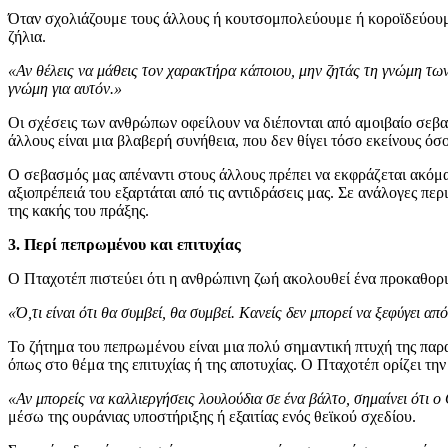
Όταν σχολιάζουμε τους άλλους ή κουτσομπολεύουμε ή κοροϊδεύουμε
ζήλια.
«Αν θέλεις να μάθεις τον χαρακτήρα κάποιου, μην ζητάς τη γνώμη των
γνώμη για αυτόν.»
Οι σχέσεις των ανθρώπων οφείλουν να διέπονται από αμοιβαίο σεβασ
άλλους είναι μια βλαβερή συνήθεια, που δεν θίγει τόσο εκείνους όσο
Ο σεβασμός μας απέναντι στους άλλους πρέπει να εκφράζεται ακόμα κ
αξιοπρέπειά του εξαρτάται από τις αντιδράσεις μας. Σε ανάλογες πε
της κακής του πράξης.
3. Περί πεπρωμένου και επιτυχίας
Ο Πταχοτέπ πιστεύει ότι η ανθρώπινη ζωή ακολουθεί ένα προκαθορ
«Ό,τι είναι ότι θα συμβεί, θα συμβεί. Κανείς δεν μπορεί να ξεφύγει α
Το ζήτημα του πεπρωμένου είναι μια πολύ σημαντική πτυχή της παρ
όπως στο θέμα της επιτυχίας ή της αποτυχίας. Ο Πταχοτέπ ορίζει την
«Αν μπορείς να καλλιεργήσεις λουλούδια σε ένα βάλτο, σημαίνει ότι 
μέσω της ουράνιας υποστήριξης ή εξαιτίας ενός θεϊκού σχεδίου.