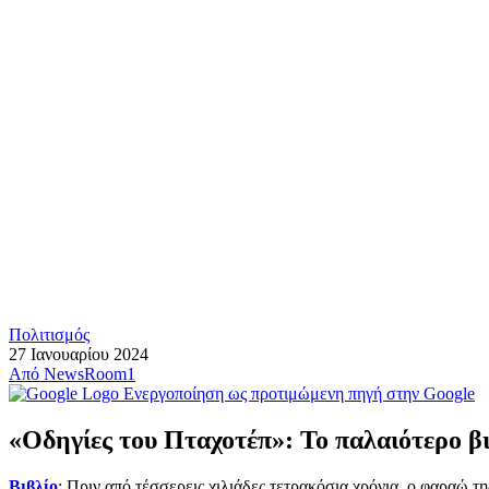
Πολιτισμός
27 Ιανουαρίου 2024
Από
NewsRoom1
Ενεργοποίηση ως προτιμώμενη πηγή στην Google
«Οδηγίες του Πταχοτέπ»: Το παλαιότερο β
Βιβλίο
: Πριν από τέσσερεις χιλιάδες τετρακόσια χρόνια, o φαραώ τ