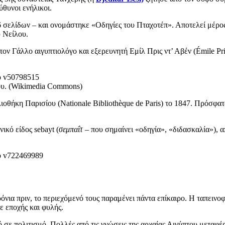
ύθυνοι ενήλικοι.
6 σελίδων – και ονομάστηκε «Οδηγίες του Πταχοτέπ». Αποτελεί μέρος
υ Νείλου.
ον Γάλλο αιγυπτιολόγο και εξερευνητή Εμίλ Πρις ντ’ Αβέν (Émile Pri
ου. (Wikimedia Commons)
οθήκη Παρισίου (Nationale Bibliothèque de Paris) το 1847. Πρόσφατ
ικό είδος sebayt (
σεμπαΐτ –
που σημαίνει «οδηγία», «διδασκαλία»), α
νια πριν, το περιεχόμενό τους παραμένει πάντα επίκαιρο. Η ταπεινοφ
ε εποχής και φυλής.
μό σε πολιτισμό. Πολλές από τις γνώσεις της αρχαίας Αιγύπτου μετ