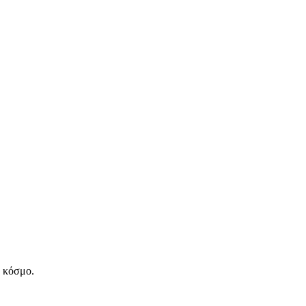
ν κόσμο.