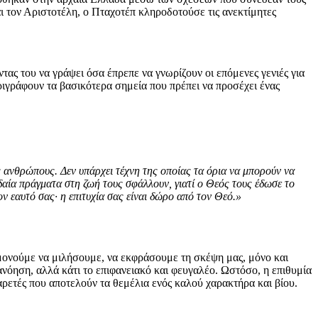
ι τον Αριστοτέλη, ο Πταχοτέπ κληροδοτούσε τις ανεκτίμητες
τας του να γράψει όσα έπρεπε να γνωρίζουν οι επόμενες γενιές για
εριγράφουν τα βασικότερα σημεία που πρέπει να προσέχει ένας
ανθρώπους. Δεν υπάρχει τέχνη της οποίας τα όρια να μπορούν να
υδαία πράγματα στη ζωή τους σφάλλουν, γιατί ο Θεός τους έδωσε το
ν εαυτό σας· η επιτυχία σας είναι δώρο από τον Θεό.»
ομονούμε να μιλήσουμε, να εκφράσουμε τη σκέψη μας, μόνο και
νόηση, αλλά κάτι το επιφανειακό και φευγαλέο. Ωστόσο, η επιθυμία
 αρετές που αποτελούν τα θεμέλια ενός καλού χαρακτήρα και βίου.