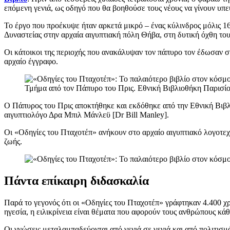
επόμενη γενιά, ως οδηγό που θα βοηθούσε τους νέους να γίνουν υπε
Το έργο που προέκυψε ήταν αρκετά μικρό – ένας κύλινδρος μόλις 1
Δυναστείας στην αρχαία αιγυπτιακή πόλη Θήβα, στη δυτική όχθη το
Οι κάτοικοι της περιοχής που ανακάλυψαν τον πάπυρο τον έδωσαν στ
αρχαίο έγγραφο.
Τμήμα από τον Πάπυρο του Πρις. Εθνική Βιβλιοθήκη Παρισί
Ο Πάπυρος του Πρις αποκτήθηκε και εκδόθηκε από την Εθνική Βιβλι
αιγυπτιολόγο Δρα Μπιλ Μάνλεϋ [Dr Bill Manley].
Οι «Οδηγίες του Πταχοτέπ» ανήκουν στο αρχαίο αιγυπτιακό λογοτεχν
ζωής.
Πάντα επίκαιρη διδασκαλία
Παρά το γεγονός ότι οι «Οδηγίες του Πταχοτέπ» γράφτηκαν 4.400 χρό
ηγεσία, η ειλικρίνεια είναι θέματα που αφορούν τους ανθρώπους κάθ
Οι γνώσεις μεταλαμπαδεύονται από γενιά σε γενιά και από πολιτισ