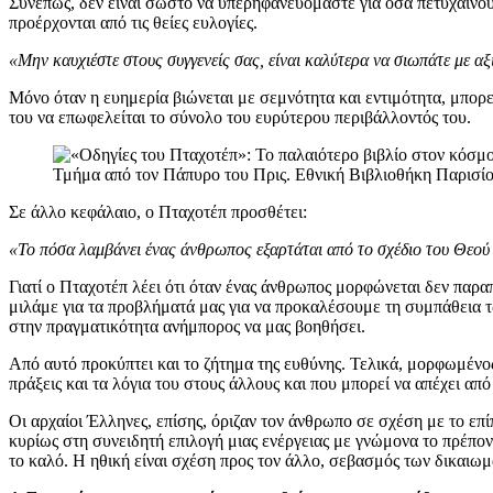
Συνεπώς, δεν είναι σωστό να υπερηφανευόμαστε για όσα πετυχαίνουμ
προέρχονται από τις θείες ευλογίες.
«Μην καυχιέστε στους συγγενείς σας, είναι καλύτερα να σιωπάτε με α
Μόνο όταν η ευημερία βιώνεται με σεμνότητα και εντιμότητα, μπορε
του να επωφελείται το σύνολο του ευρύτερου περιβάλλοντός του.
Τμήμα από τον Πάπυρο του Πρις. Εθνική Βιβλιοθήκη Παρισίο
Σε άλλο κεφάλαιο, ο Πταχοτέπ προσθέτει:
«Το πόσα λαμβάνει ένας άνθρωπος εξαρτάται από το σχέδιο του Θεού
Γιατί ο Πταχοτέπ λέει ότι όταν ένας άνθρωπος μορφώνεται δεν παρα
μιλάμε για τα προβλήματά μας για να προκαλέσουμε τη συμπάθεια τ
στην πραγματικότητα ανήμπορος να μας βοηθήσει.
Από αυτό προκύπτει και το ζήτημα της ευθύνης. Τελικά, μορφωμένος 
πράξεις και τα λόγια του στους άλλους και που μπορεί να απέχει από
Οι αρχαίοι Έλληνες, επίσης, όριζαν τον άνθρωπο σε σχέση με το επ
κυρίως στη συνειδητή επιλογή μιας ενέργειας με γνώμονα το πρέπον,
το καλό. Η ηθική είναι σχέση προς τον άλλο, σεβασμός των δικαιω