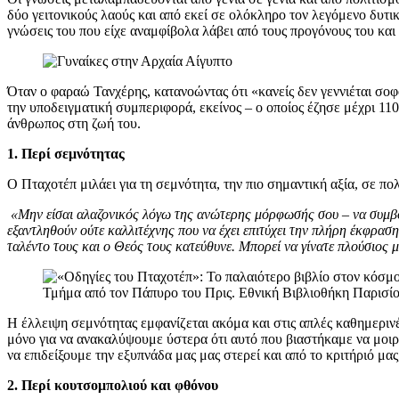
δύο γειτονικούς λαούς και από εκεί σε ολόκληρο τον λεγόμενο δυτι
γνώσεις του που είχε αναμφίβολα λάβει από τους προγόνους του και 
Όταν ο φαραώ Τανχέρης, κατανοώντας ότι «κανείς δεν γεννιέται σοφ
την υποδειγματική συμπεριφορά, εκείνος – ο οποίος έζησε μέχρι 110
άνθρωπος στη ζωή του.
1. Περί σεμνότητας
Ο Πταχοτέπ μιλάει για τη σεμνότητα, την πιο σημαντική αξία, σε πο
«Μην είσαι αλαζονικός λόγω της ανώτερης μόρφωσής σου – να συμβο
εξαντληθούν ούτε καλλιτέχνης που να έχει επιτύχει την πλήρη έκφραση
ταλέντο τους και ο Θεός τους κατεύθυνε. Μπορεί να γίνατε πλούσιος μ
Τμήμα από τον Πάπυρο του Πρις. Εθνική Βιβλιοθήκη Παρισίο
Η έλλειψη σεμνότητας εμφανίζεται ακόμα και στις απλές καθημερι
μόνο για να ανακαλύψουμε ύστερα ότι αυτό που βιαστήκαμε να μοιρ
να επιδείξουμε την εξυπνάδα μας μας στερεί και από το κριτήριό μα
2. Περί κουτσομπολιού και φθόνου