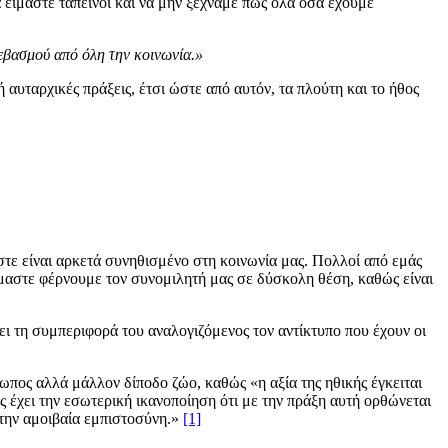
 είμαστε ταπεινοί και να μην ξεχνάμε πως όλα όσα έχουμε
 σεβασμού από όλη την κοινωνία.»
αυταρχικές πράξεις, έτσι ώστε από αυτόν, τα πλούτη και το ήθος
στε είναι αρκετά συνηθισμένο στη κοινωνία μας. Πολλοί από εμάς
όμαστε φέρνουμε τον συνομιλητή μας σε δύσκολη θέση, καθώς είναι
ζει τη συμπεριφορά του αναλογιζόμενος τον αντίκτυπο που έχουν οι
ρωπος αλλά μάλλον δίποδο ζώο, καθώς «η αξία της ηθικής έγκειται
ς έχει την εσωτερική ικανοποίηση ότι με την πράξη αυτή ορθώνεται
 την αμοιβαία εμπιστοσύνη.»
[1]