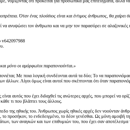
ε, νομίζοντας ότι πρόκειται για προσωπικά μας επιτεύγματα, αλλά να
ξιοπρέπεια. Όταν ένας πλούσιος είναι και έντιμος άνθρωπος, θα χαίρει
ί να ανυψώσει τον άνθρωπο και να μην τον παρασύρει σε αλαζονικές ή 
υ.
 και μόνο οι αμόρφωτοι παραπονιούνται.»
πονιέται; Με ποια λογική συνδέονται αυτά τα δύο; Το να παραπονιόμα
ων άλλων. Λίγοι όμως είναι αυτοί που σκέπτονται ότι όταν παραπονι
είναι αυτός που έχει διδαχθεί τις ανώτερες αρχές, που μπορεί να ορί
 κάθε τι που βλάπτει τους άλλους.
ίπεδο της ηθικής του. Άνθρωπος χωρίς ηθικές αρχές δεν νοούνταν άνθ
 το προσήκον, το ενδεδειγμένο, το δέον γενέσθαι. Ως μόνη αμοιβή τη
μάτων, των αναγκών και των επιθυμιών του, που έχει σαν αποτέλεσμα