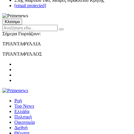
25ης Μαρτίου 140, Μοίρες Ηρακλείου Κρήτης
[email protected]
Κλείσιμο
Σήμερα Γιορτάζουν:
ΤΡΙΑΝΤΑΦΥΛΛΙΑ
ΤΡΙΑΝΤΑΦΥΛΛΟΣ
Ροή
Top News
Ελλάδα
Πολιτική
Οικονομία
Διεθνή
Θέματα