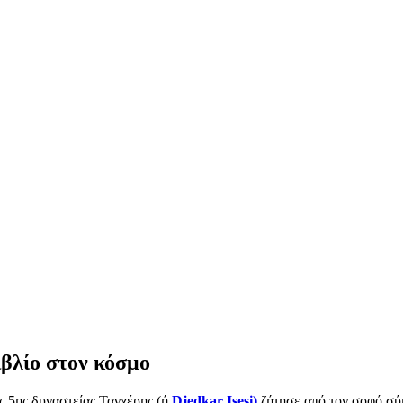
ιβλίο στον κόσμο
ης 5ης δυναστείας Τανχέρης (ή
Djedkar Isesi)
ζήτησε από τον σοφό σύμ