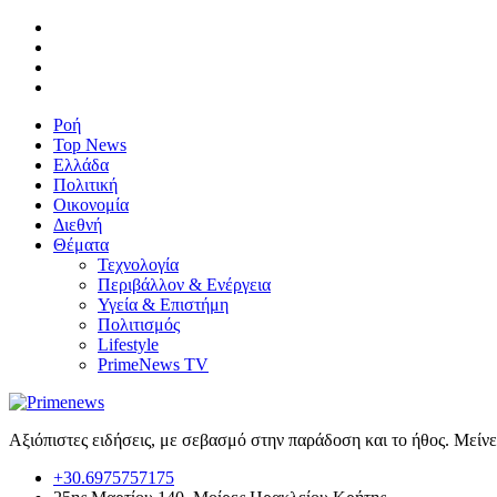
Ροή
Top News
Ελλάδα
Πολιτική
Οικονομία
Διεθνή
Θέματα
Τεχνολογία
Περιβάλλον & Ενέργεια
Υγεία & Επιστήμη
Πολιτισμός
Lifestyle
PrimeNews TV
Αξιόπιστες ειδήσεις, με σεβασμό στην παράδοση και το ήθος. Μείν
+30.6975757175