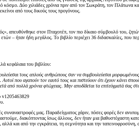
κό κόσμο. Δύο χιλιάδες χρόνια πριν από τον Σωκράτη, τον Πλάτωνα κα
εκείνοι από τους δικούς τους προγόνους.
ός», απευθύνθηκε στον Πταχοτέπ, τον πιο δίκαιο σύμβουλό του, ζητών
 ετών – ήταν ήδη μεγάλος. Το βιβλίο περιέχει 36 διδασκαλίες, που π
λλά κεφάλαια του βιβλίου:
υλεύεσαι τους απλούς ανθρώπους σαν να συμβουλεύεσαι μορφωμένους 
. Αυτοί που αγαπούν τον εαυτό τους και πιστεύουν ότι έχουν κάνει σπο
ετά από πολλά χρόνια φτώχειας. Μην αποδίδεται τα επιτεύγματά σας στο
υ.
νές συναναστροφές μας. Παραδείγματος χάριν, πόσες φορές δεν ανυπ
αστούμε, διακόπτοντας ίσως άλλους, δεν ήταν μια βαθυστόχαστη κατα
ς, αλλά και από την εγκράτεια, τη σεμνότητα και την ταπεινοφροσύνη,