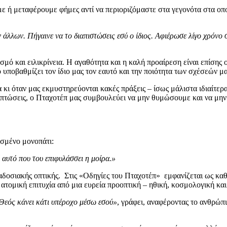
 ή μεταφέρουμε φήμες αντί να περιοριζόμαστε στα γεγονότα στα οπο
 άλλων. Πήγαινε να το διαπιστώσεις εσύ ο ίδιος. Αφιέρωσε λίγο χρόνο
μό και ειλικρίνεια. Η αγαθότητα και η καλή προαίρεση είναι επίσης
 υποβαθμίζει τον ίδιο μας τον εαυτό και την ποιότητα των σχέσεών μα
ι όταν μας εκμυστηρεύονται κακές πράξεις – ίσως μάλιστα ιδιαίτερα τ
ριπτώσεις, ο Πταχοτέπ μας συμβουλεύει να μην θυμώσουμε και να μην 
ισμένο μονοπάτι:
πό αυτό που του επιφυλάσσει η μοίρα.»
αδοσιακής οπτικής. Στις «Οδηγίες του Πταχοτέπ» εμφανίζεται ως καθ
 ατομική επιτυχία από μια ευρεία προοπτική – ηθική, κοσμολογική και
ο Θεός κάνει κάτι υπέροχο μέσω εσού»
, γράφει, αναφέροντας το ανθρώπι